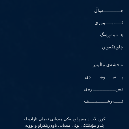
هــــــــــــەواڵ
ئـــــابـــــووری
هــەمەڕەنگ
چاوپێکەوتن
نەخشەی ماڵپەڕ
پــــەیـــــوەنــــــدی
دەربـــــــــــــــارەی
ئـــــەرشــــــیـــــف
كوردپلات دامەزراوەیەكی میدیایی ئەهلی ئازادە لە
پێناو مۆدێلێكی نوێی میدیایی باوەڕپێكراو و بوونە