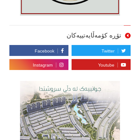
تۆڕە کۆمەڵایەتییەکان