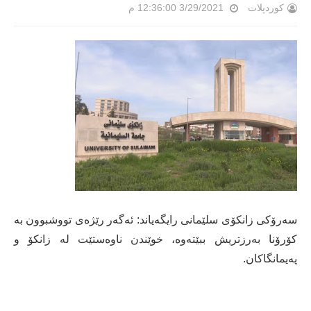
کوردپلات
3/29/2021 12:36:00 م
سەرۆکی زانکۆی سلێمانی رایگەیاند: ئەگەر رێژەی تووشبوون بە
کۆرۆنا بەرزتریش ببێتەوە، خوێندن ناوەستێت لە زانکۆ و
پەیمانگاکان.