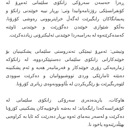
ڕەزا حەسەن سەرۆكی زانكۆی سلێمانی ئەمڕۆ لە
کۆنفرانسێکی رۆژنامەوانیدا وتی: بڕیار نییە خوێندنی زانکۆ و
پەیمانگاکان رابگیرێت لەگەڵ خراپتربوونی رەوشی کۆرۆنا،
بەڵکو شێوازی خوێندن دەگۆڕێت و خوێندنی ئاوێتە
کەمدەکرێتەوە لە بەرامبەردا خوێندنی ئەلیکترۆنی زیاددەکرێت.
وتیشی: ئەمڕۆ تیمێکی تەندروستی سلێمانی پشکنینیان بۆ
خوێندکارانی زانکۆی سلێمانی دەستپێکردووە، لە زانکۆکە
ژمارەیەکی زۆری خوێندکار و فەرمانبەر هەیە و ئەم پشکنینە
دەبێتە ئامارێکی وردی تووشبووانیان و دەکرێت سوودی
لێوەربگیرێت بۆ رێگریکردن لە بڵاوبوونەوەی زیاتری کۆرۆنا.
هاوکات، یاریدەدەری سەرۆکی زانکۆی سلێمانی لە
کۆنفرانسەکەدا رایگەیاند: لە بەشە ناوخۆییەکان پشکنینی کۆرۆنا
دەکرێت و لەسەر بنەمای ئەوە بڕیار دەدرێت کە ئایا بە کراوەیی
بهێڵدرێنەوە یاخود نا.