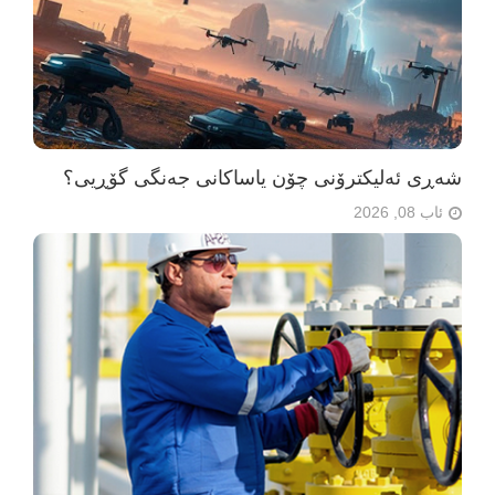
شەڕی ئەلیکترۆنی چۆن یاساکانی جەنگی گۆڕیی؟
ئاب 08, 2026