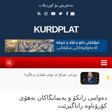
بەخێربێن بۆ کوردپلات
KURDPLAT
وێرانی عێراق لە نێوان ملیاران و ئاگردا
سەر
دێڕ
دەوامی زانکۆ و پەیمانگاکان بەهۆی
کۆرۆناوە راناگیرێت