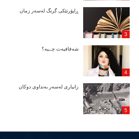
ڕاپۆرتێكی گرنگ لەسەر زمان
شەفافیەت چــیە؟
زانیاری لەسەر بەنداوی دوكان