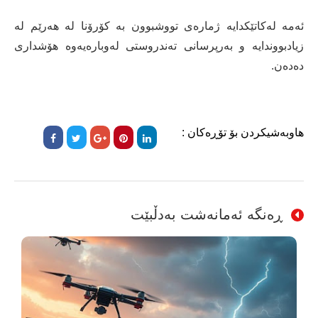
ئەمە لەکاتێکدایە ژمارەی تووشبوون بە کۆرۆنا لە هەرێم لە
زیادبووندایە و بەرپرسانی تەندروستی لەوبارەیەوە هۆشداری
دەدەن.
هاوبەشیکردن بۆ تۆڕەکان :
ڕەنگە ئەمانەشت بەدڵبێت