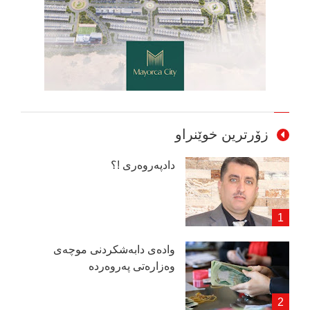
زۆرترین خوێنراو
دادپەروەری !؟
وادەی دابەشكردنی موچەی
وەزارەتی پەروەردە