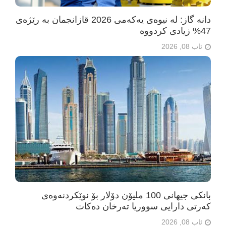
دانە گاز: لە نیوەی یەکەمی 2026 قازانجمان بە رێژەی
47% زیادی کردووە
ئاب 08, 2026
بانکی جیهانی 100 ملیۆن دۆلار بۆ نوێکردنەوەی
کەرتی دارایی سووریا تەرخان دەکات
ئاب 08, 2026