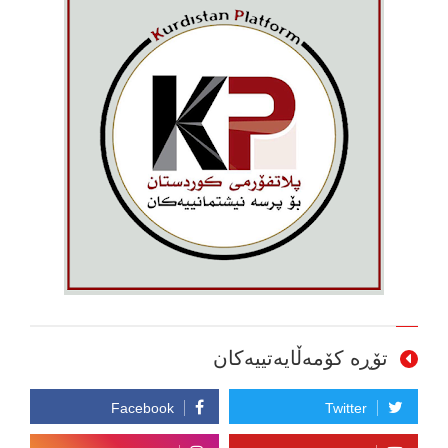
تۆڕە کۆمەڵایەتییەکان