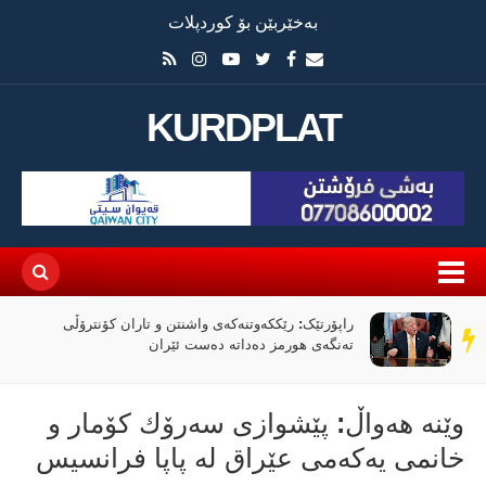
بەخێربێن بۆ کوردپلات
KURDPLAT
راپۆرتێک: رێککەوتنەکەی واشنتن و تاران کۆنترۆڵی
سەر
تەنگەی هورمز دەداتە دەست ئێران
دێڕ
وێنە هەواڵ: پێشوازی سەرۆك كۆمار و
خانمی یەكەمی عێراق لە پاپا فرانسیس