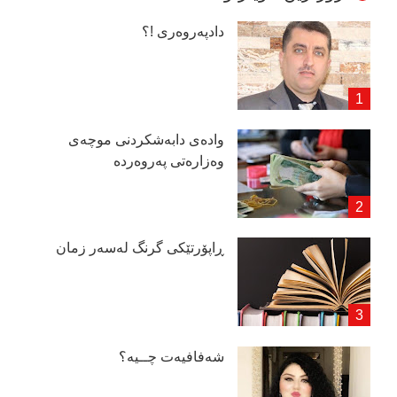
دادپەروەری !؟
وادەی دابەشكردنی موچەی
وەزارەتی پەروەردە
ڕاپۆرتێكی گرنگ لەسەر زمان
شەفافیەت چــیە؟