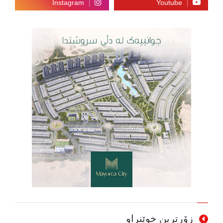
زۆرترین خوێنراو