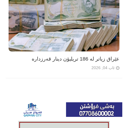
عێراق زیاتر لە 186 تریلیۆن دینار قەرزدارە
ئاب 04, 2026