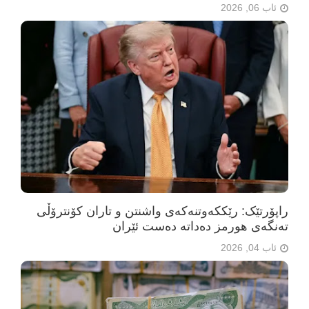
ئاب 06, 2026
راپۆرتێک: رێککەوتنەکەی واشنتن و تاران کۆنترۆڵی
تەنگەی هورمز دەداتە دەست ئێران
ئاب 04, 2026