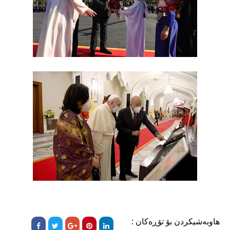
هاوبەشیکردن بۆ تۆڕەکان :