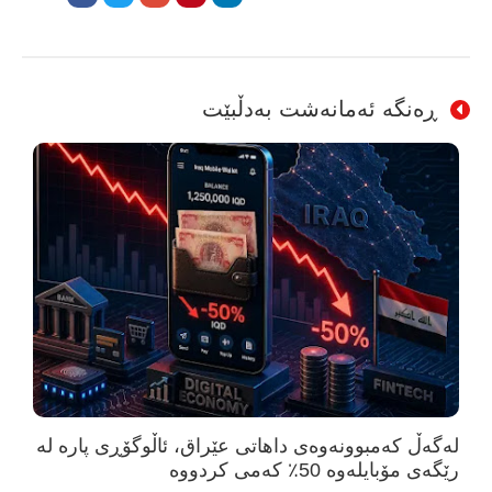
ڕەنگە ئەمانەشت بەدڵبێت
لەگەڵ کەمبوونەوەی داهاتی عێراق، ئاڵوگۆڕی پارە لە
رێگەی مۆبایلەوە 50٪ کەمی کردووە