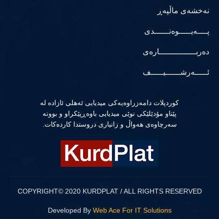
نەخشەی ماڵپەڕ
پــــەیـــــوەنــــــدی
دەربـــــــــــــــارەی
ئـــــەرشــــــیـــــف
كوردپلات دامەزراوەیەكی میدیایی ئەهلی ئازادە لە
پێناو مۆدێلێكی نوێی میدیایی باوەڕپێكراو و بوونە
سەرچاوەی هەواڵ و زانیاری دروستدا كاردەكات.
COPYRIGHT© 2020 KURDPLAT / ALL RIGHTS RESERVED
Developed By
Web Ace For IT Solutions