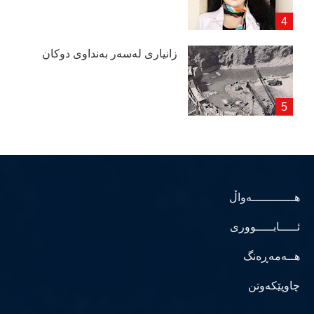
زانیاری لەسەر بەنداوی دوكان
هــــــــــــەواڵ
ئـــــابـــــووری
هــەمەڕەنگ
چاوپێکەوتن