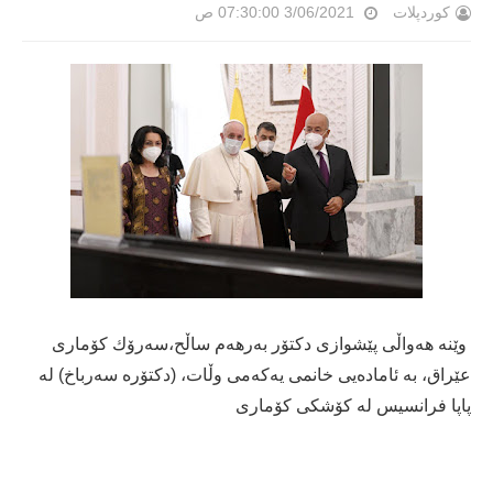
کوردپلات
3/06/2021 07:30:00 ص
وێنە هەواڵی پێشوازی دكتۆر بەرهەم ساڵح،سەرۆك كۆماری
عێراق، بە ئامادەیی خانمی یەكەمی وڵات، (دكتۆرە سەرباخ) لە
پاپا فرانسیس لە كۆشكی كۆماری