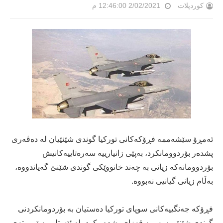
کوردپلات
2/02/2021 12:46:00 م
ئەمڕۆ سێشەممە فڕۆکەکانی تورکیا گوندی شێنێیان لە دەڤەری
پشدەر بۆردوومانکرد، بەپێی زانیارییە سەرەتاییەکانیش
بۆردوومانەکە زیانی بە چەند خانووێکی گوندی شێنێ گەیاندووە،
بەڵام زیانی گیانیی نەبووە.
فڕۆکە جەنگییەکانی سوپای تورکیا دەستیان بە بۆردومانکردنی
گوندی شێنێی سەر بە قەزای پشدەر کرد، لە ئێستا و بەپێی وتەی