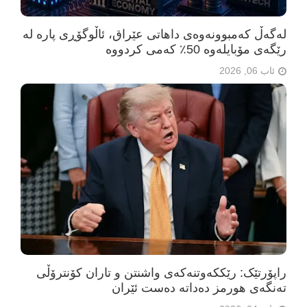
لەگەڵ کەمبوونەوەی داهاتی عێراق، ئاڵوگۆڕی پارە لە
رێگەی مۆبایلەوە 50٪ کەمی کردووە
ئاب 06, 2026
راپۆرتێک: رێککەوتنەکەی واشنتن و تاران کۆنترۆڵی
تەنگەی هورمز دەداتە دەست ئێران