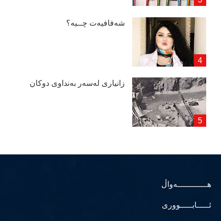
شەفافیەت چــیە؟
زانیاری لەسەر بەنداوی دوكان
هــــــــــــەواڵ
ئـــــابـــــووری