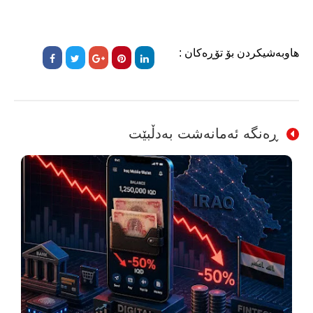
هاوبەشیکردن بۆ تۆڕەکان :
ڕەنگە ئەمانەشت بەدڵبێت