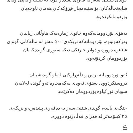
شایەتحاڵەکان، بۆ سێیەمجار فڕۆکەکان هەمان ناوچەیان
بۆردومانکردەوە.
بەهۆی بۆردوومانەکەوە خانوی ژمارەیەک هاوڵاتی زیانیان
بەرکەوتووە، بۆردومانەکە نزیکەی ٥٠٠ مەتر لە ماڵەکانی گوندی
شێنێوە دوورە و دواتر جارێکی دیکە سنوری گوندەکەیان
بۆردوومان کردۆته‌وه‌.
ئەو بۆردوومانە ترس و دڵەڕاوکێی لەناو گوندنشینان
دروستکردووە، بەهۆی ئەوەی یەکەمجارە ئەو گوندە لەلایەن
سوپای تورکیاوە بۆردوومان دەکرێت.
جێگه‌ی باسه‌، گوندی شێنێ سەر بە دەڤەری پشدەرە و نزیکەی
٢٥ کیلۆمەتر لە قەزای قەڵادزێوە دوورە.