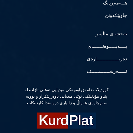
هــەمەڕەنگ
چاوپێکەوتن
نەخشەی ماڵپەڕ
پــــەیـــــوەنــــــدی
دەربـــــــــــــــارەی
ئـــــەرشــــــیـــــف
كوردپلات دامەزراوەیەكی میدیایی ئەهلی ئازادە لە
پێناو مۆدێلێكی نوێی میدیایی باوەڕپێكراو و بوونە
سەرچاوەی هەواڵ و زانیاری دروستدا كاردەكات.