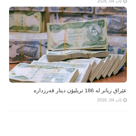
ئاب 04, 2026
عێراق زیاتر لە 186 تریلیۆن دینار قەرزدارە
ئاب 04, 2026