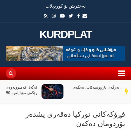
بەخێربێن بۆ کوردپلات
KURDPLAT
لەگەڵ کەمبوونەوەی داهاتی عێراق، ئاڵوگۆڕی پارە لە
سەر
رێگەی مۆبایلەوە 50٪ کەمی کردووە
دێڕ
فڕۆکەکانی تورکیا دەڤەری پشدەر
بۆردومان ده‌كه‌ن