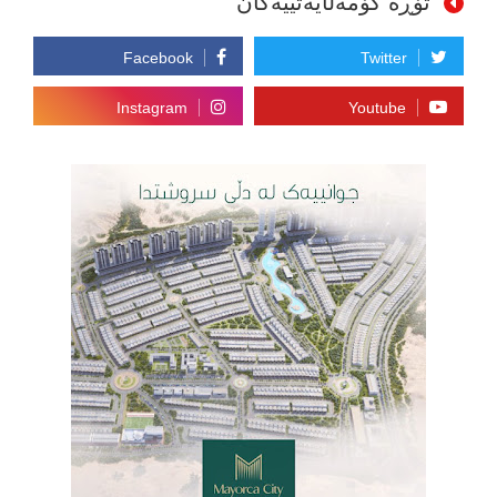
تۆڕە کۆمەڵایەتییەکان