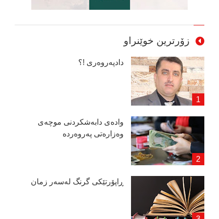
زۆرترین خوێنراو
دادپەروەری !؟
وادەی دابەشكردنی موچەی
وەزارەتی پەروەردە
ڕاپۆرتێكی گرنگ لەسەر زمان