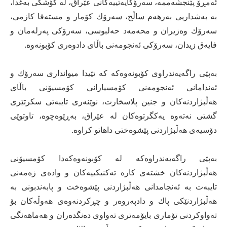
ئەمڕۆ پێنجشەممە، سەرۆكایەتییەكانی عێراق، لە كۆشكی بەغدا،
بە بەشداریی بەرهەم ساڵح، سەرۆك كۆمار و مستەفا كازمی،
سەرۆك وەزیران و محەمەد حەلبوسی، سەرۆكی پەرلەمان و
فایەق زیدان، سەرۆكی ئەنجومەنی باڵای دادوەری كۆبونەوە.
بەپێی راگەیەندراوی كۆبونەوەكە كە تێیدا میوانداری سەرۆك و
ئەندامانی ئەنجومەنی كۆمسیارانی كۆمسیۆنی باڵای
هەڵبژاردنەكان و جنین پلاسخارت، نوێنەری تایبەتی سكرتێری
گشتی نەتەوە یەكگرتوەكان لە عێراق، بەڕێوەچوە، تاوتوێی
دۆسیەی هەڵبژاردنی پێشوەختی داهاتو كراوە.
بەپێی راگەیەندراوەكە لە كۆبونەوەكەدا كۆمسیۆنی
هەڵبژاردنەكان خشتەی كارە تەكنیكییەكان و وادەی زەمەنی
تایبەت بە ئەنجامدانی هەڵبژاردنی پێشوەخت و پابەندبونی بە
هەڵبژاردنێكی پاك و دادپەروەر و چڕكردنەوەی هەوڵەكان بۆ
تەواوكردنی تۆماری بایۆمەتری تەواوی دەنگدەران و هەماهەنگی