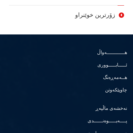
زۆرترین خوێنراو
هــــــــــــەواڵ
ئـــــابـــــووری
هــەمەڕەنگ
چاوپێکەوتن
نەخشەی ماڵپەڕ
پــــەیـــــوەنــــــدی