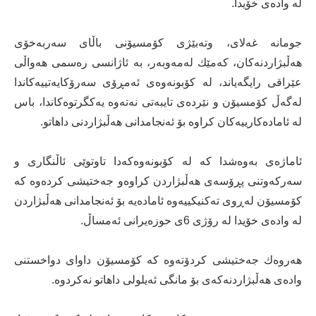
لە وادەی خۆیدا.
جومانە غەلای، وتەبێژی كۆمسیۆنی باڵای سەربەخۆی
هەڵبژاردنەكان، كەمێك لەمەوبەر، بە ئاژانسی رەسمی هەواڵی
عێراقی رایگەیاند، لە كۆبونەوەی ئەمڕۆی سەرۆكایەتییەكاندا
لەگەڵ كۆمسیۆن و نێردەی تایبەتی نەتەوە یەكگرتوەكاندا، باس
لە ئامادەكارییەكان كراوە بۆ ئەنجامدانی هەڵبژاردنی داهاتو.
ئاماژەی بەوەشدا كە لە كۆبونەوەكەدا تاوتوێی ئاڵنگاری و
سەركەوتنی پڕۆسەی هەڵبژاردن كراوەو جەختیشی كردەوە كە
كۆمسیۆن لەڕوی تەكنیكییەوە ئامادەیە بۆ ئەنجامدانی هەڵبژاردن
لە وادەی خۆیدا لە رۆژی 6ی حوزەیرانی ئەمساڵ.
هەروەك جەختیشی كردۆتەوە كە كۆمسیۆن داوای دواخستنی
وادەی هەڵبژاردنەكەی بۆ مانگی ئەیلولی داهاتو نەكردوە.