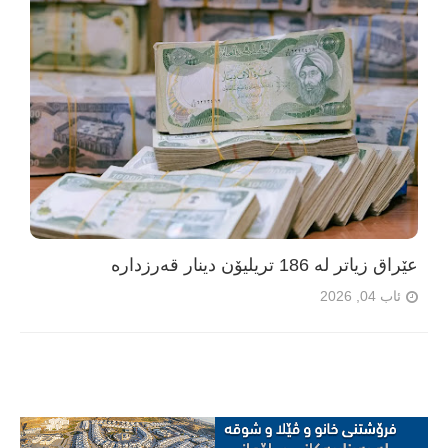
عێراق زیاتر لە 186 تریلیۆن دینار قەرزدارە
ئاب 04, 2026