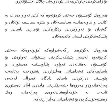
بۆ زامنكردنی چاودێرییەكی نێودەوڵەتی چالاك، خستۆتەڕو.
هەروەك كۆمسیۆن جەختی كردۆتەوە كە كاتی تەواو دەدات بە
كاندید و هاوپەیمانییە سیاسییەكان و هێزە سیاسییە نوێكان و
گەنجان بۆ تەواوكردنی رێكارەكانی تۆماریی یاسایی و
پێشكەشكردنی لیستی كاندیدەكان.
هەروەك بەگوێرەی راگەیەندراوەكە، كۆبونەوەكە جەختی
كردۆتەوە لەسەر پێشكەشكردنی پشیتوانی تەواوەتی بۆ
كۆمسیۆن بەهێنانەدی تەواوی پێداویستییە دەستوری و
یاسایییەكانی ئەنجامدانی هەڵبژاردنی پێشوەخت بەتایبەت
پێویستی دەركردنی یاسای دادگای فیدراڵی لەلایەن
پەرلەمانەوەو هەروەها جێبەجێكردنی ماددەی 64ی دەستوری
تایبەت بە خۆهەڵوەشاندنەوەی پەرلەمان، وەك
زەمینەخۆشكردن بۆ ئەنجامدانی هەڵبژاردنەكە.