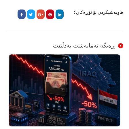
هاوبەشیکردن بۆ تۆڕەکان :
ڕەنگە ئەمانەشت بەدڵبێت