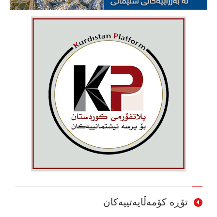
تۆڕە کۆمەڵایەتییەکان