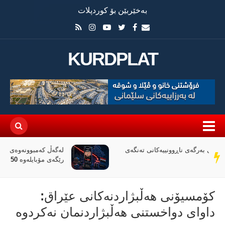
بەخێربێن بۆ کوردپلات
KURDPLAT
لەگەڵ کەمبوونەوەی داهاتی عێراق، ئاڵوگۆڕی پارە لە
سەر
رێگەی مۆبایلەوە 50٪ کەمی کردووە
دێڕ
كۆمسیۆنی هەڵبژاردنەكانی عێراق:
داوای دواخستنی هەڵبژاردنمان نەكردوە