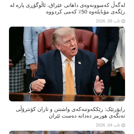
لەگەڵ کەمبوونەوەی داهاتی عێراق، ئاڵوگۆڕی پارە لە
رێگەی مۆبایلەوە 50٪ کەمی کردووە
ئاب 06, 2026
راپۆرتێک: رێککەوتنەکەی واشنتن و تاران کۆنترۆڵی
تەنگەی هورمز دەداتە دەست ئێران
ئاب 04, 2026