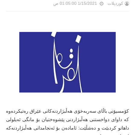
کوردپلات
1/15/2021 01:05:00 ص
كۆمسیۆنی باڵای سەربەخۆی هەڵبژاردنەكانی عێراق رەتیكردەوە
كە داوای دواخستنی هەڵبژاردنی پێشوەختیان بۆ مانگی ئەیلولی
داهاتو كردبێت و دەشڵێت: ئامادەن بۆ ئەنجامدانی هەڵبژاردنەكە