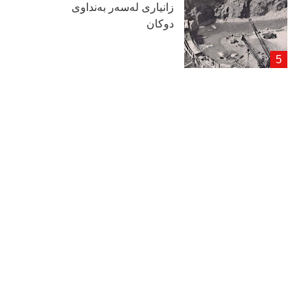
زانیاری لەسەر بەنداوی
دوكان