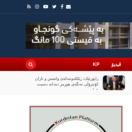
ڤیدیۆ
KP
راپۆرتێک: رێککەوتنەکەی واشنتن و تاران
کۆنترۆڵی تەنگەی هورمز دەداتە دەست
ئێران