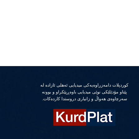
كوردپلات دامەزراوەیەكی میدیایی ئەهلی ئازادە لە
پێناو مۆدێلێكی نوێی میدیایی باوەڕپێكراو و بوونە
سەرچاوەی هەواڵ و زانیاری دروستدا كاردەكات.