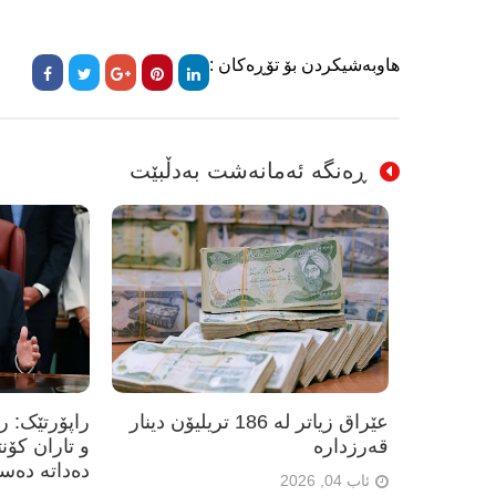
هاوبەشیکردن بۆ تۆڕەکان :
ڕەنگە ئەمانەشت بەدڵبێت
عێراق زیاتر لە 186 تریلیۆن دینار
راپۆرتێک: 
قەرزدارە
و تاران کۆن
دەداتە دەس
ئاب 04, 2026