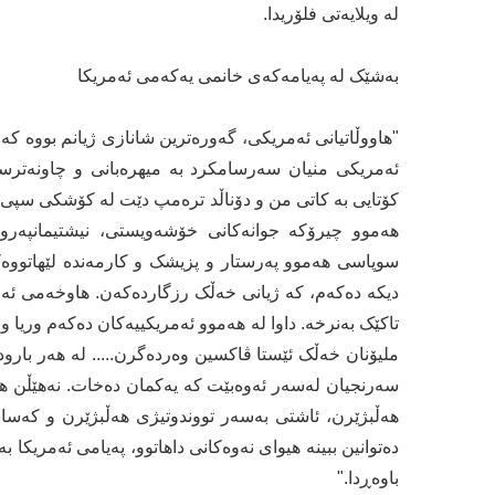
لە ویلایەتی فلۆریدا.
بەشێک لە پەیامەکەی خانمی یەکەمی ئەمریکا
"هاووڵاتیانی ئەمریکی، گەورەترین شانازی ژیانم بووە 
ئەمریکی منیان سەرسامکرد بە میهرەبانی و چاونەترسی، 
کۆتایی بە کاتی من و دۆناڵد ترەمپ دێت لە کۆشکی سپی. 
هەموو چیرۆکە جوانەکانی خۆشەویستی، نیشتیمانپەروەر
سوپاسی هەموو پەرستار و پزیشک و کارمەندە لێهاتووەک
دیکە دەکەم، کە ژیانی خەڵک رزگاردەکەن. هاوخەمی ئەوا
تاکێک بەنرخە. داوا لە هەموو ئەمریکییەکان دەکەم وریا و 
ملیۆنان خەڵک ئێستا ڤاکسین وەردەگرن..... لە هەر بارودۆ
سەرنجیان لەسەر ئەوەبێت کە یەکمان دەخات. نەهێڵن 
هەڵبژێرن، ئاشتی بەسەر تووندوتیژی هەڵبژێرن و کەسان
دەتوانین ببینە هیوای نەوەکانی داهاتوو، پەیامی ئەمریکا
باوەڕدا."