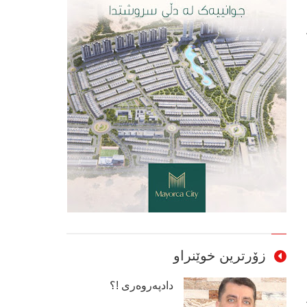
زۆرترین خوێنراو
دادپەروەری !؟