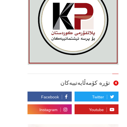
تۆڕە کۆمەڵایەتییەکان