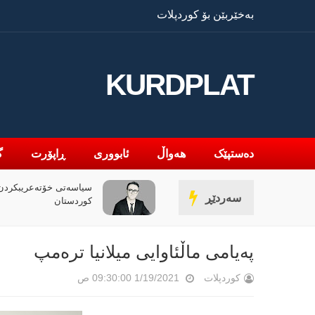
بەخێربێن بۆ کوردپلات
KURDPLAT
دەستپێک
هەواڵ
ئابووری
ڕاپۆرت
گ
سیاسەتی خۆتەعریبکردن 
سەردێڕ
کوردستان
پەیامی ماڵئاوایی میلانیا ترەمپ
کوردپلات
1/19/2021 09:30:00 ص