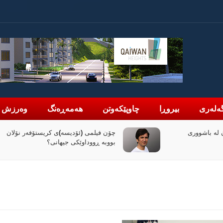
ەلەری
بیروڕا
چاوپێکەوتن
هەمەڕەنگ
وەرزش
لە باشووری
چۆن فیلمی (ئۆدیسە)ی کریستۆفەر نۆلان
بووبە ڕووداوێکی جیهانی؟