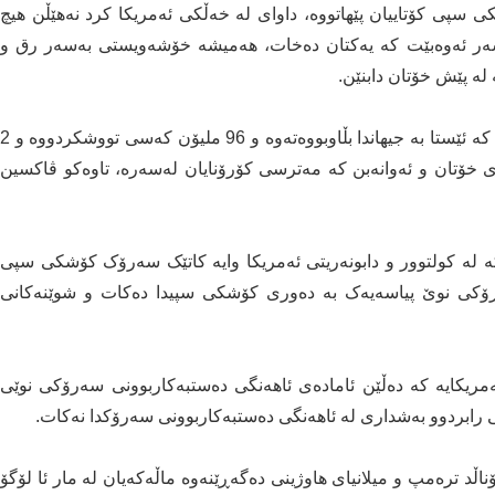
ی سپی کۆتاییان پێهاتووە، داوای لە خەڵکی ئەمریکا کرد نەهێڵن هیچ
ەسەر ئەوەبێت کە یەکتان دەخات، هەمیشە خۆشەویستی بەسەر رق و
لە پێش خۆتان دابنێن.
خانمی یەکەمی ئەمریکا ئاماژەی بە قەیرانی کۆرۆنا کرد، کە ئێستا بە جیهاندا بڵاوبووەتەوە و 96 ملیۆن کەسی تووشکردووە و 2
 خۆتان و ئەوانەبن کە مەترسی کۆرۆنایان لەسەرە، تاوەکو ڤاکسین
 کە لە کولتوور و دابونەریتی ئەمریکا وایە کاتێک سەرۆک کۆشکی سپی
ۆکی نوێ پیاسەیەک بە دەوری کۆشکی سپیدا دەکات و شوێنەکانی
مریکایە کە دەڵێن ئامادەی ئاهەنگی دەستبەکاربوونی سەرۆکی نوێی
ڵد ترەمپ و میلانیای هاوژینی دەگەڕێنەوە ماڵەکەیان لە مار ئا لۆگۆ