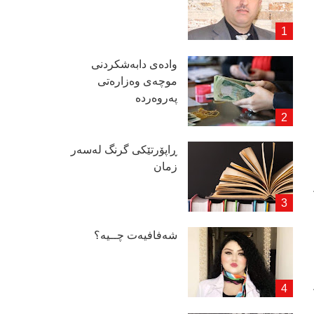
وادەی دابەشكردنی
موچەی وەزارەتی
پەروەردە
ڕاپۆرتێكی گرنگ لەسەر
زمان
شەفافیەت چــیە؟