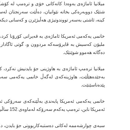
میلانیا ئاماژەی بەوەدا کاتەکانی خۆی و ترەمپ لە کۆشك
شتێک دووبەرەکی بخاتە نێوانیان، دەڵێت سەرنجتان ل
کینە، ئاشتی بەسەر تووندوتیژی هەڵبژێرن و کەسانی دیکە 
ملیۆن کەسیش بە ڤایرۆسەکە مردوون و، گوتی ئاگاداری
دەگاتە هەموو شوێنێک.
میلانیا ترەمپ ئاماژەی بە هاوژینی جۆ بایدنیش نەکرد،
بەجێدەهێڵێت، هاوژینەکەی لەگەڵ خانمی یەکەمی سەر
پێدەناسێنێت.
خانمی یەکەمی ئەمریکا پابەندی بەڵێنەکەی سەرۆکی ئە
ئەمریکا نابن، ترەمپ یەکەم سەرۆکە لەماوەی 152 ساڵی رابردوو بەشداری لە ئاهەنگی دەستبەکاربوونی سەرۆکدا نەکات.
سبەی چوارشەممە لەکاتی دەستبەکاربوونی جۆ بایدن، دۆنا