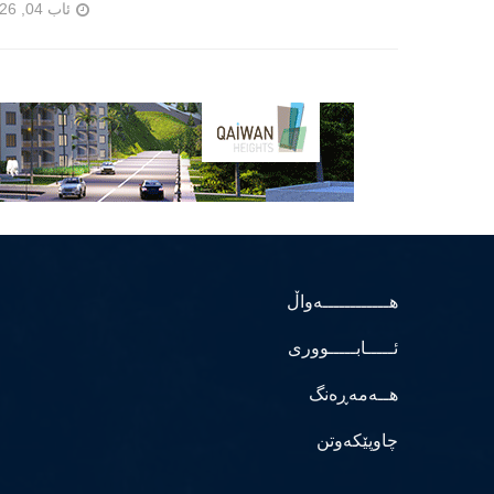
ئاب 04, 2026
هــــــــــــەواڵ
ئـــــابـــــووری
هــەمەڕەنگ
چاوپێکەوتن