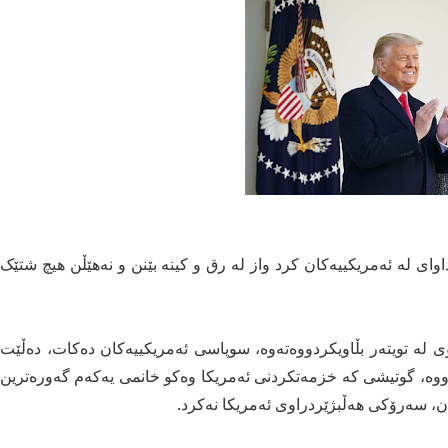
وای لە ئەمریکییەکان کرد واز لە رق و کینە بێنن و نەهێڵن هیچ شتێک
ۆی لە تویتەر بڵاویکردووەتەوە، سوپاسی ئەمریکییەکان دەکات، دەڵێت
ووە، گوتیشی کە خزمەتکردنی ئەمریکا وەکو خانمی یەکەم گەورەترین
یدن، سەرۆکی هەڵبژێردراوی ئەمریکا نەکرد.