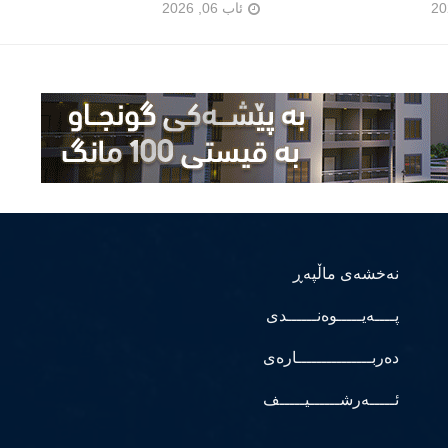
ئاب 06, 2026
نەخشەی ماڵپەڕ
پــــەیـــــوەنــــــدی
دەربـــــــــــــــارەی
ئـــــەرشــــــیـــــف