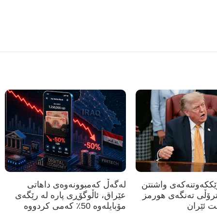
رێککەوتنەکەی واشنتن
لەگەڵ کەمبوونەوەی داهاتی
ترۆڵی تەنگەی هورمز
عێراق، ئاڵوگۆڕی پارە لە رێگەی
ت ئێران
مۆبایلەوە 50٪ کەمی کردووە