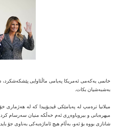
خانمی یەکەمی ئەمریکا پەیامی ماڵئاوایی پێشکەشکرد، دا
بەشبەشیان بکات.
میلانیا ترەمپ لە پەیامێکی ڤیدیۆییدا کە لە هەژماری خ
میهرەبانی و بیروباوەڕی ئەم خەڵکە منیان سەرسام کرد
شانازی بووە بۆ ئەو، بەڵام هیچ ئاماژەیەکی بەناوی جۆ با