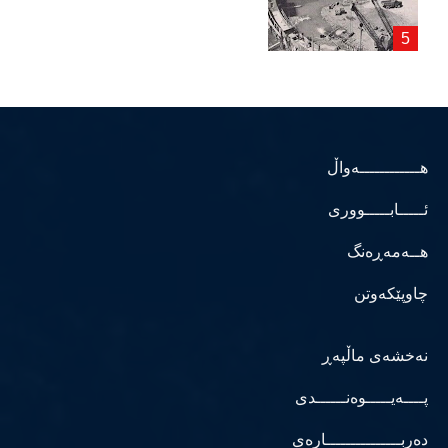
هــــــــــــەواڵ
ئـــــابـــــووری
هــەمەڕەنگ
چاوپێکەوتن
نەخشەی ماڵپەڕ
پــــەیـــــوەنــــــدی
دەربـــــــــــــــارەی