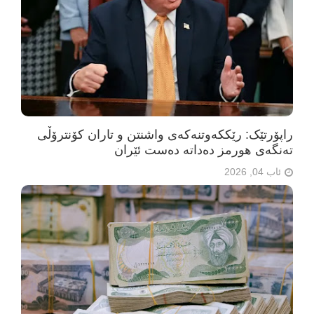
راپۆرتێک: رێککەوتنەکەی واشنتن و تاران کۆنترۆڵی
تەنگەی هورمز دەداتە دەست ئێران
ئاب 04, 2026