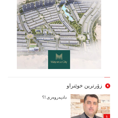
زۆرترین خوێنراو
دادپەروەری !؟