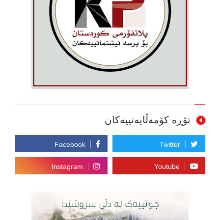
تۆڕە کۆمەڵایەتییەکان