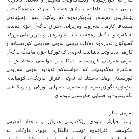
پرسی نەوت و داهات، زانیاری هەیە كە توركیا تێوەدەگلێت و
پێشتریش پەیسەر بڵاویكردەوە كە یەكێك لەو دۆسێیانەی
مستەفا كازمی سەرۆك وەزیرانی عێراق لەگەڵ خۆی دەیباتە
ئەنكەرە و لەگەڵ رەجەب تەیب ئەردۆغان و بەرپرسانی توركیا
گفتوگۆی لەبارەوە دەكات پرسی نەوتی هەرێمی كوردستانە و
كازمی دەیەوێت دڵنیابێت لەوەی كە توركیا چۆن مامەلًَە لەگەڵ
نەوتی هەرێمی كوردستاندا دەكات و خواستی بەغدادیش بە
ئەنكەرە دەگەیەنێت كە خواستەكە ئەوەیە نەوتی هەرێمی
كوردستان وەك بەشێك لە نەوتی عێراق لەرێگەی كۆمپانیای
سۆمۆوە بگوازرێتەوە بۆ بەندەری جەیهانی توركی و پارەكەشی
بگەڕێتەوە بۆ حسابی حكومەتی ناوەندی.
بەرەی نەیار
ئێستا جیاواز لەوەی رێككەوتنی هەولێر و بەغداد لەلایەن
حكومەتی عێراقەوە توشی ئاڵنگاری بووە، هاوكات لە
پەرلەمانیش لەمپەڕی گەورەی لەبەردەمدایە، رێككەوتنەكەش