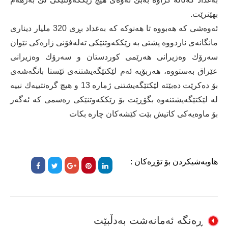
بهێنرێت.
ئەوەشی كە هەبووە تا هەنوكە كە بەغداد بڕی 320 ملیار دیناری
مانگانەی ناردووە پشتی بە رێككەوتنێكی تەلەفۆنی زارەكی نێوان
سەرۆك وەزیرانی هەرێمی كوردستان و سەرۆك وەزیرانی
عێراق بەستووە، هەربۆیە ئەم لێكتێگەیشتنەی ئێستا بانگەشەی
بۆ دەكرێت دەبێتە لێكتێگەیشتنی ژمارە 13 و هیچ گرەنتییەك نییە
لە لێكتێگەیشتنەوە بگۆڕێت بۆ رێككەوتنێكی رەسمی كە ئەگەر
بۆ ماوەیەكی كاتیش بێت كێشەكان چارە بكات
هاوبەشیکردن بۆ تۆڕەکان :
ڕەنگە ئەمانەشت بەدڵبێت