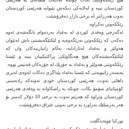
كوردستان نییە و لەلایەكی دیكەش پێیوایە هەرێمی كوردستان
نەوت هەرزانتر لە نرخی بازاڕ دەفرۆشێت.
رێككەوتن نەكراوە
ئەگەرچی وەفدی كوردی لە بەغداد بەردەوام بانگەشەی ئەوە
دەكەن كە رێككەوتن بەرێگەوەیە و لێكتێگەیشتنی باش لەنێوان
هەولێر و بەغداد لەئارادایە، بەڵام زانیارییەكان وان كە
لێكتێگەیشتنەكان هیچ هەنگاوێكی پراكتیكییان نییە و ئێستا
رێككەوتنی هەولێر و بەغداد بە جۆرێك لە جۆرەكان قەتیس بووە.
پەیسەر زانیویەتی كە ئێستا بەغداد پێداگری دەكات لەوەی لەبری
داهاتی نەوت، هەرێمی كوردستان خودی نەوتەكە رادەستی
كۆمپانیای سۆمۆ بكات، چونكە بە راشكاوانە بە وەفدی هەرێمی
كوردستان وتراوە كە هەرێم نەوت بە نرخی 10 دۆلار كەمتر بۆ
هەر بەرمیلێك بەراورد بە نرخی نەوتی عێراق دەفرۆشێت.
توركیا تێوەدەگلێت
هەر لە چوارچێوەی رێكنەكەوتنی هەولێر و بەغداد لەبارەی