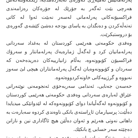
هەرچی بێت ئەگەر بە جۆرێك لە جۆرەكان رەزامەندی
فراكسیۆنەكانی پەرلەمانی لەسەر نەبێت ئەوا لە كاتی
تەتەڵەكردن و دەنگدان بە یاسای بودجە دەشێ‌ كێشەی گەورەی
بۆ دروستبكرێت.
وەفدی حكومەتی هەرێمی كوردستان لە بەغداد سەردانی
پەرلەمانیان كرد و لەگەڵ ژمارەیەك پەرلەمانتار و سەرۆك
فراكسیۆن كۆبوونەوە، بەڵام زانیارییەكان دەریدەخەن كە
سەردان و كۆبوونەوەیان لەگەڵ پەرلەمانتاران هیچی لێ‌ سەوز
نەبووە و گرژییەكانی خاونەكردووەتەوە.
حەسەن جەنابی، ئەندامی سەربەخۆی ئەنجومەنی نوێنەرانی
عێراق لەبارەی سەردانی وەفدی حكومەتی هەرێمی كوردستان
و كۆبوونەوە لەگەڵیاندا دوای كۆبوونەوەكە لە لێدوانێكی میدیایدا
دەڵێت: پرسیارمان ئاڕاستەی بانكی ناوەندی كردوە سەبارەت بە
داهاتی نەوتی هەرێم و ئەوان دەڵێن هیچ ئاگاداری نین و نازانن
دەچێتە سەر حسابی چ بانكێك.
وتیشی، شتێكی سادەمان بە وەفدی هەرێم وت ئەویش ئەوەیە: