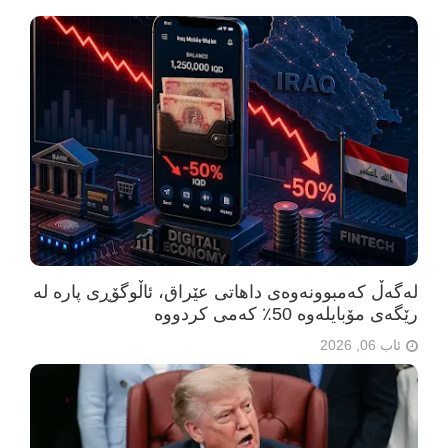
لەگەڵ کەمبوونەوەی داهاتی عێراق، ئاڵوگۆڕی پارە لە
رێگەی مۆبایلەوە 50٪ کەمی کردووە
ئاب 06, 2026