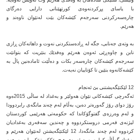
با یاسای پڕكردنەوەی كورتهێنانی دارایی دەرگای
چارەسەركردنی سەرجەم كێشەكان بێت لەنێوان ناوەند و
هەرێم.
بە وتەی جەنابی، جگە لە ڕادەستكردنی نەوت و داهاتەكان ڕازی
نابن و چاوەڕێی ئەوەن هەرێم وەفدێك بنێریت كە بتوانێت
سەرجەم كێشەكان چارەسەر بكات و دەڵێت ئامادەنین پاڵ بە
كێشەكانەوە بنێین تا كۆتاییان نەیەت.
12 لێكتێگەیشتنی بێ‌ ئەنجام
ئەگەرچی كێشەكانی نێوان هەولێر و بەغداد لە ساڵی 2015ەوە
رۆژ دوای رۆژ گەورەتر دەبن، بەڵام لەم چەند مانگەی رابردوودا
و لەم وەرزەی گفتوگۆكاندا كە حكومەتی هەرێمی كوردستان
لیژنەی فەرمی دروستكردووە و چەندین سەفەری بەغدادیان
كردووە لەم چەند مانگەدا، 12 لێكتێگەیشتن لەنێوان هەرێم و
بەغداد گەڵاڵە كراوە بەبێ‌ ئەوەی هیچ رێككەوتنێكی لێ‌ بەرهەم