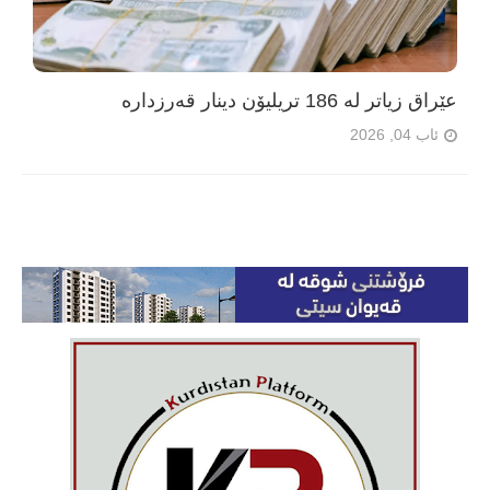
عێراق زیاتر لە 186 تریلیۆن دینار قەرزدارە
ئاب 04, 2026