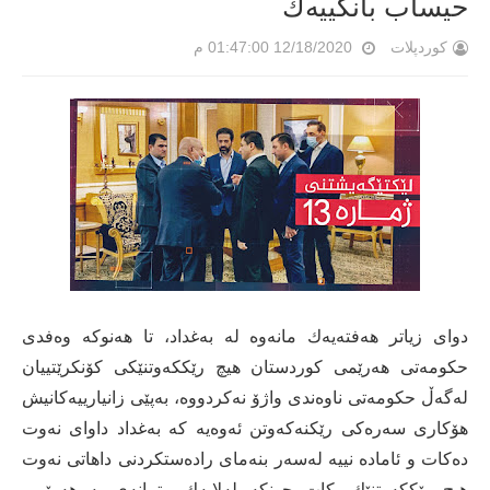
حیساب بانكییەك
کوردپلات
12/18/2020 01:47:00 م
دوای زیاتر هەفتەیەك مانەوە لە بەغداد، تا هەنوكە وەفدی
حكومەتی هەرێمی كوردستان هیچ رێككەوتنێكی كۆنكرێتییان
لەگەڵ حكومەتی ناوەندی واژۆ نەكردووە، بەپێی زانیارییەكانیش
هۆكاری سەرەكی رێكنەكەوتن ئەوەیە كە بەغداد داوای نەوت
دەكات و ئامادە نییە لەسەر بنەمای رادەستكردنی داهاتی نەوت
هیچ رێككەوتنێك بكات چونكە لەلایەك متمانەی بە هەرێمی