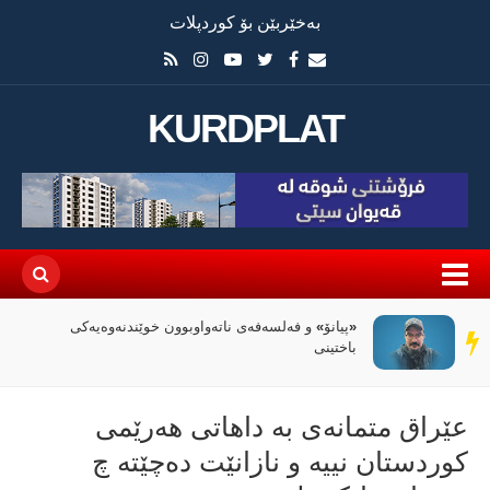
بەخێربێن بۆ کوردپلات
KURDPLAT
«پیانۆ» و فەلسەفەی ناتەواوبوون خوێندنەوەیەکی
سەر
باختینی
دێڕ
عێراق متمانەی بە داهاتی هەرێمی
كوردستان نییە و نازانێت دەچێتە چ