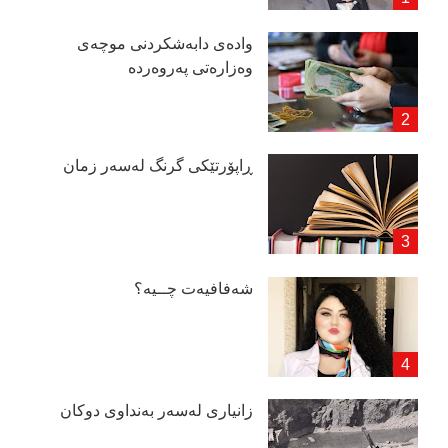
وادەی دابەشكردنی موچەی
وەزارەتی پەروەردە
ڕاپۆرتێكی گرنگ لەسەر زمان
شەفافیەت چــیە؟
زانیاری لەسەر بەنداوی دوكان