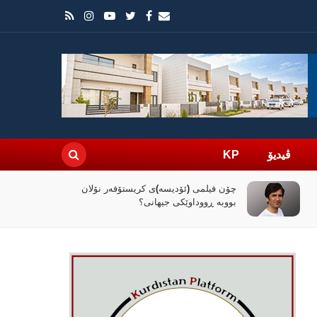
ڤیدیۆ
KP
چۆن فیلمی (ئۆدیسە)ی کریستۆفەر نۆلان
بووبە ڕووداوێکی جیهانی؟