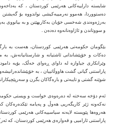
شایستە داراییەکانی هەرێمی کوردستان ، کە بەداخەوە
دەستووردا، هەموو نەرمییەکیشی نواندووە بۆ گەیشتن 
بەرژەوەندی شەخسی خۆیان بەکاربهێنن و بە بیانووی بەر
و سووتاندن و ئاژاوەنانەوە دەدەن .
بێگومان حکومەتی هەرێمی کوردستان، هەست بە بارگر
دەکات و خۆپێشاندانی ئاشتیانە و شارستانیانەش، بە م
وێرانکاری جیاوازە لە داوای ڕەوای خەڵک، بۆیە دامو
پاراستنی گیانی گشت هاووڵاتییان ، بە خۆپێشاندەرانیشەوە 
شوێنە گشتی و تایبەتی و بارەگاکان بگرن و سەرپێچیکارا
ئەم دۆخە سەختە لە دەرەوەی خواست و ویستی حکومەتی 
نەکەونە ژێر کاریگەریی هەوڵ و پەیامە تێکدەرەکان کە
هەروەها پێویستە لایەنە سیاسییەکانی هەرێمی کوردستانی
پاراستنی ئارامیی و قەوارەی هەرێمی کوردسنان، کە ئەر