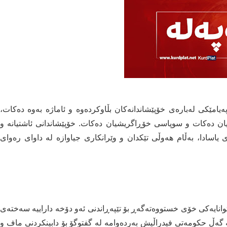
امێکی لەبارەی خۆپێشاندانەکان بڵاوکردەوە و ئاماژە بەوە دەکات،
ن دەکات و سوپاسی خۆڕاگریشیان دەکات. خۆپێشاندانی ئاشتیانە و
یاسادا، بەڵام هەوڵی تێکدان و وێرانکاری جیاوازە لە داوای رەوای
انایەکی خۆی خستووەتەگەڕ بۆ تێپەڕاندنی ئەو دۆخە داراییە سەختەی
 گەڵ حکومەتی فیدراڵیش بەردەوامە لە گفتوگۆ بۆ دابینکردنی ماف و