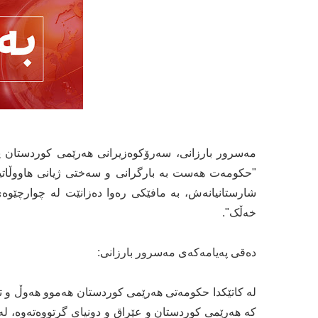
مەسرور بارزانی، سەرۆکوەزیرانی هەرێمی کوردستان پەی
"حکومەت هەست بە بارگرانی و سەختی ژیانی هاووڵاتیا
شارستانیانەش، بە مافێکی رەوا دەزانێت لە چوارچێوەی 
خەڵک".
دەقی پەیامەکەی مەسرور بارزانی:
لە کاتێکدا حکومەتی هەرێمی کوردستان هەموو هەوڵ و تو
کە هەرێمی کوردستان و عێراق و دونیای گرتووەتەوە، لە