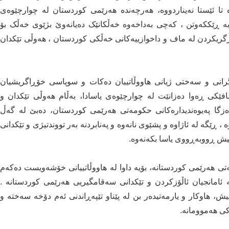
 تا ئێستا نەیناردووە، هەرچەندە هەرێمی کوردستان لە چوارچێوەی
بە ڕێککەوتن ، کەچی بەداخەوە خەڵکانێک دەیانەوێ بژێوی خەڵک بۆ
گریکردن لە ماف و داخوازییەکانی خەڵکی کوردستان ، هەوڵی تێکدان
انی و سەختی ژیانی هاووڵاتییان دەکات و سوپاسی خۆڕاگریشیان
افێکی ڕەوا دەزانێت لە چوارچێوەی یاسادا، بەڵام هەوڵی تێکدان و
دەزگا پەیوەندیدارەکانی حکومەتی هەرێمی کوردستان، دەبێ لە گەڵ
، ڕێگە لە ئاژاوە و پشێوی نانەوە و پەنابردنە بەر تووندتیژی و تێکدانی
نيش ڕووبەڕووی یاسا بکەنەوە.
هەرێمی کوردستانە، بۆیە داوا لە هاووڵاتییانی خۆشەویست دەکەم
 ئامانجیان ئاڵۆزکردن و تێکدانی سەقامگیریی هەرێمی کوردستانە .
ش، هاوکار و یارمەتیدەر بن لە پێناو تێپەڕاندنی ئەم دۆخە سەختە و
کی هەموومانە.