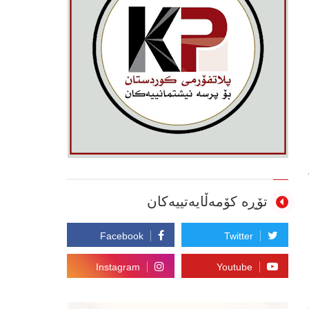
تۆڕە کۆمەڵایەتییەکان