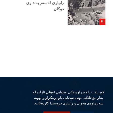
زانیاری لەسەر بەنداوی
دوكان
كوردپلات دامەزراوەیەكی میدیایی ئەهلی ئازادە لە
پێناو مۆدێلێكی نوێی میدیایی باوەڕپێكراو و بوونە
سەرچاوەی هەواڵ و زانیاری دروستدا كاردەكات.