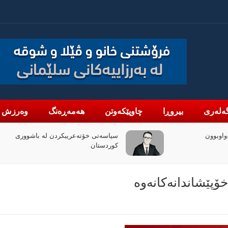
ەلەری
بیروڕا
چاوپێکەوتن
هەمەڕەنگ
وەرزش
واوبوون
سیاسەتی خۆتەعریبکردن لە باشووری
کوردستان
پێشاندانەکانەوە