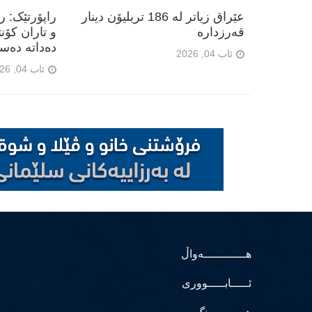
عێراق زیاتر لە 186 تریلیۆن دینار
راپۆرتێک: 
قەرزدارە
و تاران کۆن
دەداتە دەس
ئاب 04, 2026
ئاب 04, 2026
هــــــــــــەواڵ
ئـــــابـــــووری