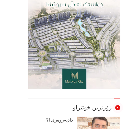
زۆرترین خوێنراو
دادپەروەری !؟