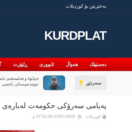
بەخێربێن بۆ کوردپلات
KURDPLAT
دەستپێک
هەواڵ
ئابووری
ڕاپۆرت
گ
«پیانۆ» و فەلسەفەی ناتە
سەردێڕ
خوێندنەوەیەکی باختینی
پەیامی سەرۆکی حکومەت لەبارەی خۆ
کوردپلات
12/07/2020 07:51:00 م