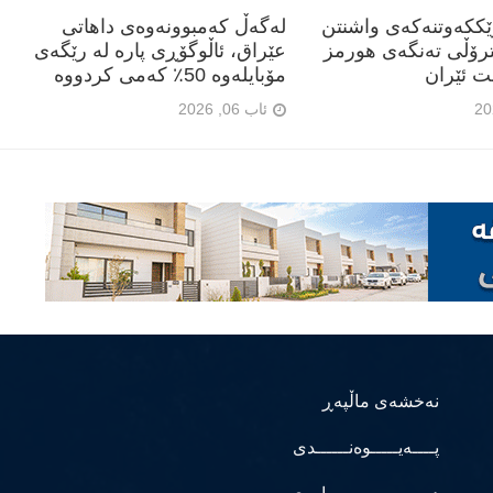
رێککەوتنەکەی واشنتن
لەگەڵ کەمبوونەوەی داهاتی
ترۆڵی تەنگەی هورمز
عێراق، ئاڵوگۆڕی پارە لە رێگەی
ت ئێران
مۆبایلەوە 50٪ کەمی کردووە
ئاب 06, 2026
نەخشەی ماڵپەڕ
پــــەیـــــوەنــــــدی