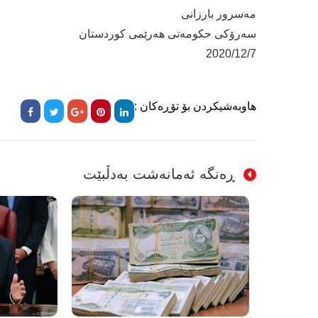
مەسرور بارزانی
سەرۆکی حکومەتی هەرێمی کوردستان
2020/12/7
هاوبەشیکردن بۆ تۆڕەکان :
ڕەنگە ئەمانەشت بەدڵبێت