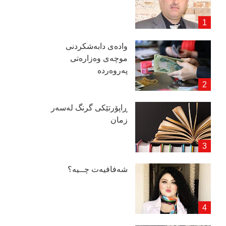
وادەی دابەشكردنی
موچەی وەزارەتی
پەروەردە
ڕاپۆرتێكی گرنگ لەسەر
زمان
شەفافیەت چــیە؟