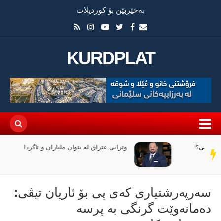
بەخێربێن بۆ کوردپلات
KURDPLAT
وێرانی عێراق لە نێوان ملیاران و ئاگردا
سەر
دێڕ
سەرپەرشتیاری كەی پی بۆ ئاریان تیڤی:
دەمانەوێت گرنگی بە پرسە