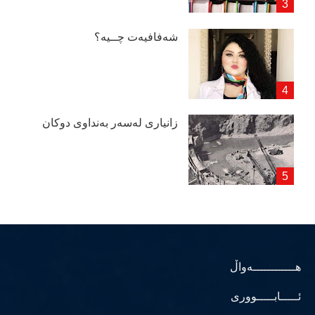
شەفافیەت چــیە؟
زانیاری لەسەر بەنداوی دوكان
هــــــــــــەواڵ
ئـــــابـــــووری