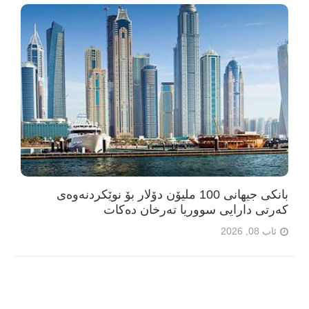
بانکی جیهانی 100 ملیۆن دۆلار بۆ نوێکردنەوەی
کەرتی دارایی سووریا تەرخان دەکات
ئاب 08, 2026