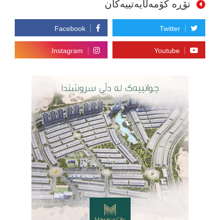
تۆڕە کۆمەڵایەتییەکان