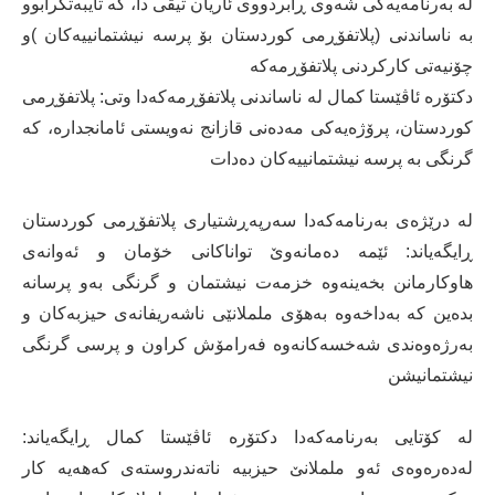
لە بەرنامەیەكی شەوی ڕابردووی ئاریان تیڤی دا، كە تایبەتكرابوو
بە ناساندنی (پلاتفۆڕمی كوردستان بۆ پرسە نیشتمانییەكان )و
چۆنیەتی كاركردنی پلاتفۆڕمەكە
دكتۆرە ئاڤێستا كمال لە ناساندنی پلاتفۆڕمەكەدا وتی: پلاتفۆڕمی
كوردستان، پرۆژەیەكی مەدەنی قازانج نەویستی ئامانجدارە، كە
گرنگی بە پرسە نیشتمانییەكان دەدات
لە درێژەی بەرنامەكەدا سەرپەڕشتیاری پلاتفۆڕمی كوردستان
ڕایگەیاند: ئێمە دەمانەوێ تواناكانی خۆمان و ئەوانەی
هاوكارمانن بخەینەوە خزمەت نیشتمان و گرنگی بەو پرسانە
بدەین كە بەداخەوە بەهۆی ململانێی ناشەریفانەی حیزبەكان و
بەرژەوەندی شەخسەكانەوە فەرامۆش كراون و پرسی گرنگی
نیشتمانیشن
لە كۆتایی بەرنامەكەدا دكتۆرە ئاڤێستا كمال ڕایگەیاند:
لەدەرەوەی ئەو ململانێ حیزبیە ناتەندروستەی كەهەیە كار