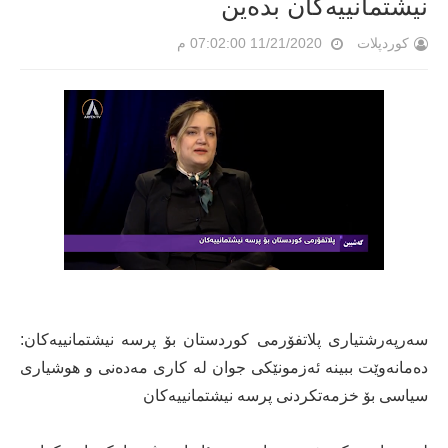
نیشتمانییەكان بدەین
کوردپلات
11/21/2020 07:02:00 م
سەرپەرشتیاری پلاتفۆرمی كوردستان بۆ پرسە نیشتمانییەكان:
دەمانەوێت ببینە ئەزمونێكی جوان لە كاری مەدەنی و هوشیاری
سیاسی بۆ خزمەتكردنی پرسە نیشتمانییەكان