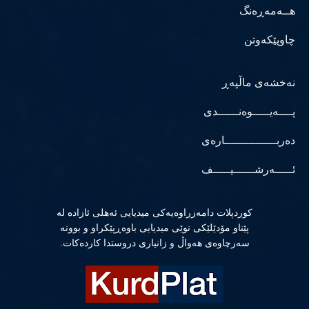
هــەمەڕەنگ
چاوپێکەوتن
نەخشەی ماڵپەڕ
پــــەیـــــوەنــــــدی
دەربـــــــــــــــارەی
ئـــــەرشــــــیـــــف
كوردپلات دامەزراوەیەكی میدیایی ئەهلی ئازادە لە
پێناو مۆدێلێكی نوێی میدیایی باوەڕپێكراو و بوونە
سەرچاوەی هەواڵ و زانیاری دروستدا كاردەكات.