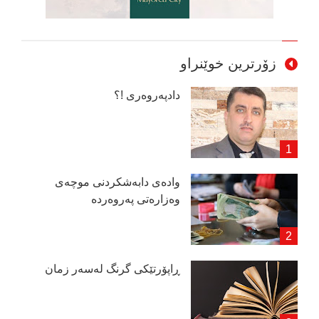
زۆرترین خوێنراو
دادپەروەری !؟
وادەی دابەشكردنی موچەی
وەزارەتی پەروەردە
ڕاپۆرتێكی گرنگ لەسەر زمان