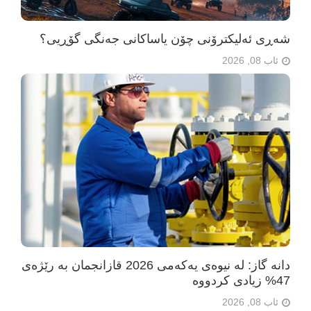
شەڕی ئەلیکترۆنی چۆن یاساکانی جەنگی گۆڕیی؟
ئاب 08, 2026
دانە گاز: لە نیوەی یەکەمی 2026 قازانجمان بە رێژەی
47% زیادی کردووە
ئاب 08, 2026