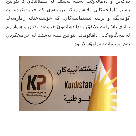
دەكەین و دەمانەوێت نەبینە بەشێك لە ململانێكان تا بتوانین
باشتر ئامانجەكانی پلاتفۆرمەكە بهێنینەدی كە خزمەتكردنە بە
كۆمەڵگە و پرسە نیشتمانییەكان، كە خۆشبەختانە ژمارەیەك
توانای باش لەم پلاتفۆڕمەدا دەیانەوێ خزمەت بكەن و هیوادارم
لە هەنگاوەكانی داهاتوماندا بتوانین ببینە بەشێك لە خزمەتكردن
بەم نیشتمانە فەرامۆشكراوە