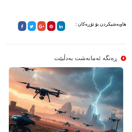
هاوبەشیکردن بۆ تۆڕەکان :
ڕەنگە ئەمانەشت بەدڵبێت