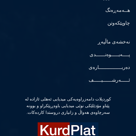
هــەمەڕەنگ
چاوپێکەوتن
نەخشەی ماڵپەڕ
پــــەیـــــوەنــــــدی
دەربـــــــــــــــارەی
ئـــــەرشــــــیـــــف
كوردپلات دامەزراوەیەكی میدیایی ئەهلی ئازادە لە
پێناو مۆدێلێكی نوێی میدیایی باوەڕپێكراو و بوونە
سەرچاوەی هەواڵ و زانیاری دروستدا كاردەكات.