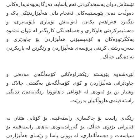
ئێستاش دوای په‌سه‌ندکردنی ئه‌م یاسایە، دەزگا پەیوەندیدارەکانی
دەوڵەت دەبێ پێویستییەکانی ئەنجام دانی هەڵبژاردنێکی پاک و
بێگەرد فەراهەم بکەن، لەوانەش تۆماری بایۆمەتری، و
دەستبەرکردنی هاوکاری و هەماهەنگی کاریگەر لە نێوان نەتەوە
یەکگرتووەکان و کۆمیسیۆنی هەڵبژاردن بۆ چاودێری و
سەرپەرشتی کردنی پرۆسەی هەڵبژاردن و رێگرتن لە یاریکردن
بە دەنگی خەڵک.
لێرەشەوە پێویستە رێکخراوەکانی کۆمەڵگەی مەدەنی و
چاودێرانی ھەڵبژاردن و کۆی کۆمەڵگەش بەگشتی چالاک ‌و
وشیار بن بۆ ئەوەی لە قۆناغی داهاتوودا رێگه‌نه‌ده‌ن ده‌نگی
راسته‌قینه‌ی هاووڵاتیان بدزرێت.
رێگه‌ی راست بۆ چاکسازی راسته‌قینه‌، بۆ کۆتایی هێنان به‌
قه‌یرانی بژێوی خه‌ڵک، بۆ گەڕاندنەوەی بەھای راستەقینە بۆ
سیاسەت و دەسەڵاتداری، له‌ بوونی یاسا و رێسای هه‌ڵبژاردن