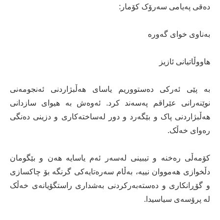
دەقی پەیامی سەرۆک کۆمار:
بەناوی خوای گەورە
هاووڵاتیانی ئازیز
بە پێی ئەرکی دەستووریم یاسای هەڵبژاردنی ئەنجومەنی
نوێنەرانی عێراقم په‌سه‌ند کرد. ئەوەش بە هیوای سازدانی
هه‌ڵبژاردنی پاک و بێگەرد و دور له‌ساخته‌کاری و دزینی ده‌نگی
ره‌وای خه‌ڵک.
کۆمەڵی رەخنە و تیبینی لەسەر ئەم یاسایه‌‌ هەن و بێگومان
دڵخوازی هەمووان‌ نییە، به‌ڵام سه‌ره‌تایه‌کی گرنگە بۆ چاکسازی
و گۆڕانکاری و ده‌سته‌به‌رکردنی به‌شداری راستگۆیانه‌ی خه‌ڵک
له‌ پرۆسه‌ی سیاسیدا.