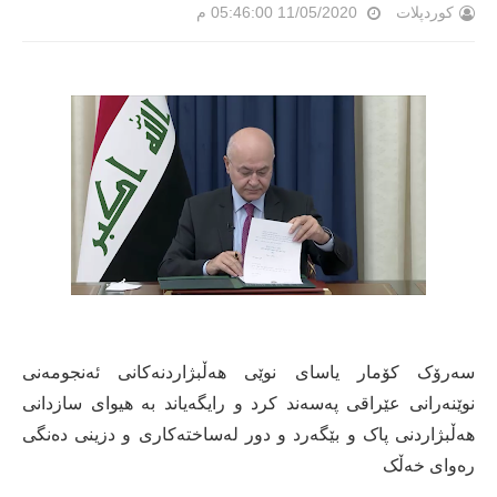
کوردپلات
11/05/2020 05:46:00 م
سەرۆک کۆمار یاسای نوێی ھەڵبژاردنەکانی ئەنجومەنی
نوێنەرانی عێراقی پەسەند کرد و رایگەیاند بە هیوای سازدانی
هه‌ڵبژاردنی پاک و بێگەرد و دور له‌ساخته‌کاری و دزینی ده‌نگی
ره‌وای خه‌ڵک