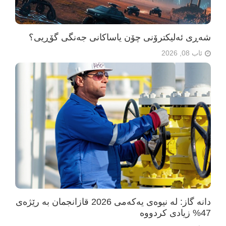
شەڕی ئەلیکترۆنی چۆن یاساکانی جەنگی گۆڕیی؟
ئاب 08, 2026
دانە گاز: لە نیوەی یەکەمی 2026 قازانجمان بە رێژەی
47% زیادی کردووە