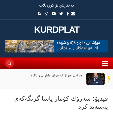
بەخێربێن بۆ کوردپلات
KURDPLAT
وێرانی عێراق لە نێوان ملیاران و ئاگردا
سەر
دێڕ
ڤیدیۆ: سەرۆك كۆمار یاسا گرنگەكەی
پەسەند كرد