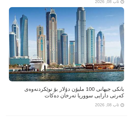
ئاب 08, 2026
بانکی جیهانی 100 ملیۆن دۆلار بۆ نوێکردنەوەی
کەرتی دارایی سووریا تەرخان دەکات
ئاب 08, 2026