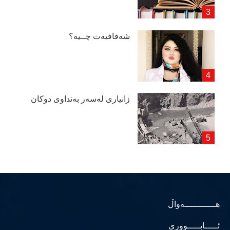
شەفافیەت چــیە؟
زانیاری لەسەر بەنداوی دوكان
هــــــــــــەواڵ
ئـــــابـــــووری