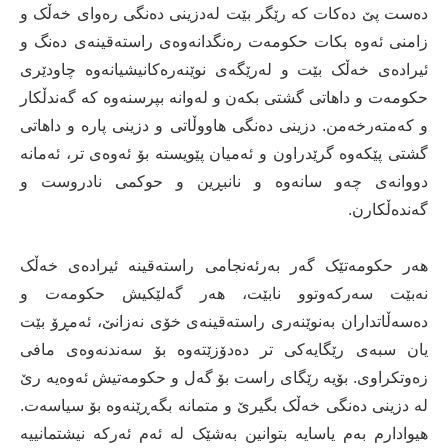
ده‌ست پێ دەکات که ‌رێگر بێت له‌دزینی ده‌نگی ره‌وای خه‌ڵک و
زامنی ئه‌وه‌ بکات حکومه‌ت ره‌نگدانه‌وه‌ی راسته‌قینه‌ی ده‌نگ و
ئیرادەی خه‌ڵک بێت و له‌رێگه‌ی نوێنه‌ره‌کانیشیانەوە چاودێری
حکومه‌ت و داهاتی گشتی بکه‌ن و له‌وانه‌ بپرسنه‌وه‌ که‌ گه‌ندڵکار
و که‌مته‌رخه‌من. دزینی دەنگی هاووڵاتی و دزینی پارە و داهاتی
گشتی پێکەوە گرێدراون و ئەمیان پێویستە بۆ ئەوەی تر، ئەمانە
دووانەی چەو سانەوە و نانبڕین و حوکمی نادروست و
گه‌نده‌ڵکارن.
هه‌ر حکومه‌تێک گه‌ر به‌رئه‌نجامی راسته‌قینه‌ ئیرادەی خەڵک
نەبێت سەرکەوتوو نابێت، ھەر گەلێکیش حکومەت و
دەسەڵاتداران بەنوێنەری راستەقینەی خۆی نەزانێ، ئەمڕۆ بێت
یان سبەی رێگایەکی تر دەدۆزێتەوە بۆ سەندنەوەی مافی
زەوتکراوی. بۆیە رێگای راست بۆ گەل و حکومەتیش ئەوەیە رێ
له‌ دزینی ده‌نگی خه‌ڵک بگیرێ و متمانە بگەڕێنەوە بۆ سیاسەت.
هیوادارم به‌م یاسایه‌ بتوانین بەشێک لە ئه‌م ئه‌رکه‌ نیشتمانییه‌