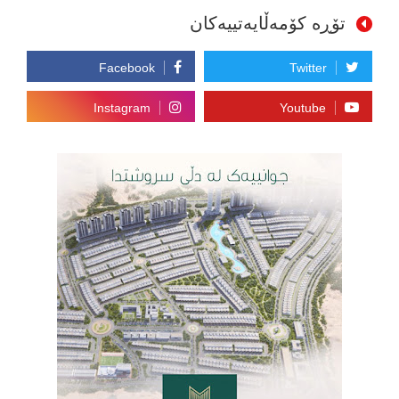
تۆڕە کۆمەڵایەتییەکان