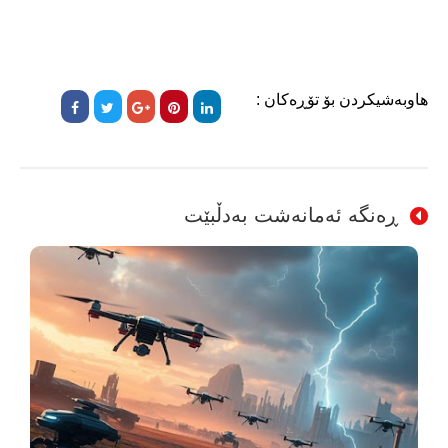
هاوبەشیکردن بۆ تۆڕەکان :
ڕەنگە ئەمانەشت بەدڵبێت