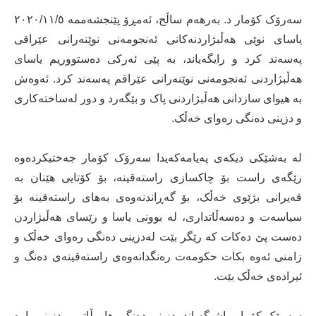
سەرۆک کۆمار د. بەرھەم ساڵح، ئەمڕۆ پێنجشەممە ٢٠٢٠/١١/٥
یاسای نوێی ھەڵبژاردنەکانی ئەنجومەنی نوێنەرانی عێراقی
پەسەند کرد و رایگەیاند، بە پێی ئەرکی دەستووریم یاسای
هەڵبژاردنی ئەنجومەنی نوێنەرانی عێراقم په‌سه‌ند کرد. ئەوەش
بە هیوای سازدانی هه‌ڵبژاردنی پاک و بێگەرد و دور له‌ساخته‌کاری
و دزینی ده‌نگی ره‌وای خه‌ڵک.
لە بەشێکی دیکەی پەیامەکەیدا سەرۆک کۆمار جەختیکردەوە
رێگه‌ی راست بۆ چاکسازی راسته‌قینه‌، بۆ کۆتایی هێنان به‌
قه‌یرانی بژێوی خه‌ڵک، بۆ گەڕاندنەوەی بەھای راستەقینە بۆ
سیاسەت و دەسەڵاتداری، له‌ بوونی یاسا و رێسای هه‌ڵبژاردن
ده‌ست پێ دەکات که‌ رێگر بێت له‌دزینی ده‌نگی ره‌وای خه‌ڵک و
زامنی ئه‌وه‌ بکات حکومه‌ت ره‌نگدانه‌وه‌ی راسته‌قینه‌ی ده‌نگ و
ئیرادەی خه‌ڵک بێت.
سەرۆک کۆمار راشیگەیاند، دزینی دەنگی هاووڵاتی و دزینی پارە