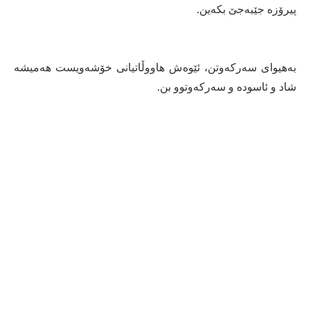
پیرۆزە‌ جێبه‌جێ بکه‌ین.
بەھیوای سەرکەوتن، ئێوەش ھاووڵاتیانی خۆشەویست ھەمیشە
شاد و ئاسودە و سەرکەوتوو بن.