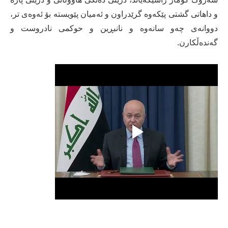
و داهاتی گشتی پێکەوە گرێدراون و ئەمیان پێویستە بۆ ئەوەی تر،
دووانەی چەو سانەوە و نانبڕین و حوکمی نادروست و
گه‌نده‌ڵکارن.