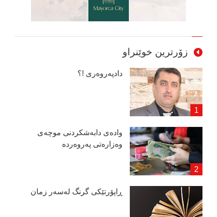
زۆرترین خوێنراو
دادپەروەری !؟
وادەی دابەشكردنی موچەی
وەزارەتی پەروەردە
ڕاپۆرتێكی گرنگ لەسەر زمان