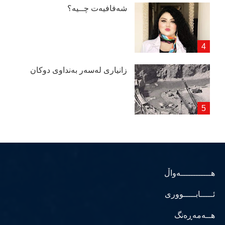
شەفافیەت چــیە؟
زانیاری لەسەر بەنداوی دوكان
هــــــــــــەواڵ
ئـــــابـــــووری
هــەمەڕەنگ