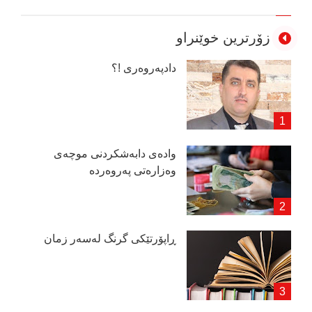
زۆرترین خوێنراو
دادپەروەری !؟
وادەی دابەشكردنی موچەی
وەزارەتی پەروەردە
ڕاپۆرتێكی گرنگ لەسەر زمان