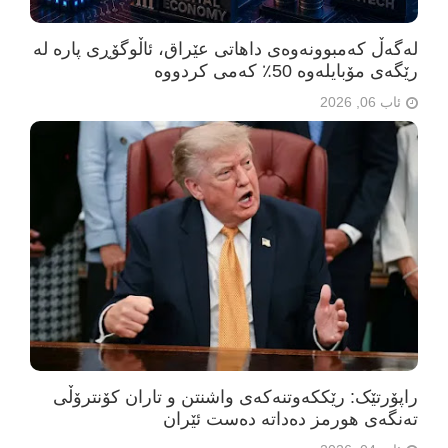
لەگەڵ کەمبوونەوەی داهاتی عێراق، ئاڵوگۆڕی پارە لە
رێگەی مۆبایلەوە 50٪ کەمی کردووە
ئاب 06, 2026
راپۆرتێک: رێککەوتنەکەی واشنتن و تاران کۆنترۆڵی
تەنگەی هورمز دەداتە دەست ئێران