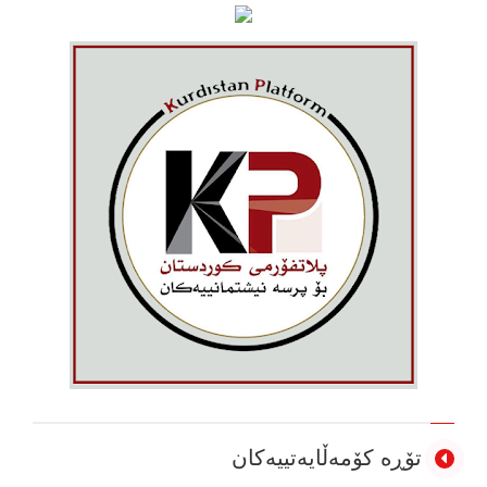
تۆڕە کۆمەڵایەتییەکان