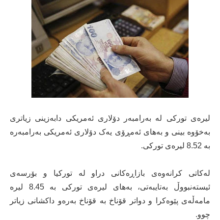
لیرەی تورکی لە بەرامبەر دۆلاری ئەمریکی دابەزینی زیاتری
بەخۆوە بینی و بەهای ئەمڕۆی یەک دۆلاری ئەمریکی بەرامبەرە
بە 8.52 لیرەی تورکی.
لەکاتی کرانەوەی بازاڕەکانی دراو لە تورکیا و بۆرسەی
ئیستەنبووڵ بەتایبەتی، بەهای لیرەی تورکی بە 8.45 لیرە
مامەڵەی پێوەکرا و دواتر قۆناخ بە قۆناخ بەرەو داکشانی زیاتر
چوو.