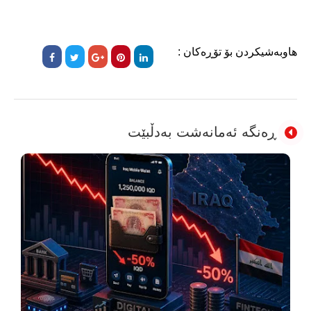
هاوبەشیکردن بۆ تۆڕەکان :
ڕەنگە ئەمانەشت بەدڵبێت