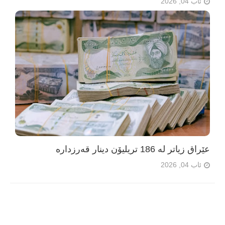
ئاب 04, 2026
عێراق زیاتر لە 186 تریلیۆن دینار قەرزدارە
ئاب 04, 2026