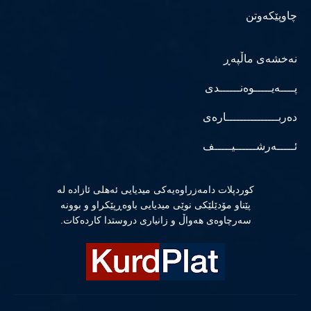
چاوپێکەوتن
نەخشەی ماڵپەڕ
پــــەیـــــوەنــــــدی
دەربـــــــــــــــارەی
ئـــــەرشــــــیـــــف
كوردپلات دامەزراوەیەكی میدیایی ئەهلی ئازادە لە
پێناو مۆدێلێكی نوێی میدیایی باوەڕپێكراو و بوونە
سەرچاوەی هەواڵ و زانیاری دروستدا كاردەكات.