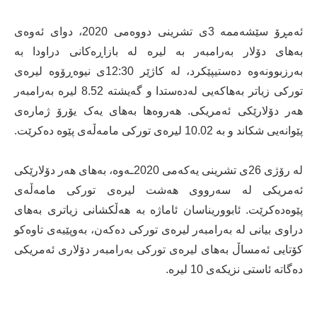
ئەمڕۆ سێشەممە 3ی تشرینی دووەمی 2020، دوای ئه‌وه‌ی
به‌های دۆلار بەرامبەر بە لیره لە بازاڕەکانی دراودا بە
بەرزبوونەوە ده‌ستیپێكرد، له‌ كاژێر 12:30ی نیوەڕۆوە لیرەی
تورکی زیاتر بەهاکەیی لەدەستدا و گەیشتە 8.52 لیرە بەرامبەر
هەر دۆلارێکی ئەمریکی. هەروەها بەهای یەک یۆرۆ ژمارەی
پێوانەیی شکاند و بە 10.02 لیرەی تورکی مامەڵەی پێوە دەکرێت.
لە رۆژی 26ی تشرینی یەکەمی 2020ـەوە، بەهای هەر دۆلارێکی
ئەمریکی لە سەرووی هەشت لیرەی تورکی مامەڵەی
پێوەدەکرێت. ئابووریناسان ئاماژە بە هەڵکشانی زیاتری بەهای
دراوی بیانی لە بەرامبەر لیرەی تورکی دەکەن، بەوپێیەی تاوەکو
کۆتایی ئەمساڵ بەهای لیرەی تورکی بەرامبەر دۆلاری ئەمریکی
دەگاتە ئاستی نزیکەی 10 لیرە.