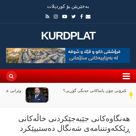
بەخێربێن بۆ کوردپلات
KURDPLAT
وێرانی عێراق لە نێوان ملیاران و ئاگردا
سەر
دێڕ
هەنگاوەکانی جێبەجێکردنی خاڵەکانی
ڕێککەوتننامەی شەنگال دەستیپێکرد