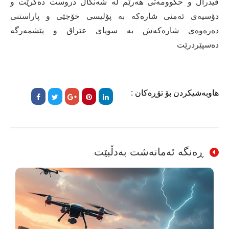
فیدراڵ و حکوومەتی ھەرێم لە شەنگال دروست دەکرێت و
دۆسیەی ئەمنی شارەکە بە پۆلیسی خۆجێی و پاراستنی
دەرەوەی شارەکەش بە سوپای عێراق و پێشمەرگە
دەسپێردرێت
هاوبەشیکردن بۆ تۆڕەکان :
ڕەنگە ئەمانەشت بەدڵبێت