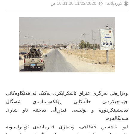
کوردپلات
11/22/2020 10:31:00 ص
وەزارەتی بەرگری عێراق ئاشکرایکرد، یەکێک لە هەنگاوەکانی
جێبەجێکردنی خاڵەکانی ڕێککەوتننامەی شەنگال
دەستیپێکردووە و پۆلیسی فیدڕاڵی دەچێتە ناو شاری
شەنگالەوە.
لیوا تەحسین خەفاجی، وتەبێژی فەرماندەی ئۆپەراسیۆنە