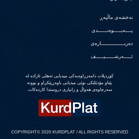
نەخشەی ماڵپەڕ
پــــەیـــــوەنــــــدی
دەربـــــــــــــــارەی
ئـــــەرشــــــیـــــف
كوردپلات دامەزراوەیەكی میدیایی ئەهلی ئازادە لە
پێناو مۆدێلێكی نوێی میدیایی باوەڕپێكراو و بوونە
سەرچاوەی هەواڵ و زانیاری دروستدا كاردەكات.
COPYRIGHT© 2020 KURDPLAT / ALL RIGHTS RESERVED