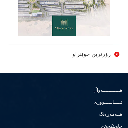
زۆرترین خوێنراو
هــــــــــــەواڵ
ئـــــابـــــووری
هــەمەڕەنگ
چاوپێکەوتن