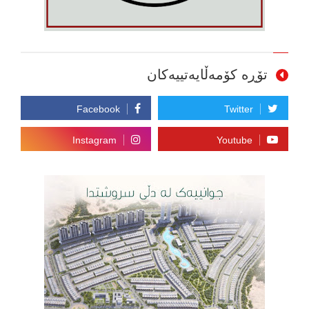
تۆڕە کۆمەڵایەتییەکان