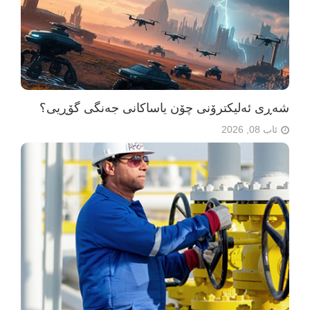
شەڕی ئەلیکترۆنی چۆن یاساکانی جەنگی گۆڕیی؟
ئاب 08, 2026