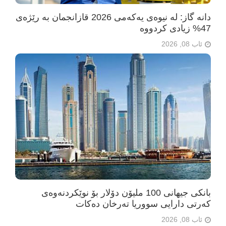
دانە گاز: لە نیوەی یەکەمی 2026 قازانجمان بە رێژەی
47% زیادی کردووە
ئاب 08, 2026
بانکی جیهانی 100 ملیۆن دۆلار بۆ نوێکردنەوەی
کەرتی دارایی سووریا تەرخان دەکات
ئاب 08, 2026