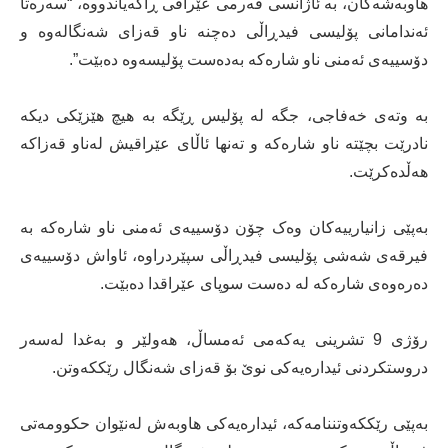
هاوبەشەکان، بە ئاژانسی فەرمی عێراقی ڕاگەیاندووە، “سەرەتا
ئەندامانی پۆلیسی فیدڕاڵی دەچنە ناو قەزای شەنگالەوە و
دۆسییەی ئەمنی ناو شارەکە بەدەست پۆلیسەوە دەبێت”.
بە وتەی خەفاجی، جگە لە پۆلیس ڕێگە بە هیچ هێزێکی دیکە
نادرێت بچێتە ناو شارەکە و تەنها ئاڵای عێراقیش لەناو قەزاکە
هەڵدەکرێت.
بەپێی زانیارییەکان وەک چۆن دۆسییەی ئەمنی ناو شارەکە بە
فیرقەی شەشی پۆلیسی فیدڕاڵی سپێردراوە، ئاواش دۆسییەی
دەرەوەی شارەکە لە دەست سوپای عێراقدا دەبێت.
رۆژی 9 تشرینی یەکەمی ئەمساڵ، هەولێر و بەغدا لەسەر
دروستکردنی ئیدارەیەکی نوێ بۆ قەزای شەنگال رێککەوتن.
بەپێی رێککەوتننامەکە، ئیدارەیەکی ھاوبەش لەنێوان حکوومەتی