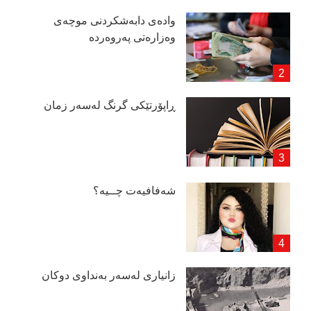
وادەی دابەشكردنی موچەی
وەزارەتی پەروەردە
ڕاپۆرتێكی گرنگ لەسەر زمان
شەفافیەت چــیە؟
زانیاری لەسەر بەنداوی دوكان