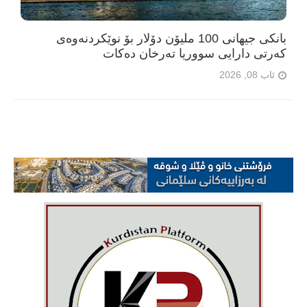
بانکی جیهانی 100 ملیۆن دۆلار بۆ نوێکردنەوەی
کەرتی دارایی سووریا تەرخان دەکات
ئاب 08, 2026