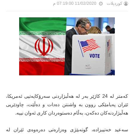
کوردپلات
11/02/2020 07:19:00 م
کەمتر لە 24 کاژێر بەر لە هەڵبژاردنی سەرۆکایەتیی ئەمریکا،
ئێران پەیامێکی روون بە واشنتن دەدات و دەڵێت، چاودێریی
هەڵبژاردنەکان دەکەن، بەڵام دەستوەردان کاری ئەوان نییە.
سەعید خەتیبزادە، گوتەبێژی وەزارەتی دەرەوەی ئێران لە