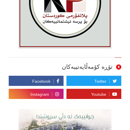
تۆڕە کۆمەڵایەتییەکان