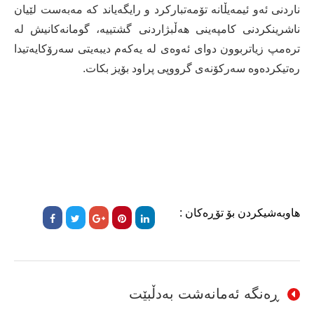
ناردنی ئەو ئیمەیڵانە تۆمەتبارکرد و رایگەیاند کە مەبەست لێیان
ناشرینکردنی کامپەینی هەڵبژاردنی گشتییە، گومانەکانیش لە
ترەمپ زیاتربوون دوای ئەوەی لە یەکەم دیبەیتی سەرۆکایەتیدا
رەتیکردەوە سەرکۆنەی گرووپی پراود بۆیز بکات.
هاوبەشیکردن بۆ تۆڕەکان :
ڕەنگە ئەمانەشت بەدڵبێت