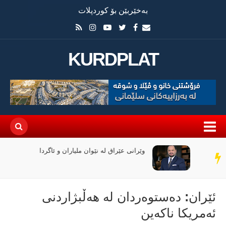
بەخێربێن بۆ کوردپلات
KURDPLAT
وێرانی عێراق لە نێوان ملیاران و ئاگردا
سەر
دێڕ
ئێران: دەستوەردان لە هەڵبژاردنی
ئەمریکا ناکەین