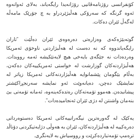
کۆنفرانسی رۆژنامەڤانیی رۆژانەیدا رایگەیاند، بەلای ئەوانەوە
ئەوە گرنگە کە سەرۆکی هەڵبژێردراو بە چ جۆرێک مامەڵە
لەگەڵ ئێران دەکات.
گوتەبێژەکەی وەزارەتی دەرەوەی ئێران دەڵێت "تاران
رایگەیاندووە کە نە دەست لە هەڵبژاردنی ناوخۆی ئەمریکا
وەردەدات نە جێگەی بایەخی هیچ لایەنێکیشە ئەمە رووبدات.
هەڵبژاردنەکان گوزارشت لە خواستی ئەمریکییەکان دەکەن،
بەڵام بێگومان پێشمانوایە هەڵبژاردنەکانی ئەمریکا زیاتر لە
نمایشێک دەچن، دەیانەوێت ئەو نمایشە سەرنجڕاکێشتر
پیشانبدەن. هەموو تۆمەتەکان رەتدەکەینەوە، ئەمانە تۆمەتی بێ
بنەمان واشنتن لە دژی ئێران ئەنجامیدەدات".
یەکێک لە گەورەترین نیگەرانییەکانی ئەمریکا دەستوەردانی
دەرەکییە لە هەڵبژاردنەکان، ئێران بە هەوڵی دژایەتیکردنی دۆناڵد
ترەمپ تۆمەتباردەکرێت و رووسیاش بە لایەنگری.