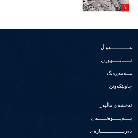
هــــــــــــەواڵ
ئـــــابـــــووری
هــەمەڕەنگ
چاوپێکەوتن
نەخشەی ماڵپەڕ
پــــەیـــــوەنــــــدی
دەربـــــــــــــــارەی