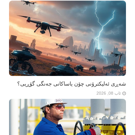
شەڕی ئەلیکترۆنی چۆن یاساکانی جەنگی گۆڕیی؟
ئاب 08, 2026