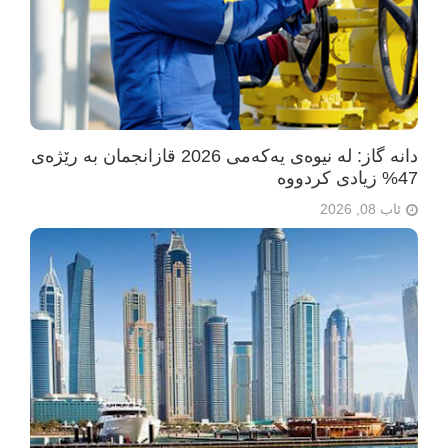
دانە گاز: لە نیوەی یەکەمی 2026 قازانجمان بە رێژەی
47% زیادی کردووە
ئاب 08, 2026