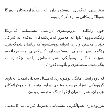
مەترسیی ئەگەری دەستوەردان لە هەڵبژاردنەکان دەزگا
هەواڵگرییەکانی سەرقاڵتر کردووە.
جۆن راتکلیف، بەڕێوەبەری ئاژانسی نیشتیمانیی ئەمریکا
رایگەیاندووە "داوا لە هەموو ئەمریکییەکان دەکەم بە ئەرکی
خۆیان هەستن و دژی ئەوانە بوەستنەوە کە زیانمان پێدەگەیێنن.
رێگەمەدەن هەوڵی دەستوەردان کاریگەریی بەسەرمانەوە
هەبێت. ئەگەر ئیمەیڵێکی هەڕەشەئامێز یاخود تێکدەرانەت
پێگەیشت، مەشڵەژێ و بڵاویمەکەوە".
لە ناوەڕاستی مانگی ئۆکتۆبەری ئەمساڵ سەدان ئیمەیڵ بەناوی
گرووپێکی نەژادپەرست بەناوی پراود بۆیز، بۆ دیموکراتەکان
نێردران، هەڕەشەیان لێکرا دەنگ بە ترەمپ بدەن.
بەڕێوەبەری هەواڵگریی نیشتمانیی ئەمریکا ئێرانی بە کامپەینی