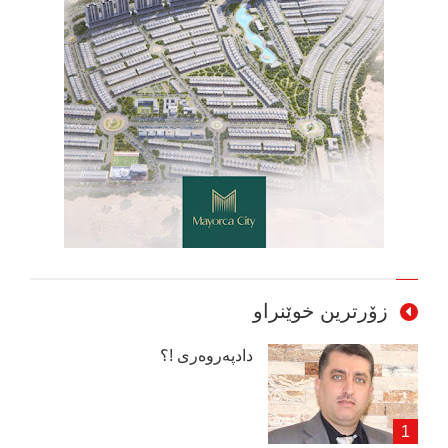
زۆرترین خوێنراو
دادپەروەری !؟