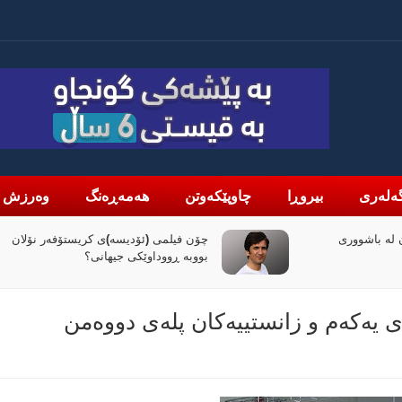
ەلەری
بیروڕا
چاوپێکەوتن
هەمەڕەنگ
وەرزش
لە باشووری
چۆن فیلمی (ئۆدیسە)ی کریستۆفەر نۆلان
بووبە ڕووداوێکی جیهانی؟
ەی یەکەم و زانستییەکان پلەی دووەمن