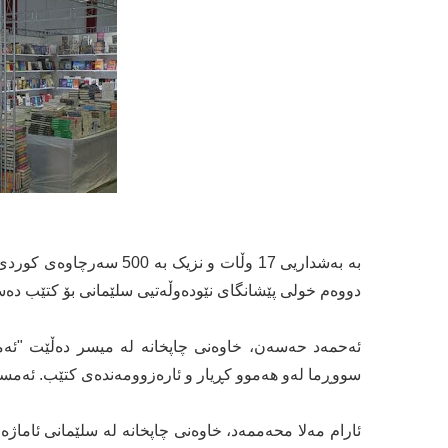
دووەم خولى پێشانگاى نێودەوڵەتیى سلێمانى بۆ کتێب دەستیپێکرد و 10 رۆژ بە
ئەحمەد حەسەن، خاوەنى چاپخانە لە میسر دەڵێت "ئەم
سووڕما لەو هەموو کڕیار و ئارەزوومەندەى کتێب. ئەمساڵ