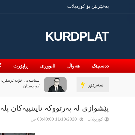
بەخێربێن بۆ کوردپلات
KURDPLAT
دەستپێک
هەواڵ
ئابووری
ڕاپۆرت
گ
سیاسەتی خۆتەعریبکردن 
سەردێڕ
کوردستان
پێشوازی لە پەرتووکە ئایینییەکان پل
کوردپلات
11/19/2020 03:40:00 ص