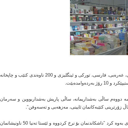
بە بەشداریی 17 وڵات و نزیک بە 500 سەرچاوەى کوردى، عەرەبى، فارسى، تورکى و ئینگلیزى و 200 ناوەندى کتێب و چاپخانە
ردەوامدەبێت.
ە دووەم ساڵى بەشداریمانە، ساڵى پاریش بەشداربووین و سەرمان
 زۆرترینى کتێبەکانمان ئایینى، مەزهەبى و تەسەوفن".
ئارام مەلا محەممەد، خاوەنى چاپخانە لە سلێمانى ئاماژەی بەوە کرد "داشکاندنمان بۆ نرخ کردووە و ئێستا تەنیا 50 ناونیشانمان