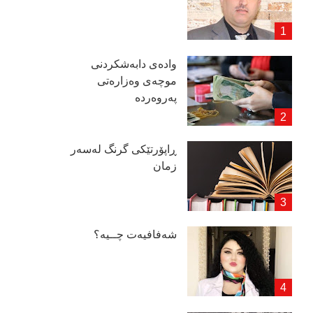
وادەی دابەشكردنی
موچەی وەزارەتی
پەروەردە
ڕاپۆرتێكی گرنگ لەسەر
زمان
شەفافیەت چــیە؟