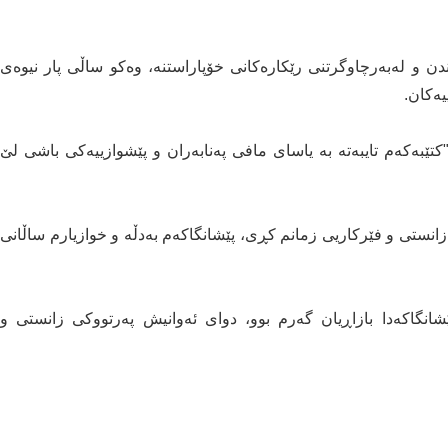
دن و لەبەرچاوگرتنى رێکارەکانى خۆپاراستنە، وەکو ساڵى پار نیوەى
یەکان.
ێبەکەم تایبەتە بە یاساى مافى پەنابەران و پێشوازییەکى باشی لێ
انستى و فێرکاریی زمانم کڕی، پێشانگاکەم بەدڵە و خوازیارم ساڵانى
شانگاکەدا بازاڕیان گەرم بوو، دواى ئەوانیش پەرتووکى زانستى و