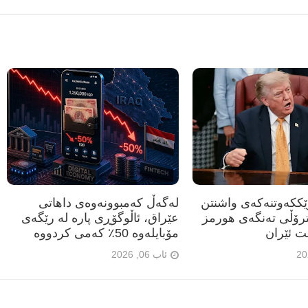
رێککەوتنەکەی واشنتن
لەگەڵ کەمبوونەوەی داهاتی
ترۆڵی تەنگەی هورمز
عێراق، ئاڵوگۆڕی پارە لە رێگەی
ت ئێران
مۆبایلەوە 50٪ کەمی کردووە
ئاب 06, 2026