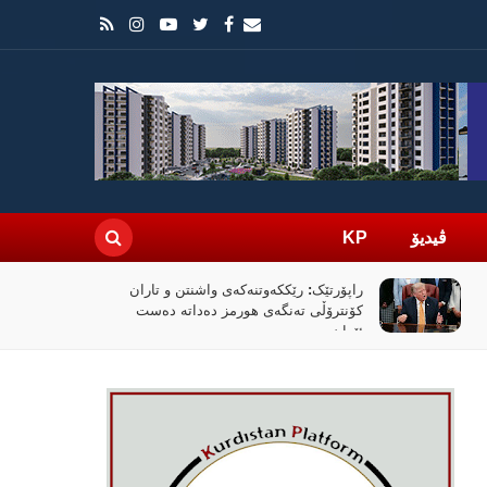
ڤیدیۆ
KP
راپۆرتێک: رێککەوتنەکەی واشنتن و تاران
کۆنترۆڵی تەنگەی هورمز دەداتە دەست
ئێران