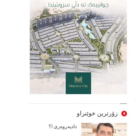
زۆرترین خوێنراو
دادپەروەری !؟