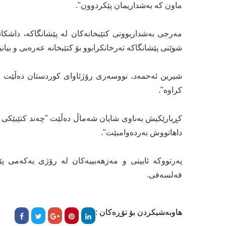
ماون کە بەشداریمان پێکردوون".
مەرجى بەشداربوونى کتێبخانەکان لە پێشانگاکە، داشکان
شوێنى پێشانگاکە تەرخانکرابوو بۆ کتێبخانە عەرەبى و بیانی
شیرین ئەحمەد، نووسەری رۆژئاواى کوردستان دەڵێت "کت
کراوە".
کڕیارێکیش بەناوی شایان شەماڵ دەڵێت "چەند کتێبێکى ز
داهاتووش بەردەوامبێت".
پەرتووکە ئایینی و مەزهەبییەکان لە رۆژى یەکەمى پێ
فەلسەفى.
هاوبەشیکردن بۆ تۆڕەکان :