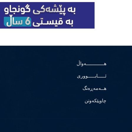
هــــــــــــەواڵ
ئـــــابـــــووری
هــەمەڕەنگ
چاوپێکەوتن