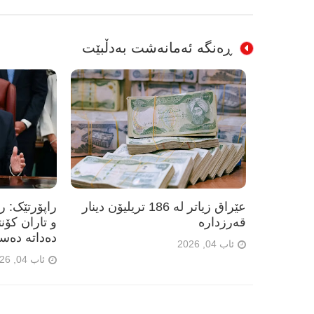
ڕەنگە ئەمانەشت بەدڵبێت
عێراق زیاتر لە 186 تریلیۆن دینار
راپۆرتێک: 
قەرزدارە
و تاران کۆن
دەداتە دەس
ئاب 04, 2026
ئاب 04, 2026