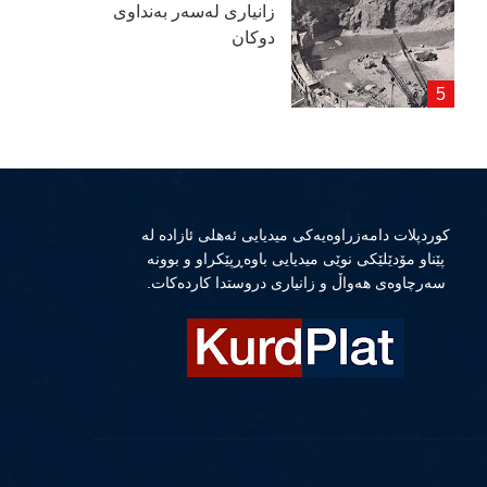
زانیاری لەسەر بەنداوی
دوكان
كوردپلات دامەزراوەیەكی میدیایی ئەهلی ئازادە لە
پێناو مۆدێلێكی نوێی میدیایی باوەڕپێكراو و بوونە
سەرچاوەی هەواڵ و زانیاری دروستدا كاردەكات.