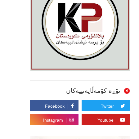
تۆڕە کۆمەڵایەتییەکان