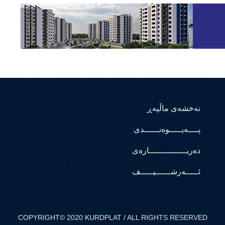
نەخشەی ماڵپەڕ
پــــەیـــــوەنــــــدی
دەربـــــــــــــــارەی
ئـــــەرشــــــیـــــف
COPYRIGHT© 2020 KURDPLAT / ALL RIGHTS RESERVED