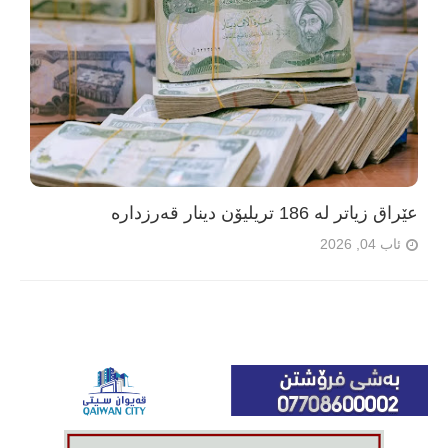
عێراق زیاتر لە 186 تریلیۆن دینار قەرزدارە
ئاب 04, 2026