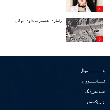
زانیاری لەسەر بەنداوی دوكان
هــــــــــــەواڵ
ئـــــابـــــووری
هــەمەڕەنگ
چاوپێکەوتن