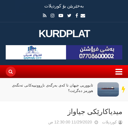
بەخێربێن بۆ کوردپلات
KURDPLAT
ئابووریی جیهان تا کەی بەرگەی ناڕوونییەکانی تەنگەی
سەر
هورمز دەگرێت؟
دێڕ
میدیاکارێکی جیاواز
کوردپلات
11/29/2020 12:30:00 ص