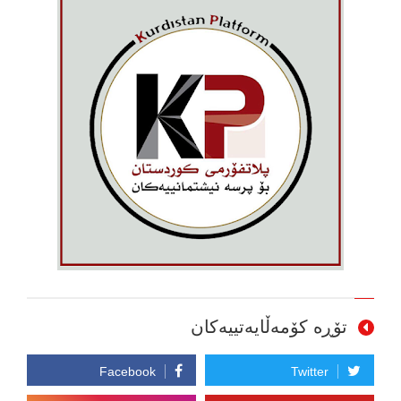
تۆڕە کۆمەڵایەتییەکان