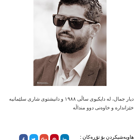
دیار جمال، لە دایکبوی ساڵی ١٩٨٨ و دانیشتوی شاری سلێمانیە
خێزاندارە و خاوەنی دوو منداڵە
هاوبەشیکردن بۆ تۆڕەکان :