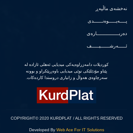
نەخشەی ماڵپەڕ
پــــەیـــــوەنــــــدی
دەربـــــــــــــــارەی
ئـــــەرشــــــیـــــف
كوردپلات دامەزراوەیەكی میدیایی ئەهلی ئازادە لە
پێناو مۆدێلێكی نوێی میدیایی باوەڕپێكراو و بوونە
سەرچاوەی هەواڵ و زانیاری دروستدا كاردەكات.
COPYRIGHT© 2020 KURDPLAT / ALL RIGHTS RESERVED
Developed By
Web Ace For IT Solutions