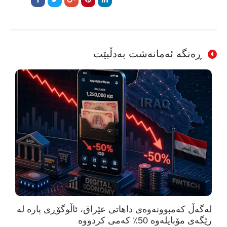
ڕەنگە ئەمانەشت بەدڵبێت
لەگەڵ کەمبوونەوەی داهاتی عێراق، ئاڵوگۆڕی پارە لە
رێگەی مۆبایلەوە 50٪ کەمی کردووە