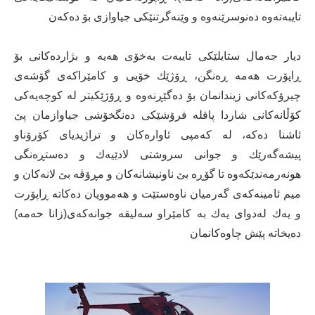
تایبەتەوە دەنوسرێنەوە و وێنەگرتنێکی جیاوازی بۆ دەکەن
دیار جەمال ستایلێکی تایبەت بەخۆی هەیە و بژاردەکانی بۆ
ڕاپۆرت هەمە ڕەنگن، ڕۆژێك خۆیی و کامێراکەی گۆشەی
چیرۆکەکانی زیندانمان بۆ دەگێڕنەوە و ڕۆژێکیتر لە کوچەیەکی
کۆڵانەکانی شاردا پاقلە فرۆشێکی دەنگخۆشی جیاوازمان پێ
ئاشنا دەکە، لە کەمپی ئاوارەکان و تراژیدیای کۆرۆناو
پیشەگەرێك و جوانی سروشتی لادێیەك و دەستڕەنگی
هونەرمەندێکەوە تا گۆڕە بێ ناونیشانەکان و مڕۆڤە بێ لانەکان و
میم ئامینەکەی گەرمیان ناوەستێت و هەموویان دەکاتە ڕاپۆرت
و یەك لەدوای یەك بە کامێراو سەلیقە جوانەکەی(زانا حەمە)
دەیخاتە پێش چاوەکانمان