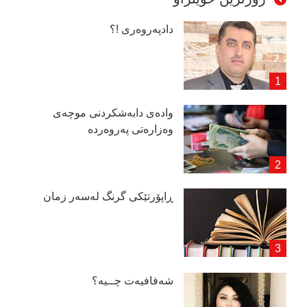
دادپەروەری !؟
وادەی دابەشكردنی موچەی
وەزارەتی پەروەردە
ڕاپۆرتێكی گرنگ لەسەر زمان
شەفافیەت چــیە؟