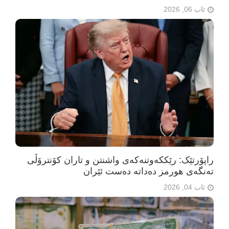
ئاب 06, 2026
راپۆرتێک: رێککەوتنەکەی واشنتن و تاران کۆنترۆڵی
تەنگەی هورمز دەداتە دەست ئێران
ئاب 04, 2026