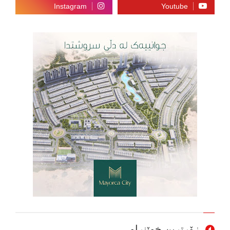
زۆرترین خوێنراو