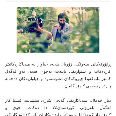
ڕاپۆرتەکانی بینەرێکی زۆریان هەیە، جیاواز لە میدیاکارەکانیتر
کاردەکات و شێوازێکی تایبەت بەخۆی هەیە، ئەو لەگەڵ
کامێرامانەکەیدا چیرۆکەکان دەنوسنەوە و جیاوازیەکان دەخەنە
بەردەم زوومی کامێراکانیان
دیار جەمال، میدیاکارێکی گەنجی شاری سلێمانیە، ئێستا کار
لەگەڵ تلفزیۆنی کوردستان٢٤ دا دەکات، خۆی و
کامێرامانەکەی(زانا حەمە)، ڕاپۆرتەکانیان لە گۆشەنیگایەکی