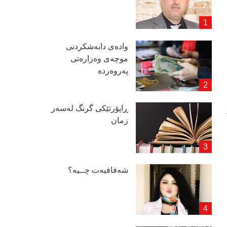
وادەی دابەشكردنی
موچەی وەزارەتی
پەروەردە
ڕاپۆرتێكی گرنگ لەسەر
زمان
شەفافیەت چــیە؟