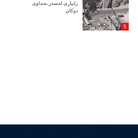
زانیاری لەسەر بەنداوی
دوكان