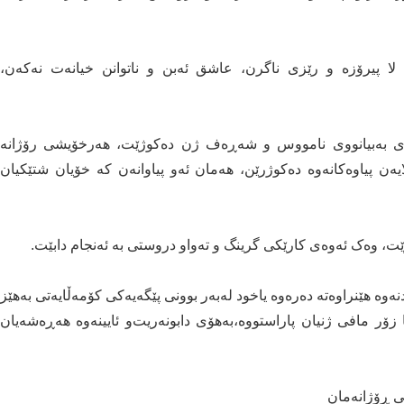
ن لا پیرۆزە و رێزی ناگرن، عاشق ئەبن و ناتوانن خیانەت نەكەن،
ەی بەبیانووی نامووس و شەڕەف ژن دەکوژێت، هەرخۆیشی رۆژانە
ەن پیاوەکانەوە دەکوژرێن، هەمان ئەو پیاوانەن کە خۆیان شتێکیان
رێت، وەک ئەوەی کارێکی گرینگ و تەواو دروستی بە ئەنجام دابێت.
ردنەوە هێنراوەتە دەرەوە یاخود لەبەر بوونی پێگەیەكی كۆمەڵایەتی بەهێز
ا زۆر مافی ژنیان پاراستووە،بەهۆی دابونەریت‌و ئایینەوە هەڕەشەیان
یی ڕۆژانەمان