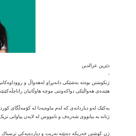
دێرین عزالدین
-
ژنکوشتن بوەتە بەشێکی دانەبڕاو لەهەواڵ و رووداوەکان
هێندەی هەواڵێکی دواکەوتنی موچە هاوڵاتیان راناچڵەکێنێ
یەکێک لەو دیاردانەی کە لەم ماوەیەدا لە کۆمەڵگای کوردی
ژنانە بە بیانووی شەرەف و نامووس لە لایەن پیاوانی نزیک 
ژن کوشتن خەریکە دەبێتە نەریت و دیاردەیەکی ترسناك