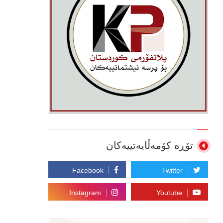
تۆڕە کۆمەڵایەتییەکان