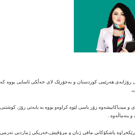
ی رۆژانەى هەرێمی کوردستان و بەجۆرێک لای خەڵکی ئاسایی بووە کە
ت.
 و میدیاکانیشەوە زۆر باسی لێوە کراوەو بووە بە بابەتی رۆژ، کوشتنی
و بنەماڵەوە .
 ڕێکخراوە پاشکۆکانی مافی ژنان و مرۆڤیش،خەریکی ژماردنی تەرمی