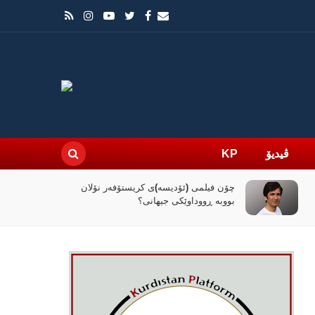
ڤیدیۆ
KP
چۆن فیلمی (ئۆدیسە)ی کریستۆفەر نۆلان
بووبە ڕووداوێکی جیهانی؟