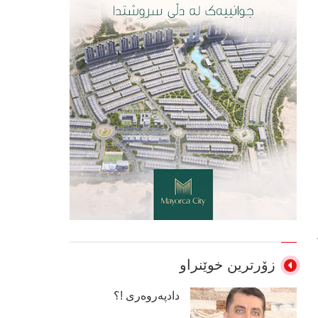
زۆرترین خوێنراو
دادپەروەری !؟