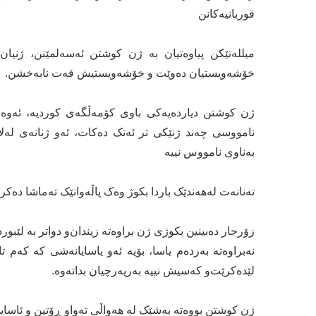
قوربانیەکانن
‏میللەتێكن پیاوەتیان بە ژن كوشتن ئەسەلمێنن، ژنیا
خۆشەویستیان دەوێت و خۆشەویستیش قەت نابەخشن.
‏ژن کوشتن دیاردەیەکی باوی کۆمەڵگەی کوردیە، ئەو
نامووسی چەند ژنێکی تر ئەتک دەکات، ئەو ژنانەی لەلای
بەناوی نامووس نییە
تەنانەت لەهەندێک باردا بکوژ وەک پاڵەوانێک تەماشا دەک
زۆرجار دەبینین بكوژی ژن براوەتە زیندان‌و دواتر بە لێبو
نەبراوەتە بەردەم یاسا، بۆیە ئەو یاسایانەشی كە كەم ت
لێدەكرێت‌و كەسیش نییە بەرپەرچیان بداتەوە.
‏ژن کوشتن‬⁩ بووەتە بەشێک لە هەواڵی تەواو ڕۆتین و ئاسا