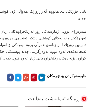
‏یانی جۆرێکی لێ هاتووە گەر ڕۆژێک ھەواڵی ژن کوشتن
بووبێ.
سەرەڕای بوونی ژمارەیەكی زۆر لەرێكخراوەكانی ژنان تا
ئەو رێكخراوانە لەكاتی كوشتنی ژنێكدا ئەنجامی دەدەن، جگ
دەبینین زۆرێك لەو ژنانەی هەوڵی بزوتنەوەیەكی ژنانەیا
ئەنجامەكەی ئەوە بووە بەوەرگرتنی چەند پۆستێكی حكومی
كراوە، بۆیە دەبێت رێكخراوەكانی ژنان ئەوە قبوڵ بكەن ك
هاوبەشیکردن بۆ تۆڕەکان :
ڕەنگە ئەمانەشت بەدڵبێت