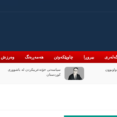
ەلەری
بیروڕا
چاوپێکەوتن
هەمەڕەنگ
وەرزش
واوبوون
سیاسەتی خۆتەعریبکردن لە باشووری
کوردستان