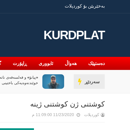
بەخێربێن بۆ کوردپلات
KURDPLAT
دەستپێک
هەواڵ
ئابووری
ڕاپۆرت
گ
«پیانۆ» و فەلسەفەی ناتە
سەردێڕ
خوێندنەوەیەکی باختینی
کوشتنی ژن کوشتنی ژینە
کوردپلات
11/23/2020 11:09:00 م