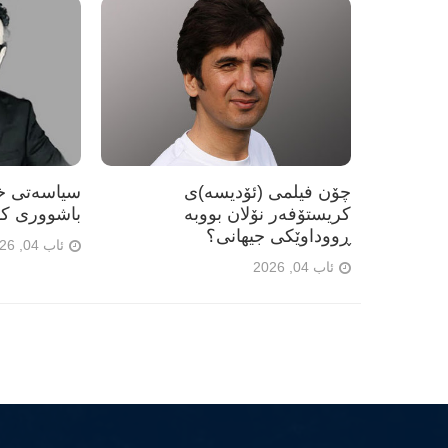
چۆن فیلمی (ئۆدیسە)ی
سیاسەتی خۆ
کریستۆفەر نۆلان بووبە
باشووری کو
ڕووداوێکی جیهانی؟
ئاب 04, 2026
ئاب 04, 2026