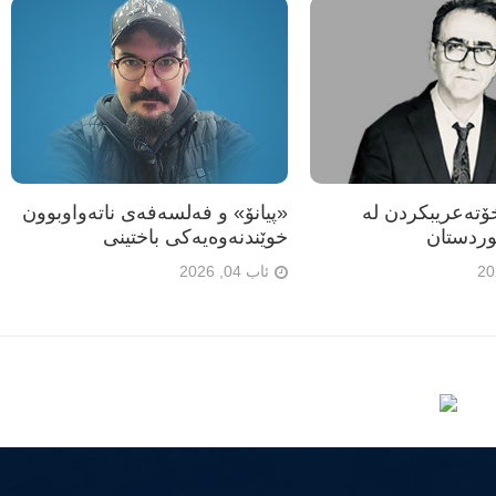
تەعریبکردن لە
«پیانۆ» و فەلسەفەی ناتەواوبوون
ردستان
خوێندنەوەیەکی باختینی
ئاب 04, 2026