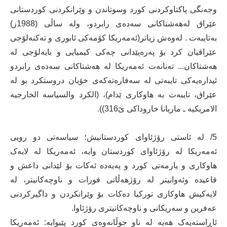
وجەنگی پاکتاوکردنی کورد وسوتاندن و وێرانکردنی کوردستانی
عێراق لەھەشتاکانی سەدەی رابردو، ولە ساڵی (1988ز)
بەتایبەت . لەوەش زیاتر(ئەمەریکا کۆمەکی ئابوری و تەکنەلۆجی
عێراقیان کرد بۆ پەرەپێدانی چەکی کیمیایی و بایەلۆجی لە
هەشتاکان... تەنانەت ئەمەریکا لە هەشتاکانی سەدەی رابردو
ئیدارەیەکی تایبەتی لە سەفارەتەکەی خۆیان دروستکرد بو لە
عێراق، تایبەت بە هاوکاری ێدام)، (الکرد والسیاسە الخارجیە
الامریکیە ـ ماریانا خاروداکی ێ316)).
5/ لە ئاستی رۆژئاوای کوردستانیش؛ سیاسەتی دو رویی
ئەمەریکا لە رۆژئاوای کوردستان وایە، ئەمەریکا لە لایەک
هاوکاری و یارمەتی کورد و پەیەدە ئەکات بۆ لێدانی داعش و
قاعیدە وئەوانیتر لە رۆژهەڵاتی فورات و ناوچەکانیتر، لە
لایەکیش هاوکاری تورکیا دەکات بۆ وێرانکردن و داگیرکردنی
عەفرین و سەریکانی و ناوچەکانیتری رۆژئاوا.
ئاڕاستەیەک ھەیە لە ناو جوڵانەوەی کورد پێیوایە: ئەمەریکا