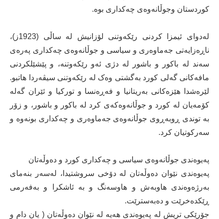
کوردستان وجوڵانەوەی چەکداری بوە.
لەدوای ئیمزا کردنی رێکەوتنی لۆزانیش لە ساڵی (1923ز)،
ناڕەزایەتی جەماوەری و سیاسی و جوڵانەوەی چەکداری پەرەی
سەند لە باکور و باشور لە دژی ئەو رێکەوتنە، و پێشێلکردنی
مافەکانی گەلی کورد بەگشتی وەک لە رێکەوتنی سیڤەردا ھاتبو.
لێرەشدا هێزەکانی بەریتانیا و فەڕەنسا و تورکیا و ئێران گەلە
کۆمەیان لە کورد و جوڵانەوەکەی کرد لە باکور و باشور، و زۆر
بە توندی ڕوبەڕوی جوڵانەوەی جەماوەری و چەکداری بونەوە و
سەرکوتیان کرد.
پەیوەندی جوڵانەوەی سیاسی و چەکداری کورد و دەوڵەتان
پەیوەندی نێوان دەوڵەتان لە دۆخی سروشتیدا، لەسەر بنەمای
بەرژەوەندی هاوبەش و هاوسەنگ و بە ئاشکرا و بەفەرمی
ڕێکدەخرێت و دەبەسترێت.
جۆرێکی تریش لە پەیوەندی هەیە لە نێوان دەوڵەتان ( یان دام و