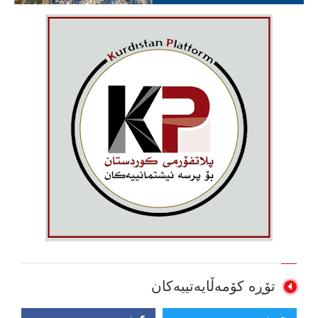
تۆڕە کۆمەڵایەتییەکان