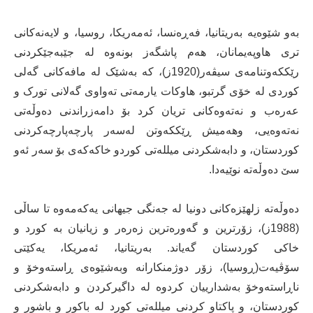
بەو شێوەیە بەریتانیا، فەڕەنسا، ئەمەریکا، روسیا، و لایەنەکانی
تری هاوپەیمانان، هەم پاشگەز بونەوە لە جێبەجێکردنی
رێککەوتنامەی سیڤەر(1920ز)، کە بەشێک لە مافەکانی گەلی
کوردی لە خۆی گرتبو، هاوکات یارمەتی تەواوی گەلانی تورک و
عەرەب و نەتەوەکانی تریان کرد بۆ دامەزراندنی دەوڵەتی
نەتەوەیی، وهەمیش ڕێککەوتن لەسەر پارچەپارچەکردنی
کوردستان، و دابەشکردنی میللەتی کوردو خاکەکەی بۆ سەر ئەو
سێ دەوڵەتە نوێیەدا.
دەوڵەتە زلهێزەکانی دونیا لە جەنگی جیهانی یەکەمەوە تا ساڵی
(1988ز)، زۆرترین و گەورەترین زەرەر و زیانیان بە کورد و
خاکی کوردستان گەیاند. بەریتانیا، ئەمریکا، یەکێتی
سۆڤیەت(ڕوسیا)، زۆر دوژمنکارانە وبەشێوەی ڕاستەوخۆ و
ناڕاستەوخۆ بەشدارییان کردوە لە داگیرکردن و دابەشکردنی
کوردستان، و پاکتاو کردنی میللەتی کورد لە باکور و باشور و