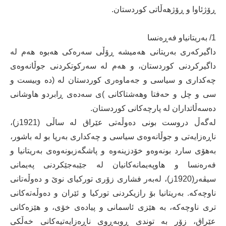
ڕۆژئاوا و ڕۆژهەڵاتی کوردستان.
1/ بەریتانیاو فەڕەنسا
داگیرکەری بەریتانی هەمیشە ڕۆڵی سەرەکی هەبوە هەم لە
داگیرکردنی کوردستان، و هەم لە سەرکوتکردنی جوڵانەوەی
چەکداری و سیاسی و جەماوەری کوردستان لە (دە وبیست و
سی و چل و حەفتا وھەشتاکانی )ی سەدەی ڕابردو ھاوشانی
دەسەڵاتداران لە پارچەکانی کوردستان.
لەگەڵ دروست بونی دەوڵەتی عێراق لە ساڵی (1921ز)،
ناڕەزایەتی و جوڵانەوەی سیاسی و چەکداری بەرپا بو لە باشور،
بەھۆی سارد بونەوەو خۆدزینەوە و پاشگەزبونەوەی بەریتانیا و
فەرەنسا و ھاوپەیمانەکانیان لە جێبەجێکردنی پەیمانی
سیڤەر(1920ز)، لەبەر فشاری زۆری تورکیای نوێ و دەوڵەتانی
ناوچەکە. بەریتانیا بۆ رازیکردنی تورکیا و ئێران و دەوڵەتەکانی
تری ناوچەکە، بە هێزی ئاسمانی و پیادەی خۆی، و هێزەکانی
عێراق، زۆر بە توندی ڕوبەڕوی ناڕەزایەتیەکانی خەڵکی