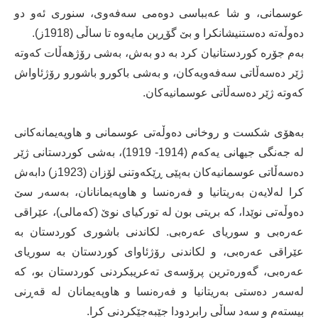
عوسمانی، و شا عەبباسی دوەمی سەفەوی، سنوری ئەو دو
دەوڵەتە دەستنیشانکرا و بێ گۆڕین مایەوە تا ساڵی (1918ز).
بەم جۆرە کوردستانیان کرد بە دو بەش، بەشی رۆژهەڵات کەوتە
ژێر دەسەڵاتی سەفەویەکان، و بەشی باکورو باشورو رۆژئاواش
کەوتە ژێر دەسەڵاتی عوسمانیەکان.
بەهۆی شکست و روخانی دەوڵەتی عوسمانی و هاوپەیمانەکانی
لە جەنگی جیهانی یەکەم (1914- 1919)، بەشی کوردستانی ژێر
دەسەڵاتی عوسمانیەکان بەپێی ڕێکەوتنی لۆزان (1923ز) دابەش
کرا لەلایەن بەریتانیا و فەرەنسا و هاوپەیمانانان، بەسەر سێ
دەوڵەتی نوێدا، کە بریتی بون لە تورکیای نوێ (کەمالی)، عێراقی
عەرەبی و سوریای عەرەبی. لکاندنی باشوری کوردستان بە
عێراقی عەرەبی، و لکاندنی رۆژئاوای کوردستان بە سوریای
عەرەبی، گەورەترین پرۆسەی تەعریبکردنی کوردستان بو، کە
لەسەر دەستی بەریتانیا و فەرەنسا و هاوپەیمانان لە قەڕنی
بیستەم و سەد ساڵی رابردودا جێبەجێکردنی کرا.