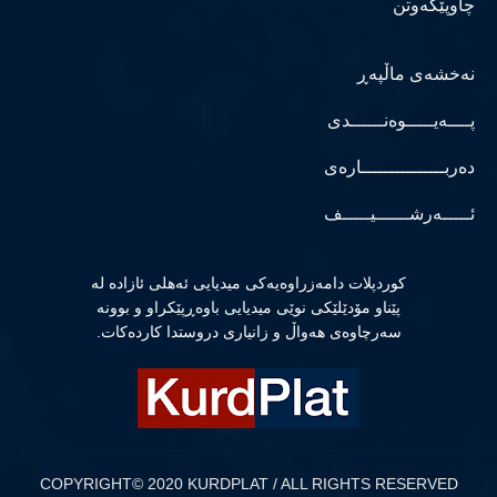
چاوپێکەوتن
نەخشەی ماڵپەڕ
پــــەیـــــوەنــــــدی
دەربـــــــــــــــارەی
ئـــــەرشــــــیـــــف
كوردپلات دامەزراوەیەكی میدیایی ئەهلی ئازادە لە
پێناو مۆدێلێكی نوێی میدیایی باوەڕپێكراو و بوونە
سەرچاوەی هەواڵ و زانیاری دروستدا كاردەكات.
COPYRIGHT© 2020 KURDPLAT / ALL RIGHTS RESERVED