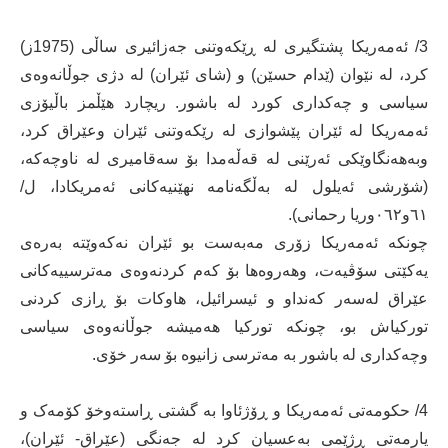
3/ ئەمەریکا پشتگیری لە ڕێکەوتنی جەزائیری ساڵی (1975ز)
کرد، لە نێوان (ێدام حسێن) و (شای ئێران) لە دژی جوڵانەوەی
سیاسی و چەکداری کورد لە باشور. ریچارد ھێڵمز باڵیۆزی
ئەمەریکا لە ئێران پێشوازی لە رێکەوتنی ئێران وعێراق کرد،
وبەھەنگاوێکی ئەرێنی لە قەڵەمدا بۆ سەقامیری لە ناوچەکە،
(شۆرشی ئەیلول لە بەڵگەنامە نھێنیەکانی ئەمریکادا، ل/
٦١و٠٦٢وریا رحمانی).
چونکە ئەمەریکا زۆری مەبەست بو ئێران نەکەوێتە بەرەی
یەکێتی سۆڤیەت، وھەروەھا بۆ کەم کردنەوەی مەترسییەکانی
عێراق لەسەر کەنداو و ئیسرائیل، ھاوکات بۆ ڕازی کردنی
تورکیاش بو، چونکە تورکیا ھەمیشە جوڵانەوەی سیاسی
وچەکداری لە باشور بە مەترسی زانیوە بۆ سەر خۆی.
4/ حکومەتی ئەمەریکا و ڕۆژئاوا بە گشتی ڕاستەوخۆ کۆمەک و
یارمەتی ڕژێمی بەعسیان کرد لە جەنگی (عێراق- ئێران)،