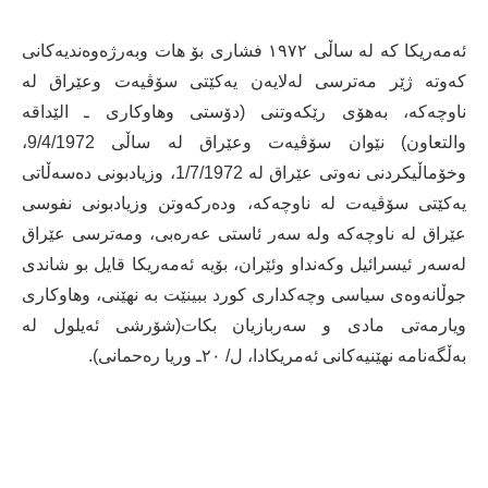
ئەمەریکا کە لە ساڵی ١٩٧٢ فشاری بۆ ھات وبەرژەوەندیەکانی
کەوتە ژێر مەترسی لەلایەن یەکێتی سۆڤیەت وعێراق لە
ناوچەکە، بەھۆی رێکەوتنی (دۆستی وھاوکاری ـ الێداقە
والتعاون) نێوان سۆڤیەت وعێراق لە ساڵی 9/4/1972،
وخۆماڵیکردنی نەوتی عێراق لە 1/7/1972، وزیادبونی دەسەڵاتی
یەکێتی سۆڤیەت لە ناوچەکە، ودەرکەوتن وزیادبونی نفوسی
عێراق لە ناوچەکە ولە سەر ئاستی عەرەبی، ومەترسی عێراق
لەسەر ئیسرائیل وکەنداو وئێران، بۆیە ئەمەریکا قایل بو شاندی
جوڵانەوەی سیاسی وچەکداری کورد ببینێت بە نھێنی، وھاوکاری
ویارمەتی مادی و سەربازیان بکات(شۆرشی ئەیلول لە
بەڵگەنامە نھێنیەکانی ئەمریکادا، ل/ ٢٠ـ وریا رەحمانی).