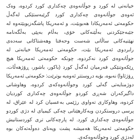
خیانەتی لە کورد و جوڵانەوەی چەکداری کورد کردوە، وەک
ئەوەی جوڵانەوەی چەکداری کورد گرێبەستێکی لەگەڵ
حکومەتی ئەمەریکادا ھەبوبێت، و ئەمەریکا پاشگەزبوبێتەوە لە
جێبەجێکردنی بەڵێنەکانی خۆی، بەڵام بەپێی بەڵگەنامە
نھێنیەکانی ساڵانی شەست وحەفتا وھەشتاکانی سەدەی
رابردوی ئەمەریکا بێت، حکومەتی ئەمەریکا خیانەتی لە
جوڵانەوەی کورد نەکردوە، چونکە حکومەتی ئەمەریکا هیچ
ڕێکەوتنێکی فەرمیان لەگەڵ کورد (باکور، باشور، ڕۆژهەڵات،
ڕۆژئاوا) نەبوە، بۆیە دروستتر ئەوەیە بوترێت: حکومەتی ئەمەریکا
دوژمنایەتی گەلی کورد وجوڵانەوەکەی کردوە، وھاوشانی
داگیرکەران شەڕی کوردو جوڵانەوەی چەکداری کوردیان
کردوە، وهاوکاری تەواوی رژێمی بەعسیان کرد لە عێراق، لە
پرسی دروستکردن وبەکارهێنانی چەکی کیمیای لە دژی کوردو
جوڵانەوەی چەکداری کورد. لە پارچەکانی تری کوردستانیش
حکومەتی ئەمەریکا ھەمیشە پشت وپەنای دەوڵەتەکان بوە
لەدژی کورد وجوڵانەوەکەی.