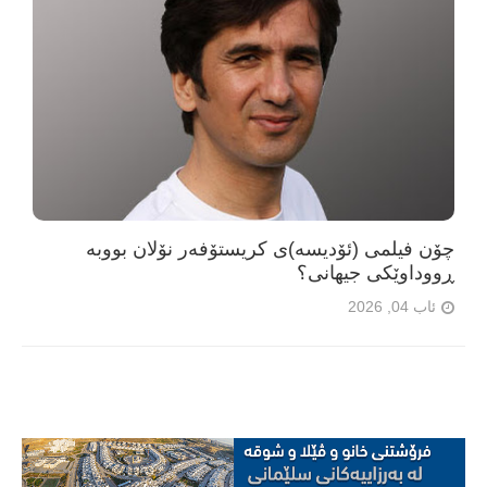
چۆن فیلمی (ئۆدیسە)ی کریستۆفەر نۆلان بووبە
ڕووداوێکی جیهانی؟
ئاب 04, 2026