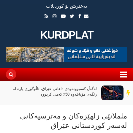
بەخێربێن بۆ کوردپلات
KURDPLAT
لەگەڵ کەمبوونەوەی داهاتی عێراق، ئاڵوگۆڕی پارە لە
سەر
رێگەی مۆبایلەوە 50٪ کەمی کردووە
دێڕ
ململانێی زلھێزەکان و مەترسیەکانی
لەسەر کوردستانی عێراق