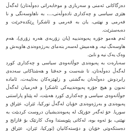
دەزگاکانی ئەمنی و سەربازی و موخابەراتی دەوڵەتان) لەگەڵ
هێزی سیاسی و چەکداری نادەوڵەتی،...، بە ناهاوسەنگی و نا
فەرمی و نهێنی، یان بە فەرمی و ئاشکرا ڕێکدەخرێت و
دەبەسترێت.
ئەم هەمو جۆرە پەیوەندییە (یان زۆربەی هەرە زۆری)، هەم
هاوسەنگ نیە، و هەمیش لەسەر بنەمای بەرژەوەندی هاوبەش و
وەک یەک نیە و نابێ.
سەبارەت بە پەیوەندی جوڵانەوەی سیاسی و چەکداری کورد
لەگەڵ دەوڵەتان، تا شەست و حەفتا و ھەشتاکانی سەدەی
رابردوش دەوڵەتان بەگشتی و زلھێزەکان بەتایبەت، ئامادە
نەبون و هیچ جۆرە پەیوەندییەکی ئاشکرا و فەرمیان لەگەڵ
جوڵانەوەی سیاسی و چەکداری کورد هەبێت، لە پێناو پاراستنی
پەیوەندی و بەرژەوەندی خۆیان لەگەڵ تورکیا، ئێران، عێراق و
سوریا. خۆ ئەگەر جۆرێک لە پەیوەندیشیان دروست کردبێت بە
نھێنی، بۆ ئەوە بوە، لەکاتی پێویستدا وەک کارتێک بۆ قازانج و
دەستکەوتی خۆیان و دۆستەکانیان (تورکیا، ئێران، عێراق و