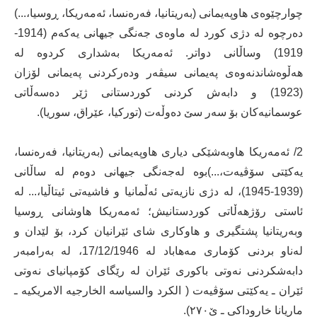
چوارچێوەی هاوپەیمانی (بەریتانیا، فەرەنسا، ئەمەریکا، ڕوسیا،...)
دەرچوە لە دژی کورد لە ماوەی جەنگی جیهانی یەکەم (1914-
1919) وساڵانی دواتر. ئەمەریکا بەشداری کردوە لە
هەڵوەشاندنەوەی پەیمانی سیڤەر ودەرکردنی پەیمانی لۆزان
(1923) و دابەش کردنی کوردستانی ژێر دەسەڵاتی
عوسمانیەکان بۆ سەر سێ دەوڵەت (تورکیا، عێراق، سوریا).
2/ ئەمەریکا هاوبەشێکی دیاری هاوپەیمانی (بەریتانیا، فەرەنسا،
یەکێتی سۆڤیەت،...)بوە لەجەنگی جیھانی دوەم لە ساڵانی
(1939-1945)، لە دژی نازیەتی ئەڵمانیا و فاشیەتی ئیتاڵیا،... لە
ئاستی رۆژھەڵاتی کوردستانیش؛ ئەمەریکا هاوشانی ڕوسیا
وبەریتانیا پشتگیری و هاوکاری شای ئێرانیان کرد، بۆ لێدان و
لەناو بردنی کۆماری مەهاباد لە 17/12/1946، لە بەرامبەر
دابەشکردنی نەوتی باکوری ئێران لە رێگای کۆمپانیای نەوتی
ئێران ـ یەکێتی سۆڤیەت ( الکرد والسیاسە الخارجیە الامریکیە ـ
ماریانا خاروداکی ـ ێ٢٧٠).