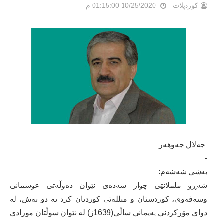
کوردپلات
10/25/2020 01:15:00 م
جەلال جەوهەر
-
بەشى شەشەم:
شەڕو ململانێی چوار سەدەی نێوان دەوڵەتی عوسمانی
وسەفەوی، کوردستان و میللەتی کوردیان کرد بە دو بەش، لە
دوای مۆرکردنی پەیمانی ساڵی(1639ز) لە نێوان سوڵتان مورادی