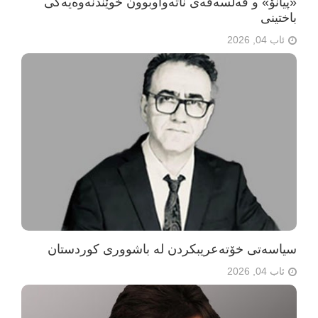
«پیانۆ» و فەلسەفەی ناتەواوبوون خوێندنەوەیەکی
باختینی
ئاب 04, 2026
سیاسەتی خۆتەعریبکردن لە باشووری کوردستان
ئاب 04, 2026