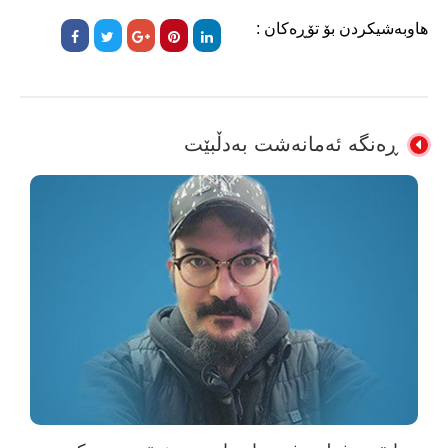
هاوبەشیکردن بۆ تۆڕەکان :
ڕەنگە ئەمانەشت بەدڵبێت