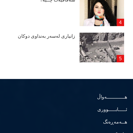
زانیاری لەسەر بەنداوی دوكان
هــــــــــــەواڵ
ئـــــابـــــووری
هــەمەڕەنگ