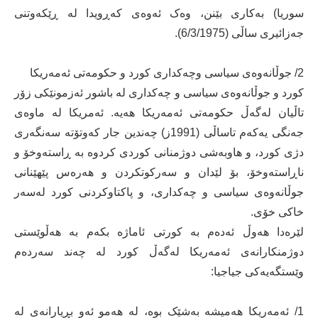
سوریا) بەکاری بێنن، وەک ئەوەی کەڕویدا لە ڕێکەوتنی
جەزائیری ساڵی (6/3/1975).
2/ جوڵانەوەی سیاسی وچەکداری کورد و حکومەتی ئەمەریکا
کورد و جوڵانەوەی سیاسی و چەکداری لە باشور ئەزمونێکی زۆر
تاڵیان لەگەڵ حکومەتی ئەمەریکا ھەیە. ئەمریکا لە ماوەی
جەنگی یەکەم تاساڵی (1991ز) چەندین جار کەوتۆتە سەنگەری
دژی کورد، و هاوبەشی دوژمنانی کوردی کردوە بە ڕاستەوخۆ و
ناڕاستەوخۆ، بۆ لێدان و سەرکوتکردن و هەرەس پێهێنانی
جوڵانەوەی سیاسی و چەکداری، و پاکتاوکردنی کورد لەسەر
خاکی خۆی.
لێرەدا هەوڵ ئەدەم بە کورتی ئاماژە بکەم بە هەڵوێستی
دوژمنکارانەی ئەمەریکا لەگەڵ کورد لە چەند سەردەم
وێستگەیەکی جیاجیا:
1/ ئەمەریکا هەمیشە بەشێک بوە، لە هەمو ئەو بڕیارانەی لە