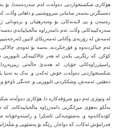
هۆکاری شکستخواردنی دەوڵەت لەم سەردەمەدا, بۆ بەرفر
دەستگرتن بەسەر سامانی سرووشتیی و داهاتی وڵات, کە ر
رەسەن و بێ لایەنەکان, بۆ وەبەرهێنان و برەودانی ژێر
سەرەکییەکانی وڵات. ئەم دامەزراوە ماڵجیاییانەی دەسەڵا
ئەمەش لە زۆربەی وڵاتانی ئەمەریکای لاتیین (ئەرجەنتیین
ئەم جیاکردنەوە و قۆرخکردنە, بەسە بۆ ئەوەی چالاکی ئ
کۆکن, کە رێگریی بکەن لە هەر چالاکییەکی ئابووریی
راسپێرراوەکانی خۆیان. لە هەندێ حاڵەتی رییزپەڕدا
شکستخواردنی دەوڵەت خۆش ئەکەن و, نەک بە تەنیا یاس
دەهێنن. ئەمەش, وشککردنی ئابووریی و, جەنگی ناوخۆ و, ک
لە وتوێژی ئەم دوو شرۆڤەکارە دا, هۆکاری دەوڵەتە شکست
بەڵکو بەهۆی میراتگریی دامەزراوە ماڵجیاییەکانە, ک
کۆدەکاتەوە و, بەشێوەیەکی ئاشکرا و راستەوخۆیانە 
فەرامۆش ئەکات, کە دواجار, ڕێگە بۆ پەشێویی و شڵەژانی