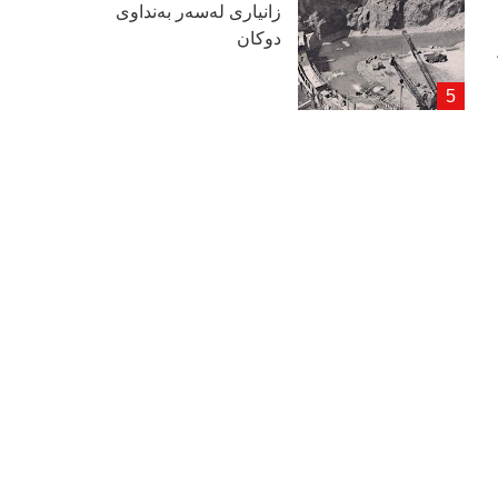
زانیاری لەسەر بەنداوی
دوكان