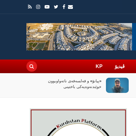
ڤیدیۆ
KP
سیاسەتی خۆتەعریبکردن لە باشووری
کوردستان