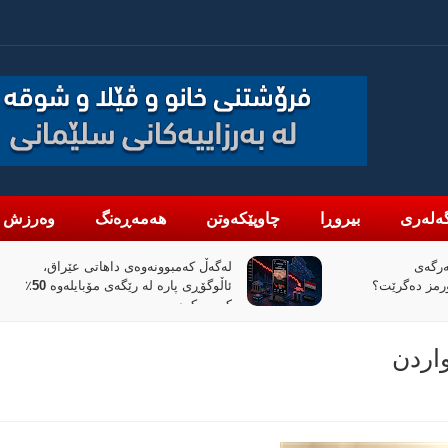
ەلەری
بیروڕا
چاوپێکەوتن
هەمەڕەنگ
وەرزش
تی عێراق،
«پیانۆ» و فەلسەفەی ناتەواوبوون
ئاڵوگۆڕی پارە لە رێگەی مۆبایلەوە 50٪
خوێندنەوەیەکی باختینی
اردن