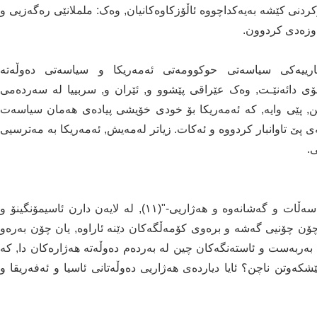
رکردنی کێشە بەیەکداچووە ئاڵۆزکاوەکانیان, وەک: ململانێی رەگەزیی و
اوزەدی کردوون.
ارییەکی سیاسەتی حوکوومەتی ئەمەریکا و سیاسەتی دەوڵەتە
ۆی دائەنێـت, وەک عێراقی پێشوو و, ئێران و, سربییا لە سەردەمی
ن, پێی وایە, کە ئەمەریکا بۆ خودی خۆیشی پیادەی هەمان سیاسەت
ی پێ تاوانبار کردووە و ئەکات. زیاتر لەمەیش, ئەمەریکا بە مەترسیی
.
کتێبی "بۆچیی میللەتان شکست دەهێنن - بنەماکانی دەسەڵات و گەشانەوە و هەژاریی-"(١١), لە لایەن دارن ئاسیمۆنگینۆ و
ۆن چۆنیی گەشە و برەوی کۆمەڵگەکان دێنە ئاراوە, یان چۆن بەرەو
ەربەست و ئاستەنگەکان چین لە بەردەم دەوڵەتە هەژارەکان دا, کە
شکەوتن ناچن؟ ئایا دیاردەی هەژاریی دەوڵەتانی ئاسیا و ئەفەریقا و