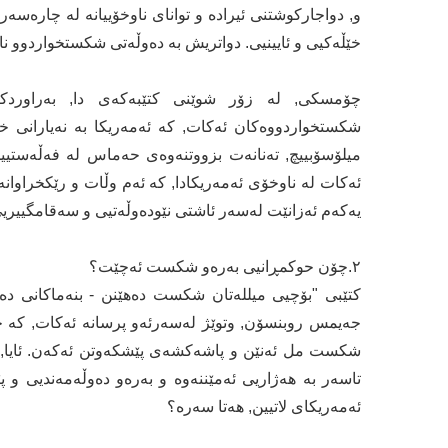
و, دواجارکوشتنی ئیرادە و توانای ناوخۆییانە لە چارەسە
خێڵەکیی و ئایینیی. دواتریش بە دەوڵەتی شکستخواردوو ن
چۆمسکی, لە زۆر شوێنی کتێبەکەی دا, بەراوردک
شکستخواردووەکان ئەکات, کە ئەمەریکا بە نەیارانی خ
میلۆسۆبییچ, تەنانەت بزووتنەوەی حەماس لە فەڵەستیی
ئەکات لە ناوخۆی ئەمەریکادا, کە ئەم وڵات و رێکخراوانە
یەکەم ئەزانێت لەسەر ئاشتی نێودەوڵەتیی و سەقامگییریی
٢.چۆن حوکمڕانیی بەرەو شکست ئەچێت؟
جەیمس روبنسۆن, وتوێژ لەسەرئەو پرسانە ئەکات, کە چ
شکست مل ئەنێن و پاشەکشەی پێشکەوتن ئەکەن. ئایا, ب
تاسەر بە هەژاریی ئەمێننەوە و بەرەو دەوڵەمەندیی و پێ
ئەمەریکای لاتیین, هەتا سەرە؟