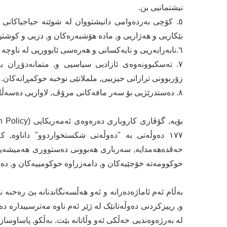
نیشتمانیی بن.
٥. کۆچی بەردەوامی دانیشتووان لە شوێنە جیاجیاکانی و
بێکاریی و هەژاریی و, مادە هۆشبەرەکان و, دزیی و کوشتن
٦.نابەرابەریی و نایەکسانی و هەرەسی ئابووریی لە ناوچە جیاجیاکانی ئەو وڵاتەدا, , دابەزیینی بەهای دراوی نیشتمانیی.
٧. تەسکبوونەوەی ئازادیی سیاسیی و, متمانەدۆڕان 
زۆربوونی ترازانی حیزبیی, ململانێی نوخبە حوکمڕانەکان.
٨. دەستدرێژیی بۆ سەر مافەکانی مرۆڤ, لاوازیی دەسەڵاتی ئاساییش, دەرکەوتن و زاڵبوونی هێزی چەکداریی.
حەڤدەهەمدایە, سەرباری هەبوونی دەستووری هەمیشەیی و
حوکوومەتە خۆجێیەکان و, دامەزراوە حوکومییەکان و, دەست
و, رییزکردنی دەوڵەتانێک لە ژێر ئەم ناوە مەترسییدارە دە
لە بەرژەوەندیی خەڵکی ئەو وڵاتانە بێت. بەڵکو, پاساوساز