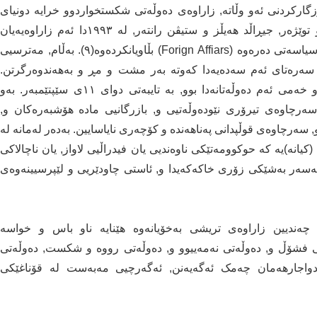
گارکردنی ئەو وڵاتە, زاراوەی دەوڵەتی شکستخواردوو خرایە دونیای
شرۆڤە و سیاسەتکاریی نێودەوڵەتییەوە. پاشان هەردوو توێژەر, جیڕاڵد هەیڵز و ستیڤن رانتەر, لە ١٩٩٣دا ئەم زاراوەیەیان
بەکارهێنا, لە توێژیینەوەیەکی هاوبەش دا و, لە گۆڤاری سیاسەتی دەرەوە (Forign Affiars) بڵاویانکردەوە(٩). بەڵام, مەترسیی
 سەرەتای ئەم سەدەیەدا کەوتە بەر مشت و مڕ و بەهەندوەرگرتن.
ئەمەریکا, لە هەموو وڵاتانی تری دونیا زیاتر لە ترس و خەمی ئەم دەوڵەتانەدا بوو, بە تایبەتی دوای ١١ی سێپتێمبەر. بەو
سەرچاوەی تیرۆری نێودەوڵەتیی و, بازرگانیی مادە هۆشبەرەکان و,
 سەرچاوەی قوڵپدانی پەناهەندە و کۆچەری نایاسایین. بەدەر لەمانە لە
یانە)یە کە حوکوومەتێکی ناوەندیی یان فیدراڵیی لاواز, یان ناچالاکی
بەسەر بەشێکی زۆری خاکەکەیدا و, ئاستی چاودێریی و لێپرسیینەوەی
, چەندیین زاراوەی تریشی بەخۆیانەوە هێنایە ناو باس و خواسە
تی فشۆڵ و, دەوڵەتی نەمەییوو و, دەوڵەتی رووە و شکست, دەوڵەتی
دواجارهەمان چەمک ئەگەیەنن, ئەگەرچیی مەبەست لە قۆناغێکی