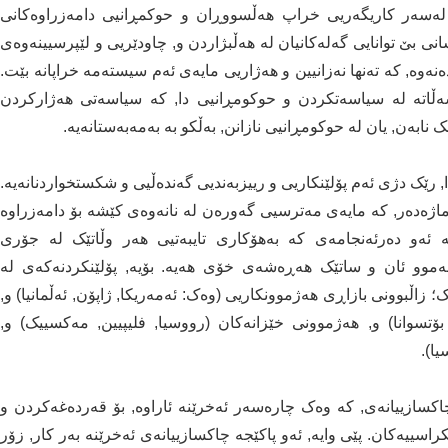
ان لەسەر کاریگەریی خراپ هەڵسووڕان و حوکمڕانیی دامەزراوەکانی
ی بێ توانایی گەلەکانیان لە هەڵبژاردن و, چاودێریی و لێپرسیینەوەی
ەنەوە, کە تەنها نەزانیین و هەژاریی مایەی ئەم سیستەمە خراپانە بێت.
ەسەڵاتە لە سیاسەتکردن و حوکومڕانیی دا, کە سیاسەتی هەژارکردن
ابەن, یان لە حوکومڕانیی نازانن, بەڵکو بە بەمەبەستانەیە.
 جانستۆن, لە کتێبی "لێکەوتەکانی گەندەڵیی"(١٢) دا, رێک دژی ئەم پۆلێنکاریی و رییزبەندیی گەندەڵیی و شکستخواردنانەیە.
اماژەدەر, کە مایەی مەترسیی گەورەن لە نانەوەی کێشە بۆ دامەزراوە
تە ئەو دەرئەنجامەی کە بەهۆکاری تایبەتیی هەر وڵاتێک لە جۆری
هەموو ئان و ساتێک هەڕەشەی خۆی هەیە. بۆیە, پۆلێنکردنەکەی لە
ڵبوونی بازاڕی هەژموونکاریی (وەک: ئەمەریکا, ژاپۆن, ئەڵمانیا) و,
 بۆتسوانا) و, هەژموونی خێزانەکان (رووسیا, فلیپیین, مەکسییک) و,
ا).
اکسازییانەی, کە وەک چارەسەر ئەخرێنە ئاراوە, بۆ قەردەغەکردن و
سییەکان. پێی وایە, ئەو پاکێجە چاکسازییانەی ئەخرێنە بەر کار, زۆر