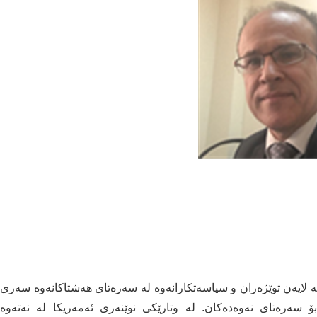
 لایەن توێژەران و سیاسەتکارانەوە لە سەرەتای هەشتاکانەوە سەری
بۆ سەرەتای نەوەدەکان. لە وتارێکی نوێنەری ئەمەریکا لە نەتەوە