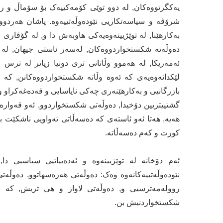
یەکگرتووەکان, لە دوو توێی کۆمەکییەک بۆ سۆماڵ و رز
دەوڵەتە شکستخواردووەکان, لەسەر ئاستی جیهان, لە
لێکدانەوەیەی کە ئەوە وڵاتە شکستخواردووەکانن, کە 
بازرگانیی و بەکارهێنەری چەکی نایاسایی و قەدەغەکراو و,
گشتییتریین دۆخیدا, دەوڵەتی شکستخواردوو, ئەو قەوارە (ک
هەیە, هەتا ئەو ئاستەی کە دەسەڵاتی تەواویی ناشکێت 
کورت و کەم دەسەڵاتە.
ئەم دۆخانە لە توێژیینەوە و ئەدەبیاتیی سیاسیی دا
نێودەوڵەتییەکانەوە وەک: دەوڵەتی هەرەسهاتوو, دەوڵە
روولەمەترسیی و, دەوڵەتی لاواز و هی تریش, کە 
شکستخواردنیش بن.