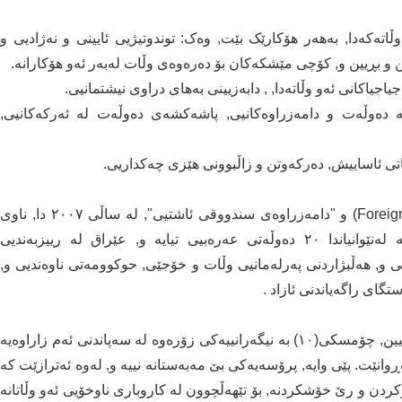
ڵاتەکەدا, بەهەر هۆکارێک بێت, وەک: توندوتیژیی ئایینی و نەژادیی و
 و بڕیین و, کۆچی مێشکەکان بۆ دەرەوەی وڵات لەبەر ئەو هۆکارانە.
بە دەوڵەت و دامەزراوەکانیی, پاشەکشەی دەوڵەت لە ئەرکەکانیی,
بۆیە, گۆڤاری کاروباری دەرەوەی ئەمەریکایی (Foreign Policy) و "دامەزراوەی سندووقی ئاشتیی", لە ساڵی ٢٠٠٧ دا, ناوی
١٧٧ دەوڵەتی بە "دەوڵەتی شکستخواردوو" داناوە, کە لەنێوانیاندا ٢٠ دەوڵەتی عەرەبیی تیایە و, عێراق لە رییزبەندیی
, هەڵبژاردنی پەرلەمانیی وڵات و خۆجێی, حوکوومەتی ناوەندیی و,
گای راگەیاندنی ئازاد .
بەڵام ئەم ئاماژەدەرانە و ئەو هەڵسەنگاندنانە بێ رەخنە نیین, چۆمسکی(١٠) بە نیگەرانییەکی زۆرەوە لە سەپاندنی ئەم زاراوەیە
ڕوانێت. پێی وایە, پرۆسەیەکی بێ مەبەستانە نییە و, لەوە ئەترازێت کە
کردن و رێ خۆشکردنە, بۆ تێهەڵچوون لە کاروباری ناوخۆیی ئەو وڵاتانە