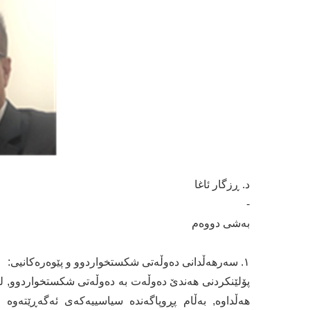
د. ڕزگار ئاغا
-
بەشی دووەم
١. سەرهەڵدانی دەوڵەتی شکستخواردوو و پێوەرەکانیی:
پۆلێنکردنی هەندێ دەوڵەت بە دەوڵەتی شکستخواردوو, لە
هەڵداوە, بەڵام پڕوپاگەندە سیاسییەکەی ئەگەڕێتەوە 