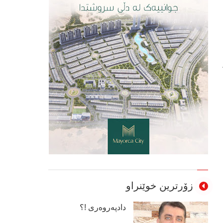
زۆرترین خوێنراو
دادپەروەری !؟