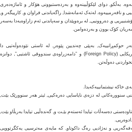
ەوە. بەڵکو, دوای لێکۆڵیینەوە و بەردەستبوونی هۆکار و ئاماژەدەری
ی و نافەرمییەوە. لەتەک ئەمانەشدا, راگەیاندنی فراوان و, کارییگەر و,
بیریی و, دەروونیی, لە برەوپێدان و سەپاندنی ئەم زاراوەیەدا بەسەر
لەسەریان کۆک بوون و بەردەوامن.
ر حوکمڕانییەک, بەپێی چەندیین پێوەر, لە ئاستی نێودەوڵەتیی دا
دەستنیشانکراون. لە گۆڤاری کاروباری دەرەوەی ئەمەریکایی (Foreign Policy) و "دامەزراوەی سندووقی ئاشتیی", دوانزە
نی سنوورەکانی لە دزەی نایاسایی دەرەکیی, ئیتر هەر سنوورێک بێت,
دەستی دەسەڵات تیایدا ئەستەم بێـت و, گەندەڵیی تیایدا بەربڵاو بێت,
ادوەریی.
یەفەگەریی و نەژادیی رەگ داکوتاو, کە مایەی مەترسیی یەکگرتوویی