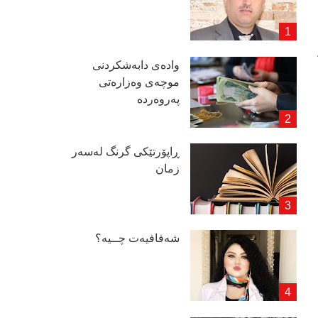
وادەی دابەشكردنی
موچەی وەزارەتی
پەروەردە
ڕاپۆرتێكی گرنگ لەسەر
زمان
شەفافیەت چــیە؟