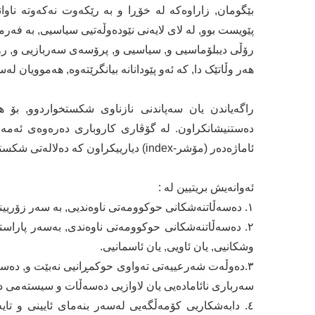
بێگومان, زاراوەکە لە خۆڕا و بە رێکەوت نەکەوتە ناوان
پێویست بوو, لە لای لایەنی نێودەوڵەتیی سیاسیی, بە فەرمی
رۆڵی دیبلۆماسیی و, سیاسیی و, پرۆسەی سەربازیی و, رۆشن
هەر وڵاتێک دا, کە ئەو پێودانانە بیانگرێتەوە, هەموویان 
راگەیاندن یان سەپاندنی نازناوی شکستخواردوو, بۆ هە
ئاماژەدەر (مۆشر-index) دیارییکراون کە دەلالەتی شکستخواردنی دەوڵەتن.
ئەوانەیش بریتیین لە :
١. دەسەڵاتنەشکانی حوکوومەتی ناوەندیی, بە سەر زۆریینەی خاکە نیشتمانییەکەیدا.
٢. دەسەڵاتنەشکانی حوکوومەتی ناوەندی, بەسەر پاراست
وشکانیی, یان ئاویی, یان ئاسمانیی.
٣.دەوڵەت شەرعییەتی تەواوی حوکمڕانیی نەبێت و, دەستاو
سەرباری نائامادەیی یان لاوازیی دەسەڵات و سیستەمی د
٤. دابەشکاریی کۆمەڵگەیی لەسەر بنەمای ئایینی و تا