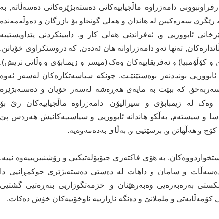
اونبوونی دامەزراوە ماڵجیاییەکانی دەستەبژێرەکانی دەسەڵاتە, بە
ێگری سەرەکیین لە هاندان و هەلی گونجاو بۆ بازرگان و دەوڵەمەندە
خانی ئابووریی و, ئەفراندنی هەلی کار و, دابیینکردنی پێداویستییە
تدارەکان, تەنها ئەو دامەزراوانە هان ئەدەن, کە دروستکراوی خۆیانن.
 و کۆڵۆمبیا) و ئەفریقاییەکان وەک (میسر و زیمبابۆی و وڵاتی تریش).
ابووریی بونیادنەر بوەستێنێـت, چونکە سیاسەتکارەکان لەسەر ئەوە
 سەربەخۆ, کە ببێت بە مایەی هەڕەشە لەسەر خۆیان و دەستەبژێرە
, وەک لە زیمبابۆی و سیرالیۆن, دامەزراوە ماڵجیاییەکان رێ بۆ
ا و سیستەم, بەڵکو هاندانە ئابووریی و سیاسییەکانیش هەرەس پێ
ۆچ و هەڵهاتن و, برسێتیی و, بەڵای بەدەمەوەیە.
خواردووەکان, بە هۆی فاکتەری جیۆپۆلەتیکیی و رۆشنبیریییەوە نییە,
ە دەسەڵات و سامان و داهات لە دەستی دەستەبژێری حوکمڕانیی دا
شکستی بەرەبەرەیی وەبەرهێنان و, خزمەتگوزاریی بنەڕەتیی گشتیی
 کۆمەڵایەتی و ململانێ و دەنگە ناڕازییە ناوخۆییەکان خۆش دەکات.