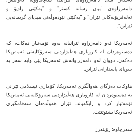
دامه‌زراوه‌ی "بیان رسانه‌ كستر" و "یه‌كێتی رادیۆ و
ته‌له‌ڤزیۆنه‌كانی ئێران" و "یه‌كێتی نێوده‌وڵه‌تی میدیای گریمانه‌یی
ئێرانن".
ئه‌مه‌ریكا ئه‌و دامه‌زراوه‌ ئێرانیانه‌ به‌وه‌ تۆمه‌تبار ده‌كات، كه‌
ده‌ستوه‌ردان له‌ كاروباری هه‌ڵبژاردنی سه‌رۆكایه‌تی ئه‌مه‌ریكا
ده‌كه‌ن. دووان له‌و دامه‌زراوانه‌ش ئه‌مه‌ریكا پێی وایه‌ سه‌ر به‌
سوپای پاسدارانی ئێرانن.
هاوكات ده‌زگای هه‌واڵگری ئه‌مه‌ریكا، كۆماری ئیسلامی ئێرانی
به‌ ده‌ستوه‌ردان له‌ كاروباری هه‌ڵبژاردنی سه‌رۆكایه‌تی ئه‌مه‌ریكا
تۆمه‌تبار كرد و رایگه‌یاند، ئێران هه‌وڵده‌دان سه‌قامگیری
ئه‌مه‌ریكا بشێوێنێت.
سه‌رچاوه‌: رۆیته‌رز