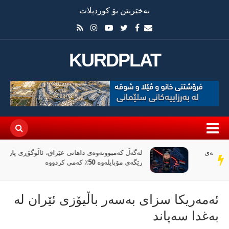
بەخێربێن بۆ کوردپلات
KURDPLAT
لەگەڵ کەمبوونەوەی داهاتی عێراق، ئاڵوگۆڕی پارە لە
سەر
رێگەی مۆبایلەوە 50٪ کەمی کردووە
دێڕ
ئه‌مه‌ریكا سزای به‌سه‌ر باڵیۆزی ئێران له‌
به‌غدا سه‌پاند