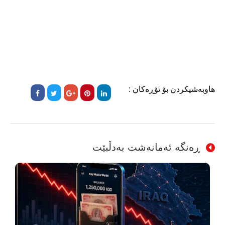
هاوبەشیکردن بۆ تۆڕەکان :
ڕەنگە ئەمانەشت بەدڵبێت