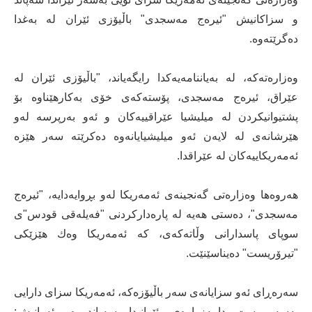
و سزاكانیش "ئیره‌ج مه‌سجدی" باڵیۆزی ئێران له‌ به‌غدا
ده‌گرێته‌وه‌.
وه‌زاره‌ته‌كه‌، له‌ به‌یاننامه‌یه‌كدا رایگه‌یاند، "باڵیۆزی ئێران له‌
عێراق، ئیره‌ج مه‌سجدی، پۆسته‌كه‌ی خۆی به‌كارهێناوه‌ بۆ
پشتیوانیكردن له‌ میلیشیا عێراقییه‌كان و ئه‌و به‌رپرسه‌ له‌و
هێرشانه‌ی له‌ لایه‌ن ئه‌و میلیشیایانه‌وه‌ ده‌كرێته‌ سه‌ر هێزه‌
ئه‌مه‌ریكاییه‌كان له‌ عێراقدا.
هه‌روه‌ها وه‌زاره‌تی گه‌نجینه‌ی ئه‌مه‌ریكا له‌و بڕوایه‌دایه‌، "ئیره‌ج
مه‌سجدی"، ده‌ستی هه‌یه‌ له‌ پاره‌داركردنی "فه‌یله‌قی قودس"ی
سوپای پاسدارانی وڵاته‌كه‌ی، كه‌ ئه‌مه‌ریكا وه‌ك هێزێكی
"تیرۆریست" ده‌یناسێنێت.
سه‌ره‌ڕای ئه‌و سزایانه‌ی سه‌ر باڵیۆزه‌كه‌، ئه‌مه‌ریكا سزای دارایی
به‌سه‌ر سێ دامه‌زراوه‌ی ئێرانیدا سه‌پاندووه‌، ئه‌وانیش: