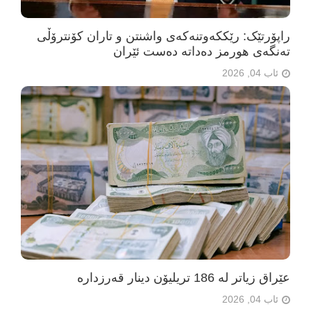
راپۆرتێک: رێککەوتنەکەی واشنتن و تاران کۆنترۆڵی
تەنگەی هورمز دەداتە دەست ئێران
ئاب 04, 2026
عێراق زیاتر لە 186 تریلیۆن دینار قەرزدارە
ئاب 04, 2026