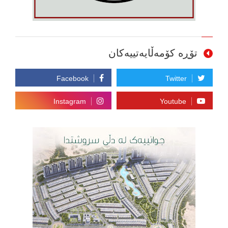
تۆڕە کۆمەڵایەتییەکان