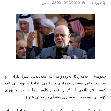
کوردپلات
10/23/2020 11:32:00 ص
حكومه‌تی ئه‌مه‌ریكا به‌رده‌وامه‌ له‌ سه‌پاندنی سزا دارایی و
سیاسییه‌كانی به‌سه‌ر كۆماری ئیسلامی ئێراندا و نوێترینی ئه‌و
كه‌سه‌ ئێرانیانه‌ی له‌ لایه‌ن ئه‌مه‌ریكاوه‌ سزا دراوه‌، باڵیۆزی
كۆماری ئیسلامییه‌ له‌ شاری به‌غدای پایته‌ختی عێراق.
وه‌زاره‌تی گه‌نجینه‌ی ئه‌مه‌ریكا سزای نوێی به‌سه‌ر ئێراندا سه‌پاند