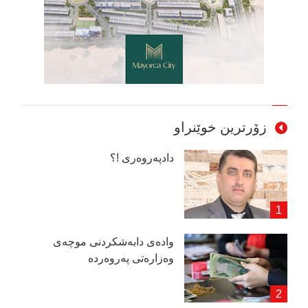
زۆرترین خوێنراو
دادپەروەری !؟
وادەی دابەشكردنی موچەی
وەزارەتی پەروەردە