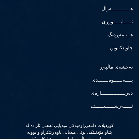
هــــــــــــەواڵ
ئـــــابـــــووری
هــەمەڕەنگ
چاوپێکەوتن
نەخشەی ماڵپەڕ
پــــەیـــــوەنــــــدی
دەربـــــــــــــــارەی
ئـــــەرشــــــیـــــف
كوردپلات دامەزراوەیەكی میدیایی ئەهلی ئازادە لە
پێناو مۆدێلێكی نوێی میدیایی باوەڕپێكراو و بوونە