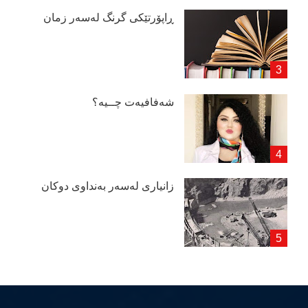
ڕاپۆرتێكی گرنگ لەسەر زمان
شەفافیەت چــیە؟
زانیاری لەسەر بەنداوی دوكان