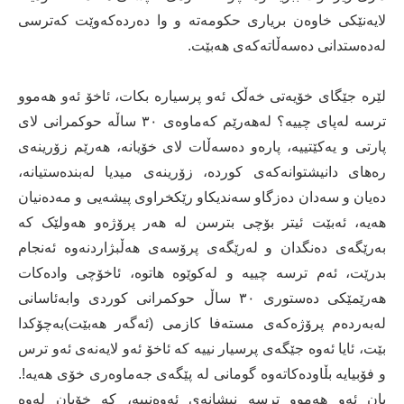
لایەنێکى خاوەن بریارى حکومەتە و وا دەردەکەوێت کەترسى
لەدەستدانى دەسەڵاتەکەى هەبێت.
لێرە جێگاى خۆیەتى خەڵک ئەو پرسیارە بکات، ئاخۆ ئەو هەموو
ترسە لەپاى چییە؟ لەهەرێم کەماوەى ٣٠ ساڵە حوکمرانى لاى
پارتى و یەکێتییە، پارەو دەسەڵات لاى خۆیانە، هەرێم زۆرینەى
رەهاى دانیشتوانەکەى کوردە، زۆرینەى میدیا لەبندەستیانە،
دەیان و سەدان دەزگاو سەندیکاو رێکخراوى پیشەیى و مەدەنیان
هەیە، ئەبێت ئیتر بۆچى بترسن لە هەر پرۆژەو هەولێک کە
بەرێگەى دەنگدان و لەرێگەى پرۆسەى هەڵبژاردنەوە ئەنجام
بدرێت، ئەم ترسە چییە و لەکوێوە هاتوە، ئاخۆچى وادەکات
هەرێمێکى دەستورى ٣٠ ساڵ حوکمرانى کوردى وابەئاسانى
لەبەردەم پرۆژەکەى مستەفا کازمى (ئەگەر هەبێت)بەچۆکدا
بێت، ئایا ئەوە جێگەى پرسیار نییە کە ئاخۆ ئەو لایەنەى ئەو ترس
و فۆبیایە بڵاودەکاتەوە گومانى لە پێگەى جەماوەرى خۆى هەیە!.
یان ئەو هەموو ترسە نیشانەى ئەوەنییە، کە خۆیان لەوە