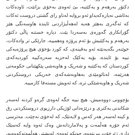
دکتۆر بەرهەم و یەکێتیە، بێ ئەوەى بەخۆى بزانێت، ئاودەکات
بەئاشى نەیارەکەیداو ئەو بروایە لەناو راى گشتى دروست ئەکات
کە ئەگەرى بەهێز هەیە لەهەڵبژاردنى ئایندە هاوسەنگى هێز
گۆرانکارى گەورەى بەسەردا بێت. دیارە خستنە پاڵى دکتۆر
بەرهەم و یەکێتیش بۆ ئەم پرۆژە وەهمییە، جارێکى تر وادەکات،
خوێنەر بگەیەنێتە ئەو یەقینەى، کە کورد بۆخۆى هیچ پرۆژەیەکى
نییە بۆ ئایندە، بۆیە یەکێک لەحزبە سەرەکییە کوردیەکەى
کوردستان کە یەکێتیە و شەریک و هاوبەشى پێکهێنانى حکومەتى
هەرێمە، لەنائومێدى بەهاوبەشەکەى خەریکى دروستکردنى
شەریک و هاوبەشێکى ترە، کە ئەویش مستەفا کازمییە.
بۆچوونى دووەمیش، هیچ نییە جگە لەوەى گرەو کردنە لەسەر
شکاندنى یەکترى و درێژەدانى لۆژیکى دارزیوى دروستکردنى رق
و کینە لەسەر هەر کەس و لایەنێک، کە لەخۆى نەچێت. مەترسى
ئەم جۆرە هەڵمەت و پەلاماردانەش وەک ئەوە وایە کەسێک
دارى ژێرخۆت ببریتەوە، چونکە ئەوەى لەپشتى هەڵمەتەکەوەیە،