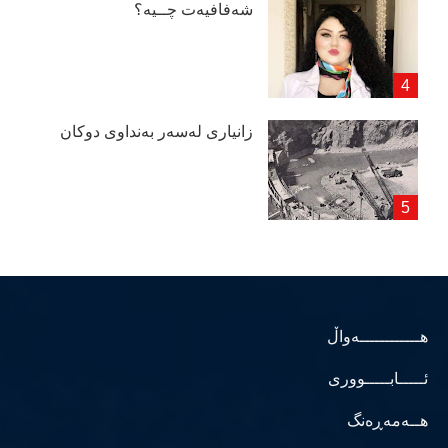
شەفافیەت چــیە؟
زانیاری لەسەر بەنداوی دوكان
هــــــــــــەواڵ
ئـــــابـــــووری
هــەمەڕەنگ