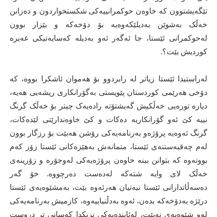
تێگەیشتوون کە خاوەن حوکمرانییەکى شکستخواردون و دەزانن
خەڵک بەشوێن بەدیلێکەوەیە بۆ دۆخەکە و بێزار بوون
لەحوکمرانى ئێستا، جا ئەگەر ئەو بەدیلە کەسایەتیکى غەیرە
کوردیش بێت؟.
لەراستیدا ئێستا زیاتر لە رابردوو بۆ هەموان ئاشکرا بووە، کە
دۆخى هەرێمى کوردستان پێویستى بەگۆرانکارى ریشەیى هەیە،
دیارە تورەیى خەڵکیش گەیشتۆتە رادەیەک چیتر بۆ خەڵک گرنگ
نییە کێ ئەو گۆرانکاریە دەکات و کێ خاوەندارێتى لێدەکات،
گرنگ ئەوەیە پرۆژەو بەرنامەیەکى رۆشن هەبێت بۆ رزگار بوون
لەم چەقبەستنەى ئێستا، متمانەش بەهێزەکانى ئێستا زۆر کەم
بووتەوە کە بتوانن ببنە خاوەن پرۆژەیەکى لەوجۆرە و زۆرینەى
خەڵک لاى وایە شتەکە لەدەست دەرچووە. خۆ گەر
دەسەڵاتدارانى ئێستا نیەتیان هەرئەوە بێت، بەمشێوەیەى ئێستا
درێژە بەدۆخەکە بدەن، ئەوە بەدڵنیاییەوە، کازمیش بەرنامەیەکى
لەو شێوەیەى نەبێت، لەئایندەیەکى نزیکدا کەسانى تر دروست