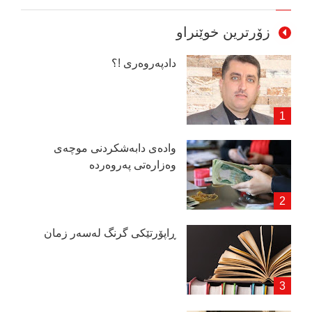
زۆرترین خوێنراو
دادپەروەری !؟
وادەی دابەشكردنی موچەی
وەزارەتی پەروەردە
ڕاپۆرتێكی گرنگ لەسەر زمان