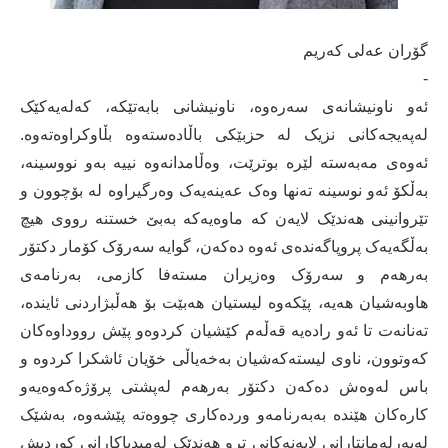
گۆران عەلى کەریم
-
ئەو ناونیشانەى سەرەوە، ناونیشانى بابەتێکە، کەلەیەکێک
لەپەیجەکانى نزیک لە حزبێکى باڵادەستەوە بڵاوکراوەتەوە.
ئەوەى مەبەستە لێرە بوترێت، وەڵامدانەوە نییە بەو نووسینە،
بەڵکۆ ئەو نوسینە تەنها وەک عەینەیەک وەرگیراوە لە بۆچوون و
تێروانینى هەندێک لایەن کە ماوەیەکە بەبێ خستنە رووى هیچ
بەڵگەیەک پروپاگەندەى ئەوە دەکەن، گوایە سەرۆک کۆمار دکتۆر
بەرهەم و سەرۆک وەزیران مستەفا کازمى، بەرنامەى
هاوبەشیان هەیە، پێکەوە لیستیان هەبێت بۆ هەڵبژاردنى ئایندە،
تەنانەت تا ئەو رادەیە قەڵەم کێشیان کردوەو پێش رووداوەکان
کەوتوون، ناوى لیستەکەشیان بەخەیاڵى خۆیان ئاشکرا کردوە و
باس لەوەش دەکەن دکتۆر بەرهەم لەپشتى پرۆژەکەوەیەو
کارەکان هێندە بەبەرنامەو وردەکارى چووەتە پێشەوە، بەشێک
لەپەرلەمانتارانى لایەنەکانى ترو هەندێک لەمیدیاکارانی کوردیش