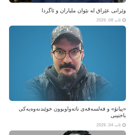
وێرانی عێراق لە نێوان ملیاران و ئاگردا
ئاب 08, 2026
«پیانۆ» و فەلسەفەی ناتەواوبوون خوێندنەوەیەکی
باختینی
ئاب 04, 2026