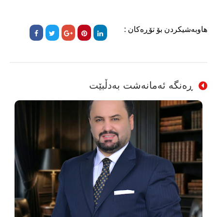
هاوبەشیکردن بۆ تۆڕەکان :
ڕەنگە ئەمانەشت بەدڵبێت