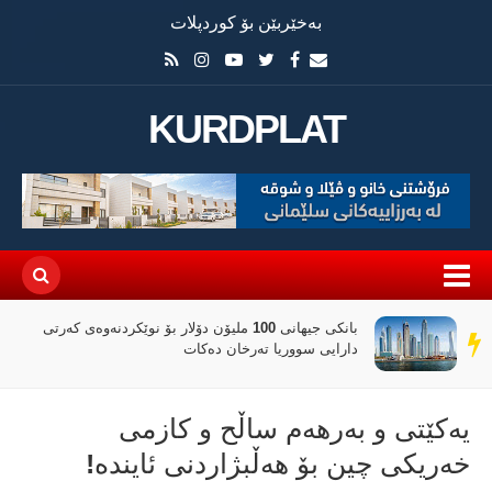
بەخێربێن بۆ کوردپلات
KURDPLAT
بانکی جیهانی 100 ملیۆن دۆلار بۆ نوێکردنەوەی کەرتی
سەر
دارایی سووریا تەرخان دەکات
دێڕ
یەکێتى و بەرهەم ساڵح و کازمى
خەریکى چین بۆ هەڵبژاردنى ئایندە!