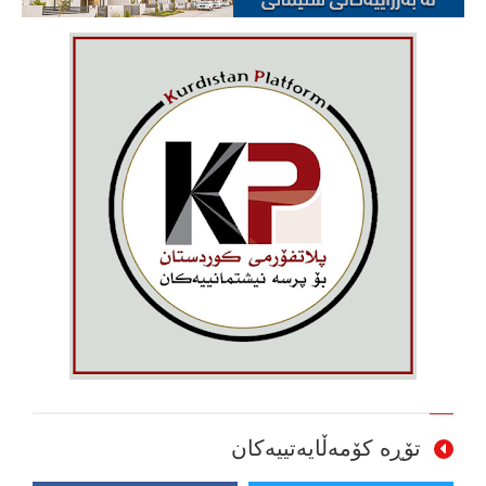
تۆڕە کۆمەڵایەتییەکان