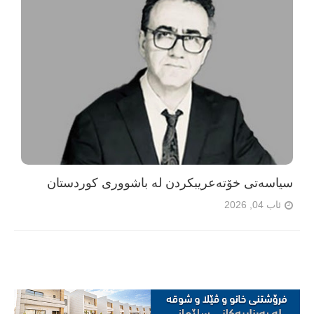
سیاسەتی خۆتەعریبکردن لە باشووری کوردستان
ئاب 04, 2026