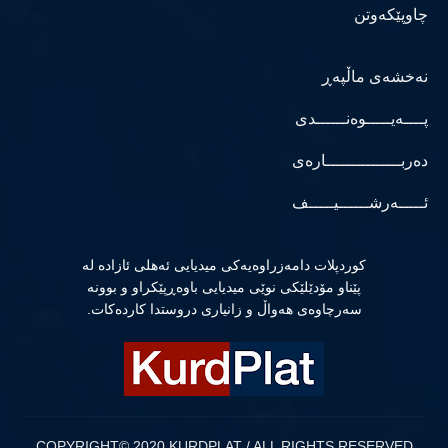
چاوپێکەوتن
نەخشەی ماڵپەڕ
پــــەیـــــوەنــــــدی
دەربـــــــــــــــارەی
ئـــــەرشــــــیـــــف
كوردپلات دامەزراوەیەكی میدیایی ئەهلی ئازادە لە
پێناو مۆدێلێكی نوێی میدیایی باوەڕپێكراو و بوونە
سەرچاوەی هەواڵ و زانیاری دروستدا كاردەكات.
COPYRIGHT© 2020 KURDPLAT / ALL RIGHTS RESERVED