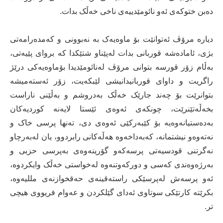
دەبن ختوکەى ئەو نائومێدییەى ناخى خەڵک بدات.
دیارە مرۆڤ ئەتوانێت بۆ ماوەیەک بە نەبوونى و کەمدەرامەتى
بژى، ئامادەشە قوربانى بدات لەپێناو شتێکدا کە برواى پێیەتى،
بەڵام زۆر قورسە بتوانى مرۆڤ لەنائومێدیدا بۆماوەیەکى درێژ
راگریت و داواى قوربانیدانیشى لێبکەیت، زۆر ئەستەمیشە
بتوانرێت بۆ چەند جارێک خەڵک بەدروشم و بەڵێنى ناراست
بخەڵەتێنرێت، چونکەى ئەوەى ئێستا لایەنە کوردیەکان
بەدەستیانەوەیە بۆ کێبەرکێى ئەوەى دى، تەنها پرسى خاک و
نەتەوەو نیشتمانە، کەبەداخەوە هەڵەکانى رابردوو، یان لەبەرچاو
نەگرتنى قودسیەتى پرسەکەو گۆرینەوەى بەپرسى حزبى و
بەرژەوەندى کەسى و دورکەوتنەوە لەخواستى خەڵک وایکردوە،
ئەو پرسەش لەپرسێکى راستەقینەى حەقخوازنەى مللیەوە،
بکرێتە کارتێکى سوتاوى ئەدای گێلکردن و عەوام فریووى هیچى
تر.