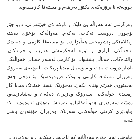
چوونەتە نا پرۆژەکەى دکتۆر بەرهەم و مستەفا کازمییەوە.
وەرگرتنى ئەم هەواڵە بێ دایک و باوکە لاى خوێنەرانى، دوو جۆر
بۆچوون دروست ئەکات، یەکەم، هەواڵەکە بۆخۆى دەبێتە
ریکلامێکى پێشوەختى هەڵبژاردن بۆ مستەفا کازمى و هەندێک
لەخەڵکى نارازى و تورە لەحکومەتى هەرێم و حزبەکان،
والێدەکات، خەیاڵى پشتیوانى بۆ کازمى لەسەر حسابى هەواڵیکى
نادیار دروست ببێت و سۆسیال میدیا پربکات، لەوێنەى سەرۆک
وەزیران مستەفا کازمى و وەک فریادرەسێک بۆ دۆخى چەق
بەستووى هەرێم وێناى بکەن، بەجۆرێک ئێستا هەندێک میدیا کار
رەسدى جوڵەکانى سەرۆک وەزیران دەکەن و بەشانازییەوە
دەبێتە سەردێرى هەواڵەکانیان، ئەمەش بەهۆى ئەوەوەیە، کە
چاودێرى کردنى جوڵەکانى سەرۆک وەزیران خۆێنەرى باشى
هەیە.
خاوەنى ئەم جۆرە هەواڵانە کە ئامانجى شکاندن و پەلاماردانى