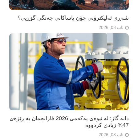
شەڕی ئەلیکترۆنی چۆن یاساکانی جەنگی گۆڕیی؟
ئاب 08, 2026
دانە گاز: لە نیوەی یەکەمی 2026 قازانجمان بە رێژەی
47% زیادی کردووە
ئاب 08, 2026