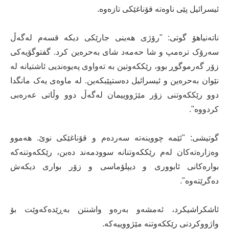
ئیسرائیل پێی ناوەتە قۆناغێکی تازەوە.
ناتەنیاھۆ گوتی: "رۆژی ھەینی جارێکی دیکە قسەم لەگەڵ
سەرۆک ترەمپ و شا حەمەد شای بەحرەین کرد. گفتوگۆیەکی
زۆر گەرموگوڕ بوو، رێککەوتین بە تەواوی پەیوەندیی ئاشتیانە لە
نێوان بەحرەین و ئیسرائیل دەستپێبکەین. لە ماوەی یەک مانگدا
دوو رێککەوتنی زۆر مێژووییمان لەگەڵ دوو وڵاتی عەرەبی
کردووە".
گوتیشی: "ئێمە چووینەتە سەردەم و قۆناغێکی نوێ. ھەموو
وەزارەتەکان لەم رێککەوتنانە سوودمەند دەبن، رێككەوتنەكە
بوارەکانی ئابووری و دیپلۆماسی و زۆر بواری دیکەش
دەگرێتەوە".
ئاشكراشیكرد، ئەمشەو بەرەو واشنتن بەڕێدەکەوێت بۆ
واژووکردنی رێککەوتنە مێژووییەکە.