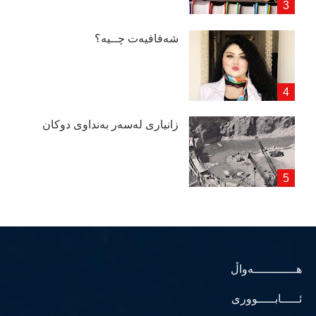
شەفافیەت چــیە؟
زانیاری لەسەر بەنداوی دوكان
هــــــــــــەواڵ
ئـــــابـــــووری