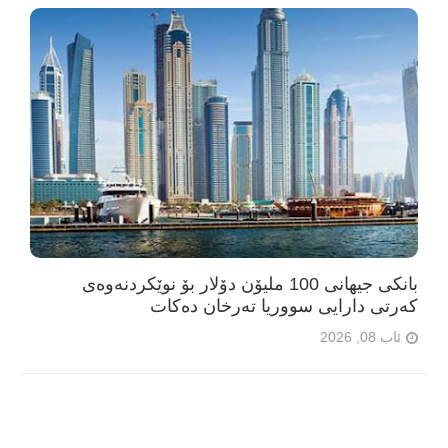
بانکی جیهانی 100 ملیۆن دۆلار بۆ نوێکردنەوەی
کەرتی دارایی سووریا تەرخان دەکات
ئاب 08, 2026