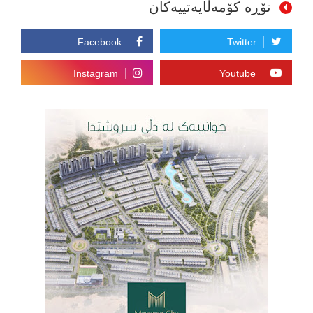
تۆڕە کۆمەڵایەتییەکان