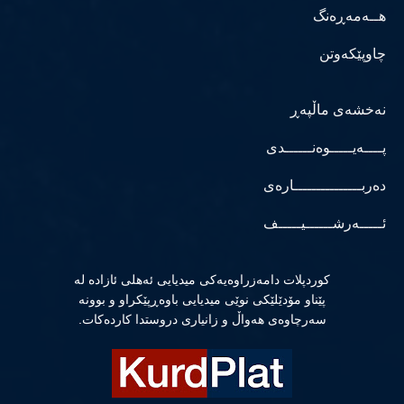
هــەمەڕەنگ
چاوپێکەوتن
نەخشەی ماڵپەڕ
پــــەیـــــوەنــــــدی
دەربـــــــــــــــارەی
ئـــــەرشــــــیـــــف
كوردپلات دامەزراوەیەكی میدیایی ئەهلی ئازادە لە
پێناو مۆدێلێكی نوێی میدیایی باوەڕپێكراو و بوونە
سەرچاوەی هەواڵ و زانیاری دروستدا كاردەكات.