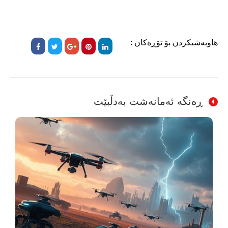
هاوبەشیکردن بۆ تۆڕەکان :
ڕەنگە ئەمانەشت بەدڵبێت