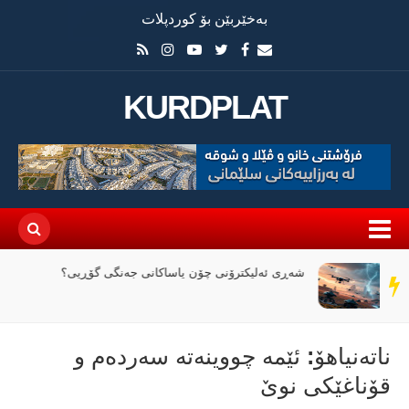
بەخێربێن بۆ کوردپلات
KURDPLAT
وێرانی عێراق لە نێوان ملیاران و ئاگردا
سەر
دێڕ
ناتەنیاھۆ: ئێمە چووینەتە سەردەم و
قۆناغێکی نوێ