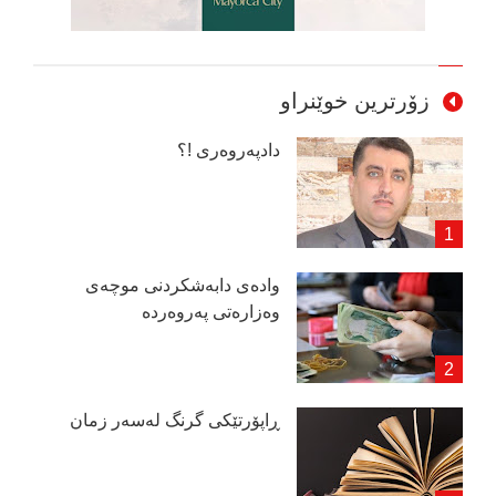
زۆرترین خوێنراو
دادپەروەری !؟
وادەی دابەشكردنی موچەی
وەزارەتی پەروەردە
ڕاپۆرتێكی گرنگ لەسەر زمان