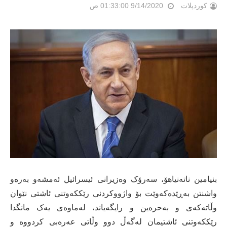
کوردپلات
9/14/2020 01:33:00 ص
بنیامین ناتەنیاھۆ، سەرۆک وەزیرانی ئیسرائیل ئەمشەو بەرەو
واشنتن بەڕێدەکەوێت بۆ واژووکردنی رێککەوتنی ئاشتی نێوان
وڵاتەکەی و بەحرەین و رایگەیاند، لەماوەی یەک مانگدا
رێککەوتنی ئاشتیمان لەگەڵ دوو وڵاتی عەرەبی کردووە و