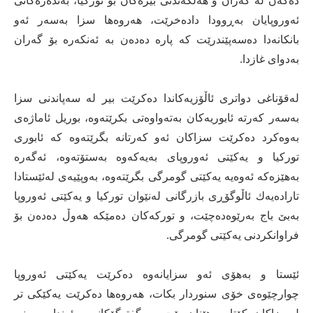
دەكەن لە گەران و هەڵكەندنی بیرەكان بۆ توركیا، بەندەرەكانی
ئەوروپایان بەڕوودا دادەخرێت، هەروەها سزا بەسەر ئەو
بانكانەدا دەسەپێندرێت كە پارە دەدەن بە ئەنكەرە بۆ گەران
بەدوای غازدا.
لەقۆناغی دواتری ئاڵۆزیەكاندا دەكرێت بیر لە سەپاندنی سزا
بەسەر كەرتە ئابوریەكان بەتەواوەتی بكرێتەوە، بوریل ئاماژەی
بەوەكرد دەكرێت سزاكان ئەو كەرتانە بگرێتەوە كە ئابوری
توركیا و یەكێتی ئەوروپای بەیەكەوە بەستۆتەوە، ئەگەرە
بەهێزەكە ئەوەیە یەكێتی گومرگی بگرێتەوە، بەوپێیەی لەئێستادا
تارادەیەك ئاڵوگۆڕی بازرگانی لەنێوان توركیا و یەكێتی ئەوروپا
بەبێ باج بەرێوەدەچێت، و توركەكان دەمێكە هەوڵ دەدەن بۆ
فراوانكردنی یەكێتی گومرگی.
ئێستا و بەهۆی ئەو سزایانەوە دەكرێت یەكێتی ئەوروپا
چوارچێوەی خۆی سنوردار بكات، هەروەها دەكرێت یەكێكی تر