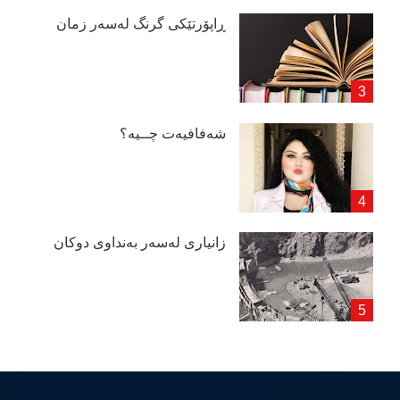
ڕاپۆرتێكی گرنگ لەسەر زمان
شەفافیەت چــیە؟
زانیاری لەسەر بەنداوی دوكان