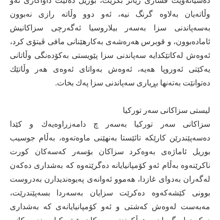
دەشیانەوێت فشاری زیاتر بكرێت، بوریل دەڵێت داواكاری ئەو
وڵاتەیان بەلاوە گرنگ نیە، ئەو دوو وڵاتە رازی نەبوون
بەسەپاندنی سزا بەسەر بیلاروسیا ئەگەرچی سزاكانیش
ئامادەبوون، و قوبرس هەرەشەی بەكارهێنانی مافی ڤیتۆی كرد،
ئەوەش لەكاتێكدایە سەپاندنی سزا پێویستی بەكۆدەنگی وڵاتانی
یەكێتی ئەوروپا هەیە، ئەوەش بەواتای ئەوەی هەر وڵاتێك
دەتوانێت بەتەنها بڕیاری سەپاندنی سزا پەك بخات.
لیستی سزاكانی سەر توركیا
سزاكانی سەر توركیا بەسەر چ دامەزراوەیەك و كێدا
دەسەپێندرێن كارێكە تائێستا بەنهێنی ماوەتەوە، بەڵام جوسیب
بوریل ئاماژەی بەوەكرد سزاكان بۆسەر كەسەكان كورت
ناكرێنەوە بەڵام ئەو كۆمپانیایانە دەگرێتەوە كە بەشداری دەكەن
لەگەران بەدوای غازدا، هەموو ئەوانەی پەیوەندیدارن بەدروست
بوونی كێشەكەوە دەكرێت سزایان بەسەردا بسەپێندرێت،
مەبەست لەوەش كەشتی و ئەو كۆمپانیایانەی كە بەشداری