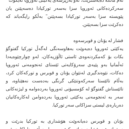
ئەم مانگە دەبەسترێت، ئەو بەرپرسەی یەكێتی ئەوروپا نەیگوت "
سەركردەكانی ئەوروپا سزا بەسەر توركیادا دەسەپێنن یان
پێویستە سزا بەسەر توركیادا بسەپێنن" بەڵكو رایگەیاند كە
دەكرێت سزا بسەپێنن.
فشار لە یۆنان و قوبرسەوە
یەكێتی ئەوروپا دەیەوێت بەهاوسەنگی لەگەڵ توركیا گفتوگۆ
بكات بۆ كەمكردنەوەی ئاستی ئاڵۆزیەكان، لەو چوارچێوەیەدا
ئەڵمانیا بەو پێیەی سەرۆكایەتی ئێستای ئەنجومەنی ئەوروپا
دەكات، نێوەندگیری لەنێوان یۆنان و قوبرس و توركەكان كرد،
بەڵام تائێستا سەركەوتنێكی گرنگی بەدەست نەهێناوە، و
تائێستاش گفتوگۆ لە كۆمسیۆنی ئەوروپا بەردەوامە و لیژنەكانی
سەر بە ئەنجومەنی یەكێتی ئەوروپا بەردەوامن لەكارەكانیان
دەربارەی لیستی سزاكانی سەر توركیا.
یۆنان و قوبرس دەیانەوێت هۆشداری بە توركیا بدرێت و