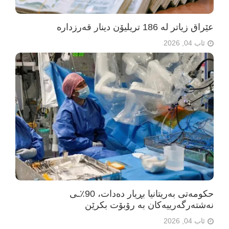
عێراق زیاتر لە 186 تریلیۆن دینار قەرزدارە
ئاب 04, 2026
حکومەتی بەریتانیا بڕیار دەدات، 90٪ـی
نەشتەرگەرییەکان بە رۆبۆت بکرێن
ئاب 04, 2026