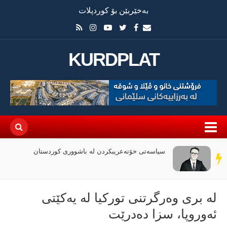
بەخێربێن بۆ کوردپلات
KURDPLAT
سیاسەتی خۆتەعریبکردن لە باشووری کوردستان
سەر
دێڕ
لە بری وەرگرتنی توركیا لە یەكێتی
ئەوروپا، سزا دەدرێت‌