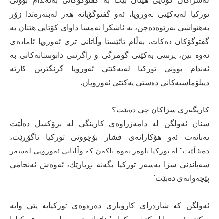
لەسزاكان كۆتایی هێنان بێت بە گفتوگۆكانی بەئەندام بوونی
توركیا لەیەكێتی ئەوروپا، ئەو گفتوگۆیانە هەر لەبنەرەتدا زۆر
بەهێواشی بەرێوەدەچن، بە ئاشكرا نەمسا داوای كۆتایی هێنان بە
گفتوگۆكان دەكات، بەڵام تائێستا وڵاتانی تری ئەوروپا ئامادەی
ئەوە نین، پرسی یەكێتی گومرگی و راگرتنی دانوستانەكانی بە
ئەندام بوونی توركیا لەیەكێتی ئەوروپا گرنگترین كارتە
دیبلۆماسیەكانی دەستی یەكێتی ئەوروپان.
كاریگەری سزاكان چی دەبێت؟
سنان ئەولگن لە دامەزراوەی كارینگی لە برۆكسل دەڵێت
تەنانەت ئەو هۆكارانەی فشار بۆچوونی توركیا ناگۆڕێت،
دەشڵێت" لە توركیا باوەر بەوە ناكەن كە وڵاتانی ئەوروپی لەسەر
سەپاندنی سزا بەسەر توركیا بگەنە بڕیارێك، ئەوەش ئەنجامی
پێچەوانەی دەبێت"
ئەولگن كە شارەزای كاروباری دەرەوەی توركیایە پێی وایە