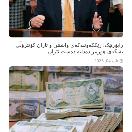
راپۆرتێک: رێککەوتنەکەی واشنتن و تاران کۆنترۆڵی
تەنگەی هورمز دەداتە دەست ئێران
ئاب 04, 2026