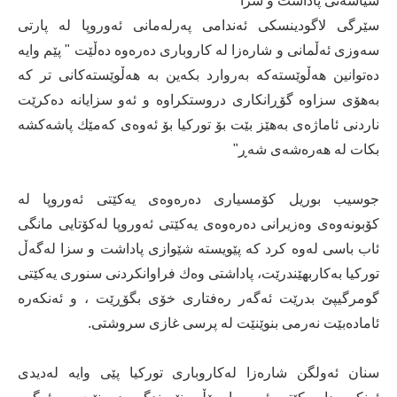
سیاسەتی پاداشت و سزا
سێرگی لاگودینسكی ئەندامی پەرلەمانی ئەوروپا لە پارتی
سەوزی ئەڵمانی و شارەزا لە كاروباری دەرەوە دەڵێت " پێم وایە
دەتوانین هەڵوێستەكە بەروارد بكەین بە هەڵوێستەكانی تر كە
بەهۆی سزاوە گۆڕانكاری دروستكراوە و ئەو سزایانە دەكرێت
ناردنی ئاماژەی بەهێز بێت بۆ توركیا بۆ ئەوەی كەمێك پاشەكشە
بكات لە هەرەشەی شەڕ"
جوسیب بوریل كۆمسیاری دەرەوەی یەكێتی ئەوروپا لە
كۆبونەوەی وەزیرانی دەرەوەی یەكێتی ئەوروپا لەكۆتایی مانگی
ئاب باسی لەوە كرد كە پێویستە شێوازی پاداشت و سزا لەگەڵ
توركیا بەكاربهێندرێت، پاداشتی وەك فراوانكردنی سنوری یەكێتی
گومرگیپێ بدرێت ئەگەر رەفتاری خۆی بگۆڕێت ، و ئەنكەرە
ئامادەبێت نەرمی بنوێنێت لە پرسی غازی سروشتی.
سنان ئەولگن شارەزا لەكاروباری توركیا پێی وایە لەدیدی