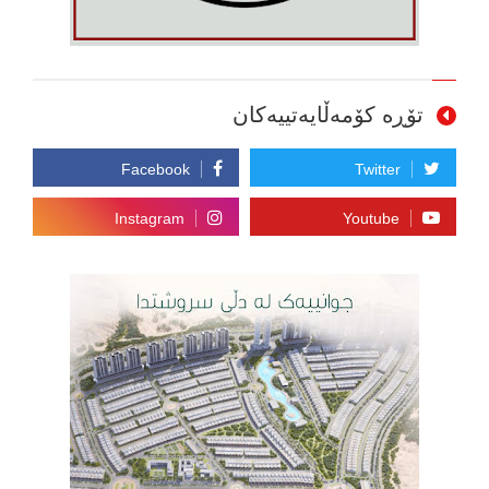
تۆڕە کۆمەڵایەتییەکان