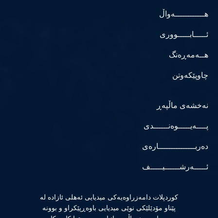
هــــــــــــەواڵ
ئـــــابـــــووری
هــەمەڕەنگ
چاوپێکەوتن
نەخشەی ماڵپەڕ
پــــەیـــــوەنــــــدی
دەربـــــــــــــــارەی
ئـــــەرشــــــیـــــف
كوردپلات دامەزراوەیەكی میدیایی ئەهلی ئازادە لە
پێناو مۆدێلێكی نوێی میدیایی باوەڕپێكراو و بوونە