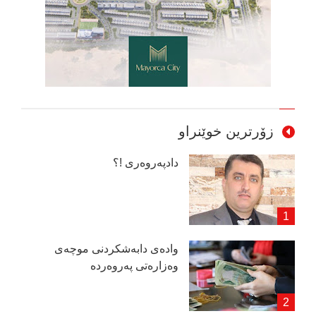
زۆرترین خوێنراو
دادپەروەری !؟
وادەی دابەشكردنی موچەی
وەزارەتی پەروەردە