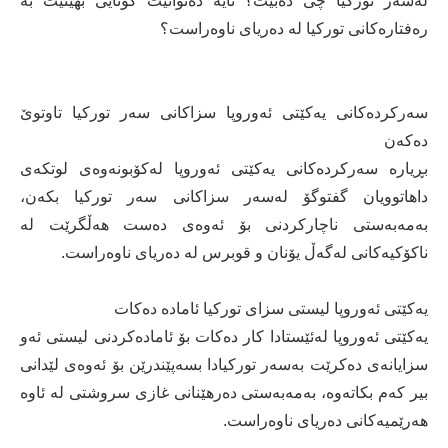
لەسەر توركیا چی دەبێت؟ ئایە دەتوانێت كۆتایی بهێنێت بە
رەفتارەكانی توركیا لە دەریای ناوەراست؟
سەركردەكانی یەكێتی ئەوروپا سزاكانی سەر توركیا تاوتوێ
دەكەن
بڕیارە سەركردەكانی یەكێتی ئەوروپا لەكۆبونەوەی لوتكەی
داهاتوویان گفتوگۆ لەسەر سزاكانی سەر توركیا بكەن،
بەمەبەستی ناچاركردنی بۆ ئەوەی دەست هەڵگرێت لە
ناكۆكیەكانی لەگەڵ یۆنان و قوبرس لە دەریای ناوەراست.
یەكێتی ئەوروپا لیستی سزای توركیا ئامادە دەكات
یەكێتی ئەوروپا لەئێستادا كار دەكات بۆ ئامادەكردنی لیستی ئەو
سزایانەی دەكرێت بەسەر توركیادا بسەپێندرێن بۆ ئەوەی لێدانی
بیر كەم بكاتەوە، بەمەبەستی دەرهێنانی غازی سروشتی لە ئاوە
هەرێمیەكانی دەریای ناوەراست.