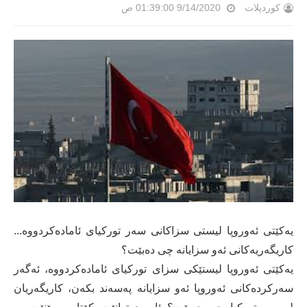
کوردپلات
9/14/2020 01:39:00 ص
یەكێتی ئەوروپا لیستی سزاكانی سەر توركیای ئامادەكردووە...
كاریگەریەكانی ئەو سزایانە چی دەبێت؟
یەكێتی ئەوروپا لیستێكی سزای توركیای ئامادەكردووە، ئەگەر
سەركردەكانی ئەوروپا ئەو سزایانە پەسەند بكەن، كاریگەریان