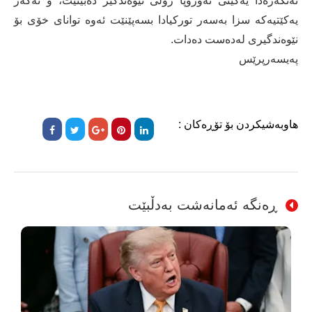
ئەنكەرەدا یەكێتی ئەوروپا رۆڵی نێوەندگیر دەبینێت، و ئەگەر
یەكێتیەكە سزا بەسەر توركیادا بسەپێنێت ئەوە توانای خۆی بۆ
نێوەندگیری لەدەست دەدات.
پەیسەرپرێس
هاوبەشیکردن بۆ تۆڕەکان :
ڕەنگە ئەمانەشت بەدڵبێت