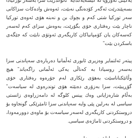
یەكێتی ئەوروپا لە كێشەیەكدایە" ناتواندرێت سزا بەسەر توركیادا
بسەپێندرێت ئەگەر كۆدەنگی نەبێت، ئەوەش وادەكات سزاكانی
سەر توركیا شتی كەم و بچوك بن و نەبنە هۆی ئەوەی توركیا
ناچار بێت رەفتاری خۆی بگۆرێت، بەوەش سزای كەم لەسەر
كەسەكان یان كۆمپانیاكان كاریگەری ئەوتۆی نابێت كە جێگەی
باسكردن بێت"
پیتەر ئەلتمایر وەزیری ئابوری ئەڵمانیا دەربارەی سەپاندنی سزا
بەسەر روسیادا بە كەناڵی یەكی ئەڵمانی راگەیاند" هیچ
وڵاتێكناناسێت بەهۆی رێكاری لەم جۆرەوە رەفتاری خۆی
گۆڕیبێت، سزا بەزۆری دەبێتە هۆی توندرەوی لە سیاسەت"
بەڵام شارەزایانی وەك یینس كلوگە لە دامەزراوەی زانستی
سیاسی لە بەرلین پێی وایە سەپاندنی سزا ئامێرێكی گونجاوە بۆ
دروستكردنی كاریگەری لەسەر سیاسەت بۆ ماوەی دوورمەودا،
و دروستكردنی ئاماژەی سیاسی.