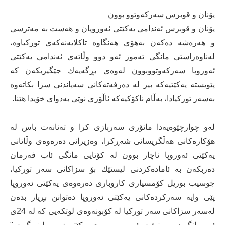
یۆنان و قوبرس سەركەوتوو بوون
یۆنان و قوبرس ئەندامی یەكێتی ئەوروپان و هەست بە مەترسی
و هەرەشە دەكەن بەهۆی هەنگاوە تاكلایەنەكەی توركیاوە،
لەناوەراستی مانگی تەموز ئەو دوو وڵاتەی ئەندامی یەكێتی
ئەوروپا سەركەوتووبوون لەوەی بڕگەیەك جێگیربكەن كە
پێویستە یەكێتیەكە بیر لە دەرفەتەكانی سەپاندنی سزا بكاتەوە
بەسەر توركیادا، بەڵام ناكۆكیەكە ئاڵۆزی نوێی بەدوای خۆیدا هێنا.
لەو چوارچێوەیەدا مانۆری سەربازی كرا و تەنانەت باس لە
هۆكارەكانی هەڵگریسانی شەڕكرا، وەزیرانی دەرەوەی وڵاتانی
یەكێتی ئەوروپا ناچار بوون لە كۆتایی مانگی ئاب فەرمان
دەربكەن بە ئامادەكردنی لیستێك بۆ سزاكانی سەر توركیا،
جوسیب بوریل كۆمسیاری كاروباری دەرەوەی یەكێتی ئەوروپا
پێی وایە سەركردەكانی یەكێتی ئەوروپا دەتوانن بڕیار بدەن
لەسەر سزاكانی سەر توركیا لە كۆبونەوەی لوتكەیی كە لە 24ی