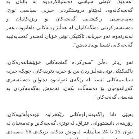
"هەندێک لایەنی سیاسی دەستیانکردووە بە پاڵنان بە
گەنجەکانەوە، لەپێناو دروستکردنی حیزبی سیاسیی نوێ،
بەمەبەستی راکێشانی گەنجەکان بۆ ریزەکانیان و
دەستەبەرکردنی دەنگەکانیان لە هەڵبژاردنەکانی داهاتوودا، هەر
لەبەرئەوە، ئەو حیزبانە، تاکتیکی نوێی خۆیان لەسەر کەسایەتییە
گەنجەکانی ئێستا بونیاد دەنێن".
ئەو زیاتر دەڵێ "سەرکردە گەنجەکانی خۆپێشاندەرەکان،
تاکتیکێکی نوێی هەڵبژاردن نین بۆ حیزبە دێرینەکان، چونکە حیزبە
سیاسییەکانی ئێستا لە رێگەی ئەوانەوە دەتوانن دەستەبەری
گەڕانەوەیان بۆ دەسەڵات بکەن، ئەمەش بەگەمەکردن بە
هەستی گەنجەکان".
بەپێی داتا راگەیەندراوەکانی رێکخراوە نێودەوڵەتییەکان،
زۆرینەی دانیشتووانی عێراق، لە توێژی گەنجەکانن و تەمەنیان لە
نێوان 15 تا 24 ساڵیدایە، ئەوەش دەکاتە نزیکەی 56 لەسەدی