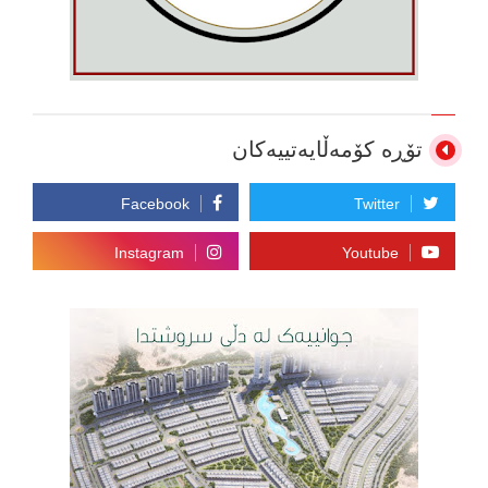
تۆڕە کۆمەڵایەتییەکان