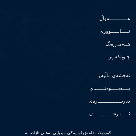
هــــــــــــەواڵ
ئـــــابـــــووری
هــەمەڕەنگ
چاوپێکەوتن
نەخشەی ماڵپەڕ
پــــەیـــــوەنــــــدی
دەربـــــــــــــــارەی
ئـــــەرشــــــیـــــف
كوردپلات دامەزراوەیەكی میدیایی ئەهلی ئازادە لە