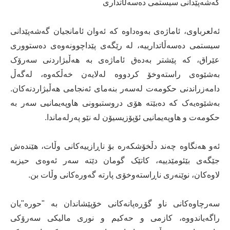
گەشەپێدانی سیستمی دەسەڵاتداری
ئەلعرباوی، ئاماژەی بەوەداوە کە ئەوان ئامانجیان گەشەپێدانی
سیستمی دەسەڵاتدارییە، لە رێگەی پێداچوونەوەی دەستووری
عێراق، کە پێشتر بەدەق ئاماژەی بە هەڵبژاردنی سەرۆک
بەشێوەی راستەوخۆ کردووە لەلایەن خەڵکەوە، لەگەڵ
دامەزراندنی حکومەت لەسەر بنەمای ئەنجامی هەڵبژاردنەکان.
بەشێوەیەک کە دەبێتە هۆی دروستبوونی هاوپەیمانیی سەر بە
حکومەت و هاوپەیمانیی ئۆپۆزیسیۆن لە نێو پەرلەماندا.
ئەو هەنگاوە چەند دڵخۆشکەرە بۆ ناڕازییەکانی وڵات، هێندەش
جێگەی بێئومێدییە، کاتێک گومان دێتە سەر ئەوەی حیزبە
لاوەکان، نوێنەری ناڕاستەوخۆی پارتە گەورەکانی وڵات بن.
سەرچاوەکانی ناو گۆڕەپانەکانی خۆپێشاندان بە "حورە"یان
راگەیاندووە، کازمی و حەکیم و نوری مالیکی سەرۆکی