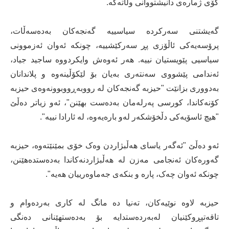
کۆی ژمارەی دانیشتووانی وڵاتەکە.
گەیشتنی سەرکردە سیاسییە گەنجەکان بەدەسەڵات،
پرۆسەیەکی ئاڵۆزی پڕ سەرکێشییە، چونکە ئەوان ئەزموونی
سیاسیی پێویستیان نییە. هەر ئەوەش وایکردووە ساجید جیاد،
ئەندامی پێشووی سەنتەری بەیان بۆ لێکۆڵینەوە و پلاندانان
بەدووری بزانێت "حیزبە گەنجەکان لە رووبەڕووبوونەوەی حیزبە
کۆنەکاندا، کورسی پەرلەمان بەدەست بهێنن"، ئەو زیاتر دەڵێ
"هیچ ئاسۆیەکی دڵخۆشکەر لەو بارەیەوە، لە ئارادا نییە".
ئەو دەڵێ "ئەگەر یاسای هەڵبژاردن وەک خۆی بمێنێتەوە، حیزبە
گەورەکان ئەنجامی مەزن لە هەڵبژاردنەکاندا بەدەستدەهێنن،
چونکە ئەوان چەک، پارە و بنکەی جەماوەرییان هەیە".
حیزبە لاوە نوێیەکان، تەنیا دە مانگ لە کاری بەردەوام و
تاقەتپڕوکێنیان لەبەردەستدایە بۆ بەدەستهێنانی دەنگی