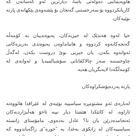
هاوپەیمانیی دەوڵەتی یاسا، دیارترین ئەو کەسانەن کە
کاریانکردووە بۆ سەرخستنی گەنجان بۆ پێشەوەی پێکهاتەی پارتە
نوێیەکان.
جیا لەوە هەندێک لە حیزبەکان، پەیوەندییان بە کۆمەڵە
گەنجەکانەوە کردووە و هانیانداوەن پەیوەندی بەریزەکانی
ئەوانەوە بکەن، یان حیزبی نوێ دروست بکەن، لەگەڵ
چاوخستنە سەر چالاکڤانانی سۆشیالمیدیا و ئەوانەی لە
کۆمەڵگەدا لایەنگریان هەیە.
پارتە پەردەپۆشکراوەکان
لەبارەی ئەو مشتومڕە سیاسییە نوێیەی لە عێراقدا هاتووەتە
ئاراوە، لە کاتێکدا هێشتا دیار نییە ئاخۆ هەڵبژاردنەکان
ئەنجامدەدرێن یان نا؟ عادل بەدەوی، مامۆستای زانستە
سیاسییەکان لە زانکۆی بەغدا، بە "حورە"ی راگەیاندووە کە