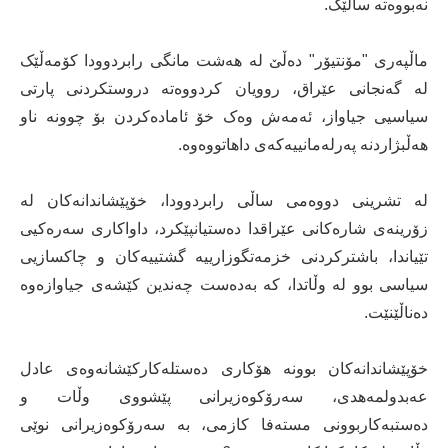
نەبووەتە ساڵێک.
ماڵپەری "مۆنتیۆر" دەڵێ لە هەشت مانگی رابردوودا کۆمەڵێک
لە گەنجانی عێراق، روویان کردووەتە دروستکردنی پارتی
سیاسیی جیاواز، ئەمەش وەک خۆ ئامادەکردن بۆ چوونە ناو
هەڵبژاردنە پەرلەمانییەکەی داهاتووەوە.
لە تشرینی دووەمی ساڵی رابردوودا، خۆپێشاندانەکان لە
زۆرینەی شارەکانی عێراقدا دەستیانپێکرد، داواکاری سەرەکیی
تێیاندا، باشترکردنی خزمەتگوزارییە گشتییەکان و چاکسازیی
سیاسی بوو لە وڵاتدا، کە بەدەست چەندین کێشەی جیاوازەوە
دەناڵێنێت.
خۆپێشاندانەکان بوونە هۆکاری دەستلەکارکێشانەوەی عادل
عەبدولمەهدی، سەرۆکوەزیرانی پێشووی وڵات و
دەستبەکاربوونی مستەفا کازمی، بە سەرۆکوەزیرانی نوێی