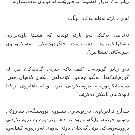
زیاتر لە 7 هەزار کەسیش بە ڤایرۆسەکە گیانیان لەدەستداوە.
لەبری پارتە تەقلیدییەکانی وڵات
ئەندامی یەکێک لەو پارتە نوێیانە کە هێشتا ناونەنراوە،
ئاشکرایکردووە "دەمانەوێت جێگرەوەیەکی سەرکەوتووی
حیزبەکانی ئێستا بین".
ئەو زیاتر گوتویەتی: "ئێمە تاکە حیزبی گەنجەکان نین لە
گۆڕەپانەکەدا، بەڵکو چەندین کۆمەڵەی دیکەی گەنجان هەن،
دەستیانکردووە بە دروستکردنی حیزب و لە داهاتووی نزیکدا
ناوەکانیان ئاشکرا دەکرێت".
سەڵاح ئەلعرباوی، بەڕێوەبەری پێشووی نووسینگەی سەرۆکی
رەوتی حیکمە، رایگەیاندووە کە دەستیکردووە بە دروستکردنی
بزووتنەوەیەکی نوێی گەنجان، دوای ئەوەی لەو رەوتە کشایەوە