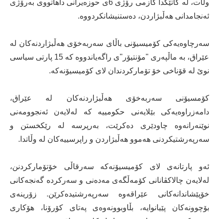
وڵات، لە کاتێکدا کازمی رۆژی 6ی حوزەیرانی داهاتووی بەرۆژی
ئەنجامدانی هەڵبژاردن، دەستنیشانکردووە.
سەرچاوەیەکی کۆمیسیۆنی باڵای سەربەخۆی هەڵبژاردنەکان لە
عێراق، بە ماڵپەری "مۆنتیۆر"ی راگەیاندووە کە 15 پارتی سیاسی
نوێ لە قۆناخی خۆ تۆمارکردندان لای کۆمیسیۆنەکە.
کۆمسیۆنی سەربەخۆی هەڵبژاردنەکان لە عێراق،
دامەزراوەیەکی بێلایەنی حکومییە کە لەلایەن ئەنجوومەنی
نوێنەرانەوە چاودێری دەکرێت، بەرپرسە لە رێکخستن و
سەرپەرشتیکردنی هەموو هەڵبژاردن و راپرسییەکان لە وڵاتدا.
ئەو پارتانەی لای کۆمیسیۆنەکە سەرقاڵی خۆتۆمارکردنن،
لەلایەن چالاکڤانانی کۆمەڵگەی مەدەنی و سەرکردە گەنجەکانی
خۆپێشاندانەکانی عێراقەوە سەرپەرشتیدەکرێن. زۆرینەی
بۆچوونەکان پێیانوایە، بڵاوبوونەوەی پەتای کۆرۆنا، هۆکاری