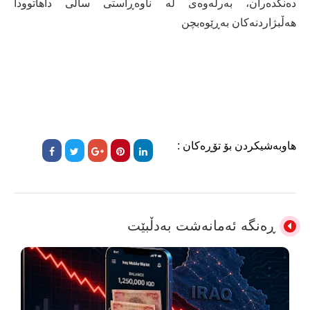
دەنگدەران، بەرلەوەی لە ناوەڕاستی ساڵی داهاتوودا
هەڵبژاردنەکان بەڕێوەبچن
هاوبەشیکردن بۆ تۆڕەکان :
ڕەنگە ئەمانەشت بەدڵبێت