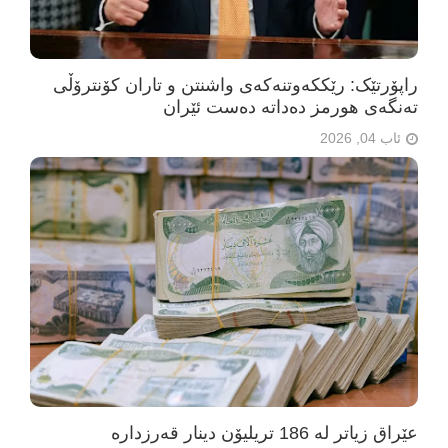
راپۆرتێک: رێککەوتنەکەی واشنتن و تاران کۆنترۆڵی
تەنگەی هورمز دەداتە دەست ئێران
ئاب 04, 2026
عێراق زیاتر لە 186 تریلیۆن دینار قەرزدارە