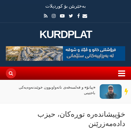
بەخێربێن بۆ کوردپلات
KURDPLAT
«پیانۆ» و فەلسەفەی ناتەواوبوون خوێندنەوەیەکی
سەر
باختینی
دێڕ
خۆپیشاندەرە توڕەكان، حیزب
دادەمەزرێنن