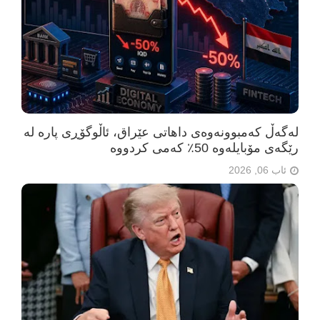
لەگەڵ کەمبوونەوەی داهاتی عێراق، ئاڵوگۆڕی پارە لە
رێگەی مۆبایلەوە 50٪ کەمی کردووە
ئاب 06, 2026