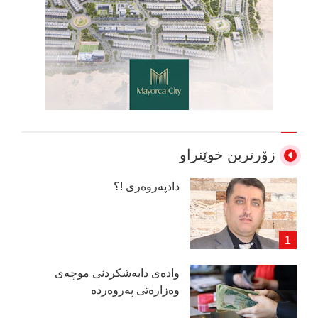
زۆرترین خوێنراو
دادپەروەری !؟
وادەی دابەشكردنی موچەی
وەزارەتی پەروەردە