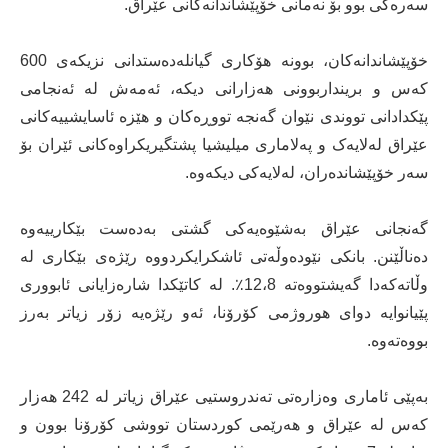
سەرەکی بوو بۆ نەمانی خۆپێشاندانەکانی عێراق.
خۆپێشاندانەکان، بوونە هۆکاری گیانلەدەستدانی نزیکەی 600
کەس و برینداربوونی هەزارانی دیکە، ئەمەش لە ئەنجامی
پێکدادانی تووندی نێوان گەنجە تووڕەکان و هێزە ئاسایشییەکانی
عێراق لەلایەک و پەلاماری میلیشیا پشتگیریکراوەکانی ئێران بۆ
سەر خۆپێشاندەران، لەلایەکی دیکەوە.
گەنجانی عێراق بەشێوەیەکی گشتی بەدەست بێکارییەوە
دەناڵێنن. بانکی نێودەوڵەتی ئاشکرایکردووە رێژەی بێکاری لە
وڵاتەکەدا گەیشتووەتە 12،8٪. لە کاتێکدا شارەزایانی ئابووری
پێیانوایە دوای هوروژمی کۆرۆنا، ئەو رێژەیە زۆر زیاتر بەرز
بووەتەوە.
بەپێی ئاماری وەزارەتی تەندروستیی عێراق زیاتر لە 242 هەزار
کەس لە عێراق و هەرێمی کوردستان تووشی کۆرۆنا بوون و