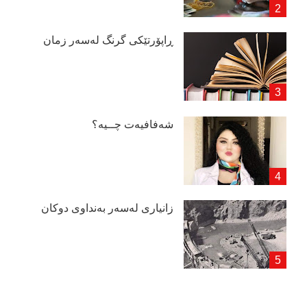
ڕاپۆرتێكی گرنگ لەسەر زمان
شەفافیەت چــیە؟
زانیاری لەسەر بەنداوی دوكان