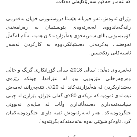
کە عەمار حەکیم سەرۆکایەتی دەکات.
وێڕای ئەوەش، ئەو حیزبانە هێشتا دروستبوونی خۆیان بەفەرمی
رانەگەیاندووە، لەبەرئەوەی پێویستییان بە رەزامەندی
کۆمیسیۆنی باڵای سەربەخۆی هەڵبژاردنەکان هەیە، بەڵام لەگەڵ
ئەوەشدا، بەکردەنی دەستیانکردووە بە کارکردن لەسەر
ئاستەکانی رێکخستن.
ئەلعرباوی دەڵێ: "ساڵی 2018، ساڵی گۆڕانکاری گرنگ و خاڵی
وەرچەرخانی مێژوویی بوو لە عێراقدا، چونکە رێژەی
بەشداریکردن لە هەڵبژاردنەکاندا لە 20٪ی تێنەپەڕاند، ئەمەش
نیشانەی ئەوەیە کە نزیکەی 80٪ی گەلی عێراق، بێزارن لە چینی
سیاسەتمەداری دەسەڵاتداری وڵات لە سایەی نەبوونی
جێگرەوەیەکدا. هەر لەبەرئەوەش ئێمە داوای جێگرەوەیەکمان
کرد، تاوەکو شوێنی نەوە بەتەمەنەکە بگرێتەوە".