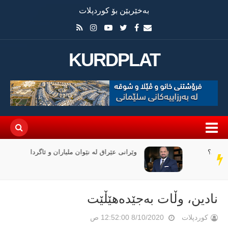
بەخێربێن بۆ کوردپلات
KURDPLAT
وێرانی عێراق لە نێوان ملیاران و ئاگردا
سەر
دێڕ
نادین، وڵات بەجێدەهێڵێت
کوردپلات
8/10/2020 12:52:00 ص