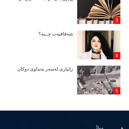
شەفافیەت چــیە؟
زانیاری لەسەر بەنداوی دوكان
هــــــــــــەواڵ