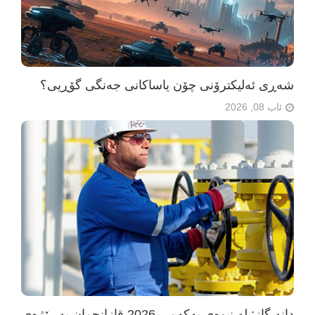
شەڕی ئەلیکترۆنی چۆن یاساکانی جەنگی گۆڕیی؟
ئاب 08, 2026
دانە گاز: لە نیوەی یەکەمی 2026 قازانجمان بە رێژەی