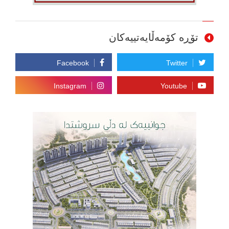
تۆڕە کۆمەڵایەتییەکان