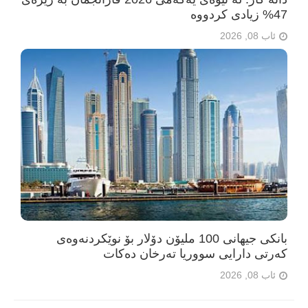
47% زیادی کردووە
ئاب 08, 2026
بانکی جیهانی 100 ملیۆن دۆلار بۆ نوێکردنەوەی
کەرتی دارایی سووریا تەرخان دەکات
ئاب 08, 2026