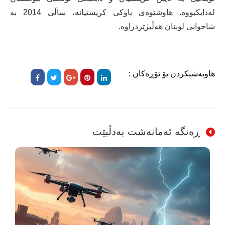
لەدایکبووە. هاوشێوەی باوکی کریستیانە، ساڵی 2014 بە
شاجوانی لوبنان هەڵبژێردراوە.
هاوبەشیکردن بۆ تۆڕەکان :
ڕەنگە ئەمانەشت بەدڵبێت