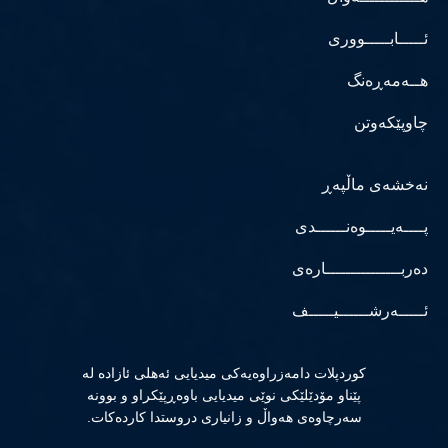
ئـــــابـــــووری
هــەمەڕەنگ
چاوپێکەوتن
نەخشەی ماڵپەڕ
پــــەیـــــوەنــــــدی
دەربـــــــــــــــارەی
ئـــــەرشــــــیـــــف
كوردپلات دامەزراوەیەكی میدیایی ئەهلی ئازادە لە
پێناو مۆدێلێكی نوێی میدیایی باوەڕپێكراو و بوونە
سەرچاوەی هەواڵ و زانیاری دروستدا كاردەكات.