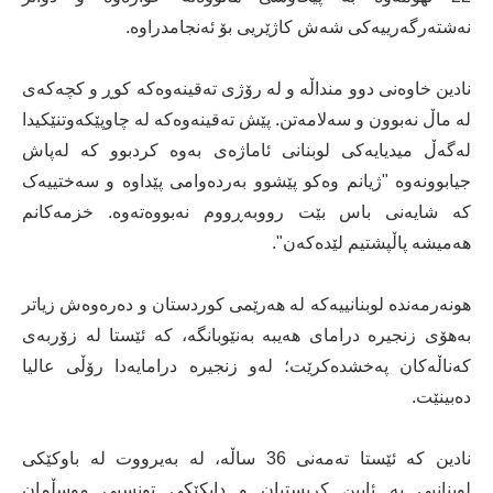
نەشتەرگەرییەکی شەش کاژێریی بۆ ئەنجامدراوە.
نادین خاوەنی دوو منداڵە و لە رۆژی تەقینەوەکە کوڕ و کچەکەی
لە ماڵ نەبوون و سەلامەتن. پێش تەقینەوەکە لە چاوپێکەوتنێکیدا
لەگەڵ میدیایەکی لوبنانی ئاماژەی بەوە کردبوو کە لەپاش
جیابوونەوە "ژیانم وەکو پێشوو بەردەوامی پێداوە و سەختییەک
کە شایەنی باس بێت رووبەڕووم نەبووەتەوە. خزمەکانم
هەمیشە پاڵپشتیم لێدەکەن".
هونەرمەندە لوبنانییەکە لە هەرێمی کوردستان و دەرەوەش زیاتر
بەهۆی زنجیرە درامای هەیبە بەنێوبانگە، کە ئێستا لە زۆربەی
کەناڵەکان پەخشدەکرێت؛ لەو زنجیرە درامایەدا رۆڵی عالیا
دەبینێت.
نادین کە ئێستا تەمەنی 36 ساڵە، لە بەیرووت لە باوکێکی
لوبنانیی بە ئایین کریستیان و دایکێکی تونسیی موسڵمان