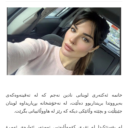
خانمە ئەکتەری لوبنانی نادین نەجم کە لە تەقینەوەکەی
بەیرووتدا برینداربوو دەڵێت، لە نەخۆشخانە بڕیاریداوە لوبنان
جێبێڵێت و بچێتە وڵاتێکی دیکە کە رێز لە هاووڵاتییانی بگرێت.
لە پۆستێکیدا لە تۆڕی کۆمەڵایەتیی توویتەر ئێوارەی ئەمڕۆ