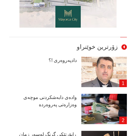
زۆرترین خوێنراو
دادپەروەری !؟
وادەی دابەشكردنی موچەی
وەزارەتی پەروەردە
ڕاپۆرتێكی گرنگ لەسەر زمان