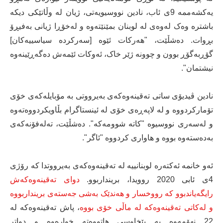
یەکشەممە 9ی ئاب، نادین نووسیویەتی، ژیان لە وڵاتێکی دیکە
باشترە وەک لەوەی لە لوبنان بمێنێتەوە و لەخۆڕا ژیانی بەفیڕۆ
بڕوات. دەشڵێت، "هەرکات ئێوە [سەرکردە سیاسییەکان]
گۆڕبەگۆڕ بوون و چوونە ژێر خاک، ئەوکات ئێمەش دەگەڕێینەوە
نیشتمان".
نادین ڤیدیۆی ساتی تەقینەوەکەی بەیرووتی بە مۆبایلەکەی خۆی
تۆمارکردووە و لە لاپەڕەی خۆی لە ئینستاگرام بڵاویکردووەتەوە
و لەسەری نووسیوە "کاتە شوومەکە". دەشڵێت، تەلەفۆنەکەی
بەدەستەوە بووە و هاواری کردووە "ئاگر".
ئەو خانمە ئەکتەرە لوبنانییە لە تەقینەوەکەی بەیرووتدا کە رۆژی
4ی ئابی 2020 روویدا، برینداربوو.
دوای تەقینەوەکەش
رایگەیاندبوو کە رووخسار و هەندێک بەشی جەستەی برینداربووە
و لەکاتی تەقینەوەکە لە ماڵی خۆی بووە
، پاش تەقینەوەکە لە
22 نهۆمەوە بە پێخاوسی هاتووەتە خوارەوە و دواتر