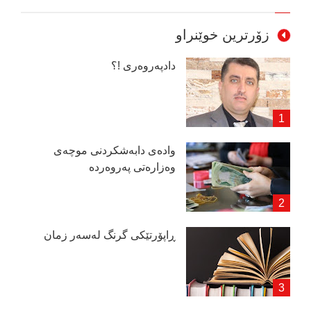
زۆرترین خوێنراو
دادپەروەری !؟
وادەی دابەشكردنی موچەی
وەزارەتی پەروەردە
ڕاپۆرتێكی گرنگ لەسەر زمان