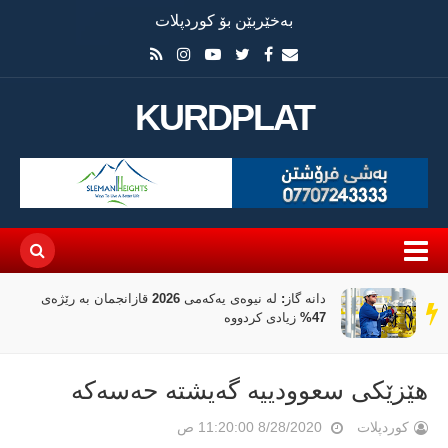
بەخێربێن بۆ کوردپلات
KURDPLAT
دانە گاز: لە نیوەی یەکەمی 2026 قازانجمان بە رێژەی
سەر
47% زیادی کردووە
دێڕ
هێزێكی سعوودییه‌ گه‌یشته‌ حه‌سه‌كه‌
کوردپلات
8/28/2020 11:20:00 ص