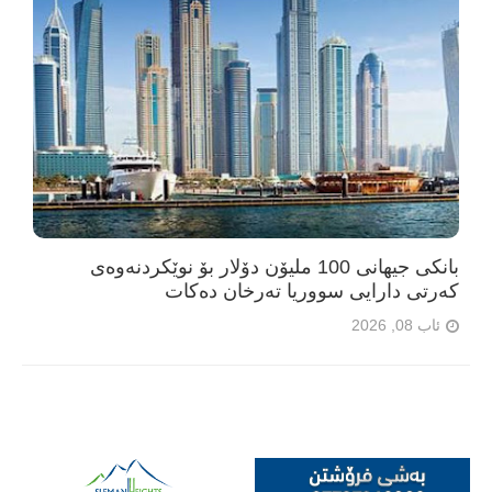
بانکی جیهانی 100 ملیۆن دۆلار بۆ نوێکردنەوەی
کەرتی دارایی سووریا تەرخان دەکات
ئاب 08, 2026