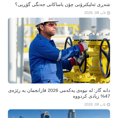
شەڕی ئەلیکترۆنی چۆن یاساکانی جەنگی گۆڕیی؟
ئاب 08, 2026
دانە گاز: لە نیوەی یەکەمی 2026 قازانجمان بە رێژەی
47% زیادی کردووە
ئاب 08, 2026