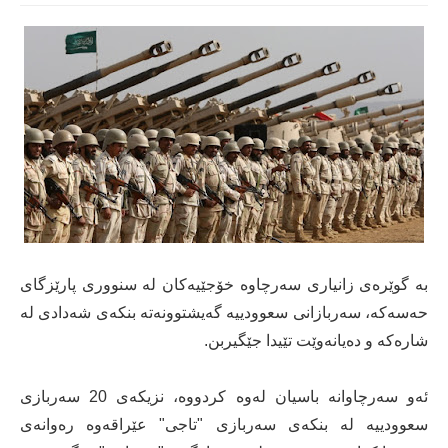
به‌ گوێره‌ی زانیاری سه‌رچاوه‌ خۆجێیه‌كان له‌ سنووری پارێزگای
حه‌سه‌كه‌، سه‌ربازانی سعوودییه‌ گه‌یشتوونه‌ته‌ بنكه‌ی شه‌دادی له‌
شاره‌كه‌ و ده‌یانه‌وێت تێیدا جێگیربن.
ئه‌و سه‌رچاوانه‌ باسیان له‌وه‌ كردووه‌، نزیكه‌ی 20 سه‌ربازی
سعوودییه‌ له‌ بنكه‌ی سه‌ربازی "تاجی" عێراقه‌وه‌ ره‌وانه‌ی