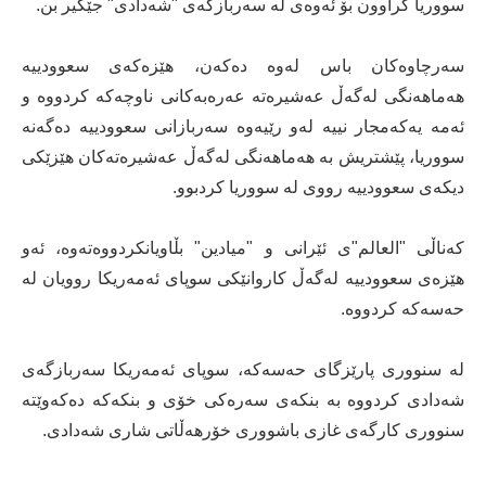
سووریا كراوون بۆ ئه‌وه‌ی له‌ سه‌ربازگه‌ی "شه‌دادی" جێگیر بن.
سه‌رچاوه‌كان باس له‌وه‌ ده‌كه‌ن، هێزه‌كه‌ی سعوودییه‌
هه‌ماهه‌نگی له‌گه‌ڵ عه‌شیره‌ته‌ عه‌ره‌به‌كانی ناوچه‌كه‌ كردووه‌ و
ئه‌مه‌ یه‌كه‌مجار نییه‌ له‌و رێیه‌وه‌ سه‌ربازانی سعوودییه‌ ده‌گه‌نه‌
سووریا، پێشتریش به‌ هه‌ماهه‌نگی له‌گه‌ڵ عه‌شیره‌ته‌كان هێزێكی
دیكه‌ی سعوودییه‌ رووی له‌ سووریا كردبوو.
كه‌ناڵی "العالم"ی ئێرانی و "میادین" بڵاویانكردووه‌ته‌وه‌، ئه‌و
هێزه‌ی سعوودییه‌ له‌گه‌ڵ كاروانێكی سوپای ئه‌مه‌ریكا روویان له‌
حه‌سه‌كه‌ كردووه‌.
له‌ سنووری پارێزگای حه‌سه‌كه‌، سوپای ئه‌مه‌ریكا سه‌ربازگه‌ی
شه‌دادی كردووه‌ به‌ بنكه‌ی سه‌ره‌كی خۆی و بنكه‌كه‌ ده‌كه‌وێته‌
سنووری كارگه‌ی غازی باشووری خۆرهه‌ڵاتی شاری شه‌دادی.