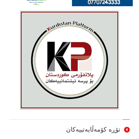
تۆڕە کۆمەڵایەتییەکان