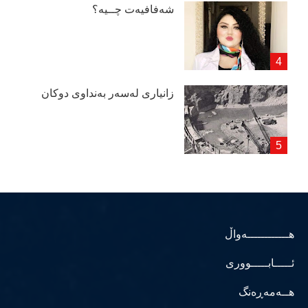
شەفافیەت چــیە؟
زانیاری لەسەر بەنداوی دوكان
هــــــــــــەواڵ
ئـــــابـــــووری
هــەمەڕەنگ