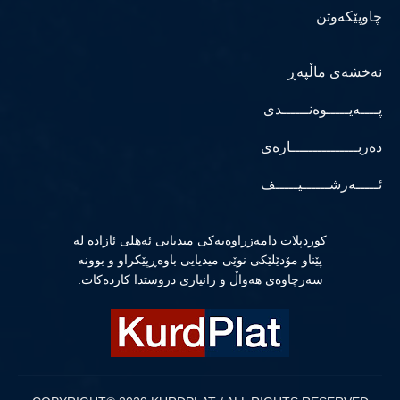
چاوپێکەوتن
نەخشەی ماڵپەڕ
پــــەیـــــوەنــــــدی
دەربـــــــــــــــارەی
ئـــــەرشــــــیـــــف
كوردپلات دامەزراوەیەكی میدیایی ئەهلی ئازادە لە
پێناو مۆدێلێكی نوێی میدیایی باوەڕپێكراو و بوونە
سەرچاوەی هەواڵ و زانیاری دروستدا كاردەكات.