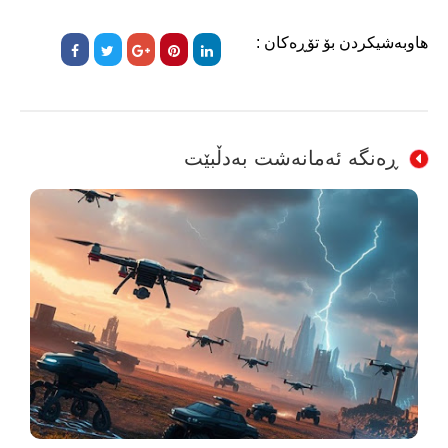
هاوبەشیکردن بۆ تۆڕەکان :
ڕەنگە ئەمانەشت بەدڵبێت