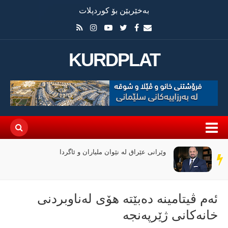
بەخێربێن بۆ کوردپلات
KURDPLAT
وێرانی عێراق لە نێوان ملیاران و ئاگردا
سەر
دێڕ
ئەم ڤیتامینە دەبێتە هۆی لەناوبردنی
خانەكانی ژێرپەنجە