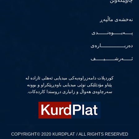
چاوپێکەوتن
نەخشەی ماڵپەڕ
پــــەیـــــوەنــــــدی
دەربـــــــــــــــارەی
ئـــــەرشــــــیـــــف
كوردپلات دامەزراوەیەكی میدیایی ئەهلی ئازادە لە
پێناو مۆدێلێكی نوێی میدیایی باوەڕپێكراو و بوونە
سەرچاوەی هەواڵ و زانیاری دروستدا كاردەكات.
COPYRIGHT© 2020 KURDPLAT / ALL RIGHTS RESERVED