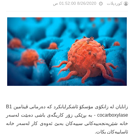
کوردپلات
8/26/2020 01:52:00 ص
زانایان لە زانكۆی مۆسكۆ ئاشكرایانكرد كە دەرمانی ڤیتامین B1
- cocarboxylase بە بڕێكی زۆر كاریگەی باشی دەبێت لەسەر
خانە شێرپەنجەییەكانی سییەكان بەبێ ئەوەی كار لەسەر خانە
ئاساییەكان بكات.