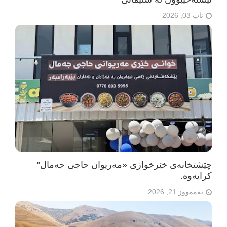
ئاب 03, 2026
چێشتخانەی خێرخوازی «مەریوان حاجی جەمال"
كرایه‌وه‌.
تەممووز 21, 2026