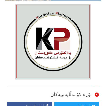
تۆڕە کۆمەڵایەتییەکان