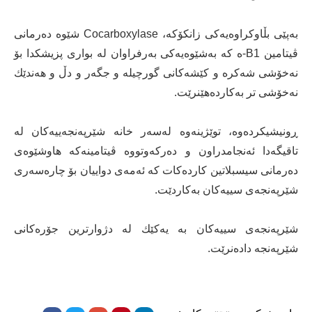
بەپێی بڵاوكراوەیەكی زانكۆكە، Cocarboxylase شێوە دەرمانی
ڤیتامین B1-ە كە بەشێوەیەكی بەرفراوان لە بواری پزیشكدا بۆ
نەخۆشی شەكرە و كێشەكانی گورچیلە و جگەر و دڵ و هەندێك
نەخۆشی تر بەكاردەهێنرێت.
ڕونیشیكردەوە، توێژینەوە لەسەر خانە شێرپەنجەییەكان لە
تاقیگەدا ئەنجامدراون و دەركەوتووە ڤیتامینەكە هاوشێوەی
دەرمانی سیسبلاتین كاردەكات كە ئەمەی دواییان بۆ چارەسەری
شێرپەنجەی سییەكان بەكاردێت.
شێرپەنجەی سییەكان بە یەكێك لە دژوارترین جۆرەكانی
شێرپەنجە دادەنرێت.