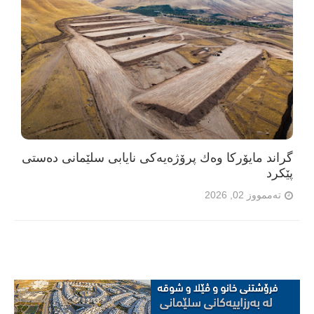
گراند مایۆرکا وەك پرۆژەیەکی نایابی سلێمانی دەستی
پێکرد
تەممووز 02, 2026