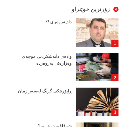
زۆرترین خوێنراو
دادپەروەری !؟
وادەی دابەشكردنی موچەی
وەزارەتی پەروەردە
ڕاپۆرتێكی گرنگ لەسەر زمان
شەفافیەت چــیە؟