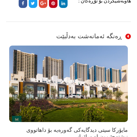
هاوبەشیکردن بۆ تۆڕەکان :
ڕەنگە ئەمانەشت بەدڵبێت
مایۆرکا سیتی دیدگایەکی گەورەیە بۆ داهاتووی
نیشتەجێبوون لە سلێمانی