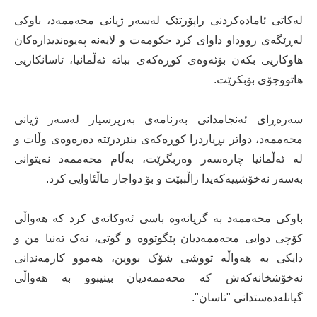
لەکاتی ئامادەکردنی راپۆرتێک لەسەر ژیانی محەممەد، باوکی
لەڕێگەی رووداو داوای کرد حکومەت و لایەنە پەیوەندیدارەکان
هاوکاریی بکەن بۆئەوەی کوڕەکەی بباتە ئەڵمانیا، ئاسانکاریی
هاتووچۆی بۆبکرێت.
سەرەڕای ئەنجامدانی بەرنامەی بەرپرسیار لەسەر ژیانی
محەممەد، دواتر بڕیاردرا کوڕەکەی بنێردرێتە دەرەوەی وڵات و
لە ئەڵمانیا چارەسەر وەربگرێت، بەڵام محەممەد نەیتوانی
بەسەر نەخۆشییەکەیدا زاڵببێت و بۆ دواجار ماڵئاوایی کرد.
باوکی محەممەد بە گریانەوە باسی ئەوکاتەی کرد کە هەواڵی
کۆچی دوایی محەممەدیان پێگوتووە و گوتی، نەک تەنیا من و
دایکی بە هەواڵە تووشی شۆک بووین، هەموو کارمەندانی
نەخۆشخانەکەش کە محەممەدیان بینیبوو بە هەواڵی
گیانلەدەستدانی "تاسان".