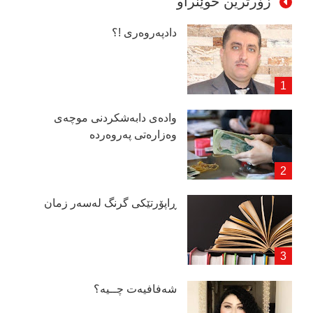
زۆرترین خوێنراو
دادپەروەری !؟
وادەی دابەشكردنی موچەی
وەزارەتی پەروەردە
ڕاپۆرتێكی گرنگ لەسەر زمان
شەفافیەت چــیە؟