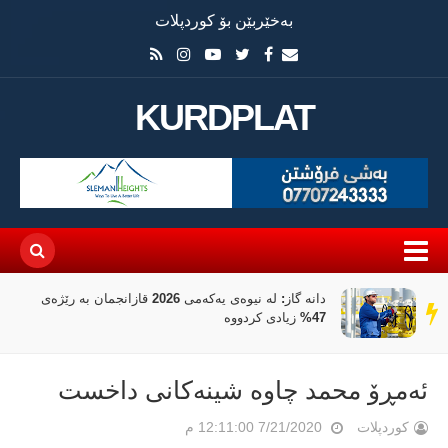
بەخێربێن بۆ کوردپلات
KURDPLAT
دانە گاز: لە نیوەی یەکەمی 2026 قازانجمان بە رێژەی
سەر
47% زیادی کردووە
دێڕ
ئەمڕۆ محمد چاوە شینەكانی داخست
کوردپلات
7/21/2020 12:11:00 م