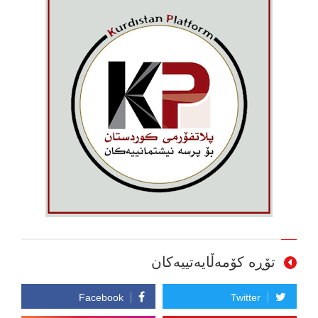
تۆڕە کۆمەڵایەتییەکان