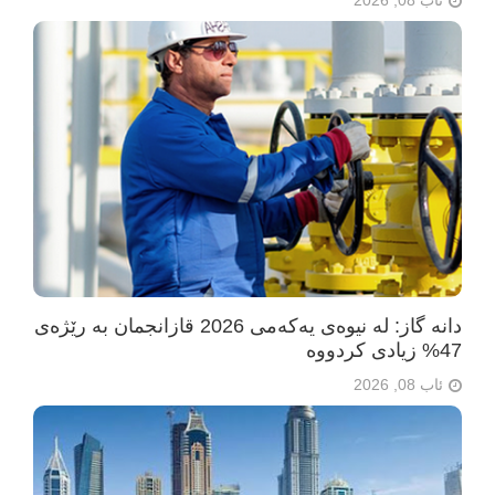
ئاب 08, 2026
دانە گاز: لە نیوەی یەکەمی 2026 قازانجمان بە رێژەی
47% زیادی کردووە
ئاب 08, 2026