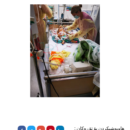
هاوبەشیکردن بۆ تۆڕەکان :