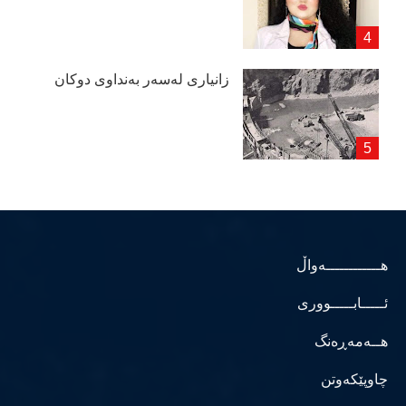
زانیاری لەسەر بەنداوی دوكان
هــــــــــــەواڵ
ئـــــابـــــووری
هــەمەڕەنگ
چاوپێکەوتن