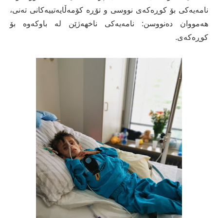
نامەیەکی بۆ کوڕەکەی نووسی و تۆڕە کۆمەڵایەتییەکانی تەنی،
هەمووان دەنووسن: نامەیەکی ناخهەژێن لە باوکەوە بۆ
کوڕەکەی.