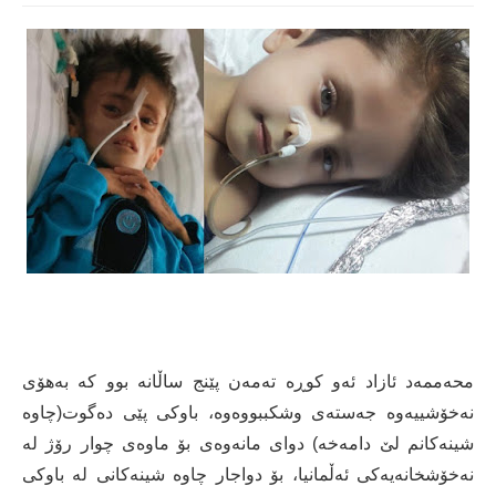
محەممەد ئازاد ئەو کوڕە تەمەن پێنج ساڵانە بوو کە بەهۆی
نەخۆشییەوە جەستەی وشکببووەوە، باوکی پێی دەگوت(چاوە
شینەكانم لێ دامەخە)
دوای مانەوەی بۆ ماوەی چوار رۆژ لە
نەخۆشخانەیەکی ئەڵمانیا، بۆ دواجار چاوە شینەکانی لە باوکی