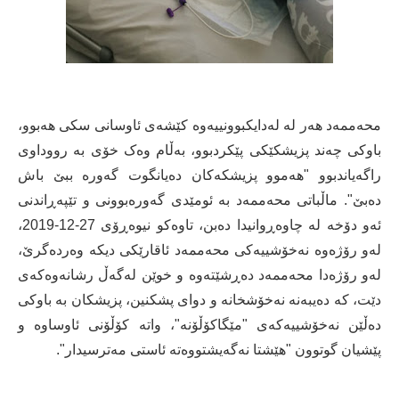
محەممەد هەر لە لەدایکبوونییەوە کێشەی ئاوسانی سکی هەبوو،
باوکی چەند پزیشکێکی پێکردبوو، بەڵام وەک خۆی بە رووداوی
راگەیاندبوو "هەموو پزیشکەکان دەیانگوت گەورە ببێ باش
دەبێ". ماڵباتی محەممەد بە ئومێدی گەورەبوونی و تێپەڕاندنی
ئەو دۆخە لە چاوەڕوانیدا دەبن، تاوەکو نیوەڕۆی 27-12-2019،
لەو رۆژەوە نەخۆشییەکی محەممەد ئاقارێکی دیکە وەردەگرێ،
لەو رۆژەدا محەممەد دەڕشێتەوە و خوێن لەگەڵ رشانەوەکەی
دێت، کە دەیبەنە نەخۆشخانە و دوای پشکنین، پزیشکان بە باوکی
دەڵێن نەخۆشییەکەی "مێگاکۆڵۆنە"، واتە کۆڵۆنی ئاوساوە و
پێشیان گوتوون "هێشتا نەگەیشتووەتە ئاستی مەترسیدار".