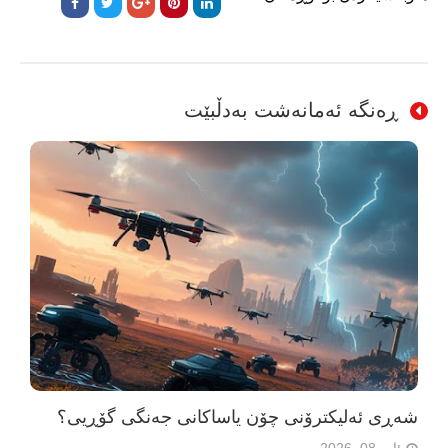
ڕەنگە ئەمانەشت بەدڵبێت
شەڕی ئەلیکترۆنی چۆن یاساکانی جەنگی گۆڕیی؟