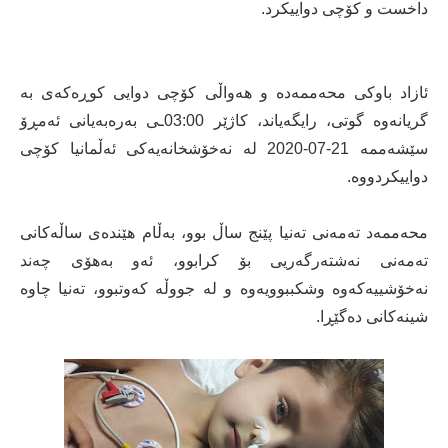
داخست و کۆچی دواییکرد.
ئازاد باوکی محەممەدە و هەواڵی کۆچی دوایی کوڕەکەی بە
گریانەوە گوتی، رایگەیاند، کاژێر 03:00ـی بەرەبەیانی ئەمڕۆ
سێشەممە 21-07-2020 لە نەخۆشخانەیەکی ئەڵمانیا کۆچی
دواییکردووە.
محەممەد تەمەنی تەنیا پێنج ساڵ بوو، بەڵام هێندەی ساڵەکانی
تەمەنی نەشتەرگەریی بۆ کرابوو، ئەو بەهۆی چەند
نەخۆشییەکەوە وشکببوویەوە و لە جووڵە کەوتبوو، تەنیا چاوە
شینەکانی دەگێڕا.