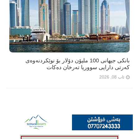
بانکی جیهانی 100 ملیۆن دۆلار بۆ نوێکردنەوەی
کەرتی دارایی سووریا تەرخان دەکات
ئاب 08, 2026