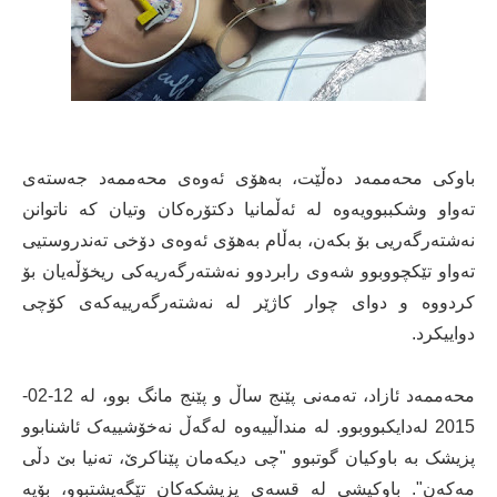
باوکی محەممەد دەڵێت، بەهۆی ئەوەی محەممەد جەستەی
تەواو وشکببوویەوە لە ئەڵمانیا دکتۆرەکان وتیان کە ناتوانن
نەشتەرگەریی بۆ بکەن، بەڵام بەهۆی ئەوەی دۆخی تەندروستیی
تەواو تێکچووبوو شەوی رابردوو نەشتەرگەریەکی ریخۆڵەیان بۆ
کردووە و دوای چوار کاژێر لە نەشتەرگەرییەکەی کۆچی
دواییکرد.
محەممەد ئازاد، تەمەنی پێنج ساڵ و پێنج مانگ بوو، لە 12-02-
2015 لەدایکبووبوو. لە منداڵییەوە لەگەڵ نەخۆشییەک ئاشنابوو
پزیشک بە باوکیان گوتبوو "چی دیکەمان پێناکرێ، تەنیا بێ دڵی
مەکەن". باوکیشی لە قسەی پزیشکەکان تێگەیشتبوو، بۆیە