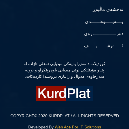
نەخشەی ماڵپەڕ
پــــەیـــــوەنــــــدی
دەربـــــــــــــــارەی
ئـــــەرشــــــیـــــف
كوردپلات دامەزراوەیەكی میدیایی ئەهلی ئازادە لە
پێناو مۆدێلێكی نوێی میدیایی باوەڕپێكراو و بوونە
سەرچاوەی هەواڵ و زانیاری دروستدا كاردەكات.
COPYRIGHT© 2020 KURDPLAT / ALL RIGHTS RESERVED
Developed By
Web Ace For IT Solutions