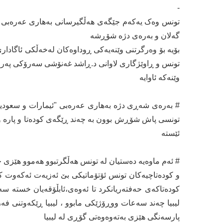
-
تونس وەک یەکەم جێگەی ھەڵگیرسانی بەھاری عەرەبی 
گەلان و بەرەی دژە شۆڕشە
بۆیە بۆ وەرگرتنی وێنەیەکی ڕوداوەکان لەخەڵکی ئاگادا
تونس و ڕاوێژگاری لاوانی د.ڕاشد غەنۆشی سەرۆکی پەرل
وێنەکە ئاوایە
# بەرەی شەڕی دژە بەھاری عەرەبی "ئیمارات و سعودیە
تونسی پاش شۆڕش بوون بە چەند ڕێگەی کودەتا و پارە و 
ئێستە
# ئەم ماوەیە دەستیان لە تونس ھەڵگرتبوو ھەموو ھێزی خۆیا
و کودەتاچیەکان تونس ئۆتۆماتیکی بێ ئەزیەت ئەکەوت کە
کودەتاکەی حەفتەریانکرد تا ئەوەی،ئابڵۆقەیان خستە 
لیبیا چەند سەعات ووڕۆژێکی مابوو ، لیبیا ڕێکەوتنی ف
پارسەنگی ھێزی بەتەوەوەتی گۆڕی لە لیبیا