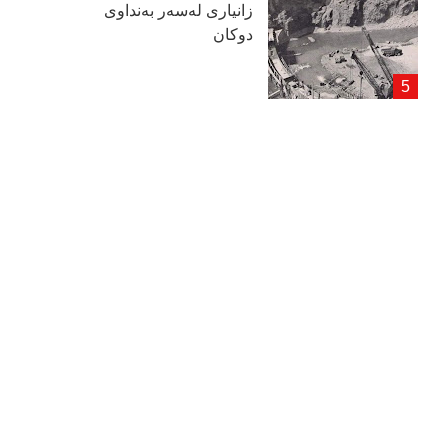
زانیاری لەسەر بەنداوی
دوكان