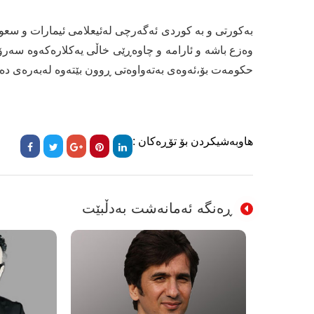
بەکورتی و بە کوردی ئەگەرچی لەئیعلامی ئیمارات و سعو
وەزع باشە و ئارامە و چاوەڕێی خاڵی یەکلارەکەوە سەر
حکومەت بۆ،ئەوەی بەتەواوەتی ڕوون بێتەوە لەبەرەی دەن
هاوبەشیکردن بۆ تۆڕەکان :
ڕەنگە ئەمانەشت بەدڵبێت