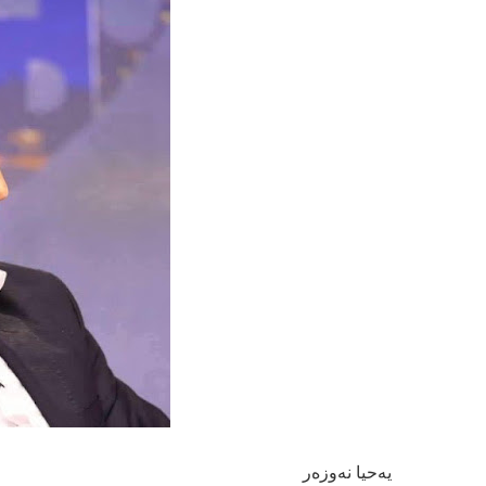
یەحیا نەوزەر