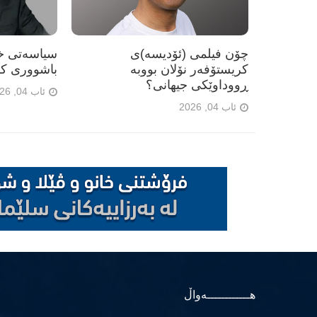
چۆن فیلمی (ئۆدیسە)ی
سیاسەتی خۆ
کریستۆفەر نۆلان بووبە
باشووری کو
ڕووداوێکی جیهانی؟
ئاب 04, 2026
ئاب 04, 2026
هــــــــــــەواڵ