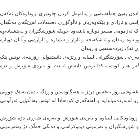
دەن بەبێ ھەڵەشەیی و پەلەپەل کردن چاودێرئ ڕوداوەکان ئەکەن
اسی و ئازادی و پێکەوەژیان و ئاڵوگۆڕی دەسەلات لەڕێگەی دەنگدان
ەک ئەزمومی میسر دوبارە نابێتەوە چونکە شۆڕشگێڕان و لەپێشیانەوە
ەوە زیندان و ئەشکەنجە و ئازار و سێدارە و ئاوارەیی وڵاتان دوبارە
ن نەک ژیردەستەیی و زیندان
رعی شۆڕشگێڕانی لیبیایە و ڕێژەی دانیشتوانی زۆرینەی تونس پێک
ەگەر ھەر کودەتایەکدا تونس دابەش ئەبێت بۆ بەرەی شۆڕش و دژە
ەنوشی زۆر نەفەس درێژانە ھەنگاودەنێن و ڕێگە نادەن بەتێک چوونی
ا لەبەردەمیاندایە و لەئەگەری کودەتادا لە تونس بەدڵنیایی ئەزڵومی
ە ڕوداوەکانی لیبیاوە و بەرەی شۆڕش و بەرەی شەڕی دژە شۆڕش
 بۆ شۆڕشگێران و ئەزمونی دیموکراسی و دەنگی خەڵک دژ بەئەزمونی