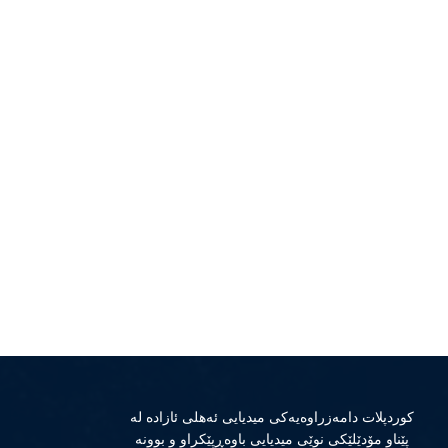
كوردپلات دامەزراوەیەكی میدیایی ئەهلی ئازادە لە
پێناو مۆدێلێكی نوێی میدیایی باوەڕپێكراو و بوونە