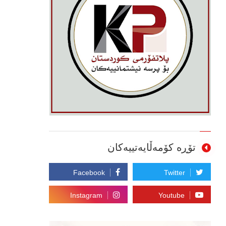
تۆڕە کۆمەڵایەتییەکان