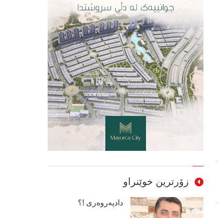
زۆرترین خوێنراو
دادپەروەری !؟