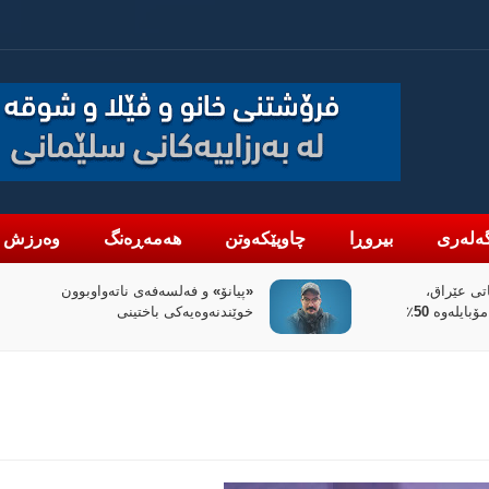
ەلەری
بیروڕا
چاوپێکەوتن
هەمەڕەنگ
وەرزش
واوبوون
سیاسەتی خۆتەعریبکردن لە باشووری
کوردستان