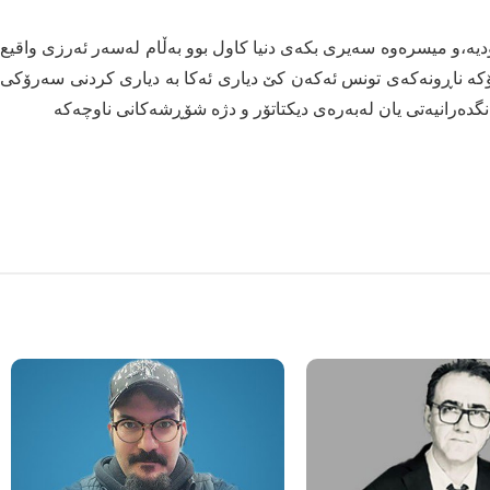
دیە،و میسرەوە سەیری بکەی دنیا کاول بوو بەڵام لەسەر ئەرزی واقیع
ۆکە ناڕونەکەی تونس ئەکەن کێ دیاری ئەکا بە دیاری کردنی سەرۆکی
گدەرانیەتی یان لەبەرەی دیکتاتۆر و دژە شۆڕشەکانی ناوچەکە