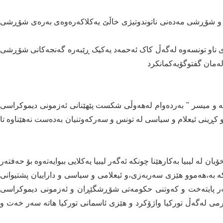
و شۆڕشی مەدەنی ناتوندوتیژی خاڵێ یەکلاکەرەوەی بەرەی شۆڕشی
ری ناو تونسەوە لەگەڵ کاک ئەحمەد یەکیک ڕێبەرە گەنجەکانی شۆڕشی
ەمان گفتوگۆیەکمانکرد
 و میسر " بەردەوام لەھەوڵی شکست پێھێنانی ئەزمونی دیموکراسی
کڕینی ئیعلام و سیاسی لە تونس و سەرکەوتنیان بەدەست نەھێناوە تا
ن لە لیبیا بەکارھێنا چونکە ئەگەر لیبیا یەکلایی ببوایەتەوە بۆ حەفتەر
 بە،ھەموو ھێزی سەربەزی،و ئیعلامی و سیاسی و داراییان پشتیوانی
سەر پایتەخت و کەوتنی حکومەتی شۆڕشگێڕان و ئەزمونی دیموکراسی
ەرمی لەگەڵ تورکیا واژۆکرد و ھێزی ئاسمانی تورکیا ھاتە سەر خەت و