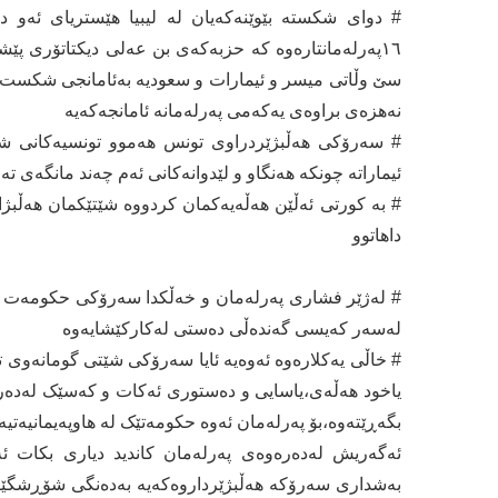
# دوای شکستە بێوێنەکەیان لە لیبیا ھێستریای ئەو 
١٦پەرلەمانتارەوە کە حزبەکەی بن عەلی دیکتاتۆری پێش
سێ وڵاتی میسر و ئیمارات و سعودیە بەئامانجی شکست
نەھزەی براوەی یەکەمی پەرلەمانە ئامانجەکەیە
# سەرۆکی ھەڵبژێردراوی تونس ھەموو تونسیەکانی شۆک
ئیماراتە چونکە ھەنگاو و لێدوانەکانی ئەم چەند مانگەی 
# بە کورتی ئەڵێن ھەڵەیەکمان کردووە شێتێکمان ھەڵبژا
داھاتوو
# لەژێر فشاری پەرلەمان و خەڵکدا سەرۆکی حکومەت لە
لەسەر کەیسی گەندەڵی دەستی لەکارکێشایەوە
# خاڵی یەکلارەوە ئەوەیە ئایا سەرۆکی شێتی گومانەوی 
یاخود ھەڵەی،یاسایی و دەستوری ئەکات و کەسێک لەدەرە
بگەڕێتەوە،بۆ پەرلەمان ئەوە حکومەتێک لە ھاوپەیمانیەتی
ئەگەریش لەدەرەوەی پەرلەمان کاندید دیاری بکات ئ
بەشداری سەرۆکە ھەڵبژێرداروەکەیە بەدەنگی شۆڕشگێر