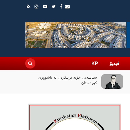
ڤیدیۆ
KP
چۆن فیلمی (ئۆدیسە)ی کریستۆفەر نۆلان
بووبە ڕووداوێکی جیهانی؟