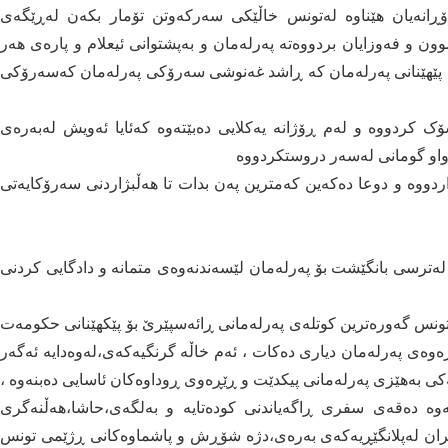
دۆڕانەیان ھێناوە لەتونس خاڵێکی سەرکەوتن تۆمار بکەن لەڕێگەی
وون و فەوزایان بردووەتە پەرلەمان و بەپشتوانی ئیعلام و پارەی ھەر
 پێھێنانی پەرلەمان کە ڕاشد غەنوشی سەرۆکی پەرلەمان کەسەرۆکی
 کردووە و لەم ڕۆژانە یەکلایی دەبێتەوە کەئایا ئەویش لەبەرەی
تەواو گومانی لەسەر دروستکردووە
ردووە و دوعا دەکەین کەمترین پەن بدات تا ھەڵبژاردنی سەرۆکایەتی
ترسی بانگێشت بۆ پەرلەمان لێسەندنەوەی متمانە و دادگایی کردنی
تونس گەورەترین کوتلەی پەرلەمانی ڕائەسپێرێ بۆ پێکھێنانی حکومەت
وەی پەرلەمان دیاری دەکات ، ئەم خاڵە گرنگیەکەی،لەوەدایە ئەگەر
ەکی بەھێزی پەرلەمانی پیکدێت و ڕێڕەوی ڕوداوەکان ئاسایی دەبنەوە ،
ەوە دەقەی سفری ڕاگەیاندنی کودەتایە و بەلگەی،حاشا،ھەڵنەگری
ان لەپلانگێڕیەکەی بەرەی،دژە شۆڕش و پاشماوەکانی ڕژێمی تونس