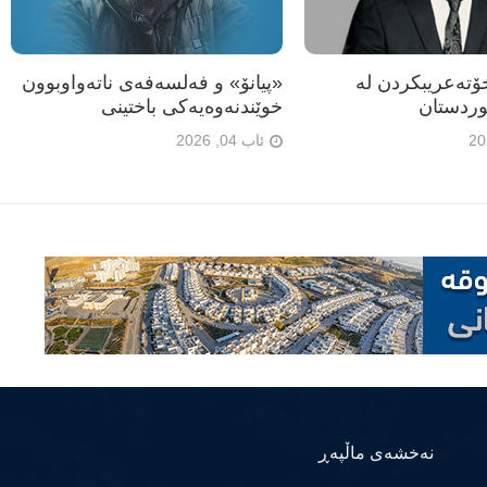
تەعریبکردن لە
«پیانۆ» و فەلسەفەی ناتەواوبوون
ردستان
خوێندنەوەیەکی باختینی
ئاب 04, 2026
نەخشەی ماڵپەڕ