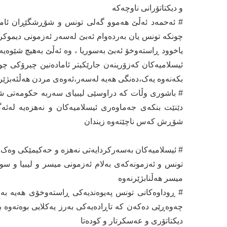
و دیکتاتۆرانی ناوچەکە
# ئەحمەد ئەڵێ ھەموو گەلی تونس و شۆڕشگێڕان ئاما
چونکە تونس یان بەردەوام ئەبێ لەسەر ئەزمونی دیموکر
یاخوود ڕاستەوخۆ ئەبێ بەسوریا ، وە ئەڵێ بەھیچ شێوەی
ئیسلامیەکان کەزۆرینەن جارێکیتر ئامادەنین چیرۆکی چوون
بکەنەوە یەک،دەنگی ھەیە لەسەر،ئەوەی مردن ھەڵئەبژێر
# باشوری وڵات کە دراوسێی لیبیای سەربە حکومەتی شە
دێنێت بنکەی جەماوەری ئیسلامیەکان و نەھزەیە لەئ
شۆڕش کەس ناچێتەوە زیندان
# ئیسلامیەکان بەسەرکردایەتی نەھزە و حەکیمێکی وەک غ
تونس و ئەزمونەکەی بەلام ئەزمونی میسر و لیبیا و سوری
میسر ھەڵنابژێرنەوە
# ڕوداوەکانی تونس پەیوەندیەکی ڕاستەوخۆی ھەیە ب
چەوەڕێی دەکەن کە تاڕادەیەکی بەرز یەکلایی بوەتەوە
دیکتاتۆری و عەسکرتار و کودەتا