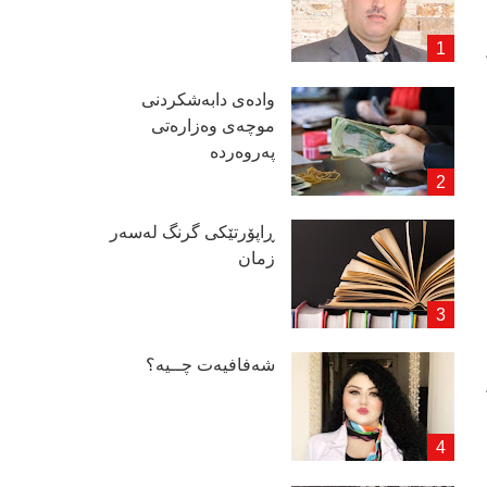
وادەی دابەشكردنی
موچەی وەزارەتی
پەروەردە
ڕاپۆرتێكی گرنگ لەسەر
زمان
شەفافیەت چــیە؟