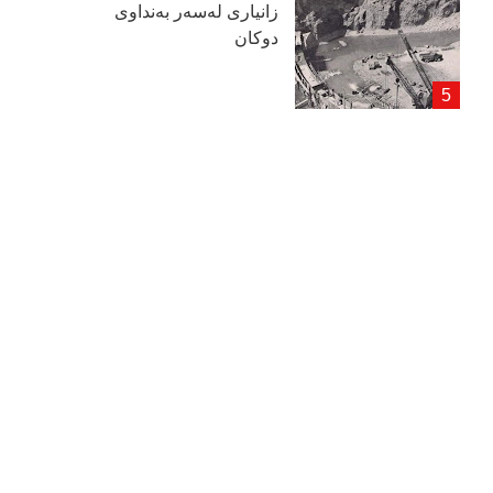
زانیاری لەسەر بەنداوی
دوكان