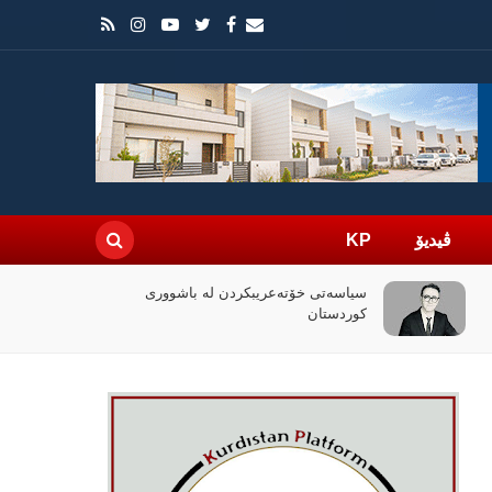
ڤیدیۆ
KP
سیاسەتی خۆتەعریبکردن لە باشووری
کوردستان