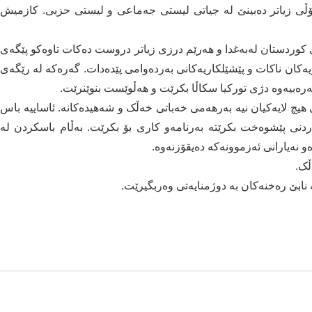
ۆڵی زیاتر دەبینێ لە جیاتی لیستی جەماعی و لیستی حزبی. کازمیش
می کوردستان لەبەغدا و هەرێم درزی زیاتر دروست دەکات تاوەکو پێگەی
زیەکان ناکات و پێشێلکاریەکانی بەردەوامی پێدەدات. گەرەکە لە رێگەی
رەبیەوە دژی تورکیا سکاڵا بکرێت و هەڵوێست بنوێنرێت.
 هیچ لایەکیان نیە بەرهەمی خەباتی خەڵک و شەهیدەکانە. ئاساییە باس
نی پێشوەخت بکرێتە بەرنامەو کاری بۆ بکرێت. بەڵام باسکردن لە
 نەیارانی ئەزموونەکە دەیقۆزنەوە.
ڵک.
نابێ رەخنەکان بە دوژمنایەتی وەربگیرێت.