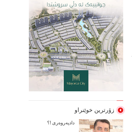
زۆرترین خوێنراو
دادپەروەری !؟