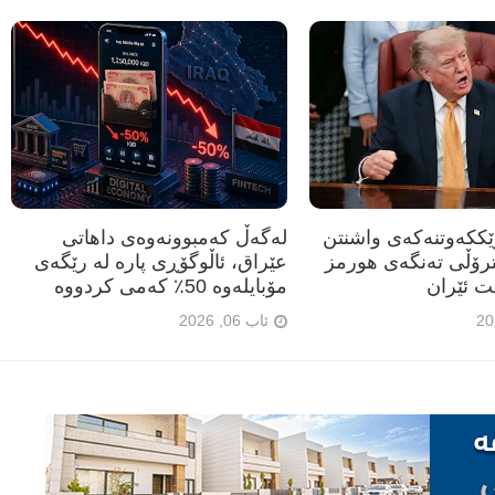
رێککەوتنەکەی واشنتن
لەگەڵ کەمبوونەوەی داهاتی
ترۆڵی تەنگەی هورمز
عێراق، ئاڵوگۆڕی پارە لە رێگەی
ت ئێران
مۆبایلەوە 50٪ کەمی کردووە
ئاب 06, 2026