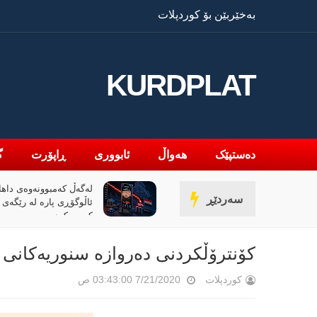
بەخێربێن بۆ کوردپلات
KURDPLAT
دەستپێک
هەواڵ
ئابووری
ڕاپۆرت
گ
لەگەڵ کەمبوونەوەی داها
سەردێڕ
کەمی کردووە
کۆنترۆڵکردنی دەروازە سنوریەکانی
کوردپلات
7/21/2020 03:43:00 ص