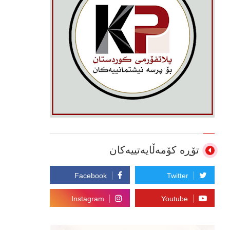
تۆڕە کۆمەڵایەتییەکان