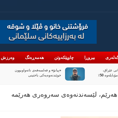
ەلەری
بیروڕا
چاوپێکەوتن
هەمەڕەنگ
وەرزش
تی عێراق،
«پیانۆ» و فەلسەفەی ناتەواوبوون
ئاڵوگۆڕی پارە لە رێگەی مۆبایلەوە 50٪
خوێندنەوەیەکی باختینی
 هەرێم، لێسەندنەوەی سەروەری هەرێمە