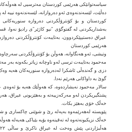
سیاسەتوانێكی هەرێمی كوردستان مەترسیی لە هەوڵەكانی 
دەڵێت، لێسەندنەوەی ئەو دەروازانە، لێسەندنەوە نییە لە
كوردستان و بۆ کۆنترۆڵکردنی دەروازە سنوریەکانی 
بەشداریكردنی لە گفتوگۆی "نیو كاژێر"ی رادیۆ نەوا، 
عیراق دەستیپێكردوون، بەتایبەت كۆنترۆڵكردنی دەروازە
هەرێمی كوردستان
وتیشی، ئەو هەنگاوانە، هەوڵن بۆ كۆنترۆڵكردنی سەرچاوەك
مەحمود بەتایبەت ترسی لەو ناوچانە زیاتر بكەونە بەر م
دزی و گەندەڵی ئاشکرا لەدەروازە سنوریەکان هەیە وەک 
گوێ بە داواکانی هەرێم نەدا.
سالار مەحمود نەیشاردەوە، كە هەوڵێك هەیە بۆ ئەوەی ع
پشتگیریكردن لەو مەركەزییەتە و بەهێزبونی عیراق، ه
خەڵک خۆی بەهێز بكات.
پێویستە لەهەرێمەوە بەپەلە رێ و شوێنی چاکسازی و شەف
خەڵک نزیکبونەتەوە لە تەقینەوە بۆیە بێباکی هەیەلە هەو