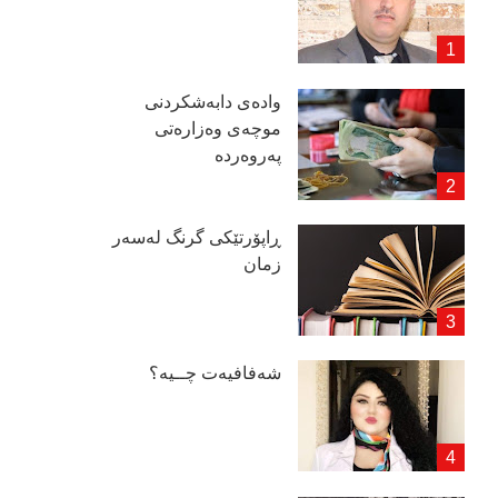
وادەی دابەشكردنی
موچەی وەزارەتی
پەروەردە
ڕاپۆرتێكی گرنگ لەسەر
زمان
شەفافیەت چــیە؟