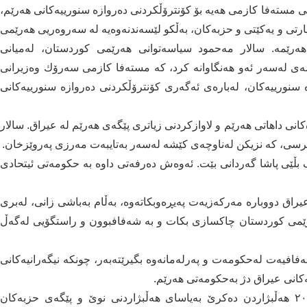
مستەفا كازمی هەیە بۆ كۆنترۆڵكردنی دەروازە سنورییەكانی هەرێم،
 پارتی و یەكێتی و حزبەکان، بەڵكو لێسەندنەوەیە لە سەروەریی هەرێمی
هەرێمە. سالار مەحمود سیاسەتوانی هەرێمی كوردستان، لەمیانی
قسەی لەسەر ئەو هەنگاوانە كرد، كە مستەفا كازمی سەرۆك وەزیرانی
 سنورییەكان، لەبارەی ئەگەری كۆنترۆڵكردنی دەروازە سنورییەكانی
انی داهاتی هەرێم و لاوازکردنی زیاتری پێگەی هەرێم لە عیراق. سالار
ەترسی، کە نزیکن لەناوچەی کێشە لەسەر بەتایبەت مەرزی پەروێزخان.
بڵێی پاشا گەردانی بێت. ئەوەش دەرفەتی داوە بە حکومەتی ئیتحادی
یراق دووبارە مەركەزیەت پەیڕەوبكاتەوە، بەڵام بەباشی زانی، لەبری
ەرێمی كوردستان چاكسازی بكات و بە شەفافبوون و راستگۆیی لەگەڵ
افیەت لەحکومەت و پەرلەمانەوە بگیرێتەبەر، چونکە نیگەرانیەکانی
ڵەکانی عیراق دژ بەحکومەتی هەرێم.
هەڵبژاردنی پێش وەخت لە عیراق ناکرێ و ساڵی ۲٠۲۲ هەڵبژاردن دەکرێ بەیاسای هەڵبژاردنی نوێ و پێگەی حزبەکان