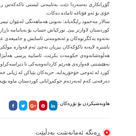
گۆڕانکاری بەسەردا دێت. بەتایبەتی لیستی تاکەکەس ر
خۆی بۆ ئەو قۆناغە ئامادە دەکات.
سالار مەحمود رایگەیاند: نەبونی هەماهەنگی لەنێوان تی
کوردستان لاوازتر ببێ. تورکیاش حساب بۆ بەیاننامە ناڕا
نەتەوە یەکگرتوەکان و ئەنجومەنی ئاسایش و جامیعەی عە
باشترە لایەنە ناکۆکەکان بیریان نەچێ ئەم قەوارە موڵکی
هەڵوەشانەوەی حکومەت بکرێت، ئاساییە پرسی هەڵبژارد
نەهێشتنی قەوارەی هەرێم کاردانەوەیەکی نا دیراسەکراوەو
کورد لە ئەوجی خۆخۆریدایە، حزبەکان بێباکن لە ژیانی خە
دەرفەتی کەم لەبەردەم حوکمڕانانی کوردستان ماوە بۆیە 
هاوبەشیکردن بۆ تۆڕەکان :
ڕەنگە ئەمانەشت بەدڵبێت