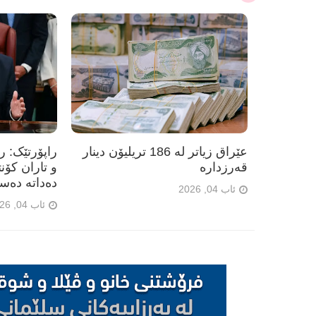
عێراق زیاتر لە 186 تریلیۆن دینار
راپۆرتێک: 
قەرزدارە
و تاران کۆن
دەداتە دەس
ئاب 04, 2026
ئاب 04, 2026