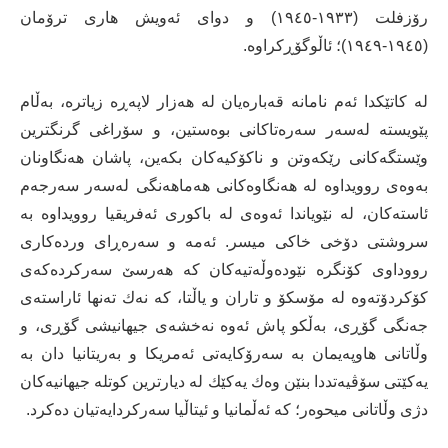
رۆزفلت (١٩٣٣-١٩٤٥) و دوای ئەویش هاری ترۆمان
(١٩٤٥-١٩٤٩)؛ ئاڵوگۆڕكراوە.
لە كاتێكدا ئەم نامانە قەبارەیان لە هەزار لاپەڕە زیاترە، بەڵام
پێویستە لەسەر سەرەتاكانی بوەستین، و سۆراغی گرنگترین
وێستگەكانی رێكەوتن و ناكۆكیەكان بكەین، پاشان هەنگاونان
بەوەی روویداوە لە هەنگاوەكانی هەماهەنگی لەسەر سەرجەم
ئاستەكان، لە نێویاندا ئەوەی لە باكوری ئەفریقیا روویداوە بە
سروشتی دۆخی خاكی میسر. ئەمە و سەرەڕای وردەكاری
رووداوی كۆنگرە نێودەوڵەتیەكان كە هەرسێ سەركردەكەی
كۆكردۆتەوە لە مۆسكۆ و تاران و یاڵتا، كە نەك تەنها ئاراستەی
جەنگی گۆڕی، بەڵكو پاش ئەوە نەخشەی جیهانیشی گۆڕی، و
وڵاتانی هاوپەیمان بە سەرۆكایەتی ئەمریكا و بەریتانیا دان بە
یەكێتی سۆڤیەتددا بنێن وەك یەكێك لە دیارترین كوتلە جیهانیەكان
دژی وڵاتانی میحوەر؛ كە ئەڵمانیا و ئیتاڵیا سەركردایەتیان دەكرد.