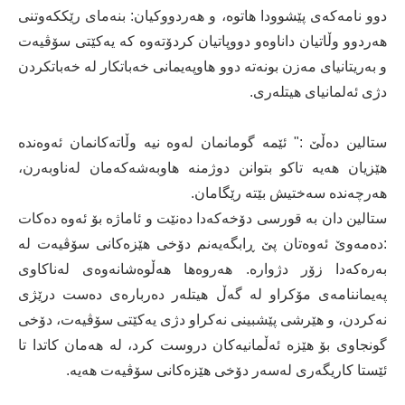
دوو نامەكەی پێشوودا هاتوە، و هەردووكیان: بنەمای رێككەوتنی
هەردوو وڵاتیان داناوەو دووپاتیان كردۆتەوە كە یەكێتی سۆڤیەت
و بەریتانیای مەزن بونەتە دوو هاوپەیمانی خەباتكار لە خەباتكردن
دژی ئەلمانیای هیتلەری.
ستالین دەڵێ :" ئێمە گومانمان لەوە نیە وڵاتەكانمان ئەوەندە
هێزیان هەیە تاكو بتوانن دوژمنە هاوبەشەكەمان لەناوبەرن،
هەرچەندە سەختیش بێتە رێگامان.
ستالین دان بە قورسی دۆخەكەدا دەنێت و ئاماژە بۆ ئەوە دەكات
:دەمەوێ ئەوەتان پێ ڕابگەیەنم دۆخی هێزەكانی سۆڤیەت لە
بەرەكەدا زۆر دژوارە. هەروەها هەڵوەشانەوەی لەناكاوی
پەیماننامەی مۆكراو لە گەڵ هیتلەر دەربارەی دەست درێژی
نەكردن، و هێرشی پێشبینی نەكراو دژی یەكێتی سۆڤیەت، دۆخی
گونجاوی بۆ هێزە ئەڵمانیەكان دروست كرد، لە هەمان كاتدا تا
ئێستا كاریگەری لەسەر دۆخی هێزەكانی سۆڤیەت هەیە.