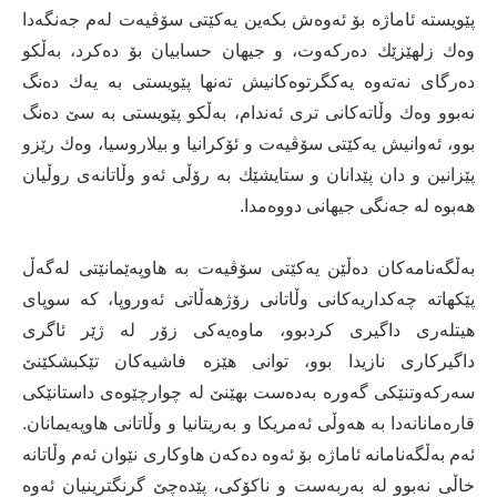
پێویستە ئاماژە بۆ ئەوەش بكەین یەكێتی سۆڤیەت لەم جەنگەدا
وەك زلهێزێك دەركەوت، و جیهان حسابیان بۆ دەكرد، بەڵكو
دەرگای نەتەوە یەكگرتوەكانیش تەنها پێویستی بە یەك دەنگ
نەبوو وەك وڵاتەكانی تری ئەندام، بەڵكو پێویستی بە سێ دەنگ
بوو، ئەوانیش یەكێتی سۆڤیەت و ئۆكرانیا و بیلاروسیا، وەك رێزو
پێزانین و دان پێدانان و ستایشێك بە رۆڵی ئەو وڵاتانەی روڵیان
هەبوە لە جەنگی جیهانی دووەمدا.
بەڵگەنامەكان دەڵێن یەكێتی سۆڤیەت بە هاوپەێمانێتی لەگەڵ
پێكهاتە چەكداریەكانی وڵاتانی رۆژهەڵاتی ئەوروپا، كە سوپای
هیتلەری داگیری كردبوو، ماوەیەكی زۆر لە ژێر ئاگری
داگیركاری نازیدا بوو، توانی هێزە فاشیەكان تێكبشكێنێ
سەركەوتنێكی گەورە بەدەست بهێنێ لە چوارچێوەی داستانێكی
قارەمانانەدا بە هەوڵی ئەمریكا و بەریتانیا و وڵاتانی هاوپەیمانان.
ئەم بەڵگەنامانە ئاماژە بۆ ئەوە دەكەن هاوكاری نێوان ئەم وڵاتانە
خاڵی نەبوو لە بەربەست و ناكۆكی، پێدەچێ گرنگترینیان ئەوە