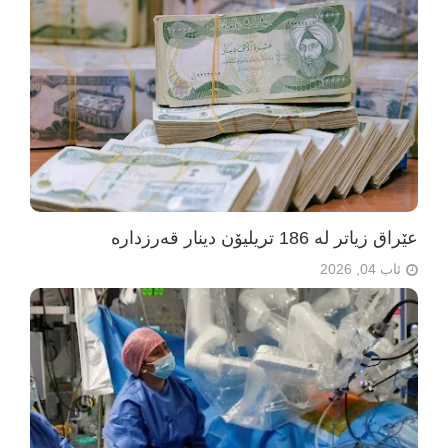
عێراق زیاتر لە 186 تریلیۆن دینار قەرزدارە
ئاب 04, 2026