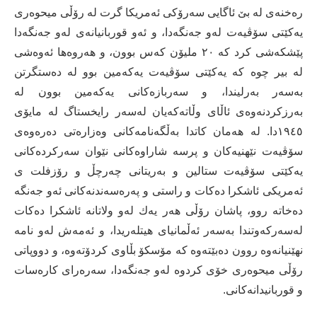
رەخنەی لە بێ ئاگایی سەرۆكی ئەمریكا گرت لە رۆڵی میحوەری
یەكێتی سۆڤیەت لەو جەنگەدا، و ئەو قوربانیانەی لەو جەنگەدا
پێشكەشی كرد كە ٢٠ ملیۆن كەس بوون، و هەروەها ئەوەشی
لە بیر چوە كە یەكێتی سۆڤیەت یەكەمین بوو لە دەستگرتن
بەسەر بەرلیندا، و سەربازەكانی یەكەمین بوون لە
بەرزكردنەوەی ئاڵای وڵاتەكەیان لەسەر رایخستاگ لە مایۆی
١٩٤٥دا. لە هەمان كاتدا بەڵگەنامەكانی وەزارەتی دەرەوەی
سۆڤیەت نێهنیەكان و پرسە شاراوەكانی نێوان سەركردەكانی
یەكێتی سۆڤیەت ستالین و بەریتانی چەرچڵ و رۆزفلت ی
ئەمریكی ئاشكرا دەكات و راستی و پەرەسەندنەكانی ئەو جەنگە
دەخاتە روو، پاشان رۆڵی هەر یەك لەو ولاتانە ئاشكرا دەكات
لەسەركەوتندا بەسەر ئەڵمانیای هیتلەریدا، و ئەمەش لەو نامە
نهێنیانەوە روون دەبێتەوە كە مۆسكۆ بڵاوی كردۆتەوە، و دووپاتی
رۆڵی میحوەری خۆی كردوە لەو جەنگەدا، سەرەرای كارەسات
و قوربانیدانەكانی.