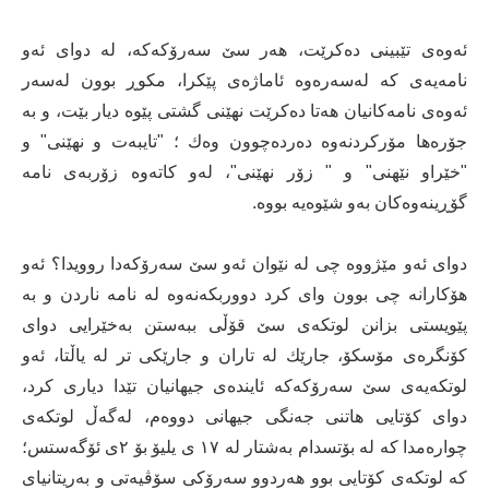
ئەوەی تێبینی دەكرێت، هەر سێ سەرۆكەكە، لە دوای ئەو
نامەیەی كە لەسەرەوە ئاماژەی پێكرا، مكوڕ بوون لەسەر
ئەوەی نامەكانیان هەتا دەكرێت نهێنی گشتی پێوە دیار بێت، و بە
جۆرەها مۆركردنەوە دەردەچوون وەك ؛ "تایبەت و نهێنی" و
"خێراو نێهنی" و " زۆر نهێنی"، لەو كاتەوە زۆربەی نامە
گۆڕینەوەكان بەو شێوەیە بووە.
دوای ئەو مێژووە چی لە نێوان ئەو سێ سەرۆكەدا روویدا؟ ئەو
هۆكارانە چی بوون وای كرد دووربكەنەوە لە نامە ناردن و بە
پێویستی بزانن لوتكەی سێ قۆڵی ببەستن بەخێرایی دوای
كۆنگرەی مۆسكۆ، جارێك لە تاران و جارێكی تر لە یاڵتا، ئەو
لوتكەیەی سێ سەرۆكەكە ئایندەی جیهانیان تێدا دیاری كرد،
دوای كۆتایی هاتنی جەنگی جیهانی دووەم، لەگەڵ لوتكەی
چوارەمدا كە لە بۆتسدام بەشتار لە ١٧ ی یلیۆ بۆ ٢ی ئۆگەستس؛
كە لوتكەی كۆتایی بوو هەردوو سەرۆكی سۆڤیەتی و بەریتانیای