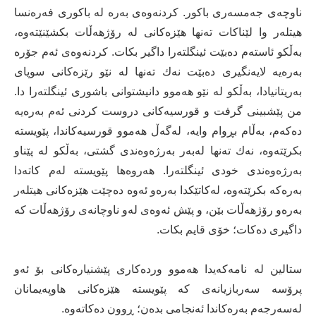
ناوچەی جەمسەری باكور. كردنەوەی بەرە لە باكوری فەرەنسا
هیتلەر وا لێناكات تەنها هێزەكانی لە رۆژهەڵات بكشێنێتەوە،
بەڵكو ئاستەم دەبێت ئینگلتەرا داگیر بكات. كردنەوەی ئەم جۆرە
بەرەیە لایەنگیری دەبێت نەك تەنها لە نێو رێزەكانی سوپای
بەریتانیادا، بەڵكو لە نێو هەموو دانیشتوانی باشوری ئینگلتەرا دا.
من پێشبینی گرفت و قورسیەكانی دروست كردنی ئەم بەرەیە
دەكەم، بەڵام بڕوام وایە، لەگەڵ هەموو قورسیەكاندا، پێویستە
بكرێتەوە، نەك تەنها لەبەر بەرژەوەندی گشتی، بەڵكو لە پێناو
بەرژەوەندی خودی ئینگلتەرا. هەروەها پێویستە لەم كاتەدا
بەرەكە بكرێتەوە، لەكاتێكدا بەرەو ئەوە دەچێت هێزەكانی هیتلەر
بەرەو رۆژهەڵات بێن، و پێش ئەوەی لەو ناوچانەی رۆژهەڵات كە
داگیری دەكات؛ خۆی قایم بكات.
ستالین لە نامەكەیدا هەموو وردەكاری پێشنیارەكانی بۆ ئەو
پرۆسە سەربازیانەی كە پێویستە هێزەكانی هاوپەیمانان
لەسەرجەم بەرەكاندا ئەنجامی بدەن؛ ڕوون دەكاتەوە.