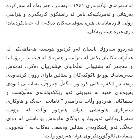
لە سەرەتای ئۆكتۆبەری ١٩٤١ دا بەسترا، هەر یەك لە سەركردە
بەریتانی و ئەمریكیەكە باس لە راستگۆی كاریگەری و پێزانینی
رۆڵی قارەمانانەی هێزە سۆڤیەتیەكان دەكەن لە خەباتكردنیاندا
دژی هێزە هیتلەریەكان.
هەردوو سەرۆك باسیان لەو كردبوو پێویستە هەماهەنكی لە
هەڵوێستەكانیان بكەن لە بەرامبەر هەریەك لە فینلەندا و رۆمانیا
و مەجەر كە پشتیوانی ئەڵمانیای هیتلەرییان دەكرد، ئەمەش
سەرەتایەك بوو بۆ ناكۆكیەكان و ستالین داوای روون كردنەوەی
رەهەندو لێكەوتەكانی كردبوو لەگەڵ چەرچڵ، بەتایبەتی ئەوەی
پەیوەندی هەیە بە نەبوونی ئەو رێككەوتنانەی هەڵوێست و
سیماكانی هەردوو وڵات بەرامبەر " ئامانجی جەنگ و هاوكاری
سەربازی هاوبەشی نێوان هەردوو وڵات لە پرۆسە
سەربازیەكانی ئەوروپا، و دیدگای هاوبەش بۆ ئاشتی لە دوای
جەنگ، ئەو راشكاویەی ستالین وەسفی دەكات بە " هەبوونی
متمانەی ئالوگۆڕپێكراوی نێوان هەردوو وڵات".