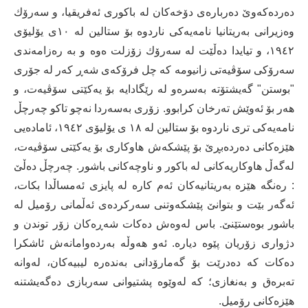
دەردەكەوێ دەربارەی دۆخەكان لە باكوری ئەفریقیا، و سەرۆك
وەزیرانی بەریتانیا نامەیەكی ناردوە بۆ ستالین لە ١٠ی یۆلیۆی
١٩٤٢، و تیایدا دەڵێت لە سەرۆك زۆزلت ەوە و بە رەزامەندی
سەرۆكی سۆڤیەتی زانیومە كە چل فرۆكەی شەڕ كەر لە جۆری
"بوستن" گەیشتۆتە بەسرەو لە رێگادایە بۆ یەكێتی سۆڤیەت، و
هەر بۆ ئەوێش تەرخان كرابوو. زۆری بەسەردا نەچو تاكو چەرچڵ
نامەیەكی تری ناردوە بۆ ستالین لە ١٨ ی یۆلیۆی ١٩٤٢، ئامادەیی
هێزەكانی دەردەبڕێ بۆ پێشكەش هاوكاری بۆ یەكێتی سۆڤیەت،
لەگەڵ هاوكاریەكانی لە باكور و ناوچەكانی باشور. چەرچڵ دەڵێ
: رەنگە هێزە بەریتانیەكان ئەم كارە لە پایزی ئەمساڵدا بكات،
ئەگەر بێت و بتوانێ پێشكەوتنی سەركردەی ئەڵمانی رۆمیل لە
باشور بوەستێنێ. باس لەوەش دەكات شەڕەكان زۆر توندن و
دژواری زۆریان پێوە دیارە. ئەو هەوڵە بەردەوامانەش ئاشكرا
دەكات كە دەدرێت بۆ گەمارۆدانی بەندەرە لیبیەكان، لەوانە
تەبرەق و بەنغازی؛ كە لەوێوە پشتیوانی سەربازی دەگەیشتنە
هێزەكانی رۆمیل.