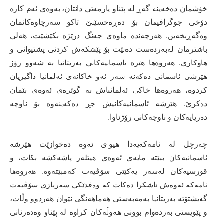
خۆشمان دەخەینە گەڕ لە پێناو یارمەتی دانتان، بەوەی ئەم كارە
دۆخی جوگرافیمان بۆ دەڕەخسێنێ تاكو سەرچاوەكانمان
وەگەڕبخەین. هەرچەندە ماوەی جەنگ درێژە بكێشێت، هەلی
باشترمان لەبەردەست دەبێت بۆ پێشكەش كردنی پشتیوانی و
هاوكاری. هەروەها هێزە ئاسمانیەكانی بەریتانیا بە شەوو رۆژ
هێرشی ئاسمانی دەكەنە سەر ئەو خاكانەی ئەلمانیا داگیریان
كردوە، هەروەها خاكی ئەلمانیاش بە گوێرەی ئەوەی پێمان
دەكرێ. هێرشە ئاسمانیەكانیش چڕ دەكەینەوە بۆ ناوچە
دەریایەكان و ناوچەكانی رۆژئاوا.
چەرچل لە نامەكەیەدا هیوای ئەوە دەخوازێت هێرشە
ئاسمانیەكان ببێتە مایەی ئەوەی هیتلەر پاشەكشە بكات، و
قورسیەكان لەسەر یەكێتی سۆڤیەت كەمبێتەوە. هەروەها
نامەكە ئەوەش ئاشكرا دەكات كە وەفدێكی سەربازی سۆڤیەت
گەیشتۆتە بەریتانیا بەمەبەستی هەماهەنگی نێوان هەردوو وڵات،
و پێویستی بەردەوام بوونی هەوڵەكان كراوە لە پێناو وەدەرنانی