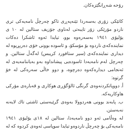
رۆحە شەڕانگێزەكان.
كاتێكی زۆری بەسەردا تێنەپەڕی تاكو چەرچڵ نامەیەكی تری
ناردو مۆرێكی زۆر تایبەتی لەناوی جۆزیف ستالین لە ١٠ ی
یۆلیۆی ١٩٤١ بەسەرەوە بوو، تیایدا ئەوە ئاشكرا دەكات
نمایندەكەی ناردوە بۆ مۆسكۆ، و ئاسودە بوونی خۆی دەربڕیوە لە
دیداری نمایندەكەی (سیر ستافورد كریبس) لەگەڵ ستالین. و
چەرچل لەم نامەیەدا ئاسودەیی پیشانداوە بەو بەیاننامەیەی لە
ئەنجامی دیدارەكەوە دەرچوە، و دوو خاڵی سەرەكی لە خۆ
گرتوە:
أ. دووپاتكردنەوەی گرنگی ئالۆگۆڕی هوكاری و قەبارەی مۆركی
هاوكاریەكە.
ب. پابەند بوونی هەردوولا بەوەی گرێبەستی ئاشتی تاك لایەنە
نەبەستن.
لە وەڵامی ئەو دوو نامەیەدا، ستالین لە ١٨ی یۆلیۆی ١٩٤١
نامەیەكی بۆ چەرچڵ ناردوەو تیایدا سوپاسی ئەوەی كردوە كە لە