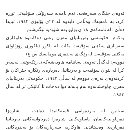
ئەوەی جێگای سەرەنجە، ئەم نامەیە سەرۆكی سۆڤیەتی توڕە
كرد، بە نامەیەك وەڵامی دایەوە لە ٢٣ی یۆلیۆی ١٩٤٢، تیایدا
دەڵێ : لە نامەكەی ١٨ ی یۆلیۆ بەم شێوەیە تێگەیشتم :
یەكەم: حكومەتی بەریتانیای مەزن رەتی دەكاتەوە هاوكاری
سەربازی یەكێتی سۆڤیەت بكات لە باكور (باكوری رۆژئاوای
یەكێتی سۆڤیەت لە رێگەی بەندەری مومانسك س.ع)
دووەم: لەگەڵ ئەوەی بەیاننامە هاوبەشەكەی رێكەوتنی لەسەر
كرا لە نێوان سۆڤیەت و بەریتانیا، دەربارەی رێكارە خێراكان بۆ
كردنەوەی بەرەی دووەم لە ساڵی ١٩٤٢، حكومەتی بەریتانیای
مەزن چاوخشانەوە بەم بابەتە دوا دەخات تا كاتێكی تر لە ساڵ
١٩٤٣.
ستالین لە بەردەوامی قسەكانیدا دەلێت : شارەزا
دەریاوانیەكانمان، پاساوەكانی شارەزا دەریاوانیەكانی بەریتانیا
دەربارەی وەستاندنی هاوكاریە سەربازیەكان بۆ بەندرەكانی