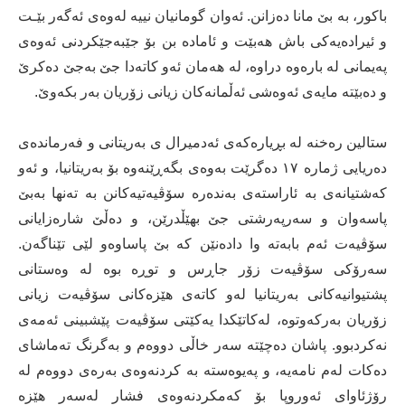
باكور، بە بێ مانا دەزانن. ئەوان گومانیان نییە لەوەی ئەگەر بێـت
و ئیرادەیەكی باش هەبێت و ئامادە بن بۆ جێبەجێكردنی ئەوەی
پەیمانی لە بارەوە دراوە، لە هەمان ئەو كاتەدا جێ بەجێ دەكرێ
و دەبێتە مایەی ئەوەشی ئەڵمانەكان زیانی زۆریان بەر بكەوێ.
ستالین رەخنە لە بڕیارەكەی ئەدمیرال ی بەریتانی و فەرماندەی
دەریایی ژمارە ١٧ دەگرێت بەوەی بگەڕێنەوە بۆ بەریتانیا، و ئەو
كەشتیانەی بە ئاراستەی بەندەرە سۆڤیەتیەكانن بە تەنها بەبێ
پاسەوان و سەرپەرشتی جێ بهێڵدرێن، و دەڵێ شارەزایانی
سۆڤیەت ئەم بابەتە وا دادەنێن كە بێ پاساوەو لێی تێناگەن.
سەرۆكی سۆڤیەت زۆر جاڕس و توڕە بوە لە وەستانی
پشتیوانیەكانی بەریتانیا لەو كاتەی هێزەكانی سۆڤیەت زیانی
زۆریان بەركەوتوە، لەكاتێكدا یەكێتی سۆڤیەت پێشبینی ئەمەی
نەكردبوو. پاشان دەچێتە سەر خاڵی دووەم و بەگرنگ تەماشای
دەكات لەم نامەیە، و پەیوەستە بە كردنەوەی بەرەی دووەم لە
رۆژئاوای ئەوروپا بۆ كەمكردنەوەی فشار لەسەر هێزە