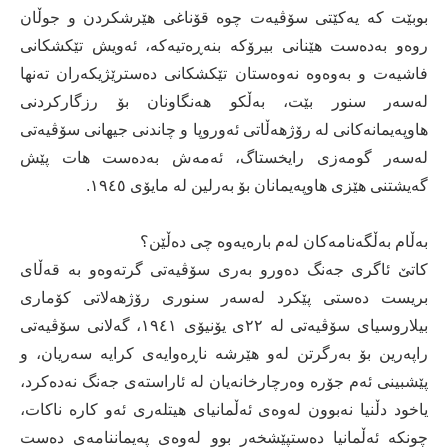
بوبێت كە یەكێتی سۆڤیەت چوە قۆناغی هێرشكردن و جوڵان
روەو بەدەست هێنانی بیرۆكە بنەڕەتیەكە، ئەویش تێكشكانی
فاشیەت و بەوەوە نەوەستان تێكشكانی دەسترێژیكەران تەنها
لەسەر سنور بێت، بەڵكو هەنگاونان بۆ رزگاركردنی
هاوپەیمانەكانی لە رۆژهەڵاتی ئەوروپا و چاندنی جیهانی سۆڤیەتی
لەسەر گومەزی رایخستاگ، ئەمەش بەدەست هات پێش
گەیشتنی هێزی هاوپەیمانان بۆ بەرلین لە مایۆی ١٩٤٥.
بەڵام بەڵگەنامەكان لەم بارەیەوە چی دەڵێن؟
كاتێ ئاگری جەنگ دەورو بەری سۆڤیەتی گرتەوەو بە قەڵای
بریست دەستی پێكرد لەسەر سنوری رۆژهەلاتی كۆماری
بیلاروسیای سۆڤیەتی لە ٢٢ی یۆنیۆی ١٩٤١، گەلانی سۆڤیەتی
راپەرین بۆ بەرگرتن لەو هێرشە ناڕەوایەی كرایە سەریان، و
پێشبینی ئەم جۆرە وەرچارخانەیان لە ئاراستەی جەنگ نەدەكرد،
یاخود دڵنیا نەبوون لەوەی ئەڵمانیای هیتلەری ئەو كارە ناكات،
چونكە ئەڵمانیا دەستپێشخەر بوو لەوەی پەیماننامەی دەست