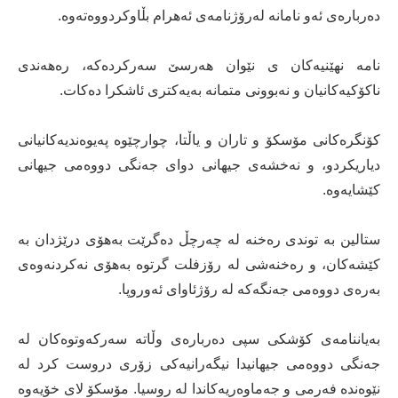
دەربارەی ئەو نامانە لەرۆژنامەی ئەهرام بڵاوكردووەتەوە.
نامە نهێنیەكان ی نێوان هەرسێ سەركردەكە، رەهەندی
ناكۆكیەكانیان و نەبوونی متمانە بەیەكتری ئاشكرا دەكات.
كۆنگرەكانی مۆسكۆ و تاران و یاڵتا، چوارچێوە پەیوەندیەكانیانی
دیاریكردو، و نەخشەی جیهانی دوای جەنگی دووەمی جیهانی
كێشایەوە.
ستالین بە توندی رەخنە لە چەرچڵ دەگرێت بەهۆی درێژدان بە
كێشەكان، و رەخنەشی لە رۆزفلت گرتوە بەهۆی نەكردنەوەی
بەرەی دووەمی جەنگەكە لە رۆژئاوای ئەوروپا.
بەیاننامەی كۆشكی سپی دەربارەی وڵاتە سەركەوتوەكان لە
جەنگی دووەمی جیهانیدا نیگەرانیەكی زۆری دروست كرد لە
نێوەندە فەرمی و جەماوەریەكاندا لە روسیا. مۆسكۆ لای خۆیەوە