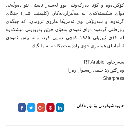
كۆكردەوە و كۆتا دەركەوتنی بوو لەسەر ئاستی نێو دەوڵەتی
دوای شكستەكەی لە هەڵبژاردنەكان (كلیمنت ئتلی) جێگای
گرتەوە، و سەرۆكی نوێ ئەمریكا هاروی ترۆمان، كە جێگەی
رۆزفلتی گرتەوە دوای ئەوەی بەهۆی خۆێن بەربوونی مێشكەوە
لە ١٢ی ئیبریلی ١٩٤٥ كۆچی دوایی كرد، واتە پێش ئەوەی
ئەڵمانیای هیتلەری خۆی رادەست بكات، بە مانگێك.
سەرچاوە: RT.Arabic
وەرگێڕان: حلمی رەسول رەزا
Sharpress
هاوبەشیکردن بۆ تۆڕەکان :