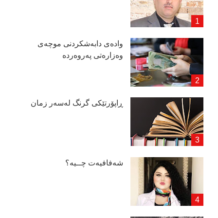
وادەی دابەشكردنی موچەی
وەزارەتی پەروەردە
ڕاپۆرتێكی گرنگ لەسەر زمان
شەفافیەت چــیە؟