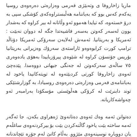
ماریا زاخاروفا ی وتەبێژی فەرمی وەزارەتی دەرەوەی روسیا
یەكەم كەس بوو كە بەیاننامە هەڵبستراوەكەی كۆشكی سپی بە
درۆ خستەوە، كە تیایدا هەموو ئەو وڵاتانە لە بیر كراوە كە بەشدار
بوون لەسەر كەوتن بەسەر فاشیەتدا جگە لە دووان نەبێت :
ئەمریكا و بەریتانیا. ئەمەش لەلایەن سەرۆكی ئەمریكا دۆناڵد
ترامپ كورت كرابوەوەو ئاراستەی سەرۆك وەزیرانی بەریتانیا
بۆریس جۆنسۆن كراوە لە شێوەی پیرۆزباییدا بەهۆی یادەوەری
٧٥ ساڵەی سەركەوتن لە جەنگی جیهانی دووەمدا. پێدەچێ
ئەوەی زاخاروفا كورتی كردبێتەوە لە تویتەكانیدا یاخود لە
بەیاننامەی فەرمی وەزارەتی دەرەوەی روسیادا، بە گوزارشتێكی
توند دابنرێت لە كرۆكی هەڵوێستی مۆسكۆدا بەرامبەر ئەو
چەواشەكاریانە.
دەتوانن ئەمە وەك ئەوەی دەتانەوێ ژەهراوی بكەن، جا ئەگەر
ئەمە ساختە بێت یاخود گاڵتەكردن بێت بۆ بیركردنەوەی ساغڵەم
یان دووبارە نوسینەوەی مێژوو. بەڵام كاتێ لەم جۆرە تێچاندنانە