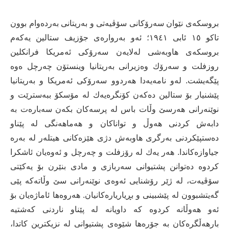
بروسكەی نێوان سەرۆكانی سۆڤیەتی و بەریتانی بەردەوام بوون
تاكو ١٥ ئابی ١٩٤١؛ ئەو بەروارەی جۆزیف ستالین یەكەم
بروسكەی هاوبەشی لەلایەن سەرۆكی ئەمریكا فرانكلین
روزفلت و سەرۆك وەزیرانی بەریتانیا وینستۆن چەرچل ەوە
پێگەیشت. لەو نامەیەدا هەردوو سەرۆكی ئەمریكا و بەریتانیا
پێشنیار بۆ ستالین دەكەن كۆنگرەیەك لە مۆسكۆ ببەسترێت و
نوێنەرانی هەرسێ وڵات باس لە پرسەكان بكەن سەبارەت بە
دابەش كردنی هەوڵ و تواناكان و هەماهەنگی لە پێناو
دەستپێكردنی بەرگری هاوبەش دژی هێزەكانی هیتلەر لە بەرە
جیاوازەكاندا. هەر یەك لە رۆزفلت و چەرچل و ئەوەیان ئاشكرا
كردوە دەتوانن پشتیوانی سەربازی و مادی بنێرن بۆ یەكێتی
سۆڤیەت، لە ژێر رۆشنایی ئەوەی نوێنەرانی سێ وڵاتەكە پێی
گەیتشبوون لە پێشبینی و بڕیاریارەكانیان. هەروەها ئاماژەیان بۆ
ئەو هەوڵانە كردوە كە داویانە لە پێناو ناردنی كەشتیە
بارهەڵگرەكان بە جۆرەها شێوەی پشتیوانی لە نزیكترین كاتدا،