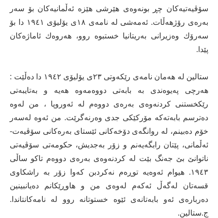
سۆڤیەتیەكان چڕ بونەوەی هێرشی هێزە ئەڵمانیەكان بۆ سەر
بەرەی رۆژهەڵات. ئەمەشی لە نامەی ١٨ی یۆلیۆی ١٩٤١ دا بۆ
سەرۆك وەزیرانی بەریتانیا خستبوە روو، هەروەك ئاماژەكان
پێدا.
ستالین لە هەمان نامەی رێكەوتی ٢٣ی یۆلیۆی ١٩٤٢ دا دەڵێت :
هەرچی پەیوەندی بە بابەتی دووەمەوە هەیە و بەتایبەتی
رێكخستنی كردنەوەی بەرەی دووەم لە ئەوروپا ، من لەوە
دەترسم بابەتەكە مۆركێكی جدی وەرنەگرێت. من ئەوە لەسەر
خۆم دەبینم، لە روانگەی دۆخەكانی ئێستای بەرەكانی سۆڤیەت-
ئەڵمانی، پێتان رابگەیەنم و زۆر بەجدیش، حكومەتی سۆڤیەتی
ناتوانێ بێ جەنگ بێت لە كردنەوەی بەرەی دووەم تاكو ساڵی
١٩٤٣. هیوام ئەوەیە توڕەم نەكردبن كەوا زۆر بە راشكاوی
قسەتان لەگەڵ ئەكەم لەوەی من و هاوڕێكانم دەیانبینین
دەربارەی ئەو بابەتانەی ئێوە خستوتانە روو لە نامەكانتاندا.
ج.ستالین.