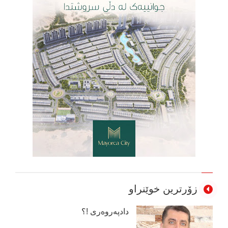
زۆرترین خوێنراو
دادپەروەری !؟