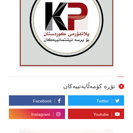
تۆڕە کۆمەڵایەتییەکان