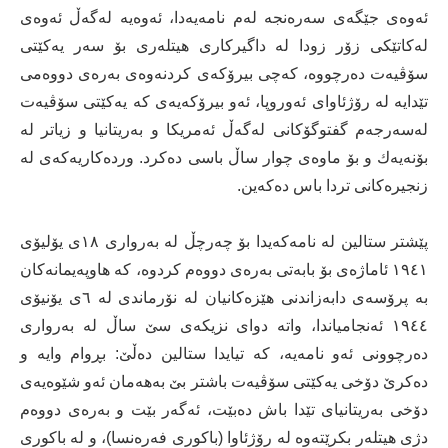
ئەوەی جێگەی سەرەنجە لەم نامەیەدا، ئەوەیە لەگەڵ ئەوەی
لەكاتێكی زۆر زودا لە داگیركاری هیتلەری بۆ سەر یەكێتی
سۆڤیەت دەرچووە، كەچی بیرۆكەی كردنەوەی بەرەی دووەمی
تێدایە لە رۆژئاوای ئەوروپا، ئەو بیرۆكەیەی كە یەكێتی سۆڤیەت
لەسەرجەم گفتوگۆكانی لەگەڵ ئەمریكا و بەریتانیا و زیاتر لە
بۆنەیەك و بۆ ماوەی چوار ساڵ باسی دەكرد. وردەكاریەكەی لە
زنجیرەكانی تردا باس دەكەین.
پێشتر ستالین لە نامەكەیدا بۆ چەرچڵ لە بەرواری ١٨ی یۆلیۆی
١٩٤١ ئاماژەی بۆ بابەتی بەرەی دووەم كردوە، كە هاوپەیمانەكان
بە پرۆسەی دابەزاندنی هێزەكانیان لە نۆرماندی لە ٦ی یۆنیۆی
١٩٤٤ ئەنجامیاندا، واتە دوای نزیكەی سێ ساڵ لە بەرواری
دەرچوونی ئەو نامەیە، كە تیایدا ستالین دەڵێ: بڕوام وایە و
دەكرێ دۆخی یەكێتی سۆڤیەت باشتر بێ بەهەمان ئەو شێوەیەی
دۆخی بەریتانیای تێدا باش دەبێت، ئەگەر بێت و بەرەی دووەم
دژی هیتلەر بكرێتەوە لە رۆژئاوا (باكوری فەرەنسا)، و لە باكوری