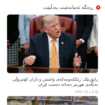
ڕەنگە ئەمانەشت بەدڵبێت
راپۆرتێک: رێککەوتنەکەی واشنتن و تاران کۆنترۆڵی
تەنگەی هورمز دەداتە دەست ئێران
ئاب 04, 2026