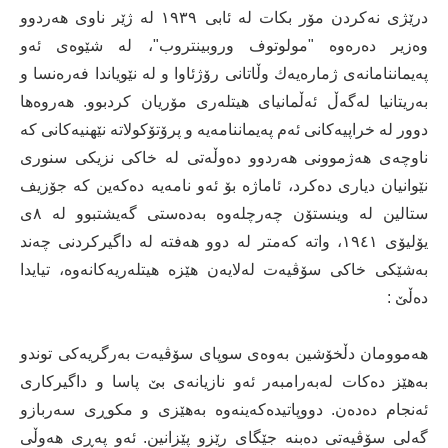
درێژی نەكردن مۆر بكات لە ئابی ١٩٣٩ لە ژێر ناوی هەردوو
وەزیر دەرەوە "مولوتوف وروبینتروب"، لە شێوەی ئەو
پەیماننامانەی ژمارەیەك وڵاتانی رۆژئاوا و لە نێویاندا فەرەنسا و
بەریتانیا لەگەڵ ئەڵمانیای هیتلەری مۆریان كردبوو. هەروەها
دوور لە خراپیەكانی ئەم پەیماننامەیە و پرۆتۆكولاتە نێهنیەكانی كە
ناوچەی هەژموونی هەردوو دەوڵەتی لە خاكی نزیكی سنوری
نێوانیان دیاری دەكرد، ئاماژە بۆ ئەو نامەیە دەكەین كە جۆزیف
ستالین لە وینستۆن چەرچلەوە بەدەستی گەیشتبوو لە ٨ی
یۆلیۆی ١٩٤١، واتە كەمتر لە دوو هەفتە لە داگیركردنی چەند
بەشێكی خاكی سۆڤیەت لەلایەن هێزە هیتلەریەكانەوە، تیایدا
دەڵێ :
هەموومان دڵخۆشین بەوەی سوپای سۆڤیەت بەرگریەكی توندو
بەهێز دەكات لەبەرامبەر ئەو نازیانەی بێ پاسا و داگیركاری
ئەنجام دەدەن. دووپاتیدەكەینەوە بەهێزی و مكوڕی سەربازو
گەلی سۆڤیەتی دەبنە جێگای رێزو پێزانین. ئەو پەڕی هەوڵی