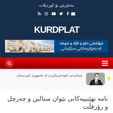
بەخێربێن بۆ کوردپلات
KURDPLAT
سیاسەتی خۆتەعریبکردن لە باشووری کوردستان
سەر
دێڕ
نامە نهێنییەكانی نێوان ستالین و چەرچل
و رۆزفڵت