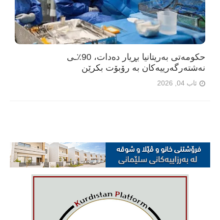
حکومەتی بەریتانیا بڕیار دەدات، 90٪ـی
نەشتەرگەرییەکان بە رۆبۆت بکرێن
ئاب 04, 2026