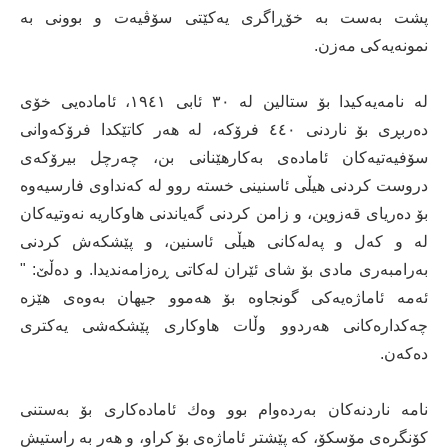
پشت بەست بە خۆڕاگری یەكێتی سۆڤیەت و بوونی بە
نمونەیەكی مەزن.
لە نامەیەكیدا بۆ ستالین لە ٣٠ ئابی ١٩٤١، ئامادەیی خۆی
دەربڕی بۆ ناردنی ٤٤٠ فرۆكە، لە هەر كاتێكدا فرۆكەوانی
سۆفیەتیەكان ئامادەی بەكارهێنانی بن، چەرچل بیرۆكەی
دروست كردنی هیڵی ئاسنینی خستە روو لە كەنداوی فارسیەوە
بۆ دەریای قەزوین، و زامن كردنی گەیاندنی هاوكاریە نەوتیەكان
لە و كەل و پەلەكانی هیڵی ئاسنین، و پێشكەش كردنی
بەرامبەری مادی بۆ شای ئێران لەكاتی ڕەزامەندیدا. و دەڵێ: "
ئەمە ئاماژەیەكی گونجاوە بۆ هەموو جیهان بەوەی هێزە
چەكدارەكانی هەردوو وڵات هاوكاری پێشكەشی یەكتری
دەكەن.
نامە ناردنەكان بەردەوام بوو وەك ئامادەكاری بۆ بەستنی
كۆنگرەی مۆسكۆ، كە پێشتر ئاماژەی بۆ كراو، و هەر بە راستیش