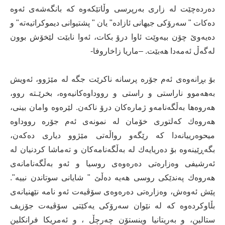
دەردەچێت لە زاری بەرپرسی وڵاتێكەوە كە بانگەشەی ئەوە
دەكات " سەرۆكی جیهانی ئازادە" یان " پشتیوانی دیموكراتیەتە" و
دەیەوێ چۆن بیەوێت ئاوا درۆ بكات، ئەوا نابێت لێخۆش بوون
لەگەڵ ئەمەدا هەبێت. –ماریا زاخاروفا-
بۆ بڕانەوەی ئەم جۆرە پرسانە ناكرێت جگە لە مێژوو، ئەویش
بەهەموو ناراستی و راستی و رووداوەكانیەوە، بخرێـتە روو،
هەروەها بەڵگەنامەو ژمارەكان درۆ ناكەن. لێرەوە وامان بینی،
هەروەك كەلتوری خۆمان لە نمونەی ئەم جۆرە رووداوە
میحوەرییانەدا كە رێگەو رواڵەتی مێژوو دیاری دەكەن،
بگەڕێینەوە بۆ دەریایەك لە بەڵگەنامەكان و تەماشا كردنیان لە
ئەرشیفی وەزارەتی دەرەوەی روسیا و ئەو بەڵگەنامانەی
هەروەك پەندێكی روسی هەیە دەڵێ " شایانی سوتاندن نییە".
پێش ئەوەش، وەزارەتی دەرەوەی سۆڤیەت ئەو نامە نێهنیانەی
بڵاوكردەوە كە لە نێوان سەرۆكی یەكێتی سۆڤیەت جۆزیف
ستالین، و بەریتانیا وینستۆن چەرچڵ ، و ئەمریكا فرانكلین