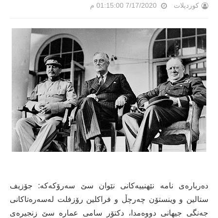
کوردپلات
7/17/2020 01:15:00 م
دەربارەی نامە نێهنییەكانی نێوان سێ سەرۆكەكە: جۆزیف
ستالین و وینستۆن چەرچڵ و فراكلین رۆزفلت لەسەرەتاكانی
جەنگی جیهانی دووەمدا، دكتۆر سامی عمارە سێ زنجیرەی