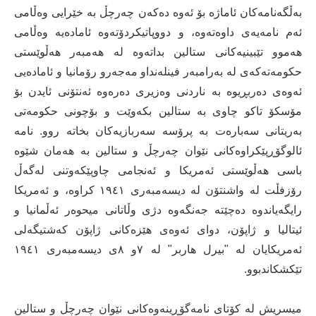
بەڵگەنامەكان ئاماژە بۆ ئەوە دەكەن چەرچڵ بە خێرایی وەڵامی
ئەم نامەیەی داوەتەوە، و دووپاتیكردۆتەوە ئامادەیە وەڵامی
هەموو تێبینیەكانی ستالین بداتەوە لە هەمبەر هەڵوێستی
حكومەتەكەی لە بەرامبەر فینلەنداو مەجەرو رۆمانیا و ئامادەیی
ئەوەی دەربڕیوە بە ناردنی وەزیری دەرەوە ئەنتۆنی ئایدن بۆ
مۆسكۆ تاكو چاوی بە ستالین بكەوێت و بۆچونی حكومەتی
بەریتانی سەبارەت بە پرۆسە سەربازیەكان بخاتە روو. نامە
ئالوگۆڕپێكراوەكانی نێوان چەرچڵ و ستالین بە هەمان شێوە
باسی هەڵوێستی ئەمریكا و ئەنجامی چاوپێكەوتنی لەگەڵ
رۆزفڵت لە واشنتۆن لە دیسەمبەری ١٩٤١ كراوە، و ئەمریكا
رایگەیاندوە دەچێتە جەنگەوە دژی وڵاتانی میحوەر ئەڵمانیا و
ئیتالیا و ژاپۆن، دوای ئەوەی هێزەكانی ژاپۆن كەشتیگەلی
ئەمریكایان لە "بیرل هاربر" لە ٧و ٨ی دیسەمبەری ١٩٤١
تێكشكاندبوو.
میسریش لە كۆتای نامەگۆڕینەوەكانی نێوان چەرچڵ و ستالین