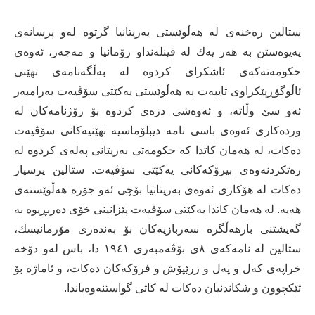
ستالین رەخنەی لە هەڵوێستی بەریتانیا گرتوە لەو پرسانەی
پەیوەستن بە هەر یەك لە فینلەنداو رۆمانیا و مەجەر، ئەوەی
حكومەتەكەی ئاشكرای كردوە لە بەڵگەنامەی نهێنی
ئاڵوگۆڕپێكراوی تایبەت بە هەڵوێستی یەكێتی سۆڤیەت بەرامبەر
ئەو سێ وڵاتە، و ئەوەشی دزەی كردوە بۆ رۆژنامەكان لە
وردەكاری ئەوەی باسی نامە دیبلۆماسیە نهێنیەكانی سۆڤیەت
دەكات، لە هەمان كاتدا كە حكومەتی بەریتانی پەلەی كردوە لە
رەتكردنەوەی بیرۆكەكانی یەكێتی سۆڤیەت. ستالین پرسیار
دەكات لە هۆكاری ئەوەی بەریتانیا بۆچی ئەو جۆرە هەڵوێستەی
هەیە. لە هەمان كاتدا یەكێتی سۆڤیەت پێزانینی خۆی دەربڕیوە بە
گەیشتنی بارهەڵگرە سەربازیەكان بۆ بەندەری مۆرمانیسك،
ستالین لە نامەكەی ٨ی بۆڤەمبەری ١٩٤١ دا، باس لەو دۆخە
خراپەی كەل و پەل و زرێپۆش و فرۆكەكان دەكات، و ئاماژە بۆ
تێكچوون و شكاندنیان دەكات لە كاتی گواستنەوەیاندا.