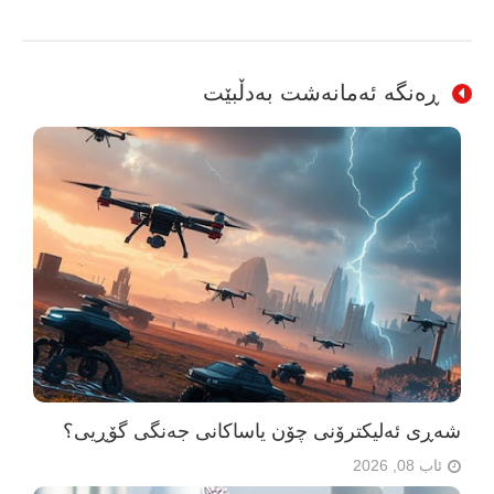
ڕەنگە ئەمانەشت بەدڵبێت
شەڕی ئەلیکترۆنی چۆن یاساکانی جەنگی گۆڕیی؟
ئاب 08, 2026