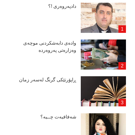
دادپەروەری !؟
وادەی دابەشكردنی موچەی
وەزارەتی پەروەردە
ڕاپۆرتێكی گرنگ لەسەر زمان
شەفافیەت چــیە؟