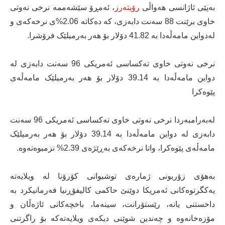
بەپێی ئاژانسی هەواڵی
رۆیتەرز
، ئەمڕۆ سێشەممە نرخی نەوتی
خاوی برێنت 88 سەنت دابەزی، کە دەکاتە 2.06%ی نرخەکەی و
لەدواین مامەڵەدا بە 41.82 دۆلار بۆ هەر بەرمیلێک فرۆشرا.
نرخی نەوتی خاوی تەکساسی ئەمریکی 96 سەنت دابەزی لە
دواین مامەڵەدا بە 39.14 دۆلار بۆ هەر بەرمیلێک مامەڵەی
پێوەکرا
لەبەرامبەردا نرخی نەوتی خاوی تەکساسی ئەمریکی 96 سەنت
دابەزی لە دواین مامەڵەدا بە 39.14 دۆلار بۆ هەر بەرمیلێک
مامەڵەی پێوەکرا، واتا نرخەکەی بەڕێژەی 2.39% نزمبوەتەوە.
بەهۆی زۆربونی ژمارەی توشبوانی کۆرۆنا لە ویلایەتە
یەکگرتوەکانی ئەمریکا دوێنێ حاکمی کالیفۆڕنیا فەرمانیکرد بە
داخستنی یانە، رێستۆرانت، سینەما، باخچەکانی ئاژەڵان و
مۆزەخانەوە و چەندین شوێنی دیکەی ویلایەتەکە بۆ راگرتنی