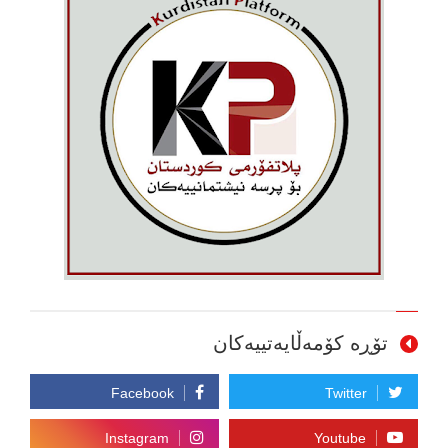
تۆڕە کۆمەڵایەتییەکان