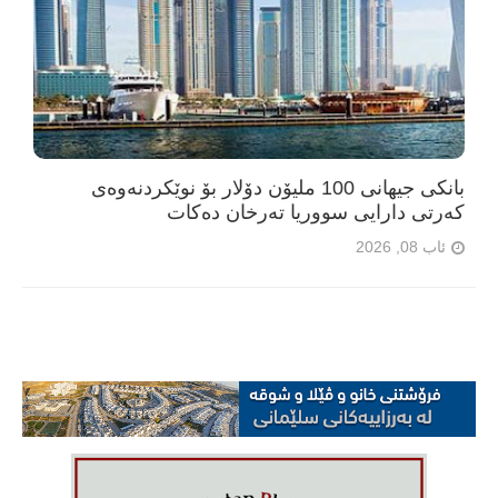
بانکی جیهانی 100 ملیۆن دۆلار بۆ نوێکردنەوەی
کەرتی دارایی سووریا تەرخان دەکات
ئاب 08, 2026