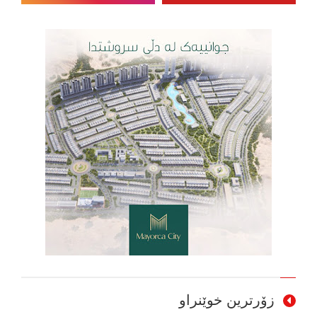
زۆرترین خوێنراو