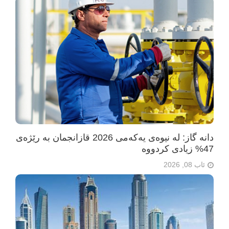
دانە گاز: لە نیوەی یەکەمی 2026 قازانجمان بە رێژەی
47% زیادی کردووە
ئاب 08, 2026