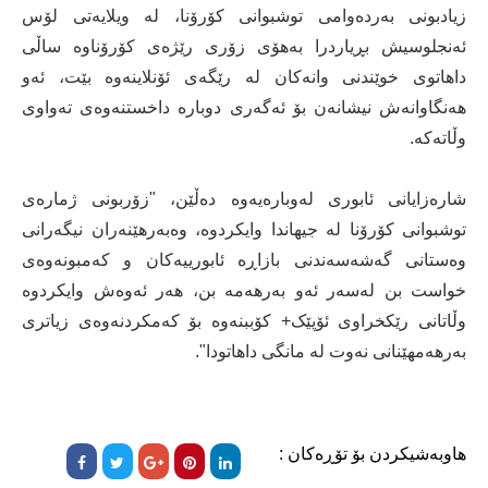
زیادبونی بەردەوامی توشبوانی کۆرۆنا، لە ویلایەتی لۆس
ئەنجلوسیش بڕیاردرا بەهۆی زۆری رێژەی کۆرۆناوە ساڵی
داهاتوی خوێندنی وانەکان لە رێگەی ئۆنلاینەوە بێت، ئەو
هەنگاوانەش نیشانەن بۆ ئەگەری دوبارە داخستنەوەی تەواوی
وڵاتەکە.
شارەزایانی ئابوری لەوبارەیەوە دەڵێن، "زۆربونی ژمارەی
توشبوانی کۆرۆنا لە جیهاندا وایکردوە، وەبەرهێنەران نیگەرانی
وەستانی گەشەسەندنی بازاڕە ئابورییەکان و کەمبونەوەی
خواست بن لەسەر ئەو بەرهەمە بن، هەر ئەوەش وایکردوە
وڵاتانی رێکخراوی ئۆپێک+ کۆببنەوە بۆ کەمکردنەوەی زیاتری
بەرهەمهێنانی نەوت لە مانگی داهاتودا".
هاوبەشیکردن بۆ تۆڕەکان :