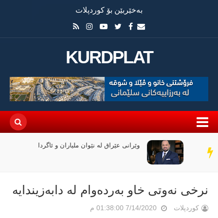
بەخێربێن بۆ کوردپلات
KURDPLAT
وێرانی عێراق لە نێوان ملیاران و ئاگردا
سەر
دێڕ
نرخی نەوتی خاو بەردەوام لە دابەزیندایە
کوردپلات
7/14/2020 01:38:00 م