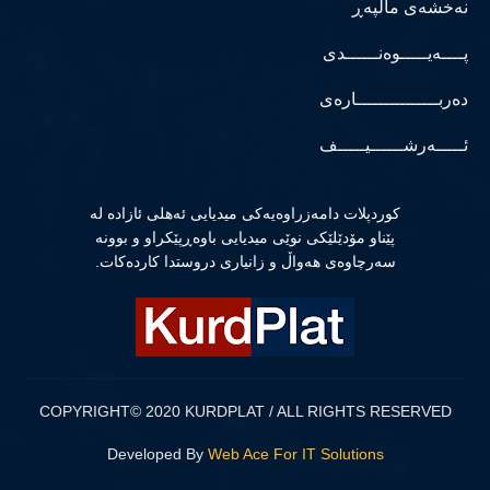
نەخشەی ماڵپەڕ
پــــەیـــــوەنــــــدی
دەربـــــــــــــــارەی
ئـــــەرشــــــیـــــف
كوردپلات دامەزراوەیەكی میدیایی ئەهلی ئازادە لە
پێناو مۆدێلێكی نوێی میدیایی باوەڕپێكراو و بوونە
سەرچاوەی هەواڵ و زانیاری دروستدا كاردەكات.
COPYRIGHT© 2020 KURDPLAT / ALL RIGHTS RESERVED
Developed By
Web Ace For IT Solutions