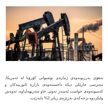
بەهۆی بەرزبونەوەی ژمارەی توشبوانی کۆرۆنا لە ئەمریکا،
مەترسی جارێکی دیکە داخستنەوەی بازاڕە ئابورییەکان و
کەمبونەوەی خواست لەسەر نەوتی خاو سەریهەڵداوە، ئەوەش
وایکردوە نرخەکەی بەڕێژەی زیاتر 2% دابەزێت.