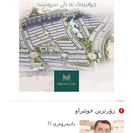
زۆرترین خوێنراو
دادپەروەری !؟