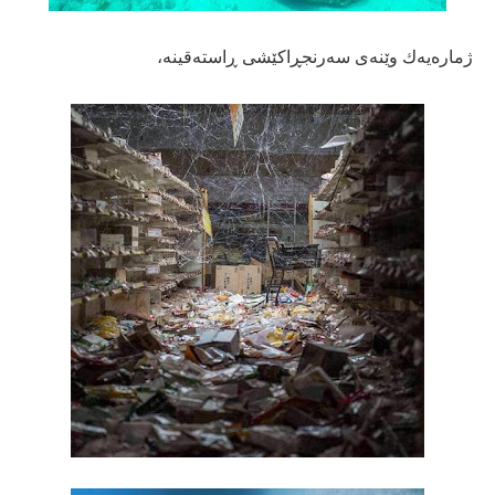
ژمارەیەك وێنەی سەرنجڕاكێشی ڕاستەقینە،