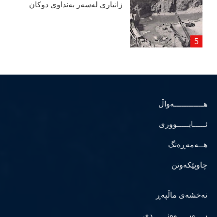
زانیاری لەسەر بەنداوی دوكان
هــــــــــــەواڵ
ئـــــابـــــووری
هــەمەڕەنگ
چاوپێکەوتن
نەخشەی ماڵپەڕ
پــــەیـــــوەنــــــدی