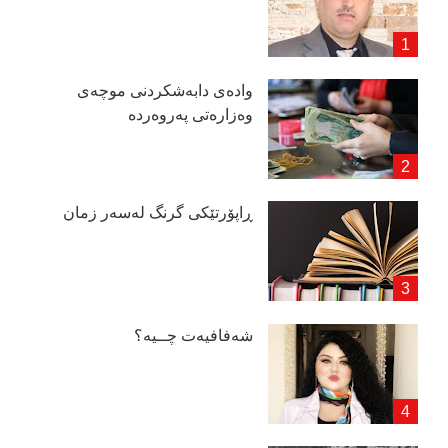
وادەی دابەشكردنی موچەی
وەزارەتی پەروەردە
ڕاپۆرتێكی گرنگ لەسەر زمان
شەفافیەت چــیە؟