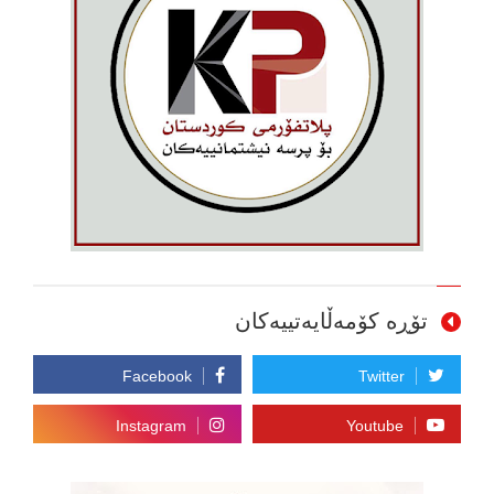
تۆڕە کۆمەڵایەتییەکان