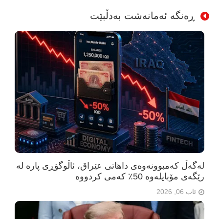
ڕەنگە ئەمانەشت بەدڵبێت
لەگەڵ کەمبوونەوەی داهاتی عێراق، ئاڵوگۆڕی پارە لە
رێگەی مۆبایلەوە 50٪ کەمی کردووە
ئاب 06, 2026