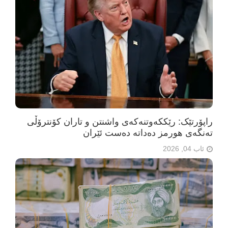
راپۆرتێک: رێککەوتنەکەی واشنتن و تاران کۆنترۆڵی
تەنگەی هورمز دەداتە دەست ئێران
ئاب 04, 2026