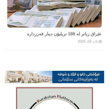
عێراق زیاتر لە 186 تریلیۆن دینار قەرزدارە
ئاب 04, 2026