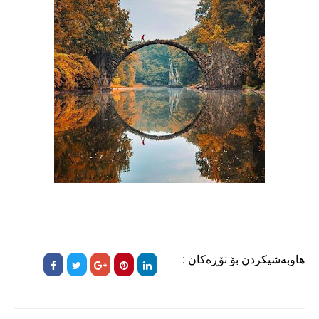
هاوبەشیکردن بۆ تۆڕەکان :