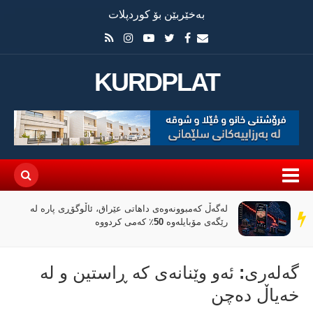
بەخێربێن بۆ کوردپلات
KURDPLAT
لەگەڵ کەمبوونەوەی داهاتی عێراق، ئاڵوگۆڕی پارە لە
سەر
رێگەی مۆبایلەوە 50٪ کەمی کردووە
دێڕ
گەلەری: ئەو وێنانەی كە ڕاستین و لە
خەیاڵ دەچن