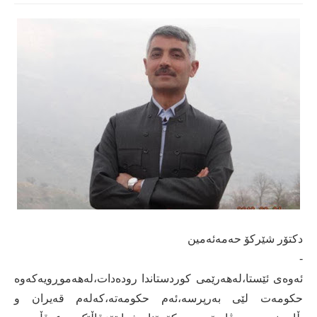
دكتۆر شێركۆ حەمەئەمین
-
ئەوەی ئێستا،لەهەرێمی کوردستاندا رودەدات،لەهەموڕویەکەوە
حکومەت لێی بەرپرسە،ئەم حکومەتە،کەلەم قەیران و