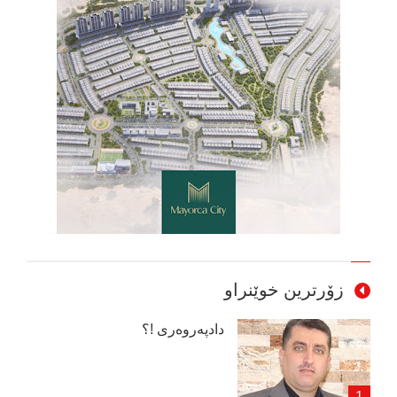
زۆرترین خوێنراو
دادپەروەری !؟