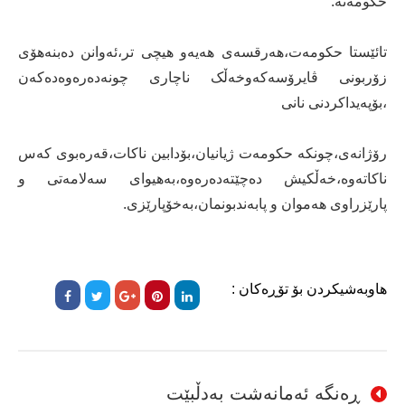
حکومەتە.
تائێستا حکومەت،هەرقسەی هەیەو هیچی تر،ئەوانن دەبنەهۆی
زۆربونی ڤایرۆسەکەوخەڵک ناچاری چونەدەرەوەدەکەن
،بۆپەیداکردنی نانی
رۆژانەی،چونکە حکومەت ژیانیان،بۆدابین ناکات،قەرەبوی کەس
ناکاتەوە،خەڵکیش دەچێتەدەرەوە،بەهیوای سەلامەتی و
پارێزراوی هەموان و پابەندبونمان،بەخۆپارێزی.
هاوبەشیکردن بۆ تۆڕەکان :
ڕەنگە ئەمانەشت بەدڵبێت