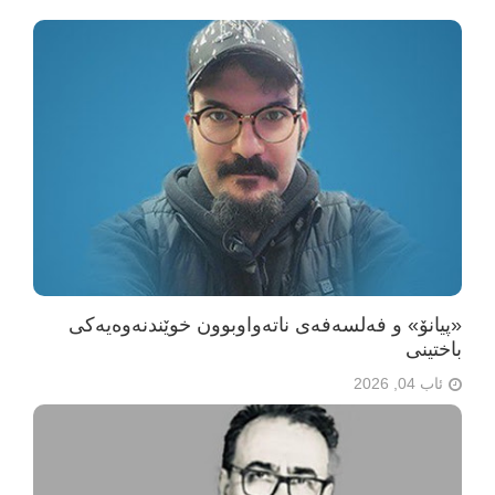
«پیانۆ» و فەلسەفەی ناتەواوبوون خوێندنەوەیەکی
باختینی
ئاب 04, 2026