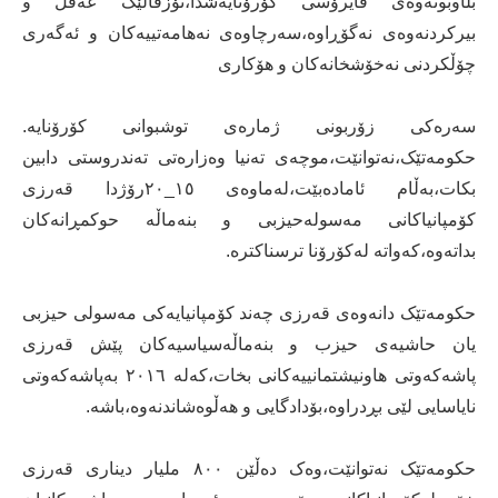
بڵاوبونەوەی ڤایرۆسی کۆرۆنایەشدا،تۆزقاڵێک عەقڵ و
بیرکردنەوەی نەگۆڕاوە،سەرچاوەی نەهامەتییەکان و ئەگەری
چۆڵکردنی نەخۆشخانەکان و هۆکاری
سەرەکی زۆربونی ژمارەی توشبوانی کۆرۆنایە.
حکومەتێک،نەتوانێت،موچەی تەنیا وەزارەتی تەندروستی دابین
بکات،بەڵام ئامادەبێت،لەماوەی ۱٥_۲٠رۆژدا قەرزی
کۆمپانیاکانی مەسولەحیزبی و بنەماڵە حوکمڕانەکان
بداتەوە،کەواتە لەکۆرۆنا ترسناکترە.
حکومەتێک دانەوەی قەرزی چەند کۆمپانیایەکی مەسولی حیزبی
یان حاشیەی حیزب و بنەماڵەسیاسیەکان پێش قەرزی
پاشەکەوتی هاونیشتمانییەکانی بخات،کەلە ۲٠۱٦ بەپاشەکەوتی
نایاسایی لێی بڕدراوە،بۆدادگایی و هەڵوەشاندنەوە،باشە.
حکومەتێک نەتوانێت،وەک دەڵێن ۸٠٠ ملیار دیناری قەرزی