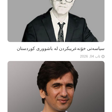
سیاسەتی خۆتەعریبکردن لە باشووری کوردستان
ئاب 04, 2026