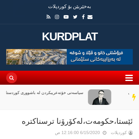
بەخێربێن بۆ کوردپلات
KURDPLAT
سیاسەتی خۆتەعریبکردن لە باشووری کوردستان
سەر
دێڕ
ئێستا،حکومەت،لەکۆرۆنا ترسناکترە
کوردپلات
6/15/2020 12:16:00 ص