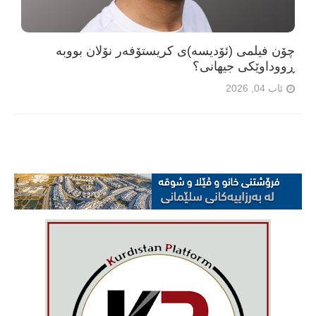
چۆن فیلمی (ئۆدیسە)ی کریستۆفەر نۆلان بووبە
ڕووداوێکی جیهانی؟
ئاب 04, 2026