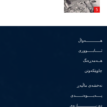
هــــــــــــەواڵ
ئـــــابـــــووری
هــەمەڕەنگ
چاوپێکەوتن
نەخشەی ماڵپەڕ
پــــەیـــــوەنــــــدی
دەربـــــــــــــــارەی