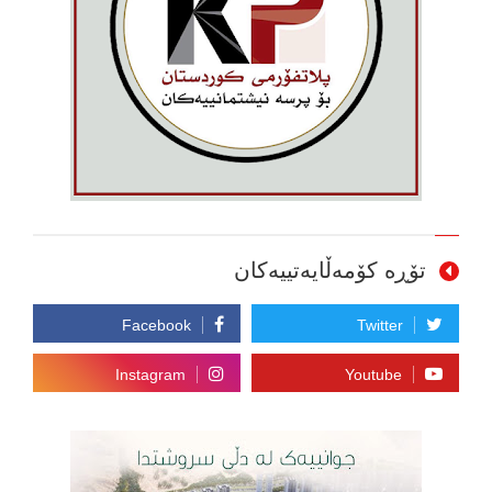
تۆڕە کۆمەڵایەتییەکان