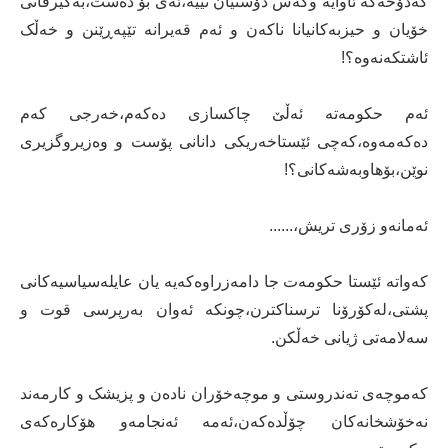
کەدۆخەکە ئاوایە وکەس دۆستیان نییە،ئەی بۆ دەست،بەگیرفانی
خۆیان و حیزبەکانیانا ناکەن و ئەم قەیرانە تێپەڕێنن و خەڵک
ئاشتکەنەوە؟!
ئەم حکومەتە ئەڵێ چاکسازی دەکەم،خەرجی کەم
دەکەمەوە،کەچی ئێستاخەریکی دانانی پۆست و وەزیروگزیری
نوێن،بۆهاوبەشەکانی؟!
ئەمانەو زۆری تریش،......
کەواتە ئێستا حکومەت جا دامەزراوەکەیە یان عایلەسیاسیەکانی
پشتی،لەکۆرۆنا ترسناکترن،چونکە ئەوان بەرپرسی قوت و
سەلامەتی ژیانی خەڵکن.
کەموچەی تەندروستی و موچەخۆران نادەن و پزیشک و کارمەند
نەخۆشخانەکان چۆڵدەکەن،ئەمە ئەنجامەو هۆکارەکەی