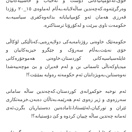
خۆی،لەکۆمپانیاکانی دۆست و ئەحباب و حاشییەکانیان
وەرگرێتەوە،کەچەندین ساڵەلایانە،بەڵام لەماوەی ۱٥_۲٠ رۆژدا
قەرزی هەمان ئەو کۆمپانیایانە بداتەوەکفری سیاسیە،بە
حکومەت ناوی ببرێت و لەکۆرۆنا ترسناکترە.
حکومەتێک خاوەنی رۆژنامەیەکی دولاپەڕەیی،کەناڵێکی لۆکاڵی
خۆی نەبێت،بەڵام سەرۆک و جێگرو حیزبەکانیان و
عایلەسیاسیەکانی کوردستان،خاوەنی هەموجۆرەکانی
میدیاوکەناڵی ئاسمانی بن و لەم قەیران و بێ موچەییەشدا
نەوەستابن،بەویژدانتان ئەم حکومەتە رەوایە بمێنێت؟!
ئەم نوخبە حوکمڕانەی کوردستان،کەچەندین ساڵە سامانی
سەرزەوی و ژیر زەوی ئەم هەرێمە،بەتاڵان دەبەن،خزمەتکاری
ئێران و تورکیان،لەئێستادا،ئامادەنین دەستباریان بگرن،ئەی
ئەمانە چەتدین ساڵە چییان کردوە و کێ دۆستیانە؟!