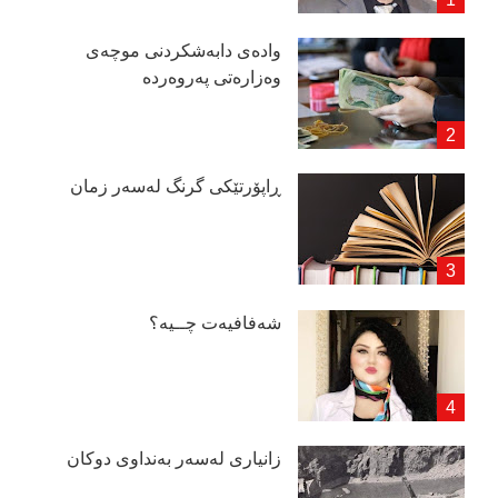
وادەی دابەشكردنی موچەی
وەزارەتی پەروەردە
ڕاپۆرتێكی گرنگ لەسەر زمان
شەفافیەت چــیە؟
زانیاری لەسەر بەنداوی دوكان