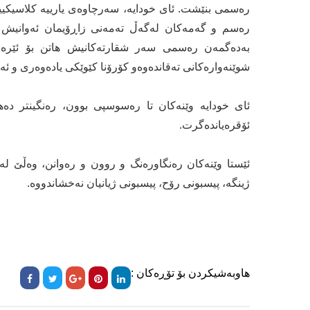
رەسمی بنێشت. ئای خودایە، سەرچاوەی یارییە کلاسیکییە
رەسم و گەمەکان لەگەڵ تەمەنی زاڕۆیمان ئەوانیش گە
بەدەگمەن رەسمی سەر شقارتەکانیش هاتن بۆ ئێرە، 
شوێنەوارەکانی تەقاندەوەو کۆرۆنا کێوێکی یادەوەری و ئ
ئای خودایە وێنەکان تا رەسوسپی بوون، رەنگینتر دەهات
ئۆقرەیاندەگرت.
ئێستا وێنەکان رەنگاورەنگ و روون و رەوانن، وەڵێ لەن
ژینگە، پیسبونی رۆح، پیسبونی ژیانیان نەخشاندووە.
هاوبەشیکردن بۆ تۆڕەکان :