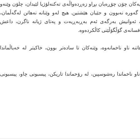
کان چۆن چۆڕەیان بڕاو زەڕدەواڵەی تەکنەلۆژیا لێیدان، چلۆن وێنەو
ورە نەبوون و جێیان هێشتین. هیچ لەو وێنانە نەهاتن لەگەڵمان،
ئەوانیش بەرگەی ئەم بەڕبەڕیەت و پەتای ژیانە ناگرن، داعش
ەفسانەی گۆڵگۆڵێنی کاڵکردەوە.
نە ناو ناخمانەوە، وێنەکان تا سادەتر بوون، خاکیتر لە خەیاڵماندا
او ناخماندا رەشوسپین، لە رۆحماندا تاریکن، پیسبونی چاو، پیسبونی