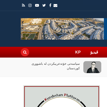
ڤیدیۆ
KP
چۆن فیلمی (ئۆدیسە)ی کریستۆفەر نۆلان
بووبە ڕووداوێکی جیهانی؟