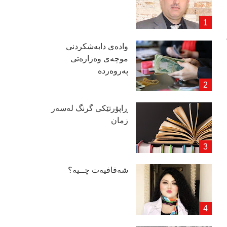
وادەی دابەشكردنی
موچەی وەزارەتی
پەروەردە
ڕاپۆرتێكی گرنگ لەسەر
زمان
شەفافیەت چــیە؟