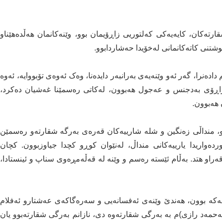
ارتەکان، کایەیەکی کەلتوریی زاڕۆیمان بوو، وێنەکانمان هەڵدەهێناو
تنی کاتەکانمانی لەخۆیدا حەشاردابوو.
نرا، گەر ئەو وێنەیەی بەرانبەر دایدەنا، وەک ئەوەی تۆبووایە، ئەوە
ێ زاڕۆی بەدجنس و عەجول هەبوون، لەکاتی رەسمێنا غەشیان دەکرد،
ن هەبوون.
، منداڵی زەنگین و شلە شارییەکان قەرەی بەرگە شقارتەو رەسمێن
وردەواریدا یارییەکانی منداڵ، لەنێوان کوڕو کچدا جیاوزبوون. کچان
او هتد. بەڵام ئێستە رەسم و وێنە لە قەڵەمڕەوی سناپ و ئینستادا،
چەکە بوون، هەندێ وێنەی ئەفسانەیی و سەرەگاکەی عەشتارو ئەفلام
ئەحمەد رازی)م بە بەرگی شقارتەوە دی، نازانم بەرگی شقارتەبوو یان