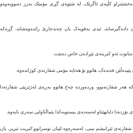
دەخشێنراو کڵپەی ئاگرێک، لە شێوەی گڕی مۆمێک بەرز دەبوویەوەو
دادەگیرساند، ئیدی بەفویەک یان چەندجارێ راتدەوەشاند، گڕەکە
دەیانوت ئەو کبریتەی تێڕادەن خاس دەبێت.
پێیدەڵێن فەندەک، هاتوو بۆ هەتایە مۆمی شقارتەی کوژاندەوە.
 هەر شقارتەبوو، وردەوردە چەخ هاتوو بەڕەی لەژێرپێی شقارتەدا
ۆزدەدا دایانهێناو لەسەدەی بیستویەکدا بێماڵئاوایی سەری نایەوە.
شقارتەی ئێرانیشم بینی، لەسەرەوە لێیان نوسرابوو:کبریت تبریز، یان