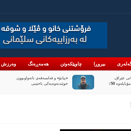
ەلەری
بیروڕا
چاوپێکەوتن
هەمەڕەنگ
وەرزش
واوبوون
سیاسەتی خۆتەعریبکردن لە باشووری
کوردستان