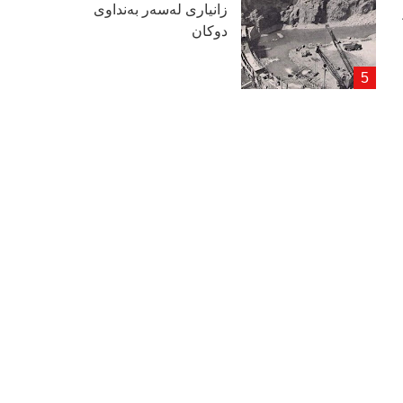
زانیاری لەسەر بەنداوی
دوكان