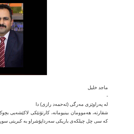
ماجد خلیل
-
لە پەراوێزی مەرگی (ئەحمەد رازی) دا
شقارتە، هەموومان بینیومانە، کارتۆنێکی لاکێشەیی بچ
کە سی چل چیلکەی باریکی سەرداپۆشراو بە کبریتی سورو س