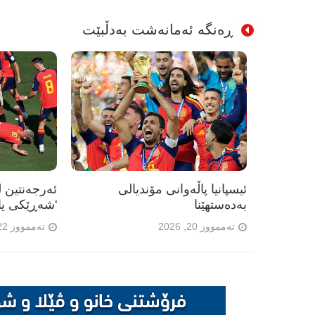
ڕەنگە ئەمانەشت بەدڵبێت
ئیسپانیا پاڵەوانی مۆندیالی
ئەرجەنتین ل
بەدەستهێنا
'شەڕێکی یا
تەممووز 20, 2026
تەممووز 22, 2026