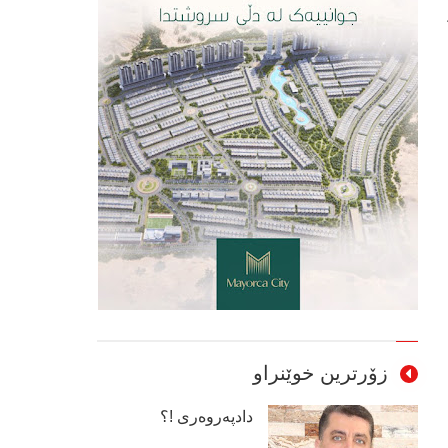
زۆرترین خوێنراو
دادپەروەری !؟