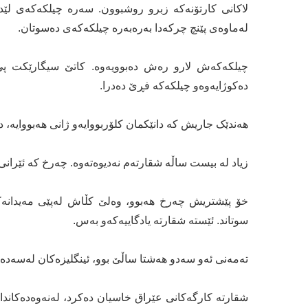
لاکانی کارتۆنەکە زبرو روشبوون. سەرە چیلکەکەی لێ
لەماوەی پێنچ چرکەدا بەرەبەرە چیلکەکەی دەسوتان.
چیلکەکەش لارو رەش دەبوویەوە. کاتێ سیگارێکت پێ 
دەکوژایەوەو چیلکەکە فڕێ دەدرا.
هەندێک جاریش کە دانێکمان کلۆربووایەو ژانی هەبووایە، 
زیاد لە بیست ساڵە شقارتەم نەدیوەتەوە. چەرخ کە ئێرانی 
خۆ پێشتریش چەرخ هەبوو، وەلێ کڵاش لەپێی مەیدانەکە
سوتاند. ئێستە شقارتە یادگاییەکەو بەس.
تەمەنی ئەو سەدو هەشتا ساڵێ بوو، ئینگلیزەکان لەسەدەی ن
شقارتە کارگەکانی عێراق خاسیان دەکرد، لەنەوەدەکاندا 