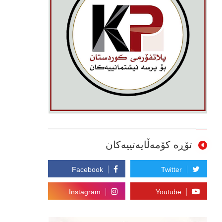
تۆڕە کۆمەڵایەتییەکان