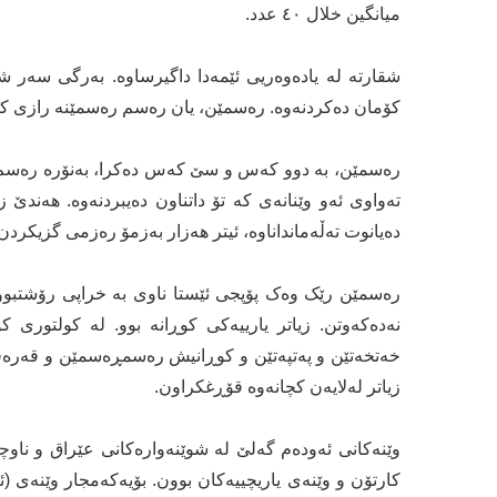
میانگین خلال ٤٠ عدد.
شقارتە لە یادەوەریی ئێمەدا داگیرساوە. بەرگی سەر شق
کۆمان دەکردنەوە. رەسمێن، یان رەسم رەسمێنە رازی کوش
رەسمێن، بە دوو کەس و سێ کەس دەکرا، بەنۆرە رەسم دادە
تەواوی ئەو وێنانەی کە تۆ داتناون دەیبردنەوە. هەند
دەیانوت تەڵەمانداناوە، ئیتر هەزار بەزمۆ رەزمی گزیکرد
رەسمێن رێک وەک پۆپجی ئێستا ناوی بە خراپی رۆشتبوو
نەدەکەوتن. زیاتر یارییەکی کوڕانە بوو. لە کولتوری ک
خەتخەتێن و پەتپەتێن و کوڕانیش رەسمڕەسمێن و قەرەقەر
زیاتر لەلایەن کچانەوە قۆڕغکراون.
وێنەکانی ئەودەم گەلێ لە شوێنەوارەکانی عێراق و ناو
کارتۆن و وێنەی یاریچییەکان بوون. بۆیەکەمجار وێنەی (