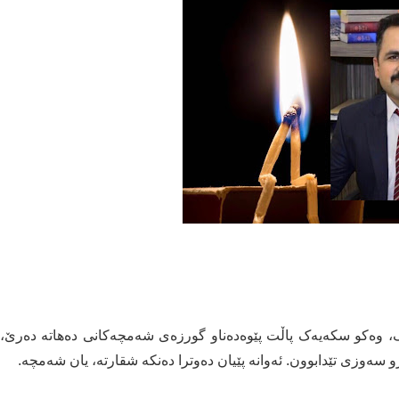
وک، وەکو سکەیەک پاڵت پێوەدەناو گورزەی شەمچەکانی دەهاتە دەرێ،
ەوزی تێدابوون. ئەوانە پێیان دەوترا دەنکە شقارتە، یان شەمچە.