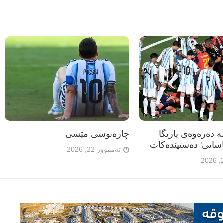
ە دەرەوەی یاریگا
چارەنوسی مێسی
سایی' دەستپێدەکات
تەممووز 22, 2026