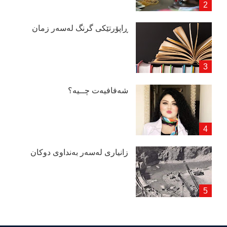
ڕاپۆرتێكی گرنگ لەسەر زمان
شەفافیەت چــیە؟
زانیاری لەسەر بەنداوی دوكان