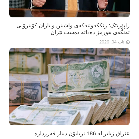
راپۆرتێک: رێککەوتنەکەی واشنتن و تاران کۆنترۆڵی
تەنگەی هورمز دەداتە دەست ئێران
ئاب 04, 2026
عێراق زیاتر لە 186 تریلیۆن دینار قەرزدارە