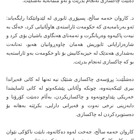
دەبێت چاکسازى ئەنجام بدرێت و ئەو متمانەیە نەشکێت.
د. کاروان حەمە ساڵح، پسپۆڕى ئابورى لە لێدوانێکدا رایگەیاند:
ئەو بەرنامەیەى کە حکومەت ئاراستەى هاوڵاتیانى کرد، خەڵک بە
نیەت پاکیەوە وەریانگرت و تەمەنای هەنگاوى باشیان بۆى کرد و
شارەزارایانى ئابوریش هەمان چاوەڕوانیان هەبو، تەنانەت
بەشدارى هەندێک لە حیزبەکانیش بۆ ناو حکومەت بەو ئاراستەیە
بو کە چاکسازى ئەنجام بدرێت.
دەشڵێت: پڕۆسەى چاکسازى شتێک نیە تەنها لە کاتى قەیراندا
بیرى لێبکەینەوە، چونکە وڵاتانى پێشکەوتو لە کاتى ئاسایشدا
خەریکى پێداوچونەوە و چاکسازیکردن، بەڵام دەبێت کۆرۆنا و
دابەزینى نرخى نەوت و قەیرانى دارایى، بکرێتە بەهانە بۆ
دەستوبردکردن لە چاکسازى.
کاروان حەمە ساڵح، جەخت لەوە دەکاتەوە، نابێت ناکۆکى نێوان