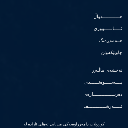
هــــــــــــەواڵ
ئـــــابـــــووری
هــەمەڕەنگ
چاوپێکەوتن
نەخشەی ماڵپەڕ
پــــەیـــــوەنــــــدی
دەربـــــــــــــــارەی
ئـــــەرشــــــیـــــف
كوردپلات دامەزراوەیەكی میدیایی ئەهلی ئازادە لە