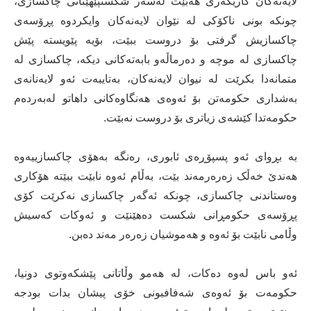
لایەنەکان کاریگەرى هەبێت لەسەر شکستپێهێنانى چاکسازى،
چونکە بونى ناکۆکى لە نێوان لایەنەکان وایکردوە پڕۆسەى
چاکسازیش گرفتى بۆ دروست ببێت، بۆیە پێویستە پێش
چاکسازى لە موچە و دەرماڵەو بابەتەکانى دیکە، چاکسازى لە
متمانەدا بکرێت لە نیوان لایەنەکان، بەتایبەت ئەو لایەنانەى
بەشدارى حکومەتن بۆ ئەوەى هەنگاوەکانى داهاتو لەبەردەم
حکومەتدا کێشەى زیاترى بۆ دروست نەبێت.
بە بڕواى ئەو پسپۆڕەى ئابورى، رەنگە بەهۆى چاکسازییەوە
هەندێ خەڵک زەرەرمەند بێت، بەڵام ئەوە نابێت ببێتە هۆکارى
وەستاندنى چاکسازى، چونکە ئەگەر چاکسازى نەکرێت کۆى
پڕۆسەى حکومڕانى شکست دەهێنێت و ئەوکات کەسیش
وڵامى نابێت بۆ ئەوە و هەموشیان زەرەر مەند دەبن.
ئەو باس لەوە دەکات، لە هەمو وڵاتانى پێشکەوتوى دونیا،
حکومەت بۆ ئەوەى شەفافبونى خۆى پیشان بدات بودجە