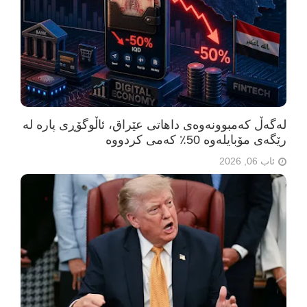
لەگەڵ کەمبوونەوەی داهاتی عێراق، ئاڵوگۆڕی پارە لە
رێگەی مۆبایلەوە 50٪ کەمی کردووە
ئاب 06, 2026