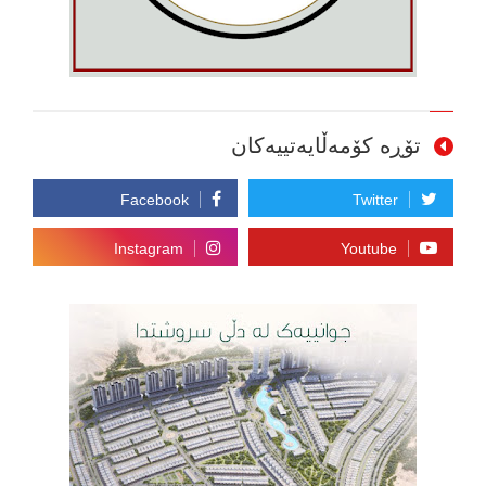
تۆڕە کۆمەڵایەتییەکان