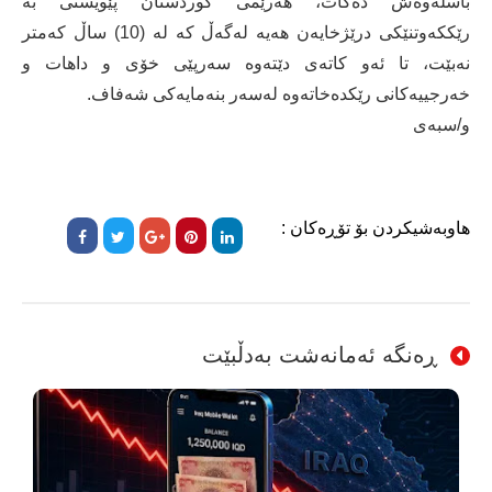
باسلەوەش دەکات، هەرێمى کوردستان پێویستى بە
رێککەوتنێکى درێژخایەن هەیە لەگەڵ کە لە (10) ساڵ کەمتر
نەبێت، تا ئەو کاتەى دێتەوە سەرپێى خۆى و داهات و
خەرجییەکانى رێکدەخاتەوە لەسەر بنەمایەکى شەفاف.
و/سبەی
هاوبەشیکردن بۆ تۆڕەکان :
ڕەنگە ئەمانەشت بەدڵبێت