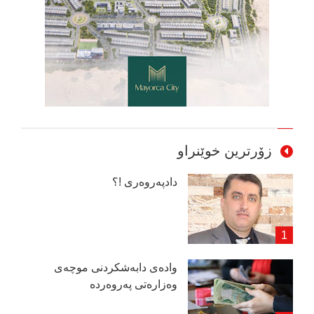
زۆرترین خوێنراو
دادپەروەری !؟
وادەی دابەشكردنی موچەی
وەزارەتی پەروەردە