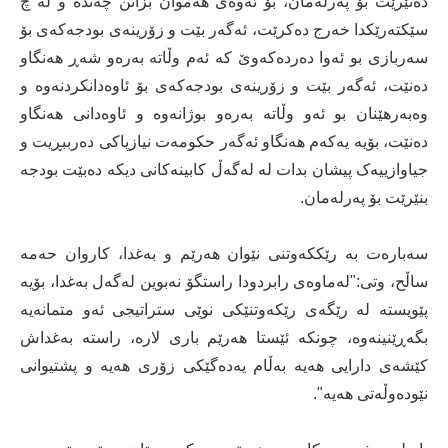
دەنێرێت بۆ پەرلەمان، بۆ ئەوەى هەموان بزانن چەندە و لە چ
سێکتەرێکدا خەرج دەکرێت، ئەگەر بێت و زۆرینەى بودجەکەى بۆ
سەربازى بو ئەوا دەردەکەوێ کە ئەم وڵاتە بەرەو شەڕ هەنگاو
دەنێت، ئەگەر بێت و زۆرینەى بودجەکەى بۆ ئاوەدانکردنەوە و
وەبەرهێنان بو ئەو وڵاتە بەرەو بوژانەوە و ئاوەدانى هەنگاو
دەنێت، بۆیە یەکەم هەنگاو ئەگەر حکومەت نیازپاکى دەرببڕیت و
جیاوازییەک پیشان بدات لە لەگەڵ کابینەکانى دیکە دەبێت بودجە
بنێرێت بۆ پەرلەمان.
سەبارەت بە رێککەوتنى نێوان هەرێم و بەغدا، کاروان حەمە
ساڵح، وتى:"لەماوەى رابردودا راستگۆ نەبوین لەگەل بەغدا، بۆیە
پێویستە لە رێگەى رێکەوتنێکى نوێى ستراتیجى ئەو متمانەیە
بگەڕێنینەوە، چونکە ئێستا هەرێم بارى لارە، راستە بەغداش
کێشەى دارایى هەیە بەڵام یەدەگێکى زۆرى هەیە و پشتیوانى
نێودەوڵەتى هەیە".