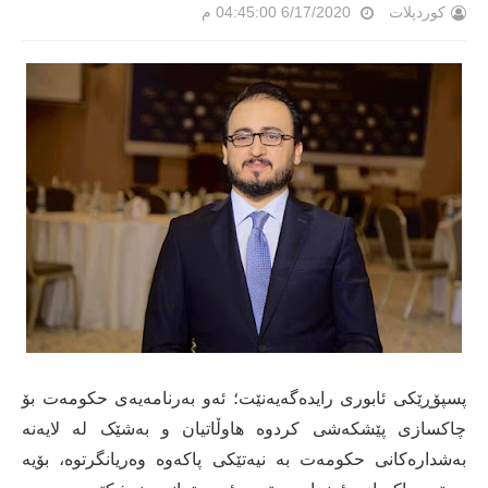
کوردپلات
6/17/2020 04:45:00 م
پسپۆڕێکى ئابورى رایدەگەیەنێت؛ ئەو بەرنامەیەى حکومەت بۆ
چاکسازى پێشکەشى کردوە هاوڵاتیان و بەشێک لە لایەنە
بەشدارەکانى حکومەت بە نیەتێکى پاکەوە وەریانگرتوە، بۆیە