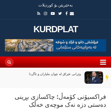
بەخێربێن بۆ کوردپلات
KURDPLAT
وێرانی عێراق لە نێوان ملیاران و ئاگردا
سەر
دێڕ
فراكسیۆنی كۆمەڵ: چاکسازی بڕینی
دەستی دزە نەک موچەی خەڵک