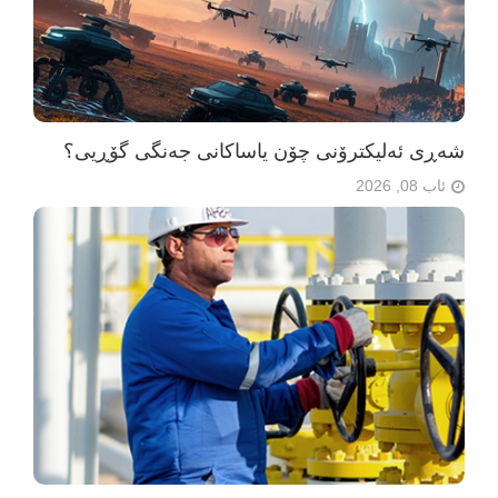
شەڕی ئەلیکترۆنی چۆن یاساکانی جەنگی گۆڕیی؟
ئاب 08, 2026