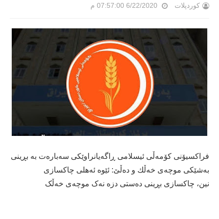
کوردپلات
6/22/2020 07:57:00 م
فراكسیۆنی كۆمەڵی ئیسلامی ڕاگەیانراوێكی سەبارەت بە بڕینی
بەشێكی موچەی خەڵك و دەڵێ: ئێوە ئەهلی چاكسازی
نین،
چاکسازی بڕینی دەستی دزە نەک موچەی خەڵک