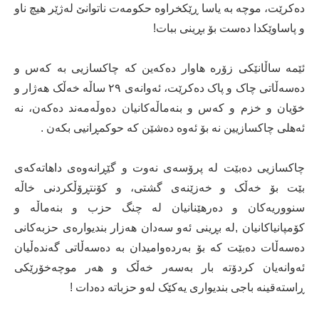
دەکرێت، موچە بە یاسا ڕێکخراوە حکومەت ناتوانێ لەژێر هیچ ناو
و پاساوێکدا دەست بۆ بڕینی ببات!
ئێمە ساڵانێکی زۆرە هاوار دەکەین کە چاکسازیی بە کەس و
دەسەڵاتی چاک و پاک دەکرێت، ئەوانەی ٢٩ ساڵە خەڵک هەژار و
خۆیان و خزم و کەس و بنەماڵەکانیان دەوڵەمەند دەکەن، نە
ئەهلی چاکسازیین نە بۆ ئەوە دەشێن کە حوکمڕانیی بکەن .
چاکسازیی دەبێت لە پرۆسەی نەوت و گێڕانەوەی داهاتەکەی
بێت بۆ خەڵک و خەزێنەی گشتی، و كۆنتڕۆڵكردنی خاڵه‌
سنووریه‌كان و ده‌رهێنانیان له‌ چنگ حزب و بنه‌ماڵه‌ و
كۆمپانیاكانیان ,لە بڕینی ئەو سەدان هەزار بندیوارەی حزبەکانی
دەسەڵات دەبێت کە بۆ بەردەوامیدان بە دەسەڵاتی گەندەڵیان
ئەوانەیان کردۆتە بار بەسەر خەڵک و هەر موچەخۆرێکی
ڕاستەقینە باجی بندیواری یەکێک لەو حزباتە دەدات !