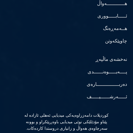
هــــــــــــەواڵ
ئـــــابـــــووری
هــەمەڕەنگ
چاوپێکەوتن
نەخشەی ماڵپەڕ
پــــەیـــــوەنــــــدی
دەربـــــــــــــــارەی
ئـــــەرشــــــیـــــف
كوردپلات دامەزراوەیەكی میدیایی ئەهلی ئازادە لە
پێناو مۆدێلێكی نوێی میدیایی باوەڕپێكراو و بوونە
سەرچاوەی هەواڵ و زانیاری دروستدا كاردەكات.