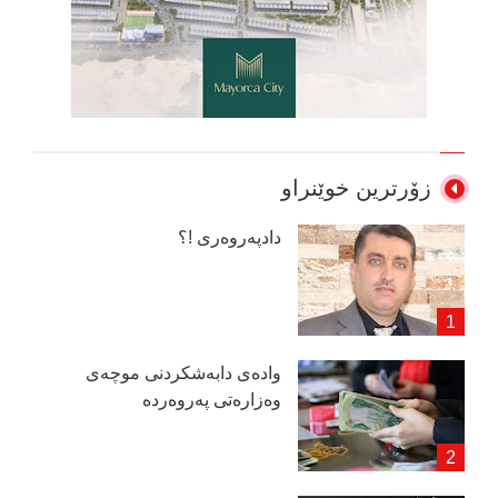
زۆرترین خوێنراو
دادپەروەری !؟
وادەی دابەشكردنی موچەی
وەزارەتی پەروەردە