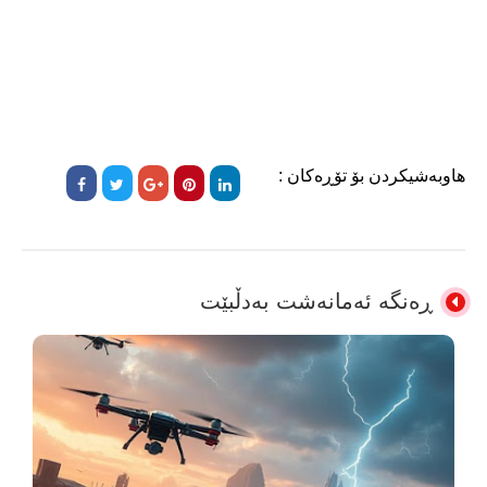
هاوبەشیکردن بۆ تۆڕەکان :
ڕەنگە ئەمانەشت بەدڵبێت