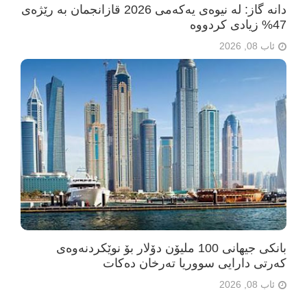
دانە گاز: لە نیوەی یەکەمی 2026 قازانجمان بە رێژەی
47% زیادی کردووە
ئاب 08, 2026
بانکی جیهانی 100 ملیۆن دۆلار بۆ نوێکردنەوەی
کەرتی دارایی سووریا تەرخان دەکات
ئاب 08, 2026