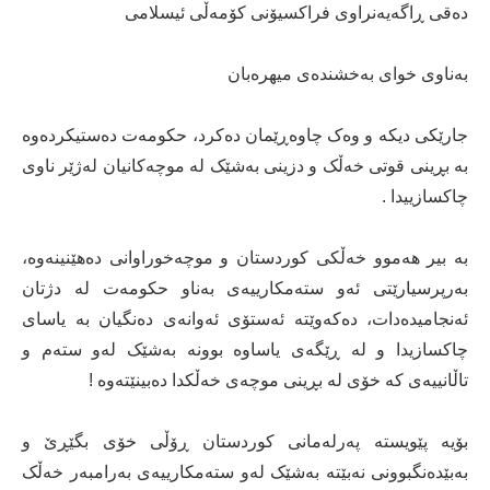
دەقی ڕاگەیەنراوی فراكسیۆنی كۆمەڵی ئیسلامی
بەناوی خوای بەخشندەی میهرەبان
جارێکی دیکە و وەک چاوەڕێمان دەکرد، حكومه‌ت دەستیکردەوە
بە بڕینی قوتی خەڵک و دزینی بەشێک لە موچەکانیان لەژێر ناوی
چاکسازییدا .
بە بیر هەموو خەڵکی کوردستان و موچەخوراوانی دەهێنینەوە،
بەرپرسیارێتی ئەو ستەمکارییەی بەناو حکومەت لە دژتان
ئەنجامیدەدات، دەکەوێتە ئەستۆی ئەوانەی دەنگیان بە یاسای
چاکسازیدا و لە ڕێگەی یاساوە بوونە بەشێک لەو ستەم و
تاڵانییەی کە خۆی لە بڕینی موچەی خەڵکدا دەبینێتەوە !
بۆیە پێویستە پەرلەمانی کوردستان ڕۆڵی خۆی بگێڕێ و
بەبێدەنگبوونی نەبێتە بەشێک لەو ستەمکارییەی بەرامبەر خەڵک