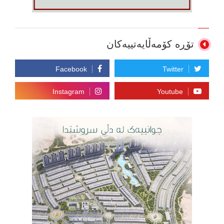
تۆڕە کۆمەڵایەتییەکان