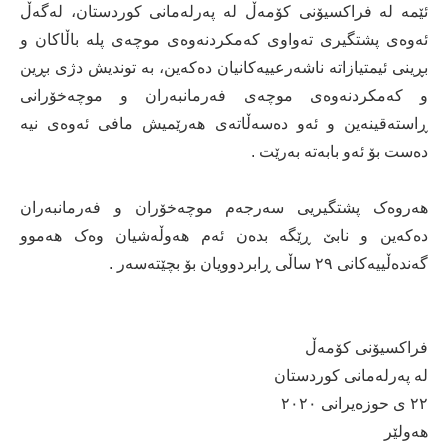
ئێمە لە فراکسیۆنی کۆمەڵ لە پەرلەمانی کوردستان، لەگەڵ
ئەوەی پشتگیری تەواوی کەمکردنەوەی موچەی پلە باڵاکان و
بڕینی ئیمتیازاتە ناشەرعییەکانیان دەکەین، بە توندیش دژی بڕین
و کەمکردنەوەی موچەی فەرمانبەران و موچەخۆرانی
ڕاستەقینەین و ئەو دەسەڵاتەی هەرێمیش مافی ئەوەی نیە
دەست بۆ ئەو بابەتە بەرێت .
هەروەک پشتگیریی سەرجەم موچەخۆران و فەرمانبەران
دەکەین و نابێ ڕێگە بدەن ئەم هەوڵەشیان وەک هەموو
گەندەڵییەکانی ٢٩ ساڵی ڕابردوویان بۆ بچێتەسەر .
فراکسیۆنی کۆمەڵ
لە پەرلەمانی کوردستان
٢٢ ی حوزەیرانی ٢٠٢٠
هەولێر