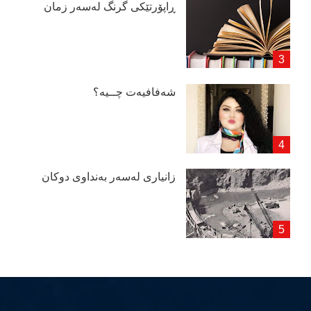
ڕاپۆرتێكی گرنگ لەسەر زمان
شەفافیەت چــیە؟
زانیاری لەسەر بەنداوی دوكان