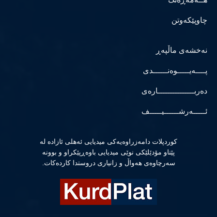
چاوپێکەوتن
نەخشەی ماڵپەڕ
پــــەیـــــوەنــــــدی
دەربـــــــــــــــارەی
ئـــــەرشــــــیـــــف
كوردپلات دامەزراوەیەكی میدیایی ئەهلی ئازادە لە
پێناو مۆدێلێكی نوێی میدیایی باوەڕپێكراو و بوونە
سەرچاوەی هەواڵ و زانیاری دروستدا كاردەكات.