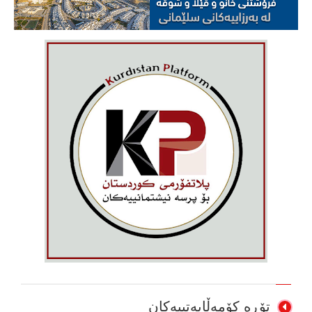
تۆڕە کۆمەڵایەتییەکان