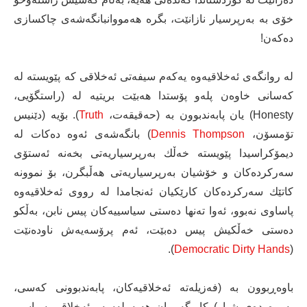
خۆی به‌ به‌رپرسیار نازانێت، بگره‌ هه‌مووانبانگه‌شه‌ی چاكسازی
ده‌كه‌ن!
له‌ روانگه‌ی ئه‌خلاقیه‌وه‌ یه‌كه‌م سیفه‌تی ئه‌خلاقی كه‌ پێویسته‌ له‌
كه‌سانی خاوه‌ن پله‌و پۆستدا هه‌بێت بریتیه‌ له (راستگۆیی،
Honesty) یان پابه‌ندبوون به‌‌ (حه‌قیقه‌ت،
Truth
). بۆیه‌ (دێنیس
تۆمسۆن،
Dennis Thompson
) بانگه‌شه‌ی ئه‌وه‌ ده‌كات له‌
دیمۆكراسیدا پێویسته‌ خه‌ڵك به‌رپرسیاریه‌تی بخه‌نه‌ ئه‌ستۆی
سه‌ركرده‌كان و خۆشیان به‌رپرسیاریه‌تی هه‌ڵبگرن، بۆ نموونه‌
كاتێك سه‌ركرده‌كان كارێكیان ئه‌نجامدا له‌ رووی ئه‌خلاقیه‌وه‌
پاساوی نه‌بوو، ئه‌وا ته‌نها ده‌ستی سیاسییه‌كان پیس نابن، به‌ڵكو
ده‌ستی خه‌ڵكیش پیس ده‌بێت، ئه‌م پرۆسه‌یه‌ش ناوده‌نێت
).
Democratic Dirty Hands
(
باوه‌ڕبوون به‌ (فه‌زیله‌ته‌ ئه‌خلاقیه‌كان، پابه‌ندبوونی كه‌سی،
په‌روه‌رده‌ی شیاو) كاریگه‌رییان هه‌یه‌ له‌سه‌ر ئه‌خلاقی سیاسی