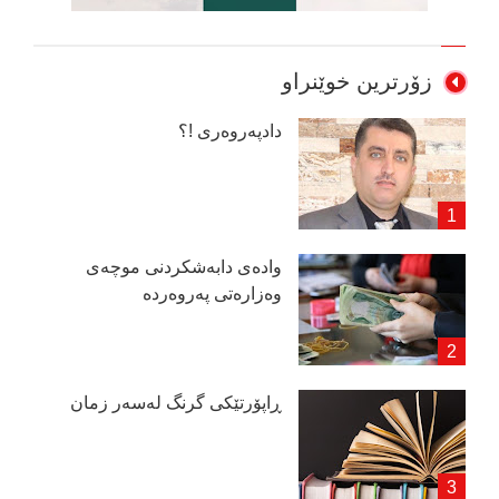
زۆرترین خوێنراو
دادپەروەری !؟
وادەی دابەشكردنی موچەی
وەزارەتی پەروەردە
ڕاپۆرتێكی گرنگ لەسەر زمان