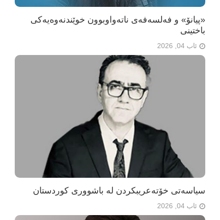
«پیانۆ» و فەلسەفەی ناتەواوبوون خوێندنەوەیەکی
باختینی
ئاب 04, 2026
سیاسەتی خۆتەعریبکردن لە باشووری کوردستان
ئاب 04, 2026