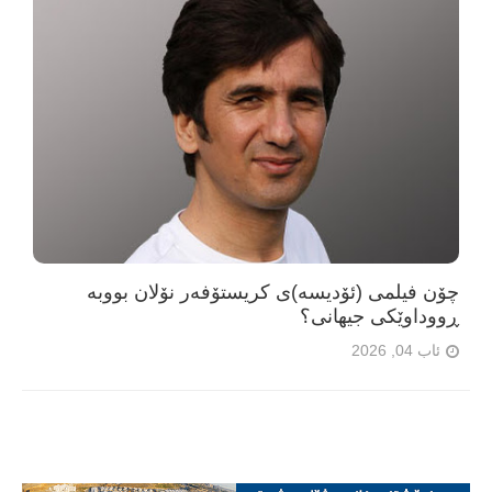
چۆن فیلمی (ئۆدیسە)ی کریستۆفەر نۆلان بووبە
ڕووداوێکی جیهانی؟
ئاب 04, 2026