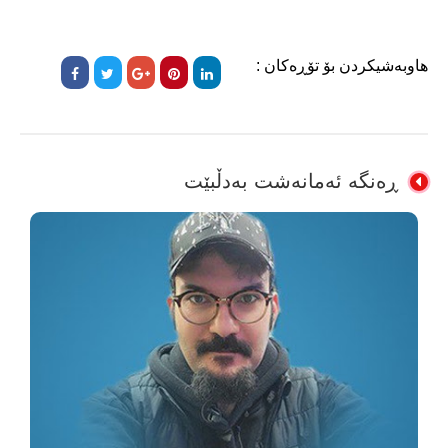
هاوبەشیکردن بۆ تۆڕەکان :
ڕەنگە ئەمانەشت بەدڵبێت