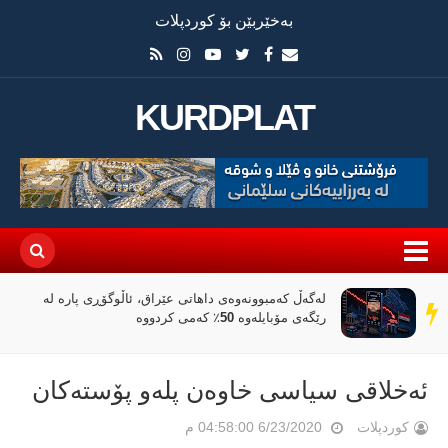
بەخێربێن بۆ کوردپلات
KURDPLAT
لەگەڵ کەمبوونەوەی داهاتی عێراق، ئاڵوگۆڕی پارە لە
سەر
رێگەی مۆبایلەوە 50٪ کەمی کردووە
دێڕ
ئه‌خلاقی سیاسی خاوه‌ن پله‌و پۆسته‌كان
کوردپلات
6/23/2020 04:58:00 م