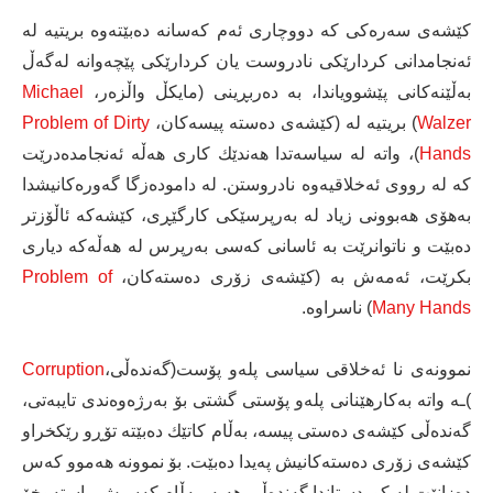
كێشه‌ى سه‌ره‌كی كه‌ دووچاری ئه‌م كه‌سانه‌ ده‌بێته‌وه‌ بریتیه‌ له‌
ئه‌نجامدانی كردارێكی نادروست یان كردارێكی پێچه‌وانه‌ له‌گه‌ڵ
به‌ڵێنه‌كانی پێشوویاندا، به‌ ده‌ربڕینی (مایكڵ واڵزه‌ر،
Michael
Walzer
) بریتیه‌ له‌ (كێشه‌ى ده‌سته‌ پیسه‌كان،
Problem of Dirty
Hands
)، واته‌ له‌ سیاسه‌تدا هه‌ندێك كاری هه‌ڵه‌ ئه‌نجامده‌درێت
كه‌ له‌ رووی ئه‌خلاقیه‌وه‌ نادروستن. له‌ داموده‌زگا گه‌وره‌كانیشدا
به‌هۆی هه‌بوونی زیاد له‌ به‌رپرسێكی كارگێڕی، كێشه‌كه‌ ئاڵۆزتر
ده‌بێت و ناتوانرێت به‌ ئاسانی كه‌سی به‌رپرس له‌ هه‌ڵه‌كه‌ دیاری
بكرێت، ئه‌مه‌ش به‌ (كێشه‌ى زۆری ده‌سته‌كان،
Problem of
Many Hands
) ناسراوه‌.
نموونه‌ى نا ئه‌خلاقی سیاسی پله‌و پۆست(گه‌نده‌ڵی‌،
Corruption
)ـه‌ واته‌ به‌كارهێنانی پله‌و پۆستی گشتی بۆ به‌رژه‌وه‌ندی تایبه‌تی،
گه‌نده‌ڵی كێشه‌ى ده‌ستی پیسه‌، به‌ڵام كاتێك ده‌بێته‌ تۆڕو رێكخراو
كێشه‌ى زۆری ده‌سته‌كانیش په‌یدا ده‌بێت. بۆ نموونه‌ هه‌موو كه‌س
ده‌زانێت له‌ كوردستاندا گه‌نده‌ڵی هه‌یه‌، به‌ڵام كه‌سیش راسته‌وخۆ