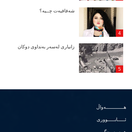
شەفافیەت چــیە؟
زانیاری لەسەر بەنداوی دوكان
هــــــــــــەواڵ
ئـــــابـــــووری
هــەمەڕەنگ