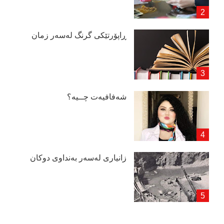
ڕاپۆرتێكی گرنگ لەسەر زمان
شەفافیەت چــیە؟
زانیاری لەسەر بەنداوی دوكان