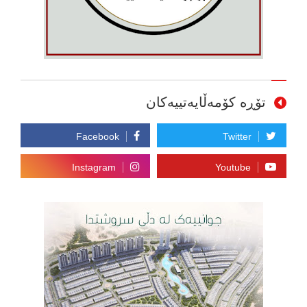
تۆڕە کۆمەڵایەتییەکان