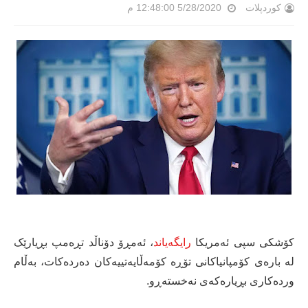
کوردپلات
5/28/2020 12:48:00 م
کۆشکی سپی ئەمریکا
رایگەیاند
، ئەمڕۆ دۆناڵد تڕەمپ بڕیارێک
لە بارەی کۆمپانیاکانی تۆڕە کۆمەڵایەتییەکان دەردەکات، بەڵام
وردەکاری بڕیارەکەی نەخستەڕو.