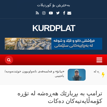
بەخێربێن بۆ کوردپلات
KURDPLAT
«پیانۆ» و فەلسەفەی ناتەواوبوون خوێندنەوەیەکی
سەر
باختینی
دێڕ
ترامپ بە بڕیارێك هەڕەشە لە تۆڕە
كۆمەڵایەتیەكان دەكات