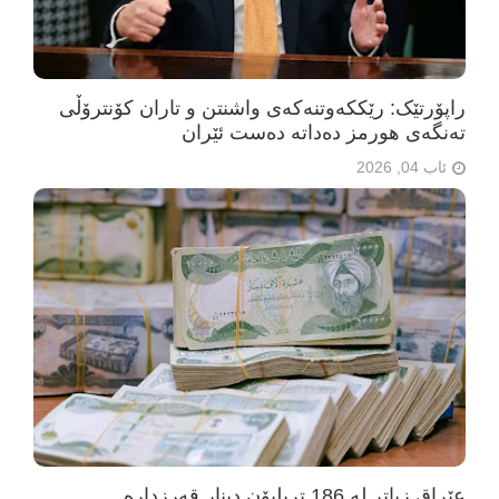
راپۆرتێک: رێککەوتنەکەی واشنتن و تاران کۆنترۆڵی
تەنگەی هورمز دەداتە دەست ئێران
ئاب 04, 2026
عێراق زیاتر لە 186 تریلیۆن دینار قەرزدارە