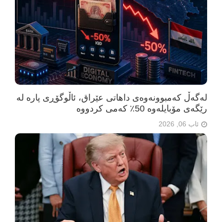
لەگەڵ کەمبوونەوەی داهاتی عێراق، ئاڵوگۆڕی پارە لە
رێگەی مۆبایلەوە 50٪ کەمی کردووە
ئاب 06, 2026