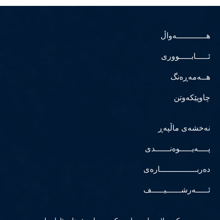
هــــــــــــەواڵ
ئـــــابـــــووری
هــەمەڕەنگ
چاوپێکەوتن
نەخشەی ماڵپەڕ
پــــەیـــــوەنــــــدی
دەربـــــــــــــــارەی
ئـــــەرشــــــیـــــف