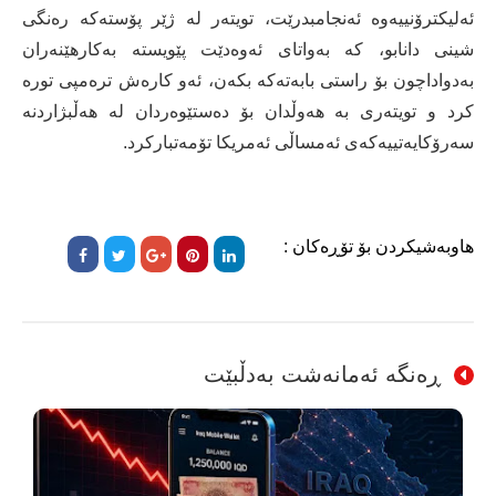
ئەلیکترۆنییەوە ئەنجامبدرێت، تویتەر لە ژێر پۆستەکە رەنگی
شینی دانابو، کە بەواتای ئەوەدێت پێویستە بەکارهێنەران
بەدواداچون بۆ راستی بابەتەکە بکەن، ئەو کارەش ترەمپی تورە
کرد و تویتەری بە هەوڵدان بۆ دەستێوەردان لە هەڵبژاردنە
سەرۆکایەتییەکەی ئەمساڵی ئەمریکا تۆمەتبارکرد.
هاوبەشیکردن بۆ تۆڕەکان :
ڕەنگە ئەمانەشت بەدڵبێت