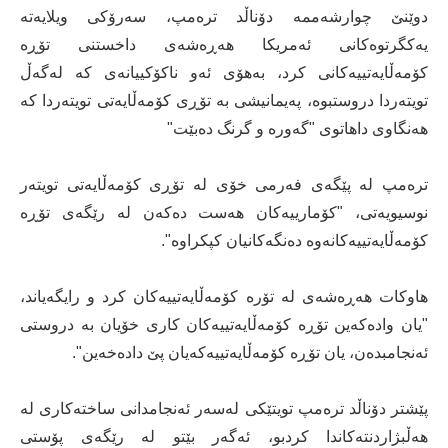
دوێنێ چوارشەممە دۆناڵد ترەمپ، سەرۆکی ویلایەتە
یەکگرتوەکانی ئەمریکا هەڕەشەی داخستنی تۆڕە
کۆمەڵایەتییەکانی کرد، بەهۆی ئەو ناکۆکییانەی کە لەگەڵ
تویتەردا دروستبوە، پەیمانیشی بە تۆڕی کۆمەڵایەتی تویتەردا کە
هەنگاوی داهاتوی "گەورە و گرنگ دەبێت"
ترەمپ لە پێگەی فەرمی خۆی لە تۆڕی کۆمەڵایەتی تویتەر
نوسیویەتی، "کۆمارییەکان هەست دەکەن لە رێگەی تۆڕە
کۆمەڵایەتییەکانەوە دەنگەکانیان کپکراوە".
هاوکات هەڕەشەی لە تۆرە کۆمەڵایەتییەکان کرد و رایگەیاند،
"یان وادەکەین تۆڕە کۆمەڵایەتییەکان کاری خۆیان بە دروستی
ئەنجامبدەن، یان تۆڕە کۆمەڵایەتییەکەیان پێ دادەخەین".
پێشتر دۆناڵد ترەمپ تویتێکی لەسەر ئەنجامدانی ساختەکاری لە
هەڵبژاردنتەکاندا کردبو، ئەگەر بێتو لە رێگەی پۆستی