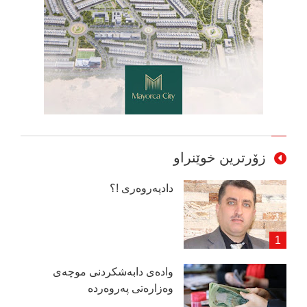
زۆرترین خوێنراو
دادپەروەری !؟
وادەی دابەشكردنی موچەی
وەزارەتی پەروەردە