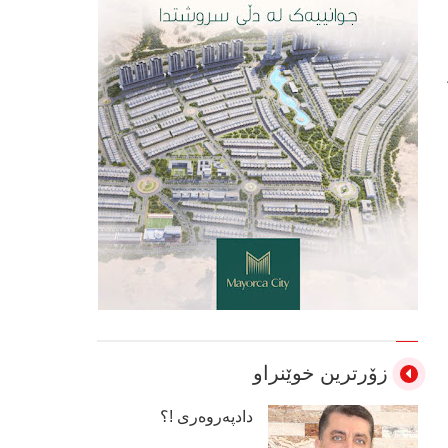
زۆرترین خوێنراو
دادپەروەری !؟