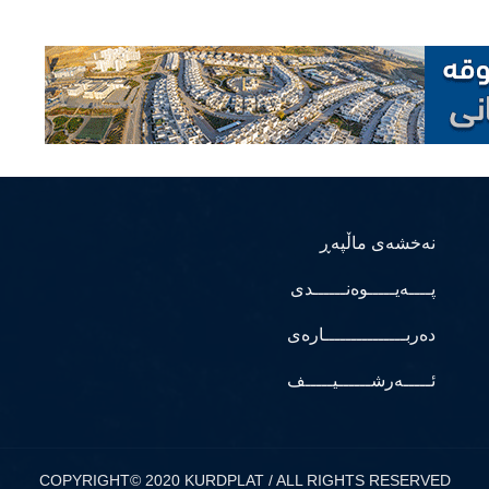
نەخشەی ماڵپەڕ
پــــەیـــــوەنــــــدی
دەربـــــــــــــــارەی
ئـــــەرشــــــیـــــف
COPYRIGHT© 2020 KURDPLAT / ALL RIGHTS RESERVED