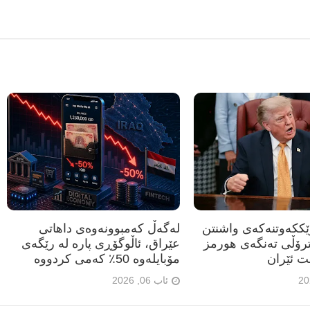
رێککەوتنەکەی واشنتن
لەگەڵ کەمبوونەوەی داهاتی
ترۆڵی تەنگەی هورمز
عێراق، ئاڵوگۆڕی پارە لە رێگەی
ت ئێران
مۆبایلەوە 50٪ کەمی کردووە
ئاب 06, 2026