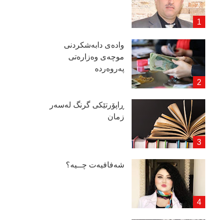
وادەی دابەشكردنی
موچەی وەزارەتی
پەروەردە
ڕاپۆرتێكی گرنگ لەسەر
زمان
شەفافیەت چــیە؟