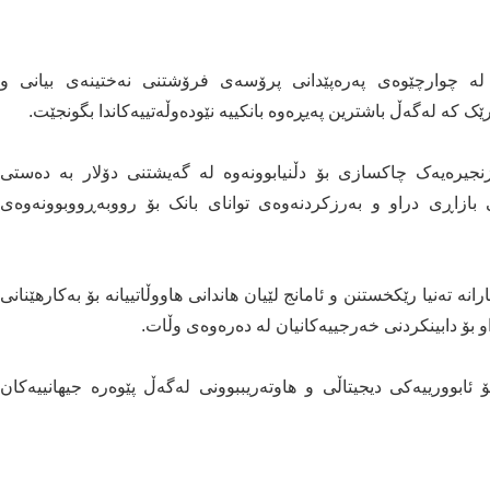
لە چوارچێوەی پەرەپێدانی پرۆسەی فرۆشتنی نەختینەی بیانی و
 کە لەگەڵ باشترین پەیڕەوە بانکییە نێودەوڵەتییەکاندا بگونجێت.
 زنجیرەیەک چاکسازی بۆ دڵنیابوونەوە لە گەیشتنی دۆلار بە دەستی
بازاڕی دراو و بەرزکردنەوەی توانای بانک بۆ رووبەڕووبوونەوەی
ە تەنیا رێکخستنن و ئامانج لێیان هاندانی هاووڵاتییانە بۆ بەکارهێنانی
 بۆ دابینکردنی خەرجییەکانیان لە دەرەوەی وڵات.
ئابوورییەکی دیجیتاڵی و هاوتەریببوونی لەگەڵ پێوەرە جیهانییەکان