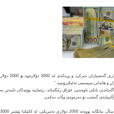
بانکی ناوەندیی عێراق رێنمایی نوێی لەبارەی پشکی دۆلاری گەشتیاران دەرکرد و بڕەکەی لە 3000 دۆلارەوە بۆ 2000 دۆلار
ڕ و هاندانی سیستمی ئەلیکترۆنییە."
مووزی 2026، نووسینگەی راگەیاندنی بانکی ناوەندیی عێراق رایگەیاند، رێنماییە نوێیەکان تایبەتن بە
ووڵاتییانەی گەشت بۆ دەرەوەی وڵات دەکەن.
بەپێی رێنماییەکان، پشکی هەر گەشتیارێکی سەروو 18 ساڵ، مانگانە بووەتە 2000 دۆلاری ئەمریکی، لە کاتێکدا پێشتر 3000