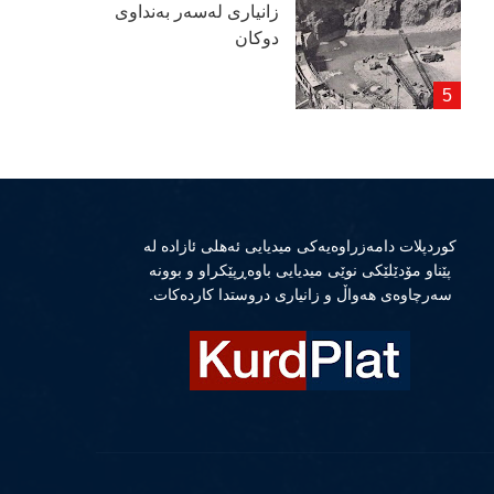
زانیاری لەسەر بەنداوی
دوكان
كوردپلات دامەزراوەیەكی میدیایی ئەهلی ئازادە لە
پێناو مۆدێلێكی نوێی میدیایی باوەڕپێكراو و بوونە
سەرچاوەی هەواڵ و زانیاری دروستدا كاردەكات.