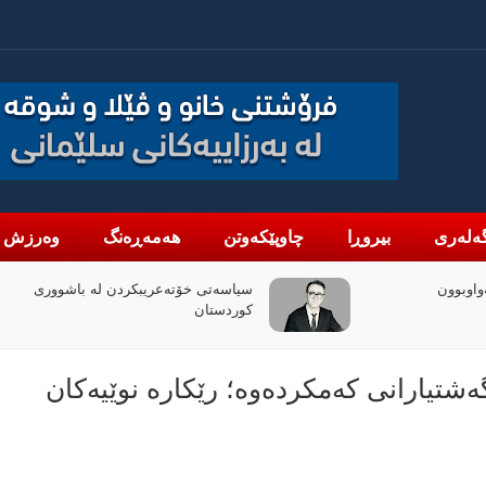
ەلەری
بیروڕا
چاوپێکەوتن
هەمەڕەنگ
وەرزش
واوبوون
سیاسەتی خۆتەعریبکردن لە باشووری
کوردستان
ەشتیارانی کەمکردەوە؛ رێکارە نوێیەکان