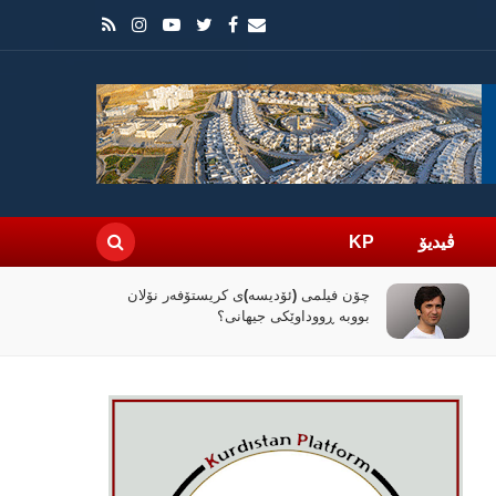
ڤیدیۆ
KP
چۆن فیلمی (ئۆدیسە)ی کریستۆفەر نۆلان
بووبە ڕووداوێکی جیهانی؟