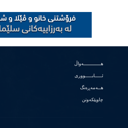
هــــــــــــەواڵ
ئـــــابـــــووری
هــەمەڕەنگ
چاوپێکەوتن