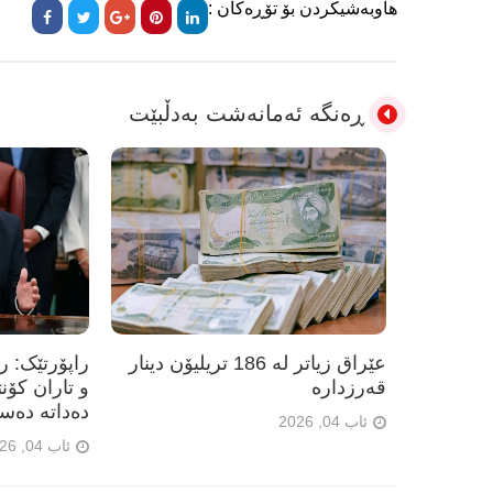
هاوبەشیکردن بۆ تۆڕەکان :
ڕەنگە ئەمانەشت بەدڵبێت
عێراق زیاتر لە 186 تریلیۆن دینار
راپۆرتێک: 
قەرزدارە
و تاران کۆن
دەداتە دەس
ئاب 04, 2026
ئاب 04, 2026