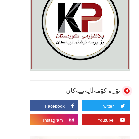
تۆڕە کۆمەڵایەتییەکان