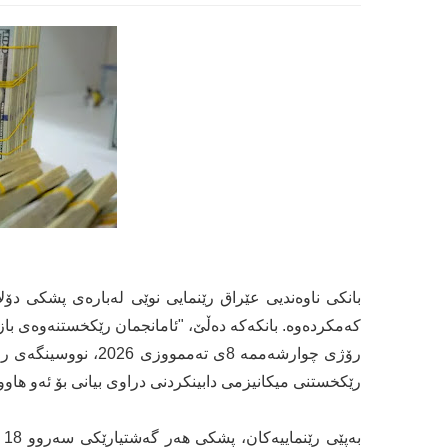
کەمکردەوە. بانکەکە دەڵێ، "ئامانجمان رێکخستنەوەی بازا
رۆژی چوارشەممە 8ی تەم
رێکخستنی میکانیزمی دابینکردنی دراوی بیانی بۆ ئەو ها