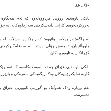
دۆلار بوو.
بانکی ناوەندی روونی کردووەتەوە کە ئەم هەنگاوە 
بەرزکردنەوەی کارایی دابەشکردنی سەرچاوەکانە، بە جۆرێک
لە راگەیێندراوەکەدا هاتووە: "ئەم رێکارە بەشێکە لە
هاووڵاتییان، ئەمەش رۆڵی دەبێت لە سەقامگیرکردنی 
گۆڕانکارییە ئابوورییەکان."
بانکی ناوەندیی عێراق جەخت لەوە دەکاتەوە کە ئەم رێکاران
کارتە ئەلیکترۆنییەکان وەک رێگەیەکی سەرەکی و پارێزراو
ئەم بڕیارە وەک هەوڵێک بۆ گۆڕینی ئابووریی عێراق بۆ 
دەبینرێت.