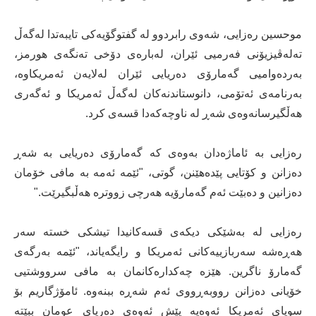
موحسین رەزایی، شەوی رابردوو لە گفتوگۆیەکی تایبەتدا لەگەڵ
تەلەڤیزیۆنی فەرمیی ئێران، لەبارەی دۆخی تەنگەی هورمز،
بەردەوامیی گەمارۆی دەریایی ئێران لەلایەن ئەمریکاوە،
بەرنامەی ئەتۆمی، دانوستاندنەکان لەگەڵ ئەمریکا و ئەگەری
هەڵگیرسانەوەی شەڕ لە ناوچەکەدا قسەی کرد.
رەزایی بە ئاماژەدان بەوەی کە گەمارۆی دەریایی بە شەڕ
دەزانن و کۆتایی پێدەهێنن، گوتی، "ئێمە ئەمە بە مافی خۆمان
دەزانین و دەبێت ئەم گەمارۆیە هەرچی زووترە هەڵبگیرێت."
رەزایی لە بەشێکی دیکەی قسەکانیدا تیشکی خستە سەر
هەڕەشە سەربازییەکانی ئەمریکا و رایگەیاند، "ئێمە بەرگەی
گەمارۆ ناگرین. هێزە چەکدارەکانمان بە مافی سرووشتیی
خۆیانی دەزانن رووبەڕووی ئەم شەڕە ببنەوە. ئامۆژگاریم بۆ
سوپای ئەمریکا ئەوەیە پێش ئەوەی دەریای عومان ببێتە