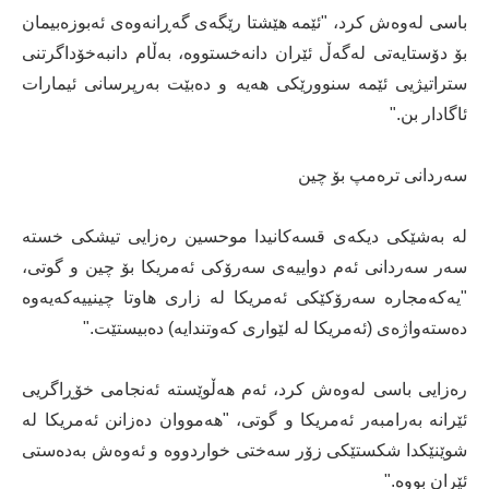
باسی لەوەش کرد، "ئێمە هێشتا رێگەی گەڕانەوەی ئەبوزەبیمان
بۆ دۆستایەتی لەگەڵ ئێران دانەخستووە، بەڵام دانبەخۆداگرتنی
ستراتیژیی ئێمە سنوورێکی هەیە و دەبێت بەرپرسانی ئیمارات
ئاگادار بن."
سەردانی ترەمپ بۆ چین
لە بەشێکی دیکەی قسەکانیدا موحسین رەزایی تیشکی خستە
سەر سەردانی ئەم دواییەی سەرۆکی ئەمریکا بۆ چین و گوتی،
"یەکەمجارە سەرۆکێکی ئەمریکا لە زاری هاوتا چینییەکەیەوە
دەستەواژەی (ئەمریکا لە لێواری کەوتندایە) دەبیستێت."
رەزایی باسی لەوەش کرد، ئەم هەڵوێستە ئەنجامی خۆڕاگریی
ئێرانە بەرامبەر ئەمریکا و گوتی، "هەمووان دەزانن ئەمریکا لە
شوێنێکدا شکستێکی زۆر سەختی خواردووە و ئەوەش بەدەستی
ئێران بووە."