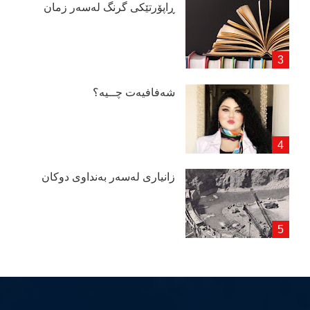
ڕاپۆرتێكی گرنگ لەسەر زمان
شەفافیەت چــیە؟
زانیاری لەسەر بەنداوی دوكان