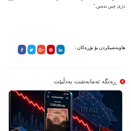
دژی چین بدەین."
هاوبەشیکردن بۆ تۆڕەکان :
ڕەنگە ئەمانەشت بەدڵبێت