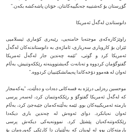
گۆڕستان بۆ کەشتییە جەنگییەکانتان، خۆتان پاشەکشە بکەن."
دانوستاندن لەگەڵ ئەمریکا
راوێژکارەکەی موجتەبا خامنەیی، رێبەری کۆماری ئیسلامیی
ئێران بۆ کاروباری سەربازی، ئاماژەی بە دانوستاندنەکان لەگەڵ
ئەمریکا کرد و گوتی، "ئێمە چەندین جار لەگەڵ ئەمریکا
گفتوگۆمان کردووە و تەنانەت گەیشتووینەتە رێککەوتنیش، بەڵام
ئەوان لە هەموو دۆخەکاندا پەیمانشکێنییان کردووە."
موحسین رەزایی درێژە بە قسەکانی دەدات و دەڵێت، "یەکەمجار
کە لەگەڵ ئەمریکا گفتوگۆ و رێککەوتنمان کرد، لەسەر پرسی
بارمتە ئەمریکییەکان بوو. ئێمە بەڵێنەکەمان جێبەجێ کرد، بەڵام
ئەوان نەیانکرد. دوای ئەوەش لە چەندین باری دیکەدا
رێککەوتنەکەیان پێشێل کرد. نموونەیەکی دیکەش پرسی
بارمتەکان بوو لە لوبنان کە بەڵێنیان دا کارێکی گەورەمان بۆ