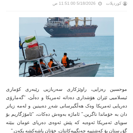
کوردپلات
5/18/2026 11:51:00 ص
موحسین رەزایی، راوێژکاری سەربازیی رێبەری کۆماری
ئیسلامیی ئێران هۆشداری دەداتە ئەمریکا و دەڵێ، "گەمارۆی
دەریایی ئەمریکا وەک هەڵگیرسانی شەڕ دەبینین و لەمە زیاتر
دان بە خۆماندا ناگرین." ئاماژە بەوەش دەکات، "ئامۆژگاریم بۆ
سوپای ئەمریکا ئەوەیە کە پێش ئەوەی دەریای عومان ببێتە
گۆڕستان بۆ کەشتییە جەنگییەکانتان، خۆتان پاشەکشە بکەن."