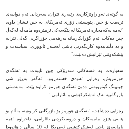
بە گوتەی ئەو راوێژکارەی رێبەری ئێران، سەردانی ئەم دواییەی
ترەمپ بۆ چین، پێویستیی زۆری ئەمریکای بە چین نیشان داوە،
"ئەمە یەکەمجارە ئەمریکا لە پێگەیەکی نزمترەوە مامەڵە لەگەڵ
چین دەکات. ئەم گۆڕانکارییانە بەرهەمی خۆڕاگریی گەلی ئێرانە
و بە دڵنیاییەوە کاریگەریی باشی لەسەر ئابووری، سیاسەت و
پێشکەوتنی ئێرانیش دەبێت."
سەبارەت بە قسەکانی سەرۆکی چین تایبەت بە تەنگەی
هورمزیش، رەزایی ئەوەی خستەڕوو، "ئەگەر بەڕێز شی
جینپینگ گوتوویەتی دەبێ تەنگەی هورمز کراوە بێت، مەبەستی
بازرگانییە نەک لەشکرکێشی و نائارامی."
رەزایی دەشڵێت، "تەنگەی هورمز بۆ بازرگانی کراوەیە، بەڵام بۆ
هاتنی هێزە بیانییەکان و دروستکردنی نائارامی، داخراوە. ئێمە
نامانەوێ باجی لەشکرکێشیی ئەمریکا لە 10 ساڵی داهاتوودا