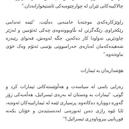
چالاکییەکانی ئێران لە چوارچێوەیەکی ئاشتیخوازانەدان."
راوێژکارەکەی موجتەبا خامنەیی دەڵێت، "ئێمە ئەندامی
رێکخراوی رێگەگرتن لە بڵاوبوونەوەی چەکی ئەتۆمین و لەژێر
چاودێریی تەواودا کار دەکەین. جگە لەوەش، فەتوای رێبەرە
شەهیدەکەمان لەبارەی حەرامبوونی بۆمبی ئەتۆم وەک خۆی
ماوەتەوە."
هۆشداریدان بە ئیمارات
رەزایی باسی لە سیاسەت و هەڵوێستەکانی ئیمارات کرد و
گوتی، "ئیمارات بە وەستان لە بەرەی ئیسرائیل، هەڵەیەکی زۆر
گەورە دووبارە دەکاتەوە. پرسیاری ئێمە لە ئیماراتییەکان ئەوەیە،
ئایا ئێوە رازی دەبن ئەبوزەبی لەدەستبدەن و خۆتان بکەنە
قوربانیی بیروباوەڕی ئیسرائیل؟"