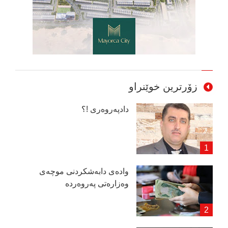
زۆرترین خوێنراو
دادپەروەری !؟
وادەی دابەشكردنی موچەی
وەزارەتی پەروەردە