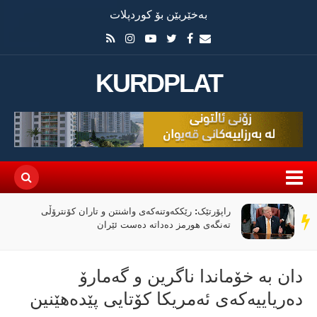
بەخێربێن بۆ کوردپلات
KURDPLAT
راپۆرتێک: رێککەوتنەکەی واشنتن و تاران کۆنترۆڵی
سەر
تەنگەی هورمز دەداتە دەست ئێران
دێڕ
دان بە خۆماندا ناگرین و گەمارۆ
دەریاییەکەی ئەمریکا کۆتایی پێدەهێنین