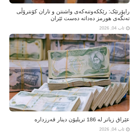
راپۆرتێک: رێککەوتنەکەی واشنتن و تاران کۆنترۆڵی
تەنگەی هورمز دەداتە دەست ئێران
ئاب 04, 2026
عێراق زیاتر لە 186 تریلیۆن دینار قەرزدارە
ئاب 04, 2026