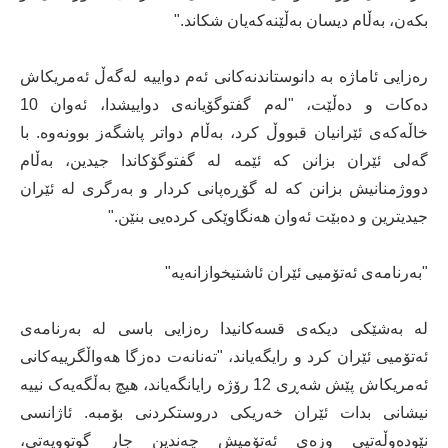
بکەن، بەڵام دیسان بەڵێنەکەیان شکاند."
رەزایی ئاماژە بە دانوستاندنەکانی ئەم دواییە لەگەڵ ئەمریکاش
دەکات و دەڵێت، "لەم گفتوگۆیانەی دواییشدا، ئەوان 10
خاڵەکەی ئێرانیان قبووڵ کرد، بەڵام دواتر پاشگەز بوونەوە. با
گەلی ئێران بزانن کە ئێمە لە گفتوگۆکاندا جیدین، بەڵام
دووژمنانیش بزانن کە لە گۆڕەپانی کردار و بەرگری لە ئێران
جیدیترین و دەبێت ئەوان هەنگاوێکی کردەیی بنێن."
"بەرنامەی ئەتۆمیی ئێران ئاشتیخوازانەیە"
لە بەشێکی دیکەی قسەکانیدا رەزایی باسی لە بەرنامەی
ئەتۆمیی ئێران کرد و رایگەیاند، "تەنانەت دەزگا هەواڵگرییەکانی
ئەمریکاش پێش شەڕی 12 رۆژە رایانگەیاند، هیچ بەڵگەیەک نییە
نیشانی بدات ئێران خەریکی دروستکردنی بۆمبە. ئاژانسی
نێودەوڵەتیی وزەی ئەتۆمیش چەندین جار گوتوویەتی،