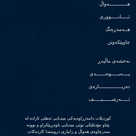
هــــــــــــەواڵ
ئـــــابـــــووری
هــەمەڕەنگ
چاوپێکەوتن
نەخشەی ماڵپەڕ
پــــەیـــــوەنــــــدی
دەربـــــــــــــــارەی
ئـــــەرشــــــیـــــف
كوردپلات دامەزراوەیەكی میدیایی ئەهلی ئازادە لە
پێناو مۆدێلێكی نوێی میدیایی باوەڕپێكراو و بوونە
سەرچاوەی هەواڵ و زانیاری دروستدا كاردەكات.