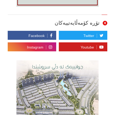
تۆڕە کۆمەڵایەتییەکان