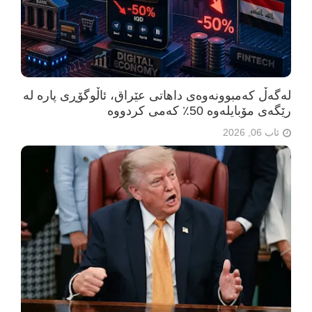
لەگەڵ کەمبوونەوەی داهاتی عێراق، ئاڵوگۆڕی پارە لە
رێگەی مۆبایلەوە 50٪ کەمی کردووە
ئاب 06, 2026