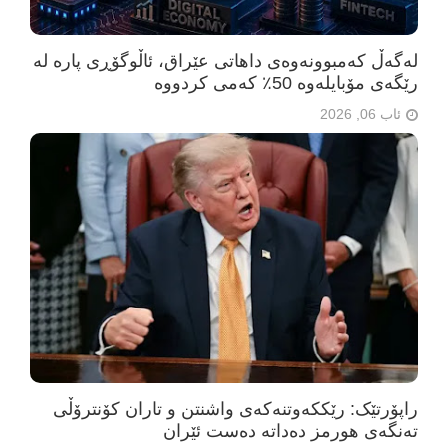
لەگەڵ کەمبوونەوەی داهاتی عێراق، ئاڵوگۆڕی پارە لە
رێگەی مۆبایلەوە 50٪ کەمی کردووە
ئاب 06, 2026
راپۆرتێک: رێککەوتنەکەی واشنتن و تاران کۆنترۆڵی
تەنگەی هورمز دەداتە دەست ئێران