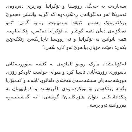
سەبارەت بە جەنگی رووسیا و ئۆکرانیا، وەزیری دەرەوەی
ئەمریکا ئەو دەنگۆیانەی رەتکردەوە کە گوایە واشنتن دەیەوێ
رێککەوتنێک بەسەر کیێڤدا بسەپێنێت. روبیۆ گوتی: "ئەو
دەنگۆیەی دەڵێ ئێمە گوشار لە ئۆکرانیا دەکەین، پێکەنیناوییە.
ئێمە ناتوانین نە ئۆکرانیا و نە رووسیا ناچاربکەین رێککەوتن
بکەن؛ دەبێت خۆیان بیانەوێ ئەو کارە بکەن."
لەکۆتاییشدا، مارک روبیۆ ئاماژەی بە کێشە سنوورییەکانی
باشووری رۆژهەڵاتی ئاسیا کرد و هیوای خواست تاوەکو رۆژی
دووشەممە یان سێشەممەی هەفتەی داهاتوو، تایلەند و کەمبۆدیا
بگەنە رێککەوتن بۆ نوێکردنەوەی ئاگربەست و کۆتاییهێنان بە
پێکدادانەکانی نێوان هێزەکانیان؛ گوتیشی: "بە گەشبینییەوە
دەڕوانینە ئەو پرسە.