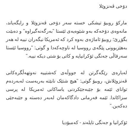
دۆخی ڤەنزوێلا
مارکۆ روبیۆ تیشکی خستە سەر دۆخی ڤەنزوێلا و رایگەیاند،
مانەوەی دۆخەکە بەو شێوەیەی ئێستا "بەرگەنەگیراوە" و دەبێت
بگۆڕێ؛ روبیۆ ئاماژەی بەوە کرد کە ئەمریکا نیگەران نییە لە هەر
بەهێزبوونی پێگەی رووسیا لە ناوچەکەدا و گوتی: "رووسیا ئێستا
سەرقاڵی جەنگی ئۆکرانیایە و کاتی بۆ شتی دیکە نییە."
لەبارەی رێگەگرتن لە جووڵەی کەشتییە نەوتهەڵگرەکانی
ڤەنزوێلاش، روبیۆ گوتی: "هیچ شتێک نابێتە بەربەست لەبەردەم
توانای ئێمە بۆ جێبەجێکردنی یاساکانی ئەمریکا لە پرسی
سزاکاندا. ئێمە فەرمانی دادگاکەمان لەبەر دەستە و جێبەجێی
دەکەین."
ئۆکرانیا و جەنگی تایلەند - کەمبۆدیا