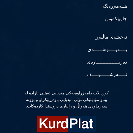
هــەمەڕەنگ
چاوپێکەوتن
نەخشەی ماڵپەڕ
پــــەیـــــوەنــــــدی
دەربـــــــــــــــارەی
ئـــــەرشــــــیـــــف
كوردپلات دامەزراوەیەكی میدیایی ئەهلی ئازادە لە
پێناو مۆدێلێكی نوێی میدیایی باوەڕپێكراو و بوونە
سەرچاوەی هەواڵ و زانیاری دروستدا كاردەكات.