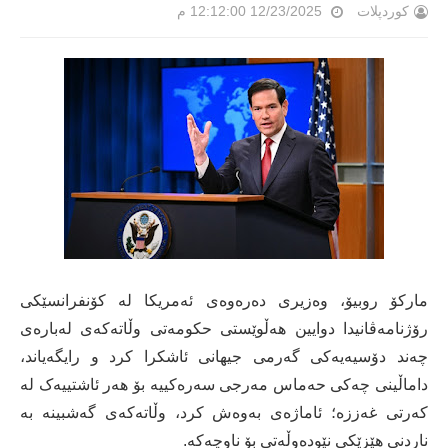
کوردپلات
12/23/2025 12:12:00 م
مارکۆ روبیۆ، وەزیری دەرەوەی ئەمریکا لە کۆنفرانسێکی
رۆژنامەڤانیدا دوایین هەڵوێستی حکومەتی وڵاتەکەی لەبارەی
چەند دۆسیەیەکی گەرمی جیهانی ئاشکرا کرد و رایگەیاند،
داماڵینی چەکی حەماس مەرجی سەرەکییە بۆ هەر ئاشتییەک لە
کەرتی غەززە؛ ئاماژەی بەوەش کرد، وڵاتەکەی گەشبینە بە
ناردنی هێزێکی نێودەوڵەتی بۆ ناوچەکە.