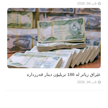
ئاب 04, 2026
عێراق زیاتر لە 186 تریلیۆن دینار قەرزدارە
ئاب 04, 2026