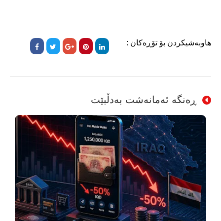
هاوبەشیکردن بۆ تۆڕەکان :
ڕەنگە ئەمانەشت بەدڵبێت