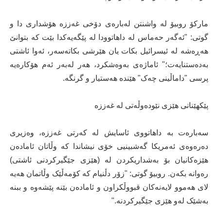
مارکۆ روبیۆ لە واشنتن لەبارەی دۆخی غەززە هۆشداری دا و
گوتی: "ئەگەر حەماس لە داهاتوودا لە پێگەیەکدا بێت کە بتوانێ
هەڕەشە لە ئیسرائیل بکات یان هێرشی بکاتەسەر، ئەوا ئاشتی
بەدەستنایەت؛" ئاماژەی بەوەشکرد، هەر لەبەر ئەم هۆکارەیە
پرسی "داماڵینی چەک" هێندە هەستیار و گرنگە.
پێکهێنانی هێزی نێودەوڵەتی لە غەززە
سەبارەت بە داهاتووی ئاسایش لە کەرتی غەززە، وەزیری
دەرەوەی ئەمریکا گەشبینیی خۆی نیشاندا کە وڵاتان ئامادەن
هێزەکانیان بۆ بەشداریکردن لە (هێزی جێگیرکردنی ئاشتی)
رەوانە بکەن. روبیۆ گوتی: "زۆر دڵنیام کە کۆمەڵێک وڵاتمان هەیە
لای هەموو لایەنەکان قبووڵکراون و ئامادەن بێنە پێشەوە و ببنە
بەشێک لەو هێزی جێگیرکردنە."