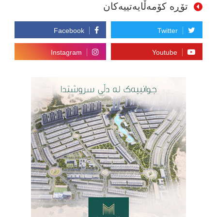
تۆڕە کۆمەڵایەتییەکان