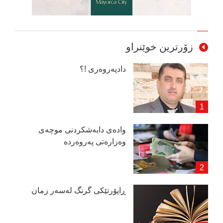
زۆرترین خوێنراو
دادپەروەری !؟
وادەی دابەشكردنی موچەی
وەزارەتی پەروەردە
ڕاپۆرتێكی گرنگ لەسەر زمان