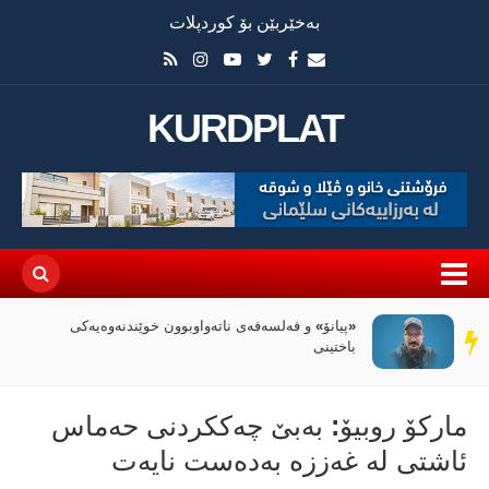
بەخێربێن بۆ کوردپلات
KURDPLAT
«پیانۆ» و فەلسەفەی ناتەواوبوون خوێندنەوەیەکی
سەر
باختینی
دێڕ
مارکۆ روبیۆ: بەبێ چەککردنی حەماس
ئاشتی لە غەززە بەدەست نایەت