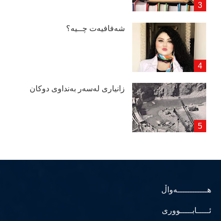
شەفافیەت چــیە؟
زانیاری لەسەر بەنداوی دوكان
هــــــــــــەواڵ
ئـــــابـــــووری