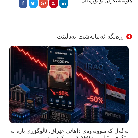
هاوبەشیکردن بۆ تۆڕەکان :
ڕەنگە ئەمانەشت بەدڵبێت
لەگەڵ کەمبوونەوەی داهاتی عێراق، ئاڵوگۆڕی پارە لە
رێگەی مۆبایلەوە 50٪ کەمی کردووە