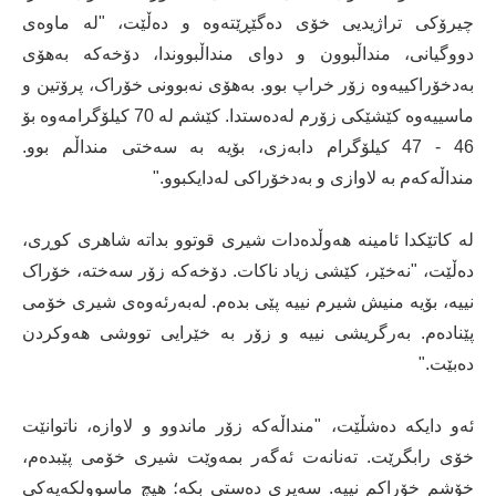
چیرۆکی تراژیدیی خۆی دەگێڕێتەوە و دەڵێت، "لە ماوەی
دووگیانی، منداڵبوون و دوای منداڵبووندا، دۆخەکە بەهۆی
بەدخۆراکییەوە زۆر خراپ بوو. بەهۆی نەبوونی خۆراک، پرۆتین و
ماسییەوە کێشێکی زۆرم لەدەستدا. کێشم لە 70 کیلۆگرامەوە بۆ
46 - 47 کیلۆگرام دابەزی، بۆیە بە سەختی منداڵم بوو.
منداڵەکەم بە لاوازی و بەدخۆراکی لەدایکبوو."
لە کاتێکدا ئامینە هەوڵدەدات شیری قوتوو بداتە شاهری کوڕی،
دەڵێت، "نەخێر، کێشی زیاد ناکات. دۆخەکە زۆر سەختە، خۆراک
نییە، بۆیە منیش شیرم نییە پێی بدەم. لەبەرئەوەی شیری خۆمی
پێنادەم. بەرگریشی نییە و زۆر بە خێرایی تووشی هەوکردن
دەبێت."
ئەو دایکە دەشڵێت، "منداڵەکە زۆر ماندوو و لاوازە، ناتوانێت
خۆی رابگرێت. تەنانەت ئەگەر بمەوێت شیری خۆمی پێبدەم،
خۆشم خۆراکم نییە. سەیری دەستی بکە؛ هیچ ماسوولکەیەکی