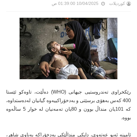
کوردپلات
10/04/2025 01:39:00 ص
رێکخراوی تەندروستیی جیهانی (WHO) دەڵێت، تاوەکو ئێستا
400 کەس بەهۆی برسێتی و بەدخۆراکییەوە گیانیان لەدەستداوە،
کە 101یان منداڵ بوون و 80یان تەمەنیان لە خوار 5 ساڵەوە
بووە.
ئامینە ئەبو عەتەوی، دایکی منداڵێکی بەدخۆراکە بەناوی شاهر،