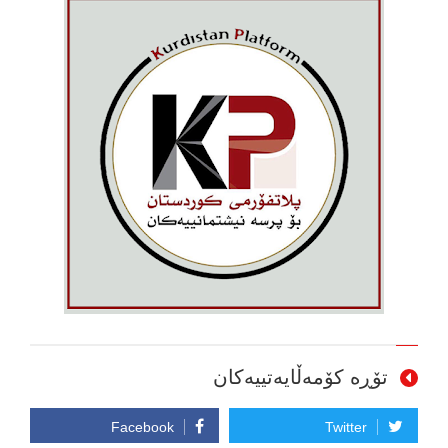
تۆڕە کۆمەڵایەتییەکان