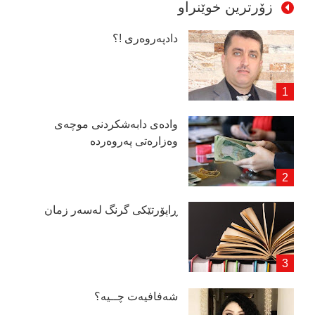
زۆرترین خوێنراو
دادپەروەری !؟
وادەی دابەشكردنی موچەی
وەزارەتی پەروەردە
ڕاپۆرتێكی گرنگ لەسەر زمان
شەفافیەت چــیە؟