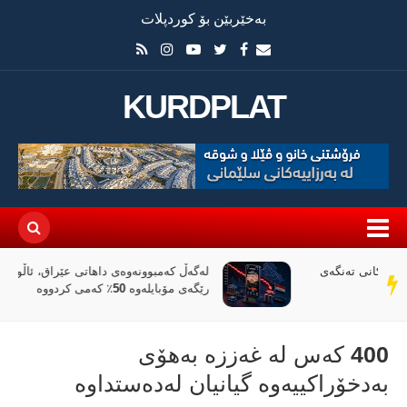
بەخێربێن بۆ کوردپلات
KURDPLAT
لەگەڵ کەمبوونەوەی داهاتی عێراق، ئاڵوگۆڕی پارە لە
سەر
رێگەی مۆبایلەوە 50٪ کەمی کردووە
دێڕ
400 کەس لە غەززە بەهۆی
بەدخۆراکییەوە گیانیان لەدەستداوە