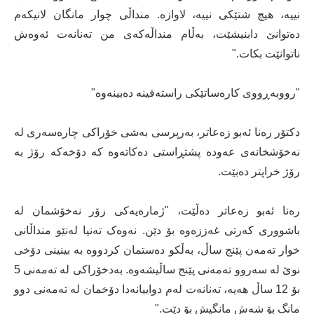
نییە، هیچ شتێکی نییە، لاوازە. منداڵی چوار مانگان لانیکەم
دەتوانێ دابنیشێت، بەڵام منداڵەکەی من تەنانەت ئەوەش
ناتوانێت بکات."
"رووبەڕووی کارەساتێکی راستەقینە دەبینەوە"
دکتۆر رەنا ئەبو زەعاتر، بەرپرسی بەشی خۆراکی چارەسەری لە
نەخۆشخانەی عەودە پشتڕاستی دەکاتەوە کە دۆخەکە رۆژ بە
رۆژ خراپتر دەبێت.
رەنا ئەبو زەعاتر دەڵێت، "ژمارەیەکی زۆر نەخۆشمان لە
باشووری کەرتی غەززەوە بۆ دێن. نەوەک تەنیا لەنێو منداڵانی
خوار تەمەن پێنج ساڵ، بەڵکو دەستمان کردووە بە بینینی دۆخی
نوێ لە سەروو تەمەنی پێنج ساڵیشەوە. بەدخۆراکی لە تەمەنی 5
بۆ 12 ساڵ هەیە، تەنانەت لەم دواییانەدا دۆخمان لە تەمەنی دوو
مانگ بۆ شەش مانگیش بۆ دێت."