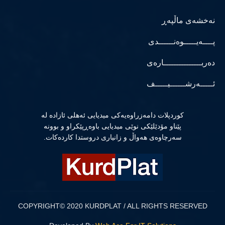
نەخشەی ماڵپەڕ
پــــەیـــــوەنــــــدی
دەربـــــــــــــــارەی
ئـــــەرشــــــیـــــف
كوردپلات دامەزراوەیەكی میدیایی ئەهلی ئازادە لە
پێناو مۆدێلێكی نوێی میدیایی باوەڕپێكراو و بوونە
سەرچاوەی هەواڵ و زانیاری دروستدا كاردەكات.
COPYRIGHT© 2020 KURDPLAT / ALL RIGHTS RESERVED