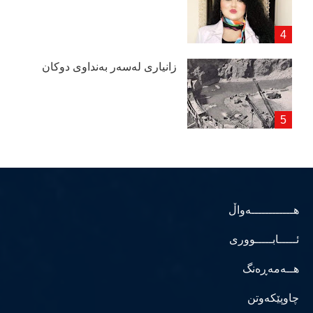
زانیاری لەسەر بەنداوی دوكان
هــــــــــــەواڵ
ئـــــابـــــووری
هــەمەڕەنگ
چاوپێکەوتن