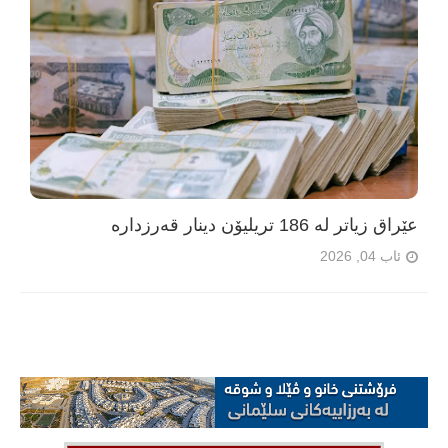
عێراق زیاتر لە 186 تریلیۆن دینار قەرزدارە
ئاب 04, 2026