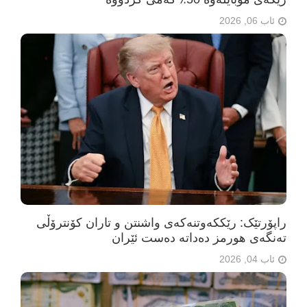
ئاب 06, 2026
راپۆرتێک: رێککەوتنەکەی واشنتن و تاران کۆنترۆڵی
تەنگەی هورمز دەداتە دەست ئێران
ئاب 04, 2026