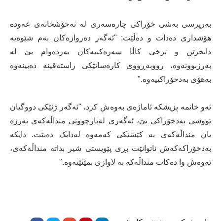
بەرپرسی بەشی خۆراکی چارەسەری لە نەخۆشخانەی عەودە
هۆشداری دەدات و دەڵێت: "ئەگەر دەروازەکان بەم شێوەیە
دابخرێن و نرخی کاڵا سەرەکییەکان بەردەوام بێ لە
بەرزبوونەوە، رووبەڕووی کارەساتێکی راستەقینە دەبینەوە
بەهۆی بەدخۆراکییەوە."
ئەو خانمە پزیشکە ئاماژەی بەوەش کرد، "ئەگەر ژنێکی دووگیان
تووشی بەدخۆراکی بێ، ئەگەری لەبارچوونی منداڵەکەی بەرزە
یان منداڵەکەی بە کێشێکی کەمەوە لەدایک دەبێت. دایکە
بەدخۆراکەکەش ناتوانێت بڕی پێویستی شیر بداتە منداڵەکەی،
ئەوەش وا دەکات منداڵەکە بە لاوازی بمێنێتەوە."