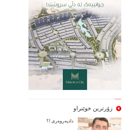
زۆرترین خوێنراو
دادپەروەری !؟