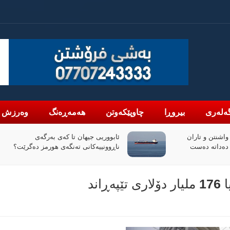
ەلەری
بیروڕا
چاوپێکەوتن
هەمەڕەنگ
وەرزش
واشنتن و تاران
ئابووریی جیهان تا کەی بەرگەی
 دەداتە دەست
ناڕوونییەکانی تەنگەی هورمز دەگرێت؟
ند