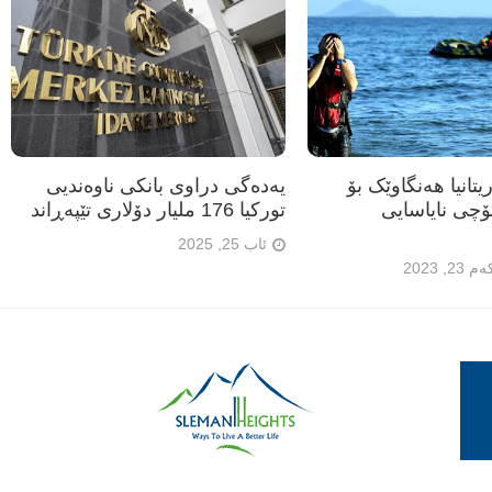
تانیا هەنگاوێک بۆ
یەدەگی دراوی بانکی ناوەندیی
ۆچی نایاسایی
تورکیا 176 ملیار دۆلاری تێپەڕاند
ئاب 25, 2025
, 2023