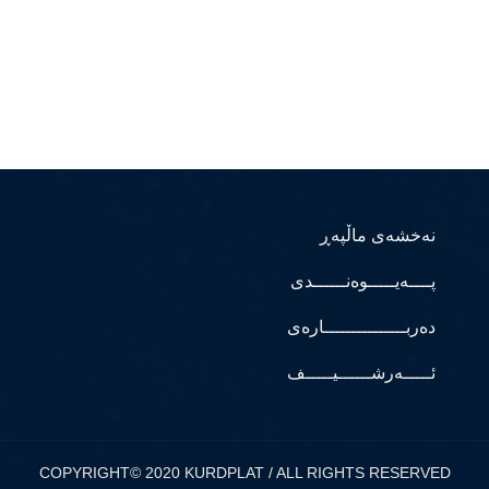
نەخشەی ماڵپەڕ
پــــەیـــــوەنــــــدی
دەربـــــــــــــــارەی
ئـــــەرشــــــیـــــف
COPYRIGHT© 2020 KURDPLAT / ALL RIGHTS RESERVED