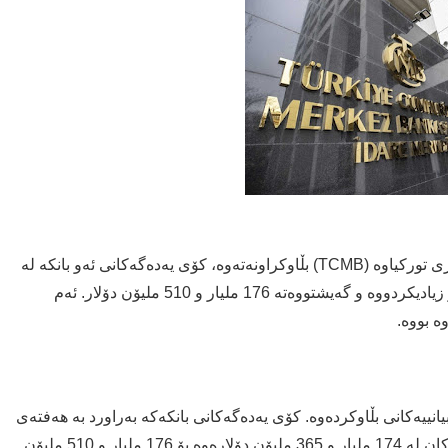
بەپێی نوێترین ئامارەکان کە لەلایەن بانکی ناوەندیی کۆماری تورکیاوە (TCMB) بڵاوکراونەتەوە، کۆی یەدەگەکانی ئەو بانکە لە
ماوەی یەک هەفتەدا بە بڕی دوو ملیار و 145 ملیۆن دۆلار زیادیکردووە و گەیشتووەتە 176 ملیار و 510 ملیۆن دۆلار. ئەم
ە بووە.
بیانییەکانی بڵاوکردەوە. کۆی یەدەگەکانی بانکەکە بەراورد بە هەفتەی
پێشوو، بەرزبوونەوەیەکی بەرچاوی تۆمارکردووە. یەدەگەکان لە 174 ملیار و 365 ملیۆن دۆلارەوە بۆ 176 ملیار و 510 ملیۆن