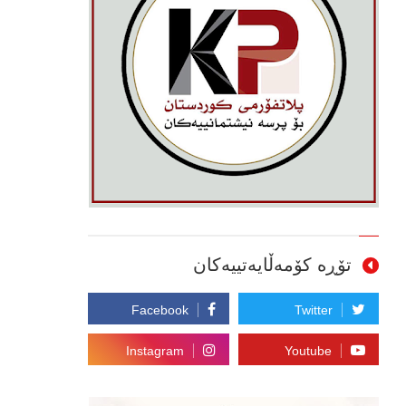
تۆڕە کۆمەڵایەتییەکان