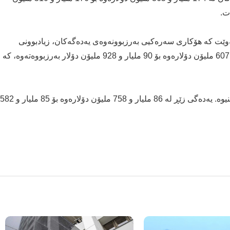
ت.
ەکەوێت کە هۆکاری سەرەکیی بەرزبوونەوەی یەدەگەکان، زیادبوونی
یەدەگی دراوی بیانییە. یەدەگی دراوی بیانی لە 87 ملیار و 607 ملیۆن دۆلارەوە بۆ 90 ملیار و 928 ملیۆن دۆلار بەرزبووەتەوە، کە
بەڵام لە هەمان ماوەدا، یەدەگی زێر دابەزینی بەخۆیەوە بینیوە. یەدەگی زێڕ لە 86 ملیار و 758 ملیۆن دۆلارەوە بۆ 85 ملیار و 582