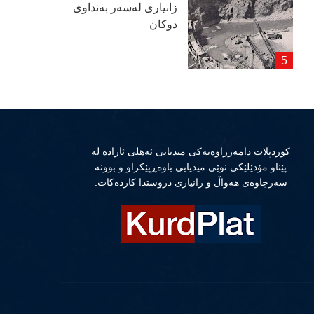
زانیاری لەسەر بەنداوی
دوكان
كوردپلات دامەزراوەیەكی میدیایی ئەهلی ئازادە لە
پێناو مۆدێلێكی نوێی میدیایی باوەڕپێكراو و بوونە
سەرچاوەی هەواڵ و زانیاری دروستدا كاردەكات.