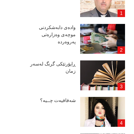
وادەی دابەشكردنی
موچەی وەزارەتی
پەروەردە
ڕاپۆرتێكی گرنگ لەسەر
زمان
شەفافیەت چــیە؟