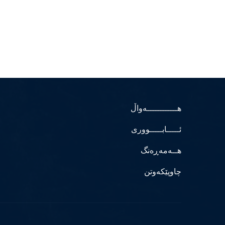
هــــــــــــەواڵ
ئـــــابـــــووری
هــەمەڕەنگ
چاوپێکەوتن