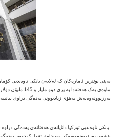
بەرزبوونەوەیەش بەهۆی زیادبوونی یەدەگی دراوی بیانییەو
بانکی ناوەندیی تورکیا داتایانەی هەفتانەی یەدەگی دراوە 