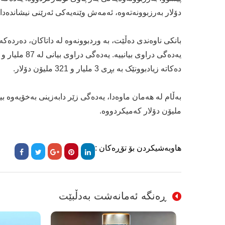
دۆلار بەرزبوونەتەوە، ئەمەش وێنەیەکی ئەرێنی نیشاندەدا
بانکی ناوەندی دەڵێت، بە وردبوونەوە لە داتاکان، دەرد
دەکاتە زیادبوونێک بە بڕی 3 ملیار و 321 ملیۆن دۆلار.
ملیۆن دۆلار کەمیکردووە.
هاوبەشیکردن بۆ تۆڕەکان :
ڕەنگە ئەمانەشت بەدڵبێت