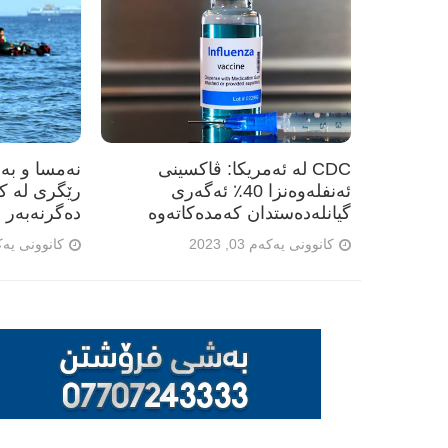
CDC لە ئەمریکا: ڤاکسینی
نەمسا و بەری
ئەنفلەوەنزا 40٪ ئەگەری
رێگری لە ک
گیانلەدەستدان کەمدەکاتەوە
دەگرنەبەر
کانوونی یەکەم 03, 2023
کانوونی یەکەم 23