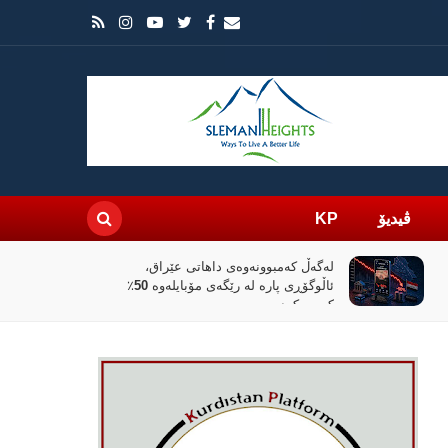
ڤیدیۆ
KP
لەگەڵ کەمبوونەوەی داهاتی عێراق،
ئاڵوگۆڕی پارە لە رێگەی مۆبایلەوە 50٪
کەمی کردووە