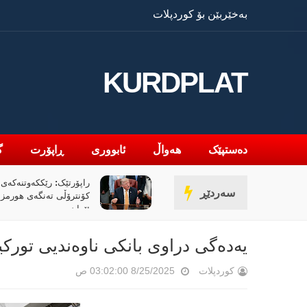
بەخێربێن بۆ کوردپلات
KURDPLAT
دەستپێک
هەواڵ
ئابووری
ڕاپۆرت
گ
یلمی (ئۆدیسە)ی کریستۆفەر نۆلان
راپۆرتێک: رێککەوتنەکەی 
سەردێڕ
 ڕووداوێکی جیهانی؟
کۆنترۆڵی تەنگەی هورمز
ئێران
یەدەگی دراوی بانکی ناوەندیی تورکیا 176 ملیار دۆلاری تێپەڕا
کوردپلات
8/25/2025 03:02:00 ص