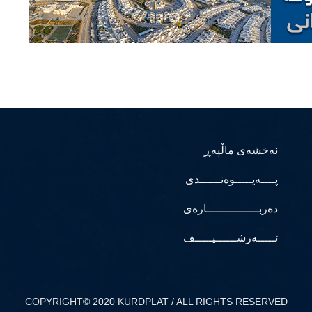
نەخشەی ماڵپەڕ
پــــەیـــــوەنــــــدی
دەربـــــــــــــــارەی
ئـــــەرشــــــیـــــف
COPYRIGHT© 2020 KURDPLAT / ALL RIGHTS RESERVED