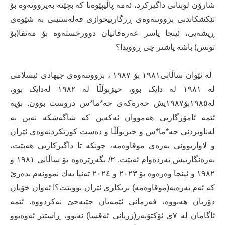
شارۆن لوبنانی داگیرکرد، ئەمە پاڵیپێوەنا کە بچێتە بەیرووتەوە بۆ
تێکشکاندنی بزووتنەوەی ڕزگارییخوازی فەلەستینی بە شێوەی
ڕیشەیی، ئینجا یاسر عەرەفاتیان دوورخستەوە بۆ مەنفا(بۆ
تونس) باشە پاشتر چی ڕوویدا؟
لە نێوان ساڵانی١٩٨١ بۆ ١٩٨٧ ، بزووتنەوەی جیهادی ئیسلامی
لە ١٩٨١ لە دایک بوو، حیزبوڵڵا لە ١٩٨٢ لەدایک بوو،
لە١٩٨٥بۆ١٩٨٧یش حەرەکەی حە*ما*س دروست بوون. بۆیە
ئێمە ئامۆژگاریی هەمووان ئەکەین کە شاگەشکە نەبن بە
لەناوبردنی حە*ما*س و حیزبوڵڵا و دەست کورتکردنەوەی ئێران
و لاوازبوونی بەرەی موقاوەمە، چونکە تا داگیرکاریی هەبێت،
بەرەنگارییش بەردەوام ئەبێت. ٢/ بگەڕێرەوە بۆ ساڵانی ١٩٨١ و
١٩٨٢ و ئینجا وەرەوە بۆ ٢٠٢٣ و ٢٠٢٤ تەنیا یەك نموونەم بدەرێ
کە ئەم بەرەیە(موقاوەمە) بریکاری ئێران بووبێت؟! ئەوان خۆیان
دۆزیان هەبووە، فەرمانی ئێمەیان جێبەجێ نەکردووە. ئێمە
ئاگامان لە ٧ی ئۆکتۆبەر(زریانی ئەقسا) نەبوو، ڕاستتر ئەوەبوو