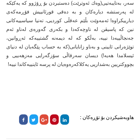
سەر، بەتایبەتیی(وەك ئەوترێت) دەستبردن بۆ ڕۆژوو کە یەکێکە
لە پەرستشە دیارەکان و بە دەقی قورئانییش فۆڕمەکەی
دیارییکراوە! ئەمەوێت بڵێم عەقڵی کوردیی، تەنیا سیاسییەکانی
نین کە پاسیڤن لە ناوچەکەدا و بکەری گەورەی لەناو ئەم
جەنجاڵییەدا نییە، بەڵکو کە لە دیمەنە گشتییەکە ئەڕوانین،
توێژەرانی ئایینی و بەناو زانایانی(کە بە حساب پێگەیان لە دنیای
ئیسلامدا هەیە!) دیسان سەرقاڵی سۆزگەرایی مەزهەبیی و
بچووکتریین بەشداریی یەکلاکەرەوەیان لە پرسە ئاینییەکاندا نییە!
هاوبەشیکردن بۆ تۆڕەکان :