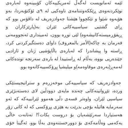
ئێمە ئەمانویست لەگەڵ ئەمریکییەکان کۆببینەوە لەبارەی
نوێکردنەوەی ڕێککەوتننامەی ناوەکیی لە ٩ی ئۆکتۆبەردا، بەو
هۆیەوە شێوا و تێکچوو! هێشتا جەوادزەریف لە داڤۆس بوو کە
ڕای گشتیی سیاسییەکانی ئێران بە(پارێزکاران و
ڕیفۆڕمیستەکانیشەوە) لێی توڕە بوون، ئەمینداری ئەنجوومەنی
فەرمان بە چاکە(الأمر بالمعروف) داوای دەستگیرکردنی کرد،
ڕاستە وا پیشاندرا کە لەبارەی باڵاپۆشیی ژنان و ئازادیی
جێندەریی بووە، بەڵام لە ڕاستییدا لە بارەی سەرنجە توندەکانی
لەمەڕ(بەرەی موقاوەمە)و میلیشیا پڕۆکسییەکانەوە بوو.
جەوادزەریف کە سیاسییەکی موخەزرەم و ستراتیجیستێکی
وردە، تێڕوانینەکانی چەندە مایەی دوودڵین لای دەستەبژێری
سیاسیی ئێران، واوەتر قسەی دڵی هەموو ئێرانییەکە کە ئەو
سەرمایە هائیلە بۆچی بدرێت بە هێزی پڕۆکسی کە لە کاتی زۆر
هەستیاردا سەرئێشەیان بۆ دروست بکات؟! تەنانەت خاڵی
یەکەمی وەڵامەکەی بۆ دوورخستنەوەی بەڵا بوو، ئەگینا خۆی