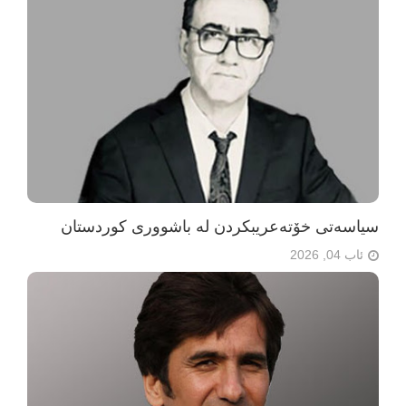
سیاسەتی خۆتەعریبکردن لە باشووری کوردستان
ئاب 04, 2026