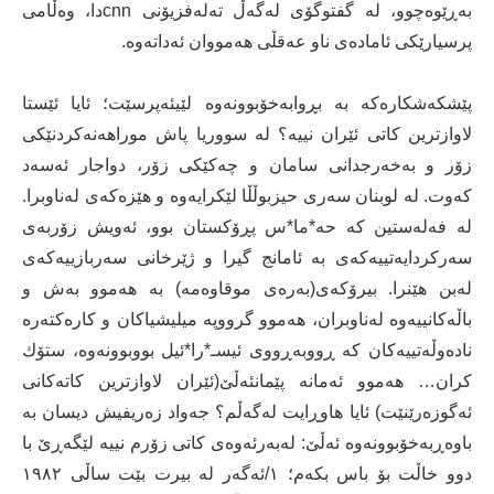
بەڕێوەچوو، لە گفتوگۆی لەگەڵ تەلەفزیۆنی cnnدا، وەڵامی
پرسیارێکی ئامادەی ناو عەقڵی هەمووان ئەداتەوە.
پێشکەشکارەکە بە بڕوابەخۆبوونەوە لێیئەپرسێت؛ ئایا ئێستا
لاوازترین کاتی ئێران نییە؟ لە سووریا پاش موراهەنەکردنێکی
زۆر و بەخەرجدانی سامان و چەکێکی زۆر، دواجار ئەسەد
کەوت. لە لوبنان سەری حیزبوڵڵا لێکرایەوە و هێزەکەی لەناوبرا.
لە فەلەستین کە حە*ما*س پڕۆکستان بوو، ئەویش زۆربەی
سەرکردایەتییەکەی بە ئامانج گیرا و ژێرخانی سەربازییەکەی
لەبن هێنرا. بیرۆکەی(بەرەی موقاوەمە) بە هەموو بەش و
باڵەکانییەوە لەناوبران، هەموو گرووپە میلیشیاکان و کارەکتەرە
نادەوڵەتییەکان کە ڕووبەڕووی ئیسـ*را*ئیل بووبوونەوە، ستۆك
کران… هەموو ئەمانە پێمانئەڵێ(ئێران لاوازترین کاتەکانی
ئەگوزەرێنێت) ئایا هاوڕایت لەگەڵم؟ جەواد زەریفیش دیسان بە
باوەڕبەخۆبوونەوە ئەڵێ: لەبەرئەوەی کاتی زۆرم نییە لێگەڕێ با
دوو خاڵت بۆ باس بکەم؛ ١/ئەگەر لە بیرت بێت ساڵی ١٩٨٢