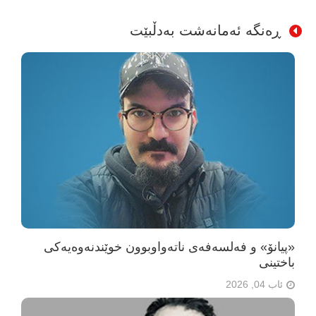
ڕەنگە ئەمانەشت بەدڵبێت
«پیانۆ» و فەلسەفەی ناتەواوبوون خوێندنەوەیەکی
باختینی
ئاب 04, 2026