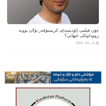
چۆن فیلمی (ئۆدیسە)ی کریستۆفەر نۆلان بووبە
ڕووداوێکی جیهانی؟
ئاب 04, 2026