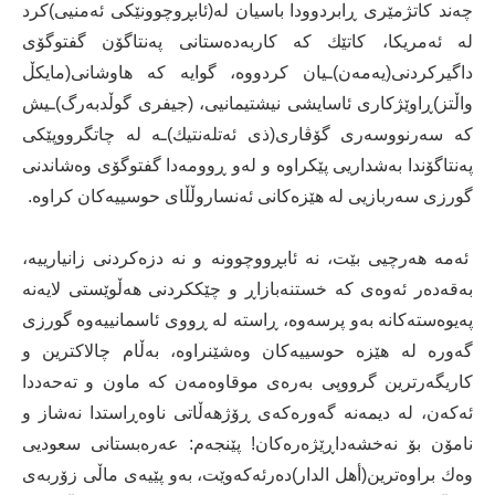
چەند کاتژمێری ڕابردوودا باسیان لە(ئابڕوچوونێکی ئەمنیی)کرد
لە ئەمریکا، کاتێك کە کاربەدەستانی پەنتاگۆن گفتوگۆی
داگیرکردنی(یەمەن)ـیان کردووە، گوایە کە هاوشانی(مایکڵ
واڵتز)ڕاوێژکاری ئاسایشی نیشتیمانیی، (جیفری گوڵدبەرگ)ـیش
کە سەرنووسەری گۆڤاری(ذی ئەتلەنتیك)ـە لە چاتگرووپێکی
پەنتاگۆندا بەشداریی پێکراوە و لەو ڕوومەدا گفتوگۆی وەشاندنی
گورزی سەربازیی لە هێزەکانی ئەنساروڵڵای حوسییەکان کراوە.
ئەمە هەرچیی بێت، نە ئابڕووچوونە و نە دزەکردنی زانیارییە،
بەقەدەر ئەوەی کە خستنەبازاڕ و چێککردنی هەڵوێستی لایەنە
پەیوەستەکانە بەو پرسەوە، ڕاستە لە ڕووی ئاسمانییەوە گورزی
گەورە لە هێزە حوسییەکان وەشێنراوە، بەڵام چالاکترین و
کاریگەرترین گرووپی بەرەی موقاوەمەن کە ماون و تەحەددا
ئەکەن، لە دیمەنە گەورەکەی ڕۆژهەڵاتی ناوەڕاستدا نەشاز و
نامۆن بۆ نەخشەداڕێژەرەکان! پێنجەم: عەرەبستانی سعودیی
وەك براوەترین(أهل الدار)دەرئەکەوێت، بەو پێیەی ماڵی زۆربەی