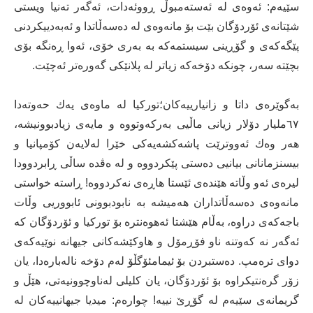
سێیەم: ئەوەی لە ئەستەمبوڵ ڕووئەدات، ئەگەر تەنیا ویستی
شێتانەی ئۆردۆگان بێت بۆ مانەوەی لە دەسەڵاتدا و ئەبەدییکردنی
پێگەکەی و گۆڕینی سیستمەکە بە بەری خۆی، ئەوا ڕەنگە بۆی
بچێتە سەر، چونکە دۆخەکە زیاتر لە پلانێکی گەورەتر ئەچێت.
بەگوێرەی داتا و زانیارییەکان؛تورکیا لە ماوەی یەك حەوتەدا
٦۷ملیار دۆلار زیانی ماڵیی بەرکەوتووە و مایەی زیادبوونیشە،
هەر وەك ئەووترێت پاشەکشەیەکی خێرا لەلایەن کۆمپانیا و
بیسنزمانانی بیانیی دەستی پێکردووە و لە ەڤدە ساڵی ڕابردوودا
لیرەی ئەو وڵاتە هێندەی ئێستا هاڕەی نەکردووە! ڕاستە خواستی
مانەوەی دەسەڵاتداران هەمیشە بە نابودبوونی ئابووریی وڵات
باجەکەی دراوە، بەڵام هێشتا ئەهوەنترە بۆ تورکیا و ئۆردۆگان کە
ئەگەر نە کەوتنە ناو فۆڕمۆل و هاوکێشەکانی جیهانە نوێیەکەی
دوای ترەمپ. دەستبردن بۆ ئیمامئۆگڵۆ لەم دۆخە نالەبارەدا، یان
زۆر گرەنتیکراوە بۆ ئۆردۆگان، یان کلیلی لەناوچوونیەتی، هێڵ و
گریمانەی سێیەم لە گۆڕێ نییە! چوارەم: میدیا جیهانییەکان لە