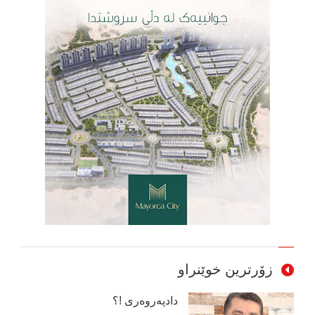
زۆرترین خوێنراو
دادپەروەری !؟