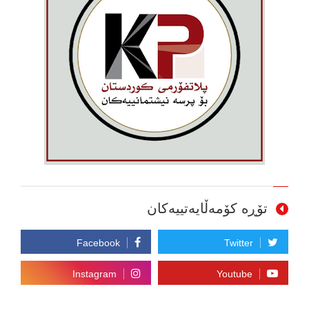
تۆڕە کۆمەڵایەتییەکان