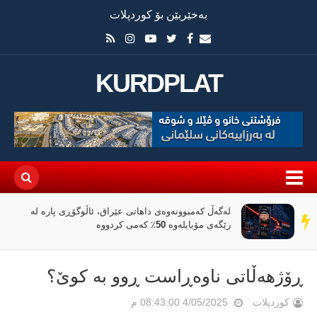
بەخێربێن بۆ کوردپلات
KURDPLAT
لەگەڵ کەمبوونەوەی داهاتی عێراق، ئاڵوگۆڕی پارە لە
سەر
رێگەی مۆبایلەوە 50٪ کەمی کردووە
دێڕ
ڕۆژهەڵاتی ناوەڕاست ڕوو بە کوێ؟
کوردپلات
4/05/2025 08:43:00 م