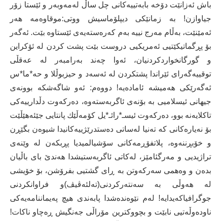
باش ئەزانێت دۆخە بابەتییەکانی چل ساڵ لەمەوبەر و ئێستا زۆر
جیاوازن! بە زمانێکی دیپلۆماسیش ووتی:موقاوەمە هەر
ئەمێنێت، بەڵام مەرج نییە بەم کەرەستەیەی ئێستاوە بێت. ئەگەر
بۆ پڕگماتیکێتیی ئەمریکیی دروست بێت پشت کردن لە ئۆکراین
و گورگانخواردکردنیان، ئەوا چەند بەرامبەر لە عەقڵی
توقییەگەرای ئێراندا پشتکردن لە ئەسەد و حیزبوڵلا و حە*ما*س
ئەگەرێکی هەمیشە ئامادەیە! دووەم: ئەو شاگەشکە بوونەی
جیهانی ئیسلامیی بە بۆنەی ئاگربەستەوە، دەرکەوت دڵدارییەکی
تاکلایەنە بوو، دەرکەوت ئیسـ*رائـ*یل کۆمەڵێك پانتایی جێئەهێڵێت
بۆ نەیارەکانی کە تەنیا لەساتی دەستدرێژییەکانیدا شیوەن بگێڕن
و خۆبڕننەوە، پلاتفۆڕمەکانی سۆشیالمیدیا پڕبکەن لە وێنەی
تراژیدیی و مەرگئامێز، لەکاتی ئاگربەستیشدا هەندێ بای باڵیان
بدەن و وەهمی سەرکەوتن بە ڕای گشتیی بفرۆشن، بۆ خۆیشی
لە هەوڵی بە سەنتەرکردنی(تەلئەڤیڤ)و فراوانکردنی
جوگرافیاکەیدایە! لەم نێوەندەشدا پابەندی هیچ پەیماننامەیەکی
ناودەوڵەتیی نابێت و بچووکترین مۆراڵی جەنگیش ڕەچاو ناکات!