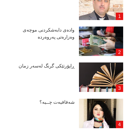
وادەی دابەشكردنی موچەی
وەزارەتی پەروەردە
ڕاپۆرتێكی گرنگ لەسەر زمان
شەفافیەت چــیە؟