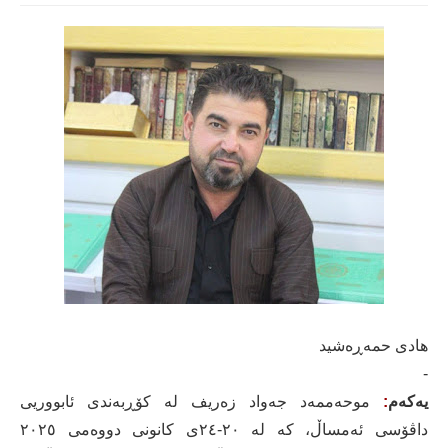
هادی حمەڕەشید
-
یەکەم
:
موحەممەد جەواد زەریف لە کۆڕبەندی ئابووریی
داڤۆسی ئەمساڵ، کە لە ٢٠-٢٤ی کانونی دووەمی ٢٠٢٥