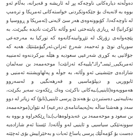
دەوڵەتە دیارەکانی ناوچەکە پڕ لە ئاریشە و قەیرانە، بەڵام ئەو
بووە بە لانەیەك بۆ جێکەوتکردنی خواستەکانی ئەمریکا و ترەمپ
لە ناوچەکەدا. کۆبوونەوەی هەر سێ لایەنی (ئەمریکا و ڕووسیا و
ئۆکرانیا) لە ڕیازی پایتەختی ئەو وڵاتە ناکرێت نادیدە بگیرێت. بە
پێچەوانەی زۆرێک لە تێڕوانینەکانەوە کە تورکیا بە مەرجەعی
سوریای نوێ و ئەحمەد شەرع ئەزانن،ئەرگیۆمێنتێك هەیە کە
جۆلانیی بە کوڕی شەرعیی سعودیە و هێڵە بیرکردنەوە ئەمنییە
ئەمریکیی_ئیسـ*رائـ*یلییەکە ئەزانێت! موحەممەد بن سەلمان
شازادەی جێنشینی ئەو وڵاتە، بە جوڵە و پەلهاویشتنە ئەمنیی و
ئابووریی و دیپلۆماسیی و فەرهەنگیی و لەسەروو
هەموویەوە(ئاینیی)ـیەکانی ناکرێت وەك ڕێکەوت سەیر بکرێت،
بەتایبەتیی دەستبردن بۆ هەندێ پرسی ئاینیی(تابۆ) کە زیاتر لە دوو
سەد و هەشتا ساڵە بە(پەیماننامەی دەرعیە) لە نێوان(موحەممەد
بن سعود و موحەممەد بن عەبدولوەهاب)ـدا ڕێکخراوە و بووە بە
سوونەتێکی سیاسیی و ئاینیی لەو وڵاتەدا. ئێستا ئەم شازادەیە
دەست بۆ کۆمەڵێك پرسی یاساغ ئەبات و بەخێراییش بۆی ئەچێتە