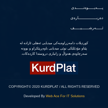
پــــەیـــــوەنــــــدی
دەربـــــــــــــــارەی
ئـــــەرشــــــیـــــف
كوردپلات دامەزراوەیەكی میدیایی ئەهلی ئازادە لە
پێناو مۆدێلێكی نوێی میدیایی باوەڕپێكراو و بوونە
سەرچاوەی هەواڵ و زانیاری دروستدا كاردەكات.
COPYRIGHT© 2020 KURDPLAT / ALL RIGHTS RESERVED
Developed By
Web Ace For IT Solutions