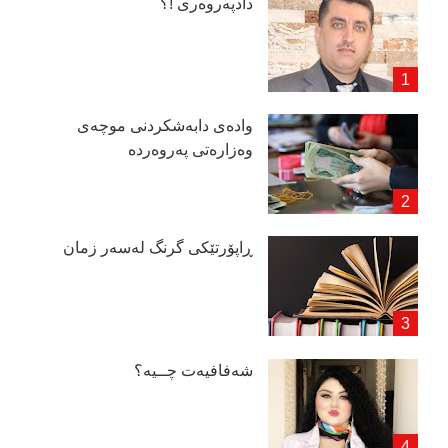
دادپەروەری !؟
وادەی دابەشكردنی موچەی
وەزارەتی پەروەردە
ڕاپۆرتێكی گرنگ لەسەر زمان
شەفافیەت چــیە؟