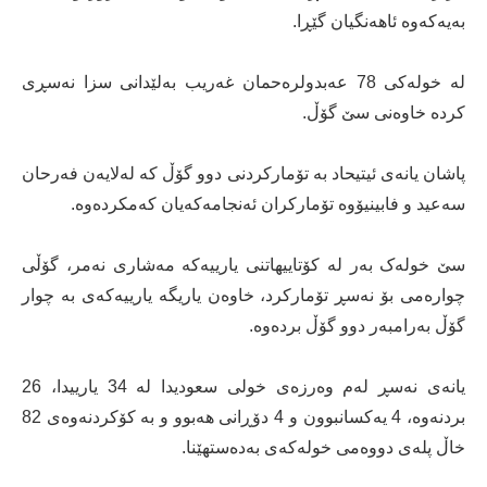
بەیەکەوە ئاهەنگیان گێڕا.
لە خولەکی 78 عەبدولرەحمان غەریب بەلێدانی سزا نەسڕی
کردە خاوەنی سێ گۆڵ.
پاشان یانەی ئیتیحاد بە تۆمارکردنی دوو گۆڵ کە لەلایەن فەرحان
سەعید و فابینیۆوە تۆمارکران ئەنجامەکەیان کەمکردەوە.
سێ خولەک بەر لە کۆتاییهاتنی یارییەکە مەشاری نەمر، گۆڵی
چوارەمی بۆ نەسڕ تۆمارکرد، خاوەن یاریگە یارییەکەی بە چوار
گۆڵ بەرامبەر دوو گۆڵ بردەوە.
یانەی نەسڕ لەم وەرزەی خولی سعودیدا لە 34 یارییدا، 26
بردنەوە، 4 یەکسانبوون و 4 دۆڕانی هەبوو و بە کۆکردنەوەی 82
خاڵ پلەی دووەمی خولەکەی بەدەستهێنا.