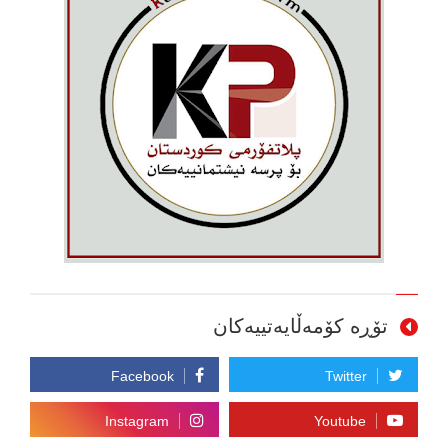
تۆڕە کۆمەڵایەتییەکان