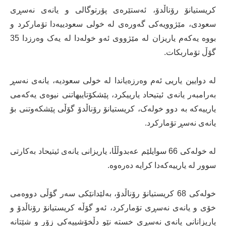
کریستیانۆ رۆناڵدۆ، ئەستێرەی پۆرتوگالی و یانەی نەسڕی
سعودی، مێژوویەکی گەورەی لە خولی سعودییەدا تۆمارکرد و
بووە یەکەم یاریزان لە مێژووی ئەو خولەدا لە یەک وەرزدا 35
گۆڵ تۆماربکات.
لە دوایین یاریی ئەم وەرزەیاندا لە خولی سعودیە، یانەی نەسڕ
بەرامبەر یانەی ئیتیحاد یارییکرد، پێشکۆتاییهاتنی نیوەی یەکەمی
یارییەکە بە دوو خولەک، کریستیانۆ رۆناڵدۆ گۆڵی پێشکەوتنی بۆ
یانەی نەسڕ تۆمارکرد.
لە خولەکی 66 سوایلێم عەبدوڵڵا، یاریزانی یانەی ئیتیحاد بەکارتی
سوور لە یارییەکەدا کرایە دەرەوە.
خولەکی 68 کریستیانۆ رۆناڵدۆ، بەلێدانێکی سەر گۆڵی دووەمی
خۆی و یانەی نەسڕی تۆمارکرد، ئەو گۆڵە کریستیانۆ رۆناڵدۆ و
یاریزانانی یانەی نەسڕی خستە نێو دڵخۆشییەکی زۆر و شێتانە