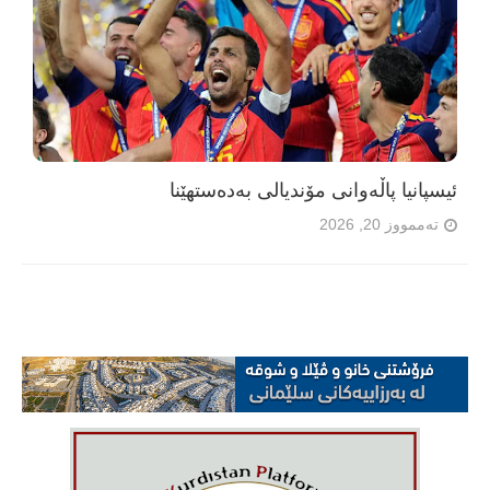
ئیسپانیا پاڵەوانی مۆندیالی بەدەستهێنا
تەممووز 20, 2026