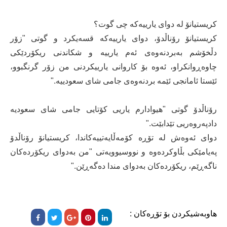
کریستیانۆ لە دوای یارییەکە چی گوت؟
کریستیانۆ رۆناڵدۆ، دوای یارییەکە قسەیکرد و گوتی "زۆر
دڵخۆشم بەبردنەوەی ئەم یارییە و شکاندنی ریکۆردێکی
چاوەڕوانکراو، ئەوە بۆ کاروانی یارییکردنی من زۆر گرنگبوو،
ئێستا ئامانجی ئێمە بردنەوەی جامی شای سعودییە."
رۆناڵدۆ گوتی "هیوادارم یاریی کۆتایی جامی شای سعودیە
دادپەروەریی تێدابێت."
دوای ئەوەش لە تۆڕە کۆمەڵایەتییەکاندا، کریستیانۆ رۆناڵدۆ
پەیامێکی بڵاوکردەوە و نووسیوویەتی "من بەدوای ریکۆردەکان
ناگەڕێم، ریکۆردەکان بەدوای مندا دەگەڕێن."
هاوبەشیکردن بۆ تۆڕەکان :