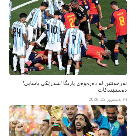
ئەرجەنتین لە دەرەوەی یاریگا 'شەڕێکی یاسایی'
دەستپێدەکات
تەممووز 22, 2026