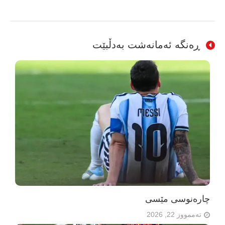
ڕەنگە ئەمانەشت بەدڵبێت
چارەنوسی مێسی
تەممووز 22, 2026