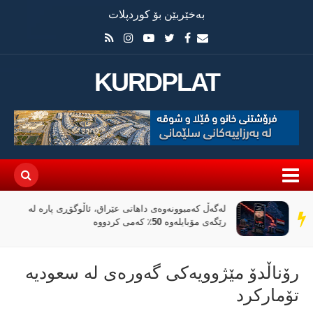
بەخێربێن بۆ کوردپلات
KURDPLAT
لەگەڵ کەمبوونەوەی داهاتی عێراق، ئاڵوگۆڕی پارە لە
سەر
رێگەی مۆبایلەوە 50٪ کەمی کردووە
دێڕ
رۆناڵدۆ مێژوویەکی گەورەی لە سعودیە
تۆمارکرد