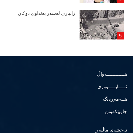
زانیاری لەسەر بەنداوی دوكان
هــــــــــــەواڵ
ئـــــابـــــووری
هــەمەڕەنگ
چاوپێکەوتن
نەخشەی ماڵپەڕ