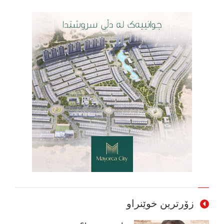
زۆرترین خوێنراو