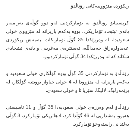
ریکۆردە مێژووییەکانی رۆناڵدۆ
کریستیانۆ رۆناڵدۆ، بە تۆمارکردنی ئەو دوو گۆڵەی بەرامبەر
یانەی ئیتیحاد تۆماریکرد، بووە یەکەم یاریزانە لە مێژووی خولی
سعودیدا، لە وەرزێکدا 35 گۆڵ تۆماربکات، بەمەش ریکۆردی
عەبدولرەزاق حەمداڵڵە، ئەستێرەی مەغریبی و یانەی ئیتیحادی
شکاند کە لە وەرزێکدا 34 گۆڵی تۆمارکردبوو.
رۆناڵدۆ بە تۆمارکردنی 35 گۆڵ بووە گۆڵکاری خولی سعودیە و
یەکەم یاریزانە لە مێژوودا لە 4 خولی جیاواز بووبێتە گۆڵکار، لە
پرێمەرلیگ، لالیگا، سێریا ئا و خولی سعودی.
رۆناڵدۆ لەم وەرزەی خولی سعودیەدا 35 گۆڵ و 11 ئاسیستی
هەبوو، بەشداریی لە 46 گۆڵدا کرد، 4 هاتریکی تۆمارکرد، 3 گۆڵی
بەلێدانی راستەوخۆ تۆمارکرد.