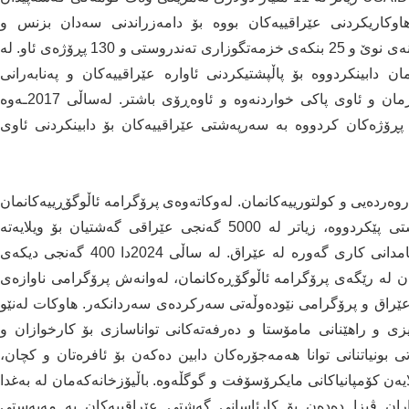
وکاریکردنی عێراقییەکان بووە بۆ دامەزراندنی سەدان بزنس و
دروستکردنی هەزاران هەلی کار و بونیاتنانی 150 قوتابخانەی نوێ و 25 بنکەی خزمەتگوزاری تەندروستی و 130 پڕۆژەی ئاو. لە
یار دۆلاری ئەمریکیمان دابینکردووە بۆ پاڵپشتیکردنی ئاوارە عێراقییەکان و پەنابەرانی
کەمدەرامەت لە بوارەکانی چاودێری تەندروستی و دەرمان و ئاوی پاکی خواردنەوە و ئاوەڕۆی باشتر. لەساڵی 2017ـەوە
لاری ئەمریکی لە پڕۆژەکان کردووە بە سەرپەشتی عێراقییەکان بۆ دابینکردنی ئاوی
وەردەیی و کولتورییەکانمان. لەوکاتەوەی پرۆگرامە ئاڵوگۆڕییەکانمان
بۆ قوتابیانی ئامادەیی و زانکۆ 17 ساڵ لەمەوبەر دەستی پێکردووە، زیاتر لە 5000 گەنجی عێراقی گەشتیان بۆ ویلایەتە
یەکگرتووەکانی ئەمریکا کردووە و گەڕاونەتەوە بۆ ئەنجامدانی کاری گەورە لە عێراق. لە ساڵی 2024دا 400 گەنجی دیکەی
ن لە رێگەی پرۆگرامە ئاڵوگۆڕەکانمان، لەوانەش پرۆگرامی ناوازەی
ێراق و پرۆگرامی نێودەوڵەتی سەرکردەی سەردانکەر. هاوکات لەنێو
یزی و راهێنانی مامۆستا و دەرفەتەکانی تواناسازی بۆ کارخوازان و
ی بونیاتنانی توانا هەمەجۆرەکان دابین دەکەن بۆ ئافرەتان و کچان،
یەن کۆمپانیاکانی مایکرۆسۆفت و گوگڵەوە. باڵیۆزخانەکەمان لە بەغدا
اران ڤیزا دەدەن بۆ کارئاسانی گەشتی عێراقییەکان بە مەبەستی