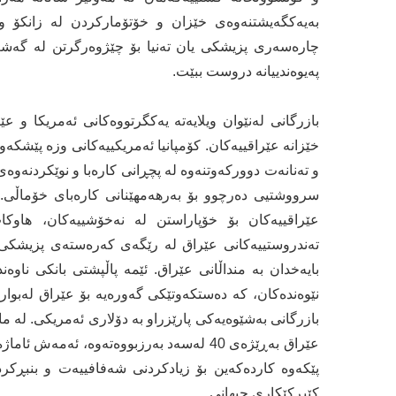
بەیەکگەیشتنەوەی خێزان و خۆتۆمارکردن لە زانکۆ و 
چارەسەری پزیشکی یان تەنیا بۆ چێژوەرگرتن لە گەشت ب
پەیوەندییانە دروست ببێت.
بازرگانی لەنێوان ویلایەتە یەکگرتووەکانی ئەمریکا و ع
خێزانە عێراقییەکان. کۆمپانیا ئەمریکییەکانی وزە پێشک
و تەنانەت دوورکەوتنەوە لە پچڕانی کارەبا و نوێکردنەوەی 
سرووشتیی دەرچوو بۆ بەرهەمهێنانی کارەبای خۆماڵی. کۆ
عێراقییەکان بۆ خۆپاراستن لە نەخۆشییەکان، هاوکا
تەندروستییەکانی عێراق لە رێگەی کەرەستەی پزیشکی ژی
بایەخدان بە منداڵانی عێراق. ئێمە پاڵپشتی بانکی ناوە
نێوەندەکان، کە دەستکەوتێکی گەورەیە بۆ عێراق لەبواری
بازرگانی بەشێوەیەکی پارێزراو بە دۆلاری ئەمریکی. لە ما
عێراق بەڕێژەی 40 لەسەد بەرزبووەتەوە، ئەمە
پێکەوە کاردەکەین بۆ زیادکردنی شەفافییەت و بنبڕکر
کێبڕکێکاری جیهانی.