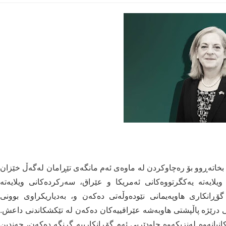
ە بخاتەڕوو بۆ رەچاوکردن لە ماوەی ئەم مانگەی تێڕامان لەگەڵ خێزان
ویلایەتە یەکگرتووەکانی ئەمریکا و عێراق، سەرکردەکانی ویلایەتە
ۆڕانکاری هاوپەیمانی نێودەوڵەتی دەکەن و، بەدیاریکراوی بوونی
کی درێژە پاڵپشتی هاوبەشە عێراقییەکان دەکەن لە تێکشکاندنی داعش.
انیانەوە لەنزیکەوە چاودێریی ئەم گۆڕانکارییە گرنگە دەکەن، چەندین