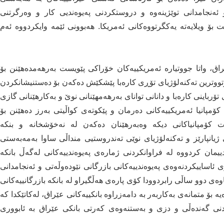
ئەنجامدانی توێژینەوە و دروستکردنی پەیوەندیی کار و وەرگرتنی
ۆ ویلایەتە یەکگرتووەکانی ئەمریکا. هەبوونی ئێمە وایکردووە ئەم
ێراق، واتا جووتیارە ئەمریکییەکان خۆراکی پێویست بەرهەمدەهێنن بۆ
ەوتووترین تەکنەلۆژیای تۆڕی کارەبا پێشکێش دەکەن بۆ دەستنیشانکردن
تۆرباینی کارەبا و دانانی توانای بەرهەمهێنانی نوێ و بەکارهێنانی گازی
مپانیا ئەمریکییەکانی دەرمان و پێکوتەی کواڵیتی بەرز دەهێنن بۆ
ت کۆمپانیاکانی دیکە وەبەرهێنان دەکەن لە نەخۆشخانە و بنکە
انپارێز و تەکنەلۆژیای نوێی تەندروستیی منداڵی ساوا بەمەبەستی
ندییمان کردووە لە فراوانکردنی ژمارەی پەیوەندییەکانی لەگەڵ بانکە
 ئاساییکردنەوەی پەیوەندییەکانی بازرگانی نێودەوڵەتی و ئەنجامدانی
وەی دوو ساڵی رابردوودا کۆی پارەی هەڵگیراو لە بانکە بازرگانییەکانی
ش ئاماژەیە بۆ متمانەی بەکاربەر بە دامەزراوە بانکییەکانی عێراق، لەکاتێکدا کە
دنی گەندەڵی و دزی و بەستنەوەی کەرتی بانکی عێراق بە ئابووری