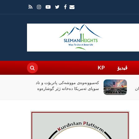
ڤیدیۆ
KP
کەمبوونەوەی مووشەکی پاتریۆت و تاد
سوپای ئەمریکا دەخاتە ژێر گوشارەوە