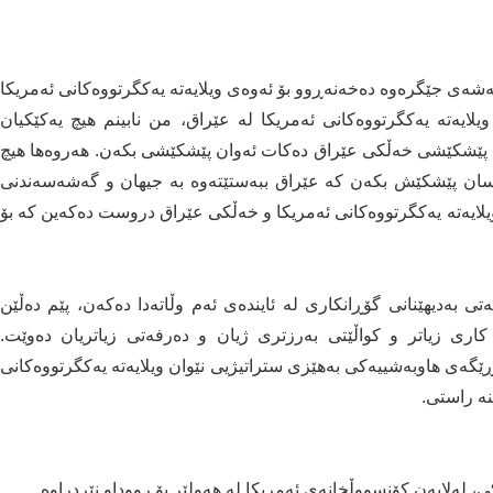
نگەشەی جێگرەوە دەخەنەڕوو بۆ ئەوەی ویلایەتە یەکگرتووەکانی ئەمریکا
ایەتە یەکگرتووەکانی ئەمریکا لە عێراق، من نابینم هیچ یەکێکیان
ێک پێشکێشی خەڵکی عێراق دەکات ئەوان پێشکێشی بکەن. هەروەها هیچ
ەکسان پێشکێش بکەن کە عێراق ببەستێتەوە بە جیهان و گەشەسەندنی
ویلایەتە یەکگرتووەکانی ئەمریکا و خەڵکی عێراق دروست دەکەین کە بۆ
ی بەدیهێنانی گۆڕانکاری لە ئایندەی ئەم وڵاتەدا دەکەن، پێم دەڵێن
اری زیاتر و کواڵێتی بەرزتری ژیان و دەرفەتی زیاتریان دەوێت.
ڕێگەی هاوبەشییەکی بەهێزی ستراتیژیی نێوان ویلایەتە یەکگرتووەکانی
نە راستی.
ی، لەلایەن کۆنسووڵخانەی ئەمریکا لە هەولێر بۆ رووداو نێردراوە.