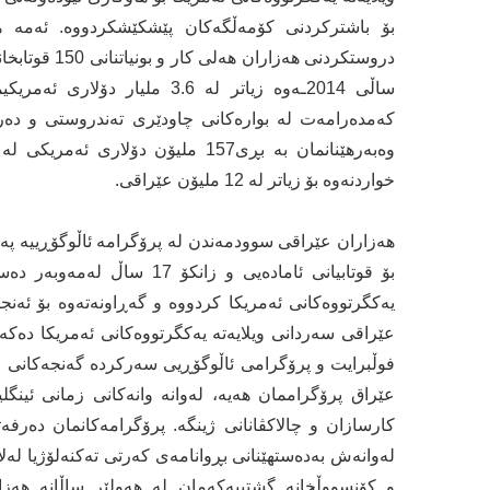
بۆ باشترکردنی کۆمەڵگەکان پێشکێشکردووە. ئەمە ها
ساڵی 2014ـەوە زیاتر لە 3.6 مل
وەبەرهێنانمان بە بڕی157 ملیۆن دۆ
خواردنەوە بۆ زیاتر لە 12 ملیۆن عێراقی.
هەزاران عێراقی سوودمەندن لە پرۆگرامە ئاڵوگۆڕییە پەر
عێراقی سەردانی ویلایەتە یەکگرتووەکانی ئەمریکا دەکە
فوڵبرایت و پرۆگرامی ئاڵوگۆڕیی سەرکردە گەنجەکانی ع
عێراق پرۆگراممان هەیە، لەوانە وانەکانی زمانی ئینگل
کارسازان و چالاکڤانانی ژینگە. پرۆگرامەکانمان دەرفەت
لەوانەش بەدەستهێنانی بڕوانامەی کەرتی تەکنەلۆژیا لەلا
و کۆنسووڵخانە گشتییەکەمان لە هەولێر ساڵانە هەز