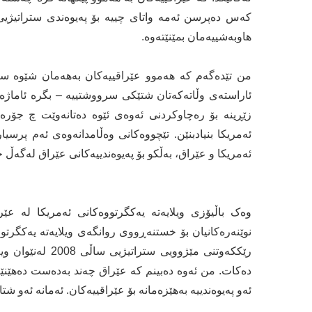
هاوبەشییەمان بمێنێتەوە.
من تێدەگەم کە هەموو عێراقییەکان بەهەمان شێوە سەی
ئاراستەی وڵاتەکەتان شتێکی سرووشتییە – بگرە ئاماژەی
زێڕینە بۆ رەچاوکردنی ئەوەی ئێوە دەتانەوێت چ جۆرە 
ئەمریکا بنیادبنێن. تێچووەکانی وەڵامدانەوەی ئەم پرسیار
ئەمریکا و عێراق، بەڵکو بۆ پەیوەندییەکانی عێراق لەگەڵ ج
وەک باڵیۆزی ویلایەتە یەکگرتووەکانی ئەمریکا لە 
نوێنەرەکانیان بۆ خستنەڕووی روانگەی ویلایەتە یەکگرت
رێککەوتنی مێژووی
دەکات. من ئەوە دەبینم کە عێراق چەند بەدەست دەهێنێت
ئەو پەیوەندییە بەهێزەمانە بۆ عێراقییەکان. ئەمانە ئەو شتا