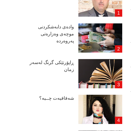
وادەی دابەشكردنی
موچەی وەزارەتی
پەروەردە
ڕاپۆرتێكی گرنگ لەسەر
زمان
شەفافیەت چــیە؟