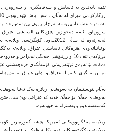
ئێمە پابەندین بە ئاسایش و سەقامگیری و سەروەریی 
بەسەر داعش دا، پێویستە بەرچاو روون بین سەبارەت ب
سووریاوە. ئێمە دەخوازین هێزەکانی ئاسایشی عێراق تو
بونیاتنانەوەی هێزەکانی ئاسایشی عێراق. ویلایەتە یەک
فڕۆکەی ئێف 16 و زرێپۆشی جەنگی ئەبرامز و
دەکات بۆ ئەوەی نوێنەرایەتی کۆمەڵگەی فرەچەشنی عێ
بتوانن بەرگری بکەن لە عێراق و رۆڵی عێراق لە بەدیهێ
بەڵام پێویستیمان بە پەیوەندیی زیاترە نەک تەنیا پەیوەن
پەیوەندی خەڵک بۆ خەڵک هەیە کە عێراقی نوێ بنیاددەنێن
گەشەسەندوو و بەستراو بە جیهانەوە.