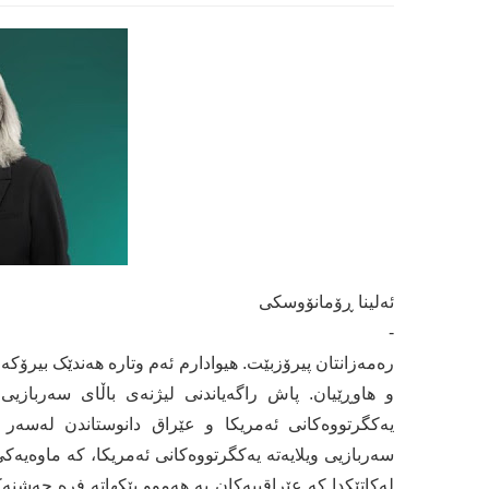
ئەلینا ڕۆمانۆوسکی
-
رەمەزانتان پیرۆزبێت. هیوادارم ئەم وتارە هەندێک بیرۆک
و هاوڕێیان. پاش راگەیاندنی لیژنەی باڵای سەربازیی 
یەکگرتووەکانی ئەمریکا و عێراق دانوستاندن لەسەر گ
سەربازیی ویلایەتە یەکگرتووەکانی ئەمریکا، کە ماوەیە
لەکاتێکدا کە عێراقییەکان بە هەموو پێکهاتە فرە چەشنەک