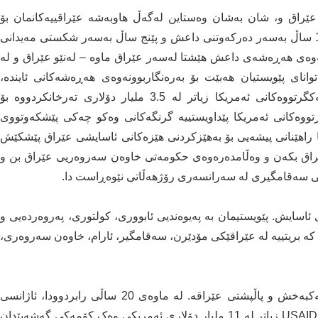
عێراق و، شان بەشان وەستاین لەگەڵ هاوبەشە عێراقییەکانمان بۆ
رزگارکردنی عێراق لە بەڵای داعش. پاش تێپەڕبوونی 10 ساڵ بەسەر دەرکەوتنی داعش و پێنج ساڵ بەسەر شکستی مەیدانی
ەوەی هەڕەشەی داعش هێشتا لەسەر عێراق ماوە – لەنێو عێراق و لە
انای پێویستیان هەبێت بۆ بەرەنگاربوونەوەی هەڕەشەکانی ئایندە،
لەبەرئەوە لە ساڵی 2012ـەوە، کۆنگرێسی ویلایەتە یەکگرتووەکانی ئەمریکا زیاتر لە 3.5 ملیار دۆلاری تەرخانکردووە بۆ
گرتووەکانی ئەمریکا پێداویستییە گرنگەکانی وەکو چەکی پێشکەوتووی
 هەروەها راهێنانی پیشەیی بۆ بەهێزکردنی هێزەکانی ئاسایشی عێراق پێشکێش
راق بکەن و وەڵامدەرەوەی حکومەتی خاوەن سەروەریی عێراق بن و
نانی سەقامگیری لە سەرانسەری رۆژهەڵاتی نێوەڕاست دا.
دی ئاسایش. پێویستیمان بە پەیوەندیی ئابووری، کولتوری، پەروەردەیی و
 کە بریتییە لە عێراقێکی مۆدێرن، سەقامگیر، ئارام، خاوەن سەروەری،
ویلایەتە یەکگرتووەکانی ئەمریکا هێشتا گەورەترین کۆمەکبەخش و پاڵپشتی عێراقە. لە ماوەی 20 ساڵی رابردوودا، ئاژانسی
ویلایەتە یەکگرتووەکانی ئەمریکا بۆ هاوکاری نێودەوڵەتی USAID زیاتر لە 11 ملیار دۆلاری ئەمریکی وەک کۆمەکی گەشەپێدان