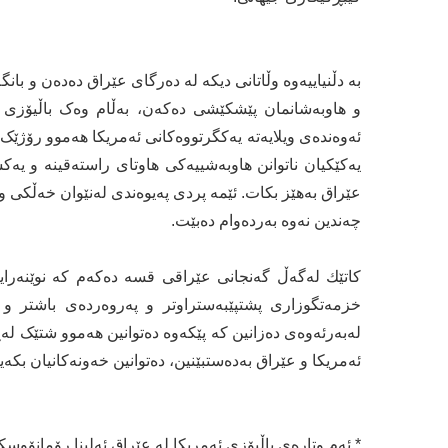
بە دڵنیاییەوە وڵاتانی دیکە لە دەرگای عێراق دەدەن و با
و هاوبەشانمان پێشکێشی دەکەن، بەڵام وەک باڵیۆزی ویل
ئەوەندەی ویلایەتە یەکگرتووەکانی ئەمریکا هەموو رۆژ
یەکێکیان ناتوانن هاوبەشییەکی هاوتای راستەقینە و ی
عێراق بەهێز بکات. ئێمە پردی پەیوەندی لەنێوان خەڵکی 
چەندین نەوە بەردەوام دەبێت.
کاتێك لەگەڵ گەنجانی عێراقی قسە دەکەم کە نوێنەرایەت
خزمەتگوزاری پشتپێبەستراوتر و پەروەردەی باشتر و ک
لەبەرئەوەی دەزانین کە پێکەوە دەتوانین هەموو شتێک لە
ئەمریکا و عێراق بەدەستبێنین، دەتوانین خەونەکانیان بکەی
* ئەم وتارەی باڵیۆزی ئەمریکا لە عێراق ئەلینا رۆمانۆوسک