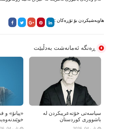
هاوبەشیکردن بۆ تۆڕەکان :
ڕەنگە ئەمانەشت بەدڵبێت
سیاسەتی خۆتەعریبکردن لە
«پیانۆ» و ف
باشووری کوردستان
خوێندنەوەیە
ئاب 04, 2026
ئاب 04, 2026