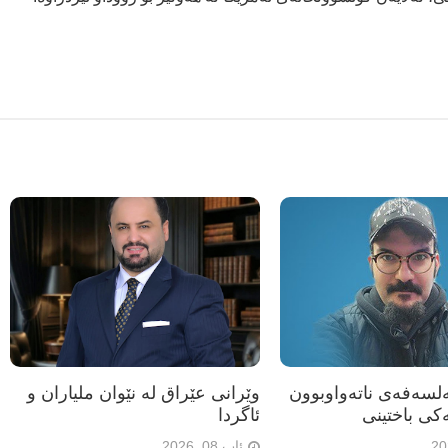
ەلسەفەی ناتەواوبوون
وێرانی عێراق لە نێوان ملیاران و
کی باختینی
ئاگردا
ئاب 08, 2026