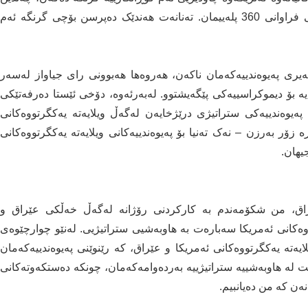
کەس دەپرسن ئەمە واتای چییە بۆ پەیوەندی ستراتیژیی فراوانی 360 پلەییمان. تەنانەت هەندێک دەپرسن بۆچی گرنگە ئەم
ری پەیوەندییەکەمان ناکەن، هەروەها هەبوونی رای جیاواز لەسەر
ە بۆ دیموکراسییەکی پێگەیشتوو. لەبەرئەوە، دۆخی ئێستا دەرفەتێکی
پەیوەندییەکی ستراتیژی درێژخایەن لەگەڵ ویلایەتە یەکگرتووەکانی
ە زۆر بەرزن – نەک تەنیا بۆ پەیوەندییەکانی ویلایەتە یەکگرتووەکانی
یهان.
عێراق، من شکۆمەندم بە کارکردنی رۆژانە لەگەڵ خەڵکی عێراق و
ووەکانی ئەمریکا سەبارەت بە هاوبەشیی ستراتیژیی. لەنێو چوارچێوەی
ی ستراتیژیی ساڵی 2008 لەنێوان ویلایەتە یەکگرتووەکانی ئەمریکا و عێراق، کە رێنوێنی پەیوەندییەکەمان
 لە هاوبەشییە ستراتیژییە بەردەوامەکەمان، چونکە دەستکەوتەکانی
نەن کە من دەیانبیم.