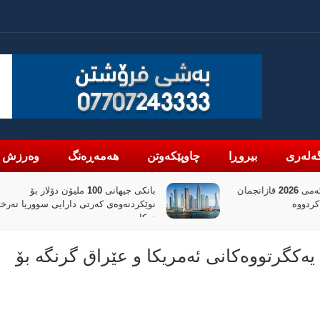
ەلەری
بیروڕا
چاوپێکەوتن
هەمەڕەنگ
وەرزش
دانە گاز: لە نیوەی یەکەمی 2026 قازانجمان
بانکی جیهانی 100 ملیۆن دۆلار بۆ
نوێکردنەوەی کەرتی دارایی سووریا تەرخان
دەکات
یەکگرتووەکانی ئەمریکا و عێراق گرنگە بۆ