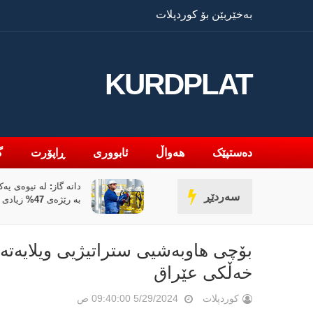
بەخێربێن بۆ کوردپلات
KURDPLAT
دەستپێک
هەواڵ
ئابووری
ڕاپۆرت
گ
 عێراق لە نێوان ملیاران و ئاگردا
سەردێڕ
بە رێژەی 47% زیادی کردووە
بۆچی هاوبەشیی ستراتیژیی ویلایەتە 
خەڵکی عێراق
کوردپلات
5/29/2024 09:40:00 ص