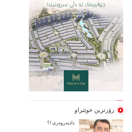
زۆرترین خوێنراو
دادپەروەری !؟