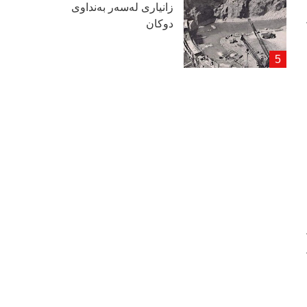
زانیاری لەسەر بەنداوی
دوكان