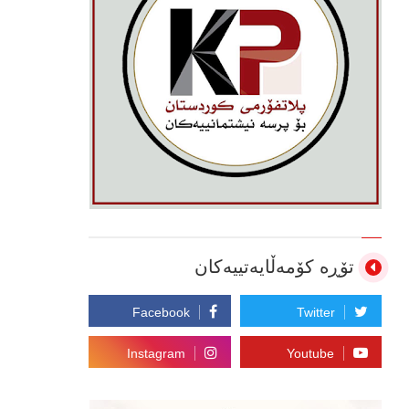
تۆڕە کۆمەڵایەتییەکان