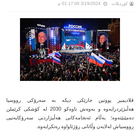
کوردپلات
3/19/2024 01:17:00 م
ڤلادیمیر پووتین جارێکی دیکە بە سەرۆکی رووسیا
هەڵبژێردرایەوە و بەوەش تاوەکو 2030 لە کۆشکی کرێملن
دەمێنێتەوە؛ بەڵام ئەنجامەکانی هەڵبژاردنی سەرۆکایەتیی
رووسیاش لەلایەن وڵاتانی رۆژئاواوە رەتکرایەوە.