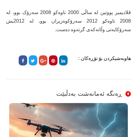
ڤلادیمیر پووتین لە ساڵی 2000 تاوەکو 2008 سەرۆک بوو، لە
2008 تاوەکو 2012 سەرۆکوەزیران بوو، لە 2012یش
سەرۆکایەتی وڵاتەکەی گرتەوە دەست.
هاوبەشیکردن بۆ تۆڕەکان :
ڕەنگە ئەمانەشت بەدڵبێت