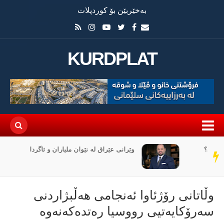
بەخێربێن بۆ کوردپلات
KURDPLAT
وێرانی عێراق لە نێوان ملیاران و ئاگردا
سەر
دێڕ
وڵاتانی رۆژئاوا ئەنجامی هەڵبژاردنی
سەرۆکایەتیی رووسیا رەتدەکەنەوە