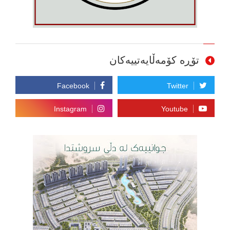
تۆڕە کۆمەڵایەتییەکان