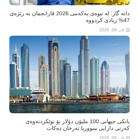
دانە گاز: لە نیوەی یەکەمی 2026 قازانجمان بە رێژەی
47% زیادی کردووە
ئاب 08, 2026
بانکی جیهانی 100 ملیۆن دۆلار بۆ نوێکردنەوەی
کەرتی دارایی سووریا تەرخان دەکات
ئاب 08, 2026