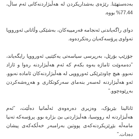
بەدەستهێنا. رێژەی بەشداریکردن لە هەڵبژاردنەکانی ئەم ساڵ،
77.44% بووە.
دوای راگەیاندنی ئەنجامە فەرمییەکان، بەشێکی وڵاتانی ئەورووپا
تەواوی پرۆسەکەیان رەتکردەوە.
جۆزێپ بۆرێل، بەرپرسی سیاسەتی یەکێتیی ئەورووپا رایگەیاند،
"دەمەوێت ئاماژە بەوە بکەم کە ئەم هەڵبژاردنە رەوا و ئازاد
نەبوو. هیچ چاودێرێکی ئەورووپی لە هەڵبژاردنەکان ئامادە نەبوو.
ئەو هەڵبژاردنە لەسەر بنەمای سەرکوتکاری و هەڕەشەکردن
بەڕێوەچوو."
ئانالینا بێربۆک، وەزیری دەرەوەی ئەڵمانیا دەڵێت، "ئەم
هەڵبژاردنە لە رووسیا، هەڵبژاردنی بێ بژارە بوو. پرۆسەکە تەنیا
مامەڵە بێڕێزیکردنەکەی پووتین بەرامبەر خەڵکەکەی پیشان
دەدات."