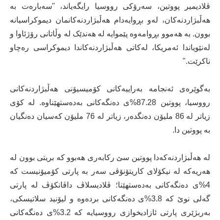
ڤلادیمیر پووتین، سەرۆکی رووسیا رایگەیاند، "سەبارەت بە
هەڵبژاردنەکان، لەو بڕوایەدام هەڵبژاردنەکانمان دیموکراسیانە
بوون. بە هەموو بڕوامەوە پێموایە لە هەندێک لە وڵاتانی رۆژئاوا و
لەنێویاندا ئەمریکا، لەکاتی هەڵبژاردنەکاندا دیموکراسی رەچاو
ناکرێت."
بەگوێرەی ئەنجامە بەراییەکانی کۆمیسیۆنی هەڵبژاردنەکانی
رووسیا، پووتین 87.28%ی دەنگەکانی بەدەستهێناوە. لە کۆی
زیاتر لە 86 ملیۆن دەنگدەر، زیاتر لە 76 ملیۆن کەسیان دەنگیان
بە پووتین دا.
لە هەڵبژاردنەکەدا پووتین سێ رکابەری هەبوو کە بریتی بوون لە
هەریەکە لە نیکۆلای کاریتۆنۆڤی سەر بە پارتی کۆمیۆنیست کە
4%ی دەنگەکانی بەدەستهێنا؛ ڤلادیسلاڤ داڤانکۆڤ لە پارتی
گەلی نوێ کە 3.8%ی دەنگەکانی بردەوە و لیۆنید سلاتیسکی،
بەربژێری پارتی ئازادیخوازی رووسیایە کە 3.2%ی دەنگەکانی