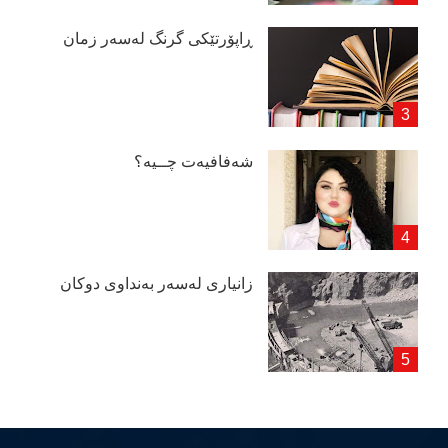
ڕاپۆرتێكی گرنگ لەسەر زمان
شەفافیەت چــیە؟
زانیاری لەسەر بەنداوی دوكان