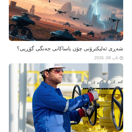
شەڕی ئەلیکترۆنی چۆن یاساکانی جەنگی گۆڕیی؟
ئاب 08, 2026