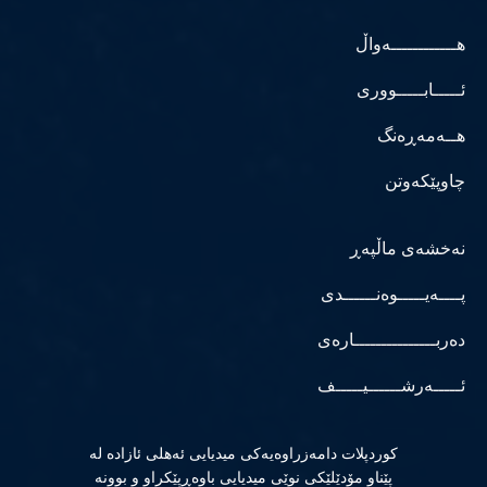
هــــــــــــەواڵ
ئـــــابـــــووری
هــەمەڕەنگ
چاوپێکەوتن
نەخشەی ماڵپەڕ
پــــەیـــــوەنــــــدی
دەربـــــــــــــــارەی
ئـــــەرشــــــیـــــف
كوردپلات دامەزراوەیەكی میدیایی ئەهلی ئازادە لە
پێناو مۆدێلێكی نوێی میدیایی باوەڕپێكراو و بوونە