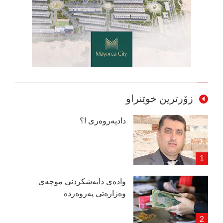
زۆرترین خوێنراو
دادپەروەری !؟
وادەی دابەشكردنی موچەی
وەزارەتی پەروەردە