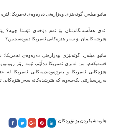
ماتیو میلەر، گوتەبێژی وەزارەتی دەرەوەی ئەمریکا: لێرە ن
ئەی هەڵسەنگاندنتان بۆ ئەم دۆخەی ئێستا چییە؟ پێت
هێرشەکانمان بۆ سەر هێزەکانی ئەمریکا دەوەستێنین؟
ماتیو میلەر، گوتەبێژی وەزارەتی دەرەوەی ئەمریکا: 
قسەبکەم، من لەبری ئەمریکا دەڵێم، ئێمە زۆر روونبووی
هێزەکانی ئەمریکا و بەرژەوەندییەکانی ئەمریکا لە 
بەرپرسیارێتی بکەینەوە، کە هێرشدەکاتە سەر هێزەکانی ئە
هاوبەشیکردن بۆ تۆڕەکان :