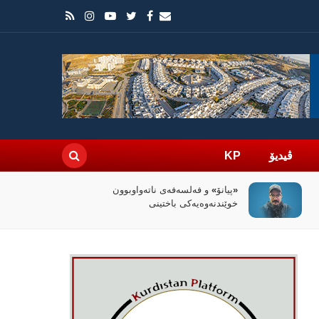
ڤیدیۆ
KP
سیاسەتی خۆتەعریبکردن لە باشووری
کوردستان