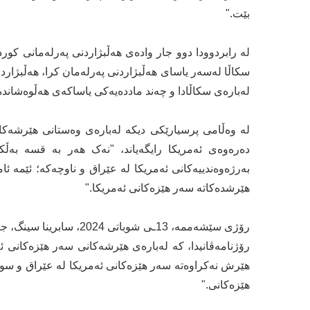
بێت."
لە رابردوودا دوو جار وادەی هەڵبژاردنی پەرلەمانی کورد
سکاڵا لەسەر یاسای هەڵبژاردنی پەرلەمان کرا، هەڵبژاردن
لەبارەی سكاڵادا و چەند ماددەیەکی یاساکەی هەڵوەشاندە
لە وەڵامی پرسیارێکی دیکە لەبارەی وەستانی هێرشەکان
دەرەوەی ئەمریکا رایگەیاند، "نەک هەر بە قسە بەڵک
بەرژەوەندییەکانی ئەمریکا لە عێراق و ناوچەکە؛ ئێمە 
هێرشدەکاتە سەر هێزەکانی ئەمریکا."
رۆژی سێشەممە، 13ـی شوبا
هێرش نەکراوەتە سەر هێزەکانی ئەمریکا لە عێراق و سوو
هێزەکانی."