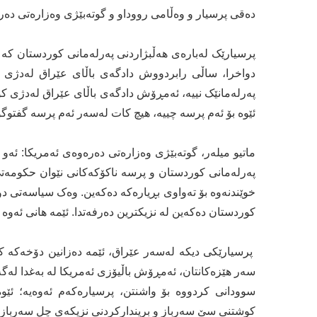
دەقی پرسیار و وەڵامی رووداو و گوتەبێژی وەزارەتی دەر
دواخرا، ساڵی رابردووش دادگەی باڵای عێراق لەدژی در
پەرلەمانێک نییە، ئەمڕۆش دادگەی باڵای عێراق لەدژی کور
ئێوە بۆ ئەم پرسە چییە، هیچ کات لەسەر ئەم پرسە گفتوگۆ
ماتیو میلەر، گوتەبێژی وەزارەتی دەرەوەی ئەمریکا: ئەو 
پەرلەمانی کوردستان و پرسە ناکۆکەکانی نێوان حکومەت
خوێندنەوە بۆ تەواوی بڕیارەکە دەکەین. وەک سیاسەتی دو
کوردستان دەکەین لە نزیکترین دەرفەتدا. ئێمە هانی ئەوە د
پرسیارێکی دیکە لەسەر عێراق، ئێمە دەزانین دۆخەکە ک
سەر هێزەکانتان، ئەمڕۆش باڵیۆزی ئەمریکا لە بەغدا لەگ
سوودانی کردووە بۆ واشنتن، پرسیارەکەم ئەوەیە؛ ئێوە
کوشتنی سێ سەرباز و بریندارکردنی نزیکەی چل سەربازی