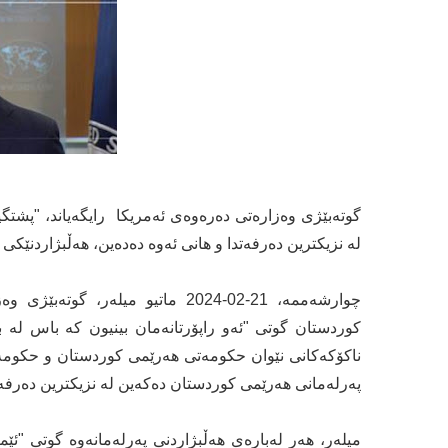
گوتەبێژی وەزارەتی دەرەوەی ئەمریکا رایگەیاند، "پشتگ
لە نزیکترین دەرفەتدا و هانی ئەوە دەدەین، هەڵبژاردنێکی 
چوارشەممە، 21-02-2024 ماتیو میل
کوردستان گوتی "ئەو راپۆرتانەمان بینیون کە باس لە 
ناکۆکەکانی نێوان حکومەتی هەرێمی کوردستان و حکومەتی
پەرلەمانی هەرێمی کوردستان دەکەین لە نزیکترین دەرفەت
میلەر، هەر لەبارەی هەڵبژاردنی پەرلەمانەوە گوتی "ئێمە