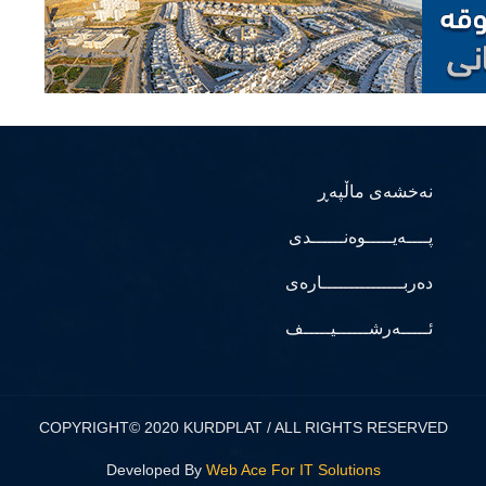
نەخشەی ماڵپەڕ
پــــەیـــــوەنــــــدی
دەربـــــــــــــــارەی
ئـــــەرشــــــیـــــف
COPYRIGHT© 2020 KURDPLAT / ALL RIGHTS RESERVED
Developed By
Web Ace For IT Solutions