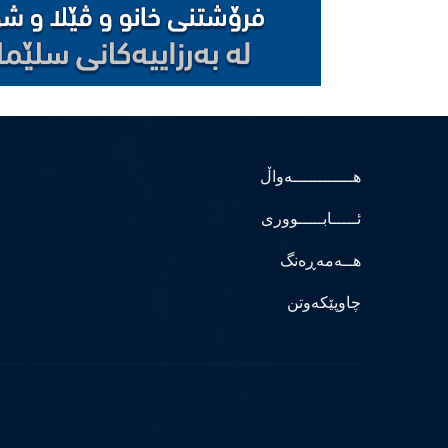
هــــــــــــەواڵ
ئـــــابـــــووری
هــەمەڕەنگ
چاوپێکەوتن