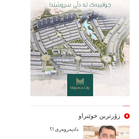
زۆرترین خوێنراو
دادپەروەری !؟