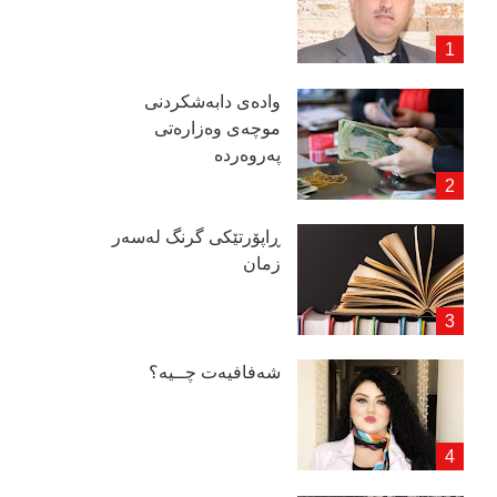
وادەی دابەشكردنی
موچەی وەزارەتی
پەروەردە
ڕاپۆرتێكی گرنگ لەسەر
زمان
شەفافیەت چــیە؟