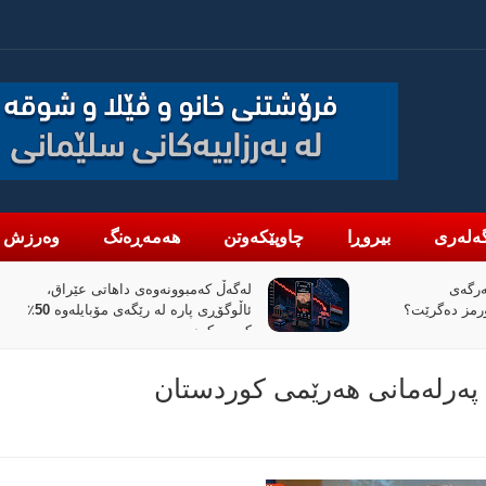
ەلەری
بیروڕا
چاوپێکەوتن
هەمەڕەنگ
وەرزش
تی عێراق،
«پیانۆ» و فەلسەفەی ناتەواوبوون
ئاڵوگۆڕی پارە لە رێگەی مۆبایلەوە 50٪
خوێندنەوەیەکی باختینی
 پەرلەمانی هەرێمی کوردستان