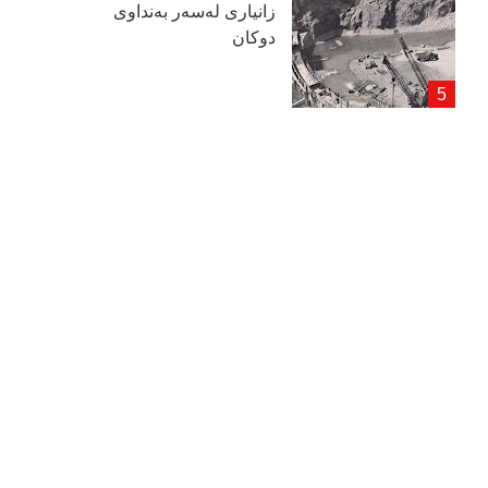
زانیاری لەسەر بەنداوی
دوكان