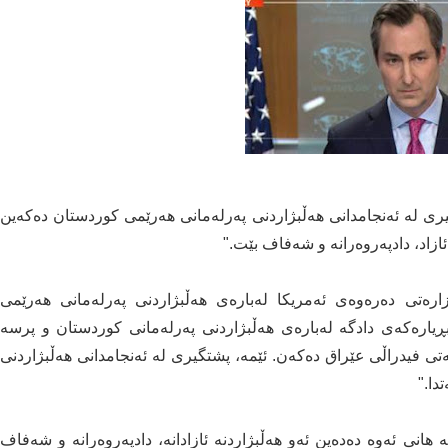
یری لە ئەنجامدانی هەڵبژاردنی پەرلەمانی هەرێمی کوردستان دەکەین
ئازاد، دادپەروەرانە و شەفاف بێت."
ەر، گوتەبێژی وەزارەتی دەرەوەی ئەمریکا لەبارەی هەڵبژاردنی پەرلەمانی هەرێمی
بڕیارەکەی دادگە لەبارەی هەڵبژاردنی پەرلەمانی کوردستان و پرسە
 فیدراڵی عێراق دەکەن. ئێمە، پشتگیری لە ئەنجامدانی هەڵبژاردنی
دا."
 هانی ئەوە دەدەین ئەو هەڵبژاردنە ئازادانە، دادپەروەرانە و شەفاف