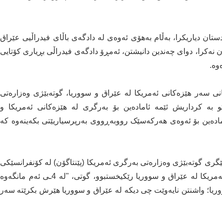
ستان دیاریکرا، بەڵام بەهۆی ئەوەی لە دادگەی باڵای فیدراڵیی عێراق
 نەکرا، دوای چەندین دانیشتن، ئەمڕۆ دادگەی فیدراڵی بڕیاری کۆتایی
وە.
ی سەر هێزەکانی ئەمریکا لە عێراق و سووریا، گوتەبێژی وەزارەتی
و بە کرداریش ئێمە ئامادەین بۆ بەرگری لە هێزەکانی ئەمریکا و
ئامادەین بۆ ئەوەی هەرکەسێک رووبەڕووی بەرپرسیاریێتی بکەینەوە کە
تی 2024، سابرینا سینگ، جێگری گوتەبێژی وەزارەتی بەرگری ئەمریکا (پێنتاگۆن) لە کۆنفرانسێکی
رۆژنامەڤانیدا، کە لەبارەی هێرشەکانی سەر هێزەکانی ئەمریکا لە عێراق و سووریا رێکیخستبوو، گوتی، "لە 4ـی ئەم مانگەوە
ریا؛ واشنتن نایەوێت چی دیکە لە عێراق و سووریا هێرش بکرێتە سەر