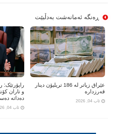
ڕەنگە ئەمانەشت بەدڵبێت
عێراق زیاتر لە 186 تریلیۆن دینار
راپۆرتێک: 
قەرزدارە
و تاران کۆن
دەداتە دەس
ئاب 04, 2026
ئاب 04, 2026