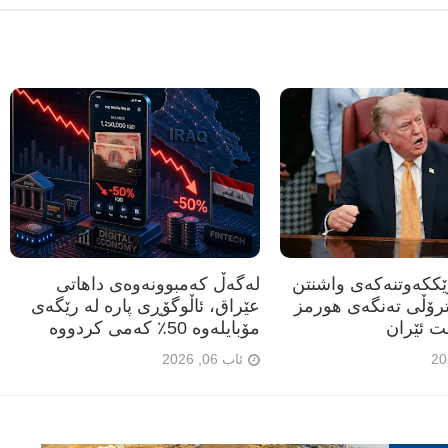
رێککەوتنەکەی واشنتن
لەگەڵ کەمبوونەوەی داهاتی
ترۆڵی تەنگەی هورمز
عێراق، ئاڵوگۆڕی پارە لە رێگەی
ت ئێران
مۆبایلەوە 50٪ کەمی کردووە
ئاب 06, 2026