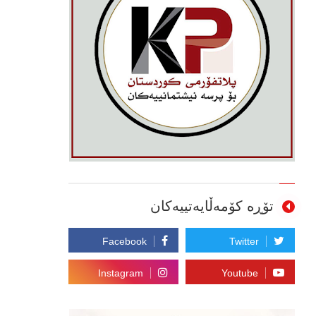
تۆڕە کۆمەڵایەتییەکان