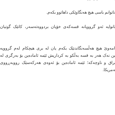
اتوانم باسی هیچ هەنگاوێکی داهاتوو بکەم.
انوایە ئەو گرووپانە قسەکەی خۆیان بردووەتەسەر، کاتێک گوتیان
نامەوێ هیچ هەڵسەنگاندنێک بکەم یان لە بری هیچکام لەم گرووپە
ن نەک هەر بە قسە بەڵکو بە کرداریش ئێمە ئامادەین بۆ بەرگری لە
عێراق و ناوچەکە؛ ئێمە ئامادەین بۆ ئەوەی هەرکەسێک رووبەڕووی
مریکا.