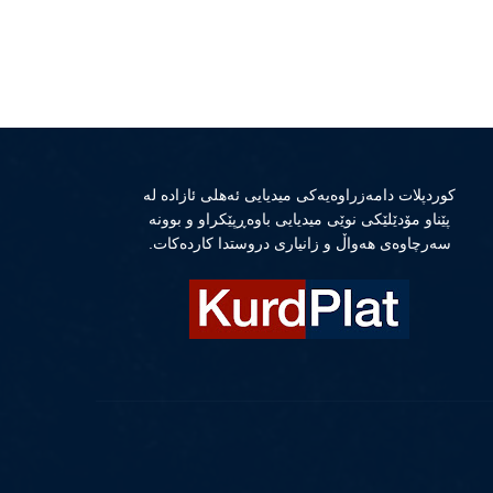
كوردپلات دامەزراوەیەكی میدیایی ئەهلی ئازادە لە
پێناو مۆدێلێكی نوێی میدیایی باوەڕپێكراو و بوونە
سەرچاوەی هەواڵ و زانیاری دروستدا كاردەكات.