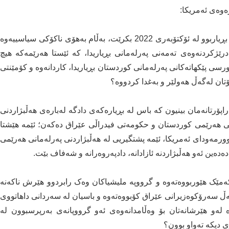
ەوەی ئەمریکا:
پرسیارێک لەبارەی هەڵبژاردنی پەرلەمانی کوردستان کە بڕیاربوو لە ئۆکتۆبەری 2022 بکرێت، بەڵام بەهۆی ناکۆکی سیاسییەوە
ێژکردنەوەی تەمەنی پەرلەمانی بڕیاریدا، کە ئێستا هەرێمەکە هیچ
سی پێکهاتەکانی پەرلەمانی کوردستان بڕیاریدا، کاردانەوە و کۆمێنتی
تان لەگەڵ هەولێر و بەغدا کردووە؟
راپۆرتانەمان بینیون کە باس لە بڕیارەکەی دادگە لەبارەی هەڵبژاردنی
ی هەرێمی کوردستان و حکومەتی فیدراڵی عێراق دەکەن؛ ئێمە هێشتا
ورمەودای ئەمریکا، ئێمە پشتگیریی لە هەڵبژاردنی پەرلەمانی هەرێمی
ەدەین ئەو هەڵبژاردنە ئازادانە، دادپەروەرانە و شەفاف بێت.
ەمێک هێوربووەتەوە و گرووپە ملیشیاکان وەک رابردوو هێرش ناکەنە
ەڵ سەرۆکوەزیرانی عێراق کۆبووەتەوە و باسیان لە سەردانی داهاتووی
 لەو هێرشانەتان بۆ وەڵامدانەوەی ئەو گرووپانەی بەرپرسبوون لە
 دیکە تەواو بوون؟