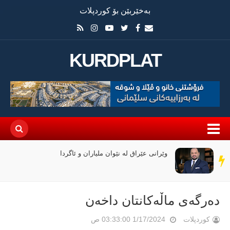
بەخێربێن بۆ کوردپلات
KURDPLAT
وێرانی عێراق لە نێوان ملیاران و ئاگردا
سەر
دێڕ
دەرگەى ماڵەکانتان داخەن
کوردپلات
1/17/2024 03:33:00 ص