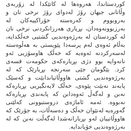
کوردستاندا، هەروەها لە کاتێکدا لە زۆربەى
وڵاتانى جیهان رۆژ لەدواى رۆژ نرخى نان و
بەروبووم و کەرەستە خۆراکییەکان لە
بەرزبوونەوەدان، بڕیارى هەرزانکردنى نرخى نان
لە کوردستان لە بەرژەوەندیی گشتیى خەڵکدایە،
بەڵام ئەوەى لەم پرسەدا پێویستى بە هەڵوەستە
لەسەرکردنە ئەوەیە کە خەڵک هاوسۆزیى ئەو
نانەوایە بوو دژى بڕیارەکەى حکومەت قسەی
کرد. بێگومان جێى سەرنجە بڕیارێک کە لە
بەرژەوەندیی گشتى هاووڵاتیاندابێت و کەسێک
پابەند نەبێت پێوەى، خەڵک لایەنگیریى بڕیارەکە
نەبن و لەگەڵ ئەوەدابن کە پابەندى بڕیارەکە
نەبووە. ئەمە ئاماژەى دروستبوونى کەلێنى
گەورەیە لەنێوان خەڵک و دەسەڵات، بە جۆرێک کە
هاووڵاتییان لەو بڕیارانەشدا لەگەڵت نەبن کە لە
بەرژەوەندیی خۆیاندایە.