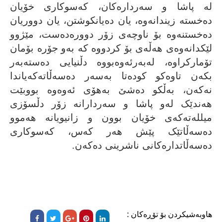
لە پاشا و سەردارەکان، کەسوکارى خۆیان
دەخستە زیندانەوە، یان دەیانکوشتن، یان دووریان
دەخستنەوە بۆ ناوچەى زۆر دوورەدەست، مێژوو
لێکدانەوەى هەڵەى بۆ کردووە کە بەو جۆرە بۆمان
تۆمارکراوە، لەبەرئەوەبووە دڵنیایى دەستەبەر
بکەن تاوەکو کودەتا بەسەر دەسەڵاتەکەیاندا
نەکەن، بەڵکو دەشێ بەهۆى ئەوەوە بووبێت
هەندێک لەو پاشا و سەردارانە زۆر دڵسۆزى
میللەتەکەى خۆیان بوون و زانیویانە هەموو
دەسەڵاتێک پێش هەر کەس، کەسوکارى
دەسەڵاتدارەکانى ناشرینى دەکەن.
هاوبەشیکردن بۆ تۆڕەکان :