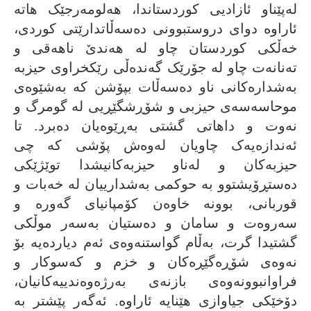
لەپێناو ئازادیی کوردستاندا، هەلومەرجێک هاتە
ئاراوە دواى دروستبوونى دەسەڵاتدارێتى کوردى،
خەڵکى کوردستان چاو لە هەندێ ناهەقى و
تەنانەت چاو لە جۆرێک گەندەڵی رێکخراوى حیزبە
بەشدارەکانى ناو دەسەڵات بپۆشن کە بەشێوەى
موحاسەسەى حیزبى و شۆڕشگێڕیی لە گومرگ و
نەوت و داهاتى گشتى بەڕێوەیان دەبرد. تا
ئەندازەیەک چاویان لەوەش پۆشى کە چى
حیزبەکان و لەناو حیزبەکانیشدا توێژێکى
دەستڕۆیشتوو بە حوکمى بەشدارییان لە خەبات و
قوربانی، بوونە خاوەن کۆمپانیاى گەورە و
سەروەت و سامان و دەستیان بەسەر موڵکى
گشتیدا گرت، بەڵام گواستنەوەى ئەم دیاردەیە بۆ
نەوەى شۆڕەگێڕەکان و خزم و کەسوکار و
فراوانبوونەوەى بازنەى بەرژەوەندییەکانیان،
دۆخێکى جیاوازى هێنایە ئاراوە. ئەگەر پێشتر بە