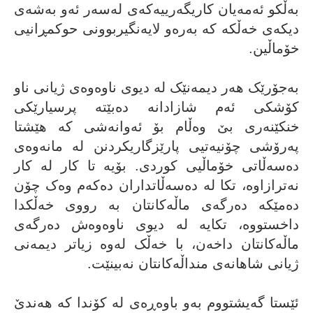
بەڵکو ئەمەیان کاریگەرییەکەی لەسەر ئەو بەشەی
دیکەی خەڵکە کە بەرەو لایەنگیربوونی حوکمڕانیی
خۆماڵین.
بەجۆرێک هەر دیمەنێک لە دیوى ناوەوەى ژیانى ناو
کۆشکى ئەم شازادانە دەبێتە پرسیارێکى
خنکێنەرى بێ وەڵام بۆ ئەوانەشى کە هێشتا
پەرۆشى چۆنیەتیی پارێزگاریکردنن لە مانەوەى
دەسەڵاتى خۆماڵیی کوردى. بۆیە تا کار لە کار
نەترازاوە، تکا لە دەسەڵاتداران دەکەم وەک چۆن
دەمێکە دەرگەى ماڵەکانتان بە رووى خەڵکدا
داخستووە، تکایە لە دیوى ناوەوەش دەرگەى
ماڵەکانتان داخەن، با خەڵک لەوە زیاتر دیمەنى
ژیانى شاهانەى منداڵەکانتان نەبینێت.
ئێستا گەیشتووم بەو باوەڕەى لە کۆندا کە هەندێ