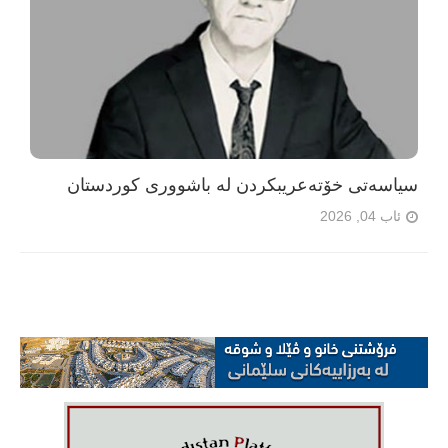
سیاسەتی خۆتەعریبکردن لە باشووری کوردستان
ئاب 04, 2026