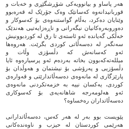
هەر پاساو و بیانوویەکى شۆڕشگێڕی و خەبات و
قوربانیدانەوە کەسانێک وەک جۆرێک لە قەرەبوو
وێنایان دەکرد، بەڵام گواستنەوەى بۆ کەسوکار و
دەوروبەرەکانیان نیگەرانى و ناڕەزایەتیی هەندێک
خەڵکى گەیاندە ئەو ئاستەى تا رق لە کوردبوونیش
سەنگەر لە دەسەڵاتى کوردى بگرێت. هەروەها
ئەو کەسانەش کە دڵسۆزى وڵات و
میللەتەکەبوون بخاتە بەردەم ئەو پرسیارەوە ئایا
دڵسۆزیى و پەرۆشى بۆ نیشتمان و هەوڵدان بۆ
پارێزگارى لە مانەوەى دەسەڵاتدارێتى و قەوارەى
کوردی، یەکسان نییە بە خزمەتکردنى مانەوەى
ئەو هەلومەرجە شاهانەیەى بۆ کەسوکارى
دەسەڵاتداران رەخساوە؟
پێویست بوو بەر لە هەر کەس، دەسەڵاتدارانى
هەرێمى کوردستان لە حیزب و ناوەندەکانى