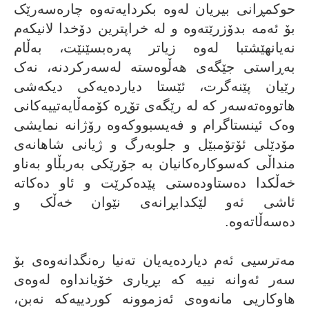
حوکمڕانى بیریان لەوە بکردایەتەوە چارەسەرێک
بۆ ئەمە بدۆزرێتەوە و لە خراپترین دۆخدا لانیکەم
نەیانهێشتبا لەوە زیاتر پەرەبسێنێت، بەڵام
بەڕاستى جێگەى هەڵوەستە لەسەرکردنە، نەک
رێیان پێنەگرت، ئێستا دیاردەیەکى دیکەشى
هاتووەتەسەر کە لە رێگەی تۆڕە کۆمەڵایەتییەکانى
وەک ئینستاگرام و فەیسبووکەوە رۆژانە نمایشى
مۆدێلى ئۆتۆمبێل و جلوبەرگ و ژیانى شاهانەى
منداڵى کەسوکارەکانیان بە جۆرێکى بەربڵاو بەناو
خەڵکدا دەستاودەستى پێدەکرێت و ئاو دەکاتە
ئاشى ئەو لێکدابڕانەى نێوان خەڵک و
دەسەڵاتەوە.
مەترسیی ئەم دیاردەیەیان تەنیا رەنگدانەوەی بۆ
سەر ئەوانە نییە کە بڕیاری خۆیانداوە لەوەی
هاوکاریی مانەوەی ئەزموونە کوردییەکە نەبن،