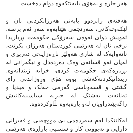
هەر جارە و بەهۆى بابەتێکەوە دوام دەخست.
هەفتەى رابردوو بابەتى هەرزانکردنى نان و
لێکەوتەکانى، سەرنجمى هێنایەوە سەر ئەم پرسە.
ئەویش دواى ئەوەى سەرۆکى حکومەت بڕیاریدا
نرخى نان لە هەرێمى کوردستان هەرزان بکرێت،
نانەوایەک لە شارى هەولێر ناڕەزایەتى دەربڕی و
لەپاى ئەو قسانەى وەک دەردەدڵ و نیگەرانى لە
بڕیارەکەى حکومەت کردى، خرایە زیندانەوە.
زیندانیکردنەکەشى بووە هۆى وروژاندنى راى
گشتى و قسەوباسى گەرمى خەڵک و میدیا و
تەنانەت بەشێک لە حیزبە سیاسییەکانیش
راگەیێندراویان لەو بارەیەوە بڵاوکردەوە.
لەکاتێکدا لەم سەردەمى بێ مووچەیى و قەیرانى
دارایى و نەبوونى کار و سستیی بازاڕەى هەرێمى