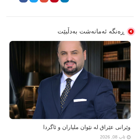
ڕەنگە ئەمانەشت بەدڵبێت
وێرانی عێراق لە نێوان ملیاران و ئاگردا
ئاب 08, 2026