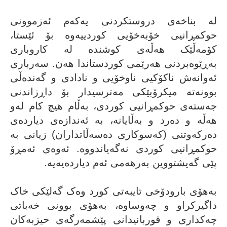
لە بناخەى دروستکردنى یەکەم ئەزموونى
حوکمڕانیی خۆبەخۆیى کوردییەوە بۆ ئێستا،
کۆمەڵێک هەڵەى کوشندە لە کاروبارى
بەڕێوەبردنى هەرێمى کوردستاندا هەن. سەربارى
ئەوانەش ناکۆکیی ناوخۆیى و نادادى و گەندەڵى
بوونەتە میکرۆبێکى مەترسیدار بۆ داڕزاندنى
جەستەى حوکمڕانیی کوردى، بەڵام هیچ کام لەو
هەڵە و دەرد و بەڵایانە، بە ئەندازەى دیاردەى
دەرکەوتنى (کەسوکارى دەسەڵاتداران) زیانى بە
حوکمڕانیی کوردى نەگەیاندووە. ئەوەى ئەمڕۆ
پێى گەیشتووین بەرهەمى ئەم دیاردەیەیە.
بەهۆى بارودۆخى تایبەتى کورد وەک گەلێکى خاک
داگیرکراو و چەوساوە، بەهۆى بوونى خەباتى
چەکدارى و قوربانیدانى پێشمەرگەى حیزبەکان