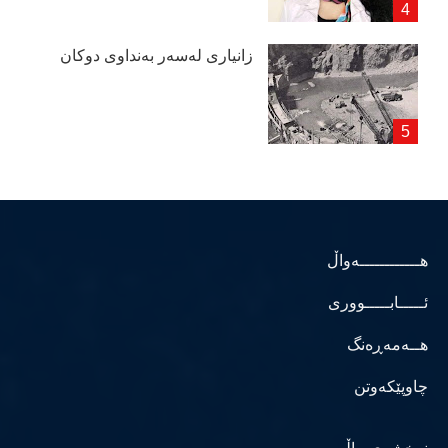
زانیاری لەسەر بەنداوی دوكان
هــــــــــــەواڵ
ئـــــابـــــووری
هــەمەڕەنگ
چاوپێکەوتن