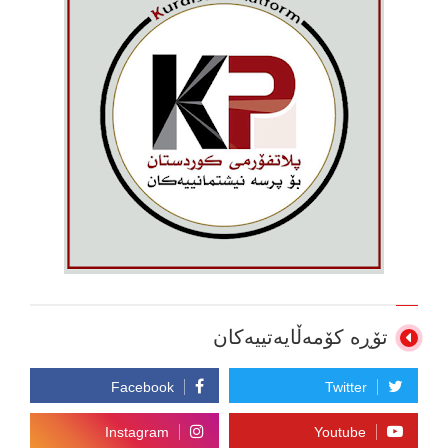
تۆڕە کۆمەڵایەتییەکان