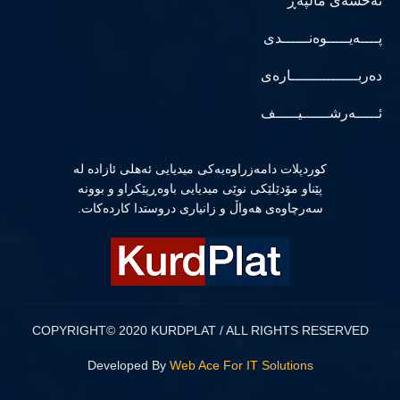
نەخشەی ماڵپەڕ
پــــەیـــــوەنــــــدی
دەربـــــــــــــــارەی
ئـــــەرشــــــیـــــف
كوردپلات دامەزراوەیەكی میدیایی ئەهلی ئازادە لە
پێناو مۆدێلێكی نوێی میدیایی باوەڕپێكراو و بوونە
سەرچاوەی هەواڵ و زانیاری دروستدا كاردەكات.
COPYRIGHT© 2020 KURDPLAT / ALL RIGHTS RESERVED
Developed By
Web Ace For IT Solutions