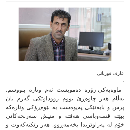
عارف قوربانی
-
ماوەیەکى زۆرە دەمویست ئەم وتارە بنووسم،
بەڵام هەر چاوەڕێ بووم رووداوێکى گەرم یان
پرس و بابەتێکى پەیوەست بە نێوەڕۆکى وتارەکە
ببێتە قسەوباسى هەفتە و منیش سەرنجەکانى
خۆم لە پەراوێزیدا بخەمەڕوو. هەر رێکنەکەوت و