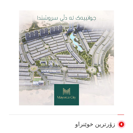
زۆرترین خوێنراو