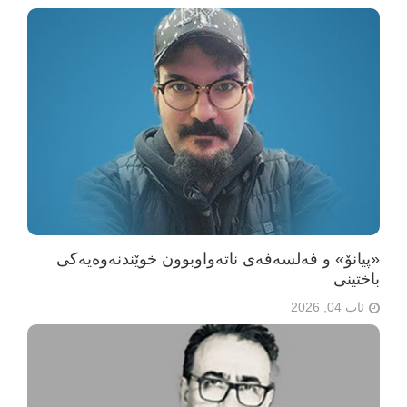
«پیانۆ» و فەلسەفەی ناتەواوبوون خوێندنەوەیەکی
باختینی
ئاب 04, 2026