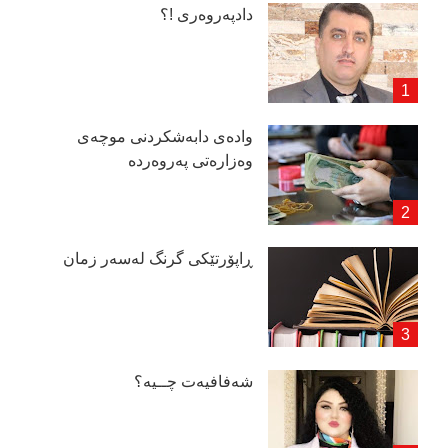
دادپەروەری !؟
وادەی دابەشكردنی موچەی
وەزارەتی پەروەردە
ڕاپۆرتێكی گرنگ لەسەر زمان
شەفافیەت چــیە؟