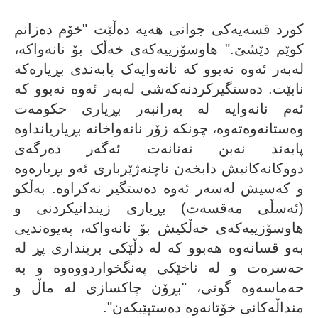
کورد قسەیەکى جوانى هەیە دەڵێت "خۆم دەزانم
کوێم دێشێ." هاوسۆزییەکەى خەڵک بۆ نانەواکە،
لەبەر ئەوە نەبوو کە نانەوایەک پابەندى بڕیارەکە
نابێت. دەستگیرکردنەکەشى لەبەر ئەوە نەبوو کە
ئەم نانەوایە لە بەرانبەر بڕیارى حکومەت
وەستانەوەتەوە، چونکە زۆر نانەواخانە بڕیاریانداوە
پابەند نەبن تەنانەت ئەگەر دەرگەی
دووکانەکانیش دابخەن ناچنەژێربارى ئەو بڕیارەوە
و کەسیش لەسەر ئەوە دەستگیر نەکراوە. بەڵکو
(ئەسڵى مەقسەت) بڕیارى زیندانیکردنى و
هاوسۆزییەکەى خەڵکیش بۆ نانەواکە، پەیوەندیى
بەو قسانەوە هەبوو کە لە دڵێکى بریندارى پڕ لە
حەسرەت و لە ناخێکى پەنگخواردووەوە و بە
حەماسەوە گوتی، "بڕۆن چاکسازى لە ماڵ و
منداڵەکانى خۆتانەوە دەستپێبکەن".