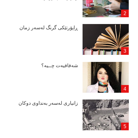
ڕاپۆرتێكی گرنگ لەسەر زمان
شەفافیەت چــیە؟
زانیاری لەسەر بەنداوی دوكان