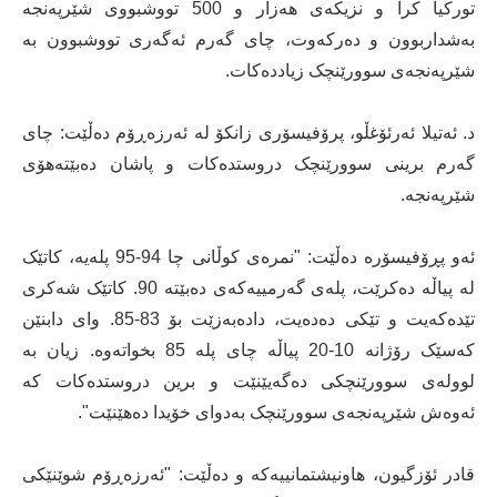
تورکیا کرا و نزیکەی هەزار و 500 تووشبووی شێرپەنجە
بەشداربوون و دەرکەوت، چای گەرم ئەگەری تووشبوون بە
شێرپەنجەی سوورێنچک زیاددەکات.
د. ئەتیلا ئەرئۆغڵو، پرۆفیسۆری زانکۆ لە ئەرزەڕۆم دەڵێت: چای
گەرم برینی سوورێنچک دروستدەکات و پاشان دەبێتەهۆی
شێرپەنجە.
ئەو پڕۆفیسۆرە دەڵێت: "نمرەی کوڵانی چا 94-95 پلەیە، کاتێک
لە پیاڵە دەکرێت، پلەی گەرمییەکەی دەبێتە 90. کاتێک شەکری
تێدەکەیت و تێکی دەدەیت، دادەبەزێت بۆ 83-85. وای دابنێن
کەسێک رۆژانە 10-20 پیاڵە چای پلە 85 بخواتەوە. زیان بە
لوولەی سوورێنچکی دەگەیێنێت و برین دروستدەکات کە
ئەوەش شێرپەنجەی سوورێنچک بەدوای خۆیدا دەهێنێت".
قادر ئۆزگیون، هاونیشتمانییەکە و دەڵێت: "ئەرزەڕۆم شوێنێکی