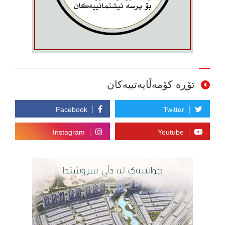
تۆڕە کۆمەڵایەتییەکان