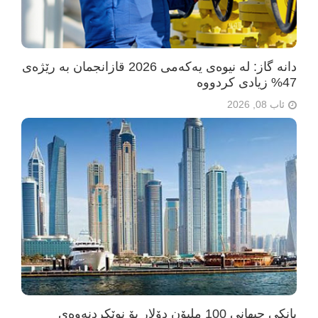
دانە گاز: لە نیوەی یەکەمی 2026 قازانجمان بە رێژەی
47% زیادی کردووە
ئاب 08, 2026
بانکی جیهانی 100 ملیۆن دۆلار بۆ نوێکردنەوەی