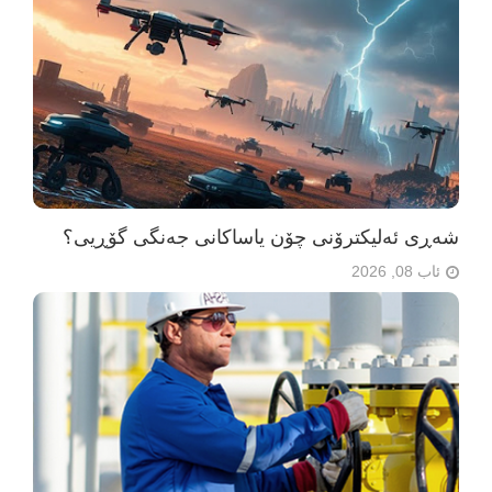
شەڕی ئەلیکترۆنی چۆن یاساکانی جەنگی گۆڕیی؟
ئاب 08, 2026