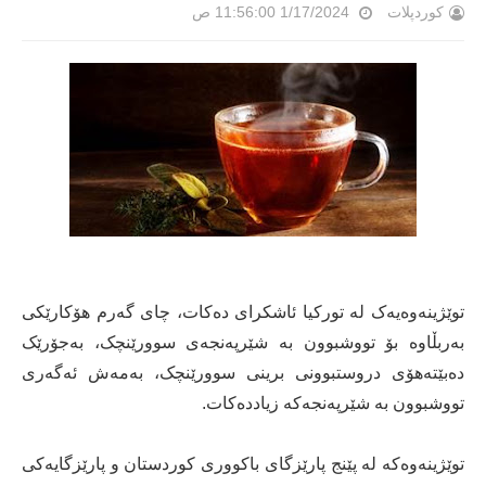
کوردپلات
1/17/2024 11:56:00 ص
توێژینەوەیەک لە تورکیا ئاشکرای دەکات، چای گەرم هۆکارێکی
بەربڵاوە بۆ تووشبوون بە شێرپەنجەی سوورێنچک، بەجۆرێک
دەبێتەهۆی دروستبوونی برینی سوورێنچک، بەمەش ئەگەری
تووشبوون بە شێرپەنجەکە زیاددەکات.
توێژینەوەکە لە پێنج پارێزگای باکووری کوردستان و پارێزگایەکی