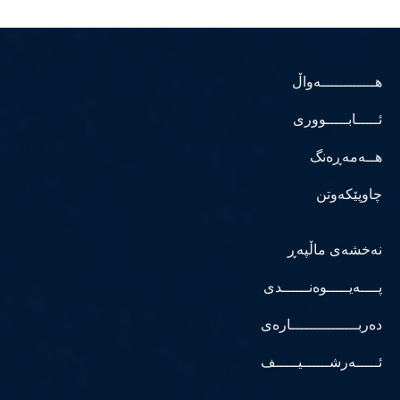
هــــــــــــەواڵ
ئـــــابـــــووری
هــەمەڕەنگ
چاوپێکەوتن
نەخشەی ماڵپەڕ
پــــەیـــــوەنــــــدی
دەربـــــــــــــــارەی
ئـــــەرشــــــیـــــف