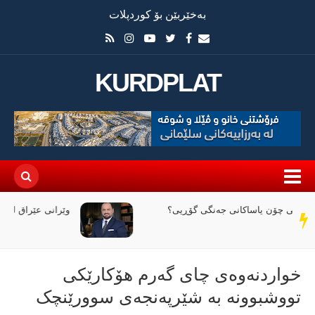
بەخێربێن بۆ کوردپلات
KURDPLAT
وێرانی عێراق لە نێوان ملیاران و ئاگردا
سەر
دێڕ
خواردنەوەی چای گەرم هۆکارێکی
تووشبوونە بە شێرپەنجەی سوورێنچک