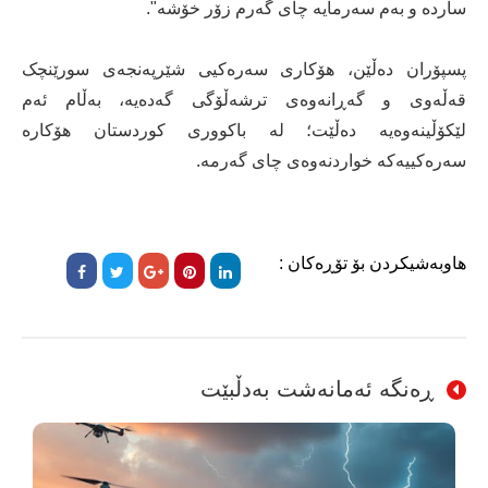
ساردە و بەم سەرمایە چای گەرم زۆر خۆشە".
پسپۆران دەڵێن، هۆکاری سەرەکیی شێرپەنجەی سورێنچک
قەڵەوی و گەڕانەوەی ترشەڵۆگی گەدەیە، بەڵام ئەم
لێکۆڵینەوەیە دەڵێت؛ لە باکووری کوردستان هۆکارە
سەرەکییەکە خواردنەوەی چای گەرمە.
هاوبەشیکردن بۆ تۆڕەکان :
ڕەنگە ئەمانەشت بەدڵبێت