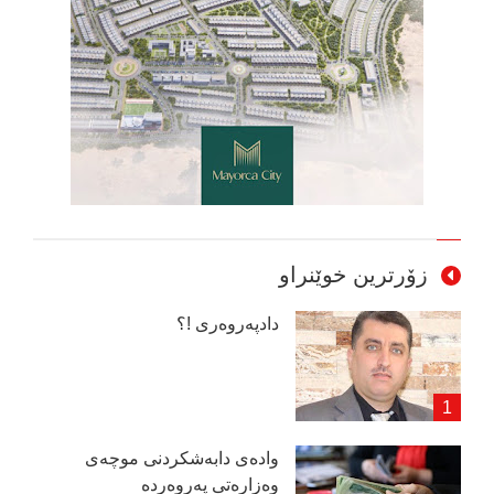
زۆرترین خوێنراو
دادپەروەری !؟
وادەی دابەشكردنی موچەی
وەزارەتی پەروەردە